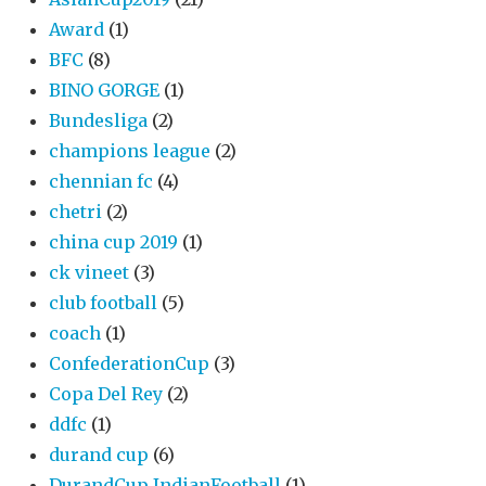
Award
(1)
BFC
(8)
BINO GORGE
(1)
Bundesliga
(2)
champions league
(2)
chennian fc
(4)
chetri
(2)
china cup 2019
(1)
ck vineet
(3)
club football
(5)
coach
(1)
ConfederationCup
(3)
Copa Del Rey
(2)
ddfc
(1)
durand cup
(6)
DurandCup IndianFootball
(1)