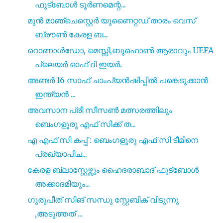
ഫുട്ബോൾ ടൂർണമെന്റ...
മുൻ മാഞ്ചെസ്റ്റെർ യുണൈറ്റഡ് താരം വെസ്
ബ്രൗൺ കേരള ബ...
റൊണാൾഡോ, മെസ്സി,ബുഫൊൺ ആരാവും UEFA
പ്ലെയർ ഓഫ് ദി ഇയർ.
അണ്ടർ 16 സാഫ് ചാംപ്യൻഷിപ്പിൽ പങ്കെടുക്കാൻ
ഇന്ത്യൻ ...
അവസാന പ്രീ സീസൺ മത്സരത്തിലും
ബെംഗളൂരു എഫ് സിക്ക് ത...
എ എഫ് സി കപ്പ് : ബെംഗളൂരു എഫ് സി ടീമിനെ
പ്രഖ്യാപിച...
കേരള ബ്ലാസ്റ്റേഴ്സും ഹൈദരാബാദ് ഫുട്ബോൾ
അക്കാദമിയും...
ഗുരുപീത് സിങ് സന്ധു സ്റ്റേബിക് വിടുന്നു
,അടുത്തത് ...