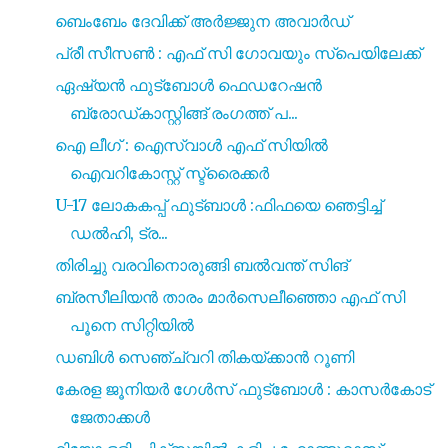
ബെംബേം ദേവിക്ക് അർജ്ജുന അവാർഡ്
പ്രീ സീസൺ : എഫ് സി ഗോവയും സ്പെയിലേക്ക്
ഏഷ്യൻ ഫുട്ബോൾ ഫെഡറേഷൻ
ബ്രോഡ്കാസ്റ്റിങ്ങ് രംഗത്ത് പ...
ഐ ലീഗ് : ഐസ്വാൾ എഫ് സിയിൽ
ഐവറികോസ്റ്റ് സ്ട്രൈക്കർ
U-17 ലോകകപ്പ് ഫുട്ബാൾ :ഫിഫയെ ഞെട്ടിച്ച്
ഡൽഹി, ട്ര...
തിരിച്ചു വരവിനൊരുങ്ങി ബൽവന്ത് സിങ്
ബ്രസീലിയൻ താരം മാർസെലീഞ്ഞൊ എഫ് സി
പൂനെ സിറ്റിയിൽ
ഡബിൾ സെഞ്ച്വറി തികയ്ക്കാൻ റൂണി
കേരള ജൂനിയർ ഗേൾസ് ഫുട്ബോൾ : കാസർകോട്
ജേതാക്കൾ