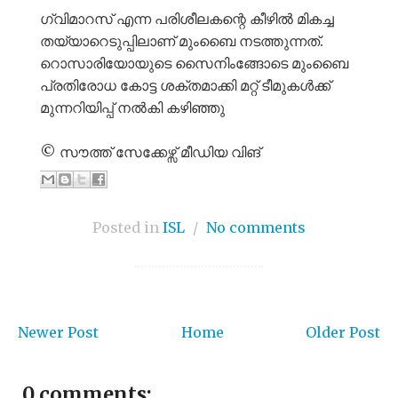
ഗ്വിമാറസ് എന്ന പരിശീലകന്റെ കീഴിൽ മികച്ച
തയ്യാറെടുപ്പിലാണ് മുംബൈ നടത്തുന്നത്.
റൊസാരിയോയുടെ സൈനിംങ്ങോടെ മുംബൈ
പ്രതിരോധ കോട്ട ശക്തമാക്കി മറ്റ് ടീമുകൾക്ക്
മുന്നറിയിപ്പ് നൽകി കഴിഞ്ഞു
© സൗത്ത് സേക്കേഴ്സ് മീഡിയ വിങ്
Posted in
ISL
/
No comments
Newer Post
Home
Older Post
0 comments: