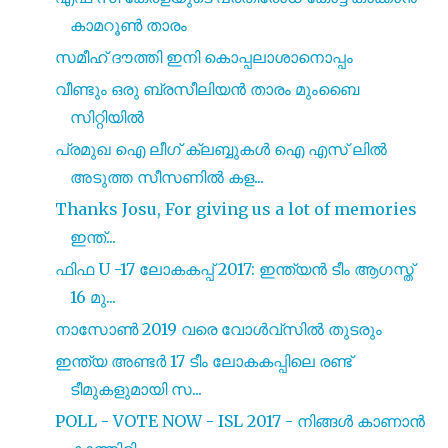
കാമറൂൺ താരം
സമീഹ് ദൗത്തി ഇനി കൊപ്പലാശാനൊപ്പം
വീണ്ടും ഒരു ബ്രസീലിയൻ താരം മുംബൈ
സിറ്റിയിൽ
പ്രമുഖ ഐ ലീഗ് ക്ലബ്ബുകൾ ഐ എസ് ലിൽ
അടുത്ത സീസണിൽ കള...
Thanks Josu, For giving us a lot of memories
ഇന്ത്...
ഫിഫ U -17 ലോകകപ്പ് 2017: ഇന്ത്യൻ ടീം ആഗസ്ത്
16 മു...
നാസോൺ 2019 വരെ വോൾവ്സിൽ തുടരും
ഇന്ത്യ അണ്ടർ 17 ടീം ലോകകപ്പിലെ രണ്ട്
ടീമുകളുമായി സ...
POLL - VOTE NOW - ISL 2017 - നിങ്ങൾ കാണാൻ