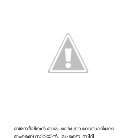
ബ്രസീലിയൻ താരം മാർക്കോ റോസാറിയോ
മുംബൈ സിറ്റിയിൽ. മുംബൈ സിറ്റി