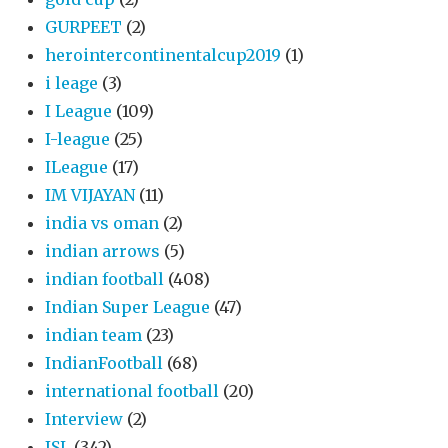
GURPEET
(2)
herointercontinentalcup2019
(1)
i leage
(3)
I League
(109)
I-league
(25)
ILeague
(17)
IM VIJAYAN
(11)
india vs oman
(2)
indian arrows
(5)
indian football
(408)
Indian Super League
(47)
indian team
(23)
IndianFootball
(68)
international football
(20)
Interview
(2)
ISL
(342)