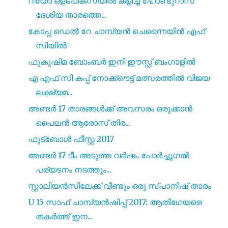
റിയോ ഒളിംപിക്‌സയിൽ കളിച്ച ഹോണ്ടുറാസ്
ദേശിയ താരത്തെ...
കോപ്പ ഡെൽ റേ ചാമ്പ്യൻ ചെന്നൈയിൻ എഫ്
സിയിൽ
ഫുകുഷിമ ബോംബർ ഇനി ഈസ്റ്റ് ബംഗാളിൽ
എ എഫ് സി കപ്പ് നോക്ക്ഔട്ട് മത്സരത്തിൽ വിജയ
ലക്ഷ്യമ...
അണ്ടർ 17 താരങ്ങൾക്ക് അവസരം ഒരുക്കാൻ
പൈലൻ ആരോസ് തിര...
ഫുട്ബോൾ ഫീസ്റ്റ 2017
അണ്ടർ 17 ടീം അടുത്ത വർഷം പോർച്ചുഗൽ
പര്യടനം നടത്തും...
സ്റ്റാലിയൻസിലേക്ക് വീണ്ടും ഒരു സ്പാനിഷ് താരം
U 15 സാഫ് ചാമ്പ്യൻഷിപ്പ് 2017: ആതിഥേയരെ
തകർത്ത് ഇന...