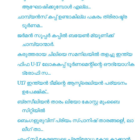
ആഘോഷിക്കുമ്പോൾ എല്ല...
ചാമ്പ്യൻസ് കപ്പ് ഉണ്ടാകില്ല പകരം ത്രിരാഷ്ട്ര
ടൂർണമ...
ജർമൻ സൂപ്പർ കപ്പിൽ ബയേൺ മ്യൂണിക്ക്
ചാമ്പ്യാന്മാർ.
കരുത്തരായ ചിലിയെ സമനിലയിൽ തളച്ചു ഇന്ത്യ
ഫിഫ U-17 ലോകകപ്പ് ടൂർണമെന്റിന്റെ ഔദ്യോഗിക
ട്രോഫി സ...
U17 ഇന്ത്യൻ ടീമിന്റെ ആസ്ട്രെലിയൻ പര്യടനം
ഉപേക്ഷിക്...
ബ്രസീലിയൻ താരം ലിയോ കോസ്റ്റ മുംബൈ
സിറ്റിയിൽ
ബെംഗളൂരുവിന് പ്രിയം സ്പാനിഷ് താരങ്ങളെ!, ലാ
ലീഗ് താ...
എഫ് സി കേരളയുടെ പ്രതിരോധ കോട്ട കാക്കാൻ