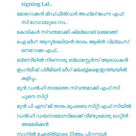
signing Lal...
മോറോക്കൻ മിഡ്‌ഫീൽഡർ അഹ്‌മദ്‌ ജഹൗ എഫ്
സി ഗോവയുടെ നാ...
കോടികൾ സ്വന്തമാക്കി ഷില്ലോങ് ലജോങ്ങ്
ഐ ലീഗ്: ആസ്ട്രേലിയൻ താരം ആരിൻ വില്യംസ്
നെറോക്ക എഫ്...
ബ്രസീലിൽ നിന്നൊരു ബ്ലാസ്റ്റേർസ് ആരാധകൻ
ഇംഗ്ലീഷ് പ്രീമിയർ ലീഗ് ക്ലബ്ബ്കളെ ഇന്ത്യയിൽ
കളിപ്പ...
മുൻ ഡൽഹി താരത്തെ സ്വന്തമാക്കി എഫ് സി
പൂനെ സിറ്റി
മുൻ പി എസ് ജി താരം മുംബൈ സിറ്റി എഫ് സിയിൽ
ഡൽഹി ഡയനാമോസിലേക്ക് വീണ്ടുമൊരു ലാറ്റിൻ
അമേരിക്കൻ
സുനിൽ ഛേത്രിയുടെ 33ആം പിറന്നാൾ