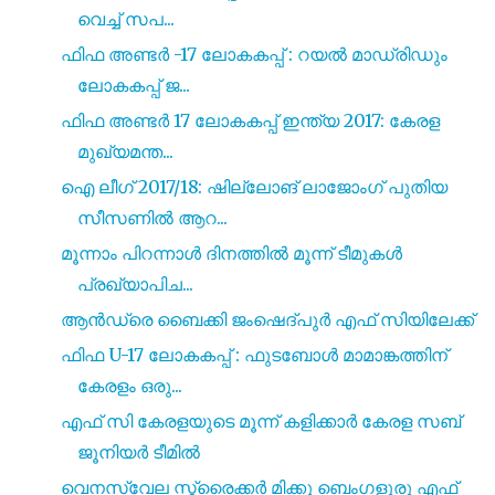
വെച്ച് സപ...
ഫിഫ അണ്ടർ -17 ലോകകപ്പ് : റയൽ മാഡ്രിഡും
ലോകകപ്പ് ജ...
ഫിഫ അണ്ടർ 17 ലോകകപ്പ് ഇന്ത്യ 2017: കേരള
മുഖ്യമന്ത...
ഐ ലീഗ് 2017/18: ഷില്ലോങ് ലാജോംഗ് പുതിയ
സീസണിൽ ആറ...
മൂന്നാം പിറന്നാൾ ദിനത്തിൽ മൂന്ന് ടീമുകൾ
പ്രഖ്യാപിച...
ആൻഡ്രെ ബൈക്കി ജംഷെദ്പുർ എഫ് സിയിലേക്ക്
ഫിഫ U-17 ലോകകപ്പ് : ഫുടബോൾ മാമാങ്കത്തിന്
കേരളം ഒരു...
എഫ് സി കേരളയുടെ മൂന്ന് കളിക്കാർ കേരള സബ്
ജൂനിയർ ടീമിൽ
വെനസ്വേല സ്ട്രൈക്കർ മിക്കു ബെംഗളൂരു എഫ്