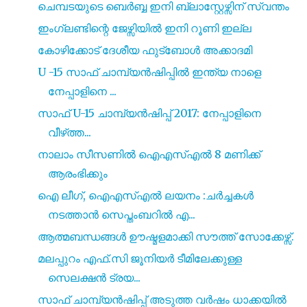
ചെമ്പടയുടെ ബെർബ്ബ ഇനി ബ്ലാസ്റ്റേഴ്സിന് സ്വന്തം
ഇംഗ്ലണ്ടിന്റെ ജേഴ്സിയിൽ ഇനി റൂണി ഇല്ല
കോഴിക്കോട് ദേശീയ ഫുട്ബോൾ അക്കാദമി
U -15 സാഫ് ചാമ്പ്യൻഷിപ്പിൽ ഇന്ത്യ നാളെ
നേപ്പാളിനെ ...
സാഫ് U-15 ചാമ്പ്യൻഷിപ്പ് 2017: നേപ്പാളിനെ
വീഴ്‌ത്ത...
നാലാം സീസണിൽ ഐഎസ്എൽ 8 മണിക്ക്
ആരംഭിക്കും
ഐ ലീഗ്, ഐഎസ്എൽ ലയനം :ചർച്ചകൾ
നടത്താൻ സെപ്തംബറിൽ എ...
ആത്മബന്ധങ്ങൾ ഊഷ്മളമാക്കി സൗത്ത് സോക്കേഴ്സ്.
മലപ്പുറം എഫ്.സി ജൂനിയർ ടീമിലേക്കുള്ള
സെലക്ഷൻ ട്രയ...
സാഫ് ചാമ്പ്യൻഷിപ്പ് അടുത്ത വർഷം ധാക്കയിൽ