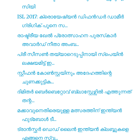
സിയി
ISL 2017: ക്രൊയേഷ്യൻ ഡിഫൻഡർ ഡാമീർ
ഗ്രിഗിക് പൂനെ സ...
രാഷ്ട്രീയ ഖേൽ പ്രോത്സാഹന പുരസ്‌കാർ
അവാർഡ് നീതാ അംബ...
പ്രീ സീസൺ തയ്യാറെടുപ്പിനായി സ്പെയിൻ
ലക്ഷയമിട്ട് ഇ...
സ്റ്റീഫൻ കോൺസ്റ്റയിനും അദേഹത്തിന്റെ
ചുണക്കുട്ടിക...
ദിമിതർ ബെർബെറ്റോവ് ബ്ലാസ്റ്റേഴ്സിൽ എത്തുന്നത്
തന്റ...
മക്കാവുനെതിരെയുള്ള മത്സരത്തിന് ഇന്ത്യൻ
ഫുട്ബോൾ ടീ...
ട്രാൻസ്ഫർ ഡെഡ്‌ ലൈൻ ഇന്ത്യൻ ക്ലബ്ബുകളെ
എങ്ങനെ സ്വ...