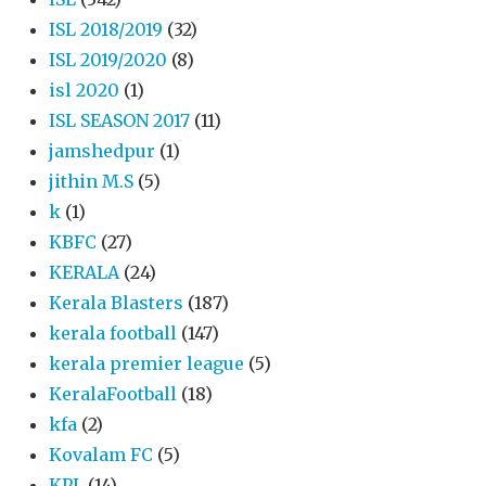
ISL 2018/2019
(32)
ISL 2019/2020
(8)
isl 2020
(1)
ISL SEASON 2017
(11)
jamshedpur
(1)
jithin M.S
(5)
k
(1)
KBFC
(27)
KERALA
(24)
Kerala Blasters
(187)
kerala football
(147)
kerala premier league
(5)
KeralaFootball
(18)
kfa
(2)
Kovalam FC
(5)
KPL
(14)