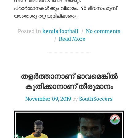
നീണ്ട അന്വേഷണങ്ങള്‍ക്കും
പ്രാര്‍ത്ഥനകള്‍ക്കും വിരാമം. 46 ദിവസം മുമ്പ്
യാതൊരു തുമ്പുമില്ലാതെ...
Posted in
kerala football
/
No comments
/
Read More
തളർത്താനാണ് ഭാവമെങ്കിൽ
കുതിക്കാനാണ് തീരുമാനം
November 09, 2019
by
SouthSoccers