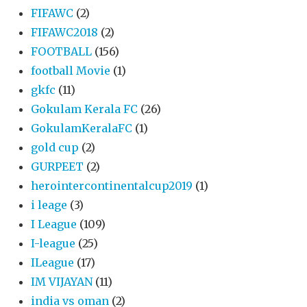
FIFAWC
(2)
FIFAWC2018
(2)
FOOTBALL
(156)
football Movie
(1)
gkfc
(11)
Gokulam Kerala FC
(26)
GokulamKeralaFC
(1)
gold cup
(2)
GURPEET
(2)
herointercontinentalcup2019
(1)
i leage
(3)
I League
(109)
I-league
(25)
ILeague
(17)
IM VIJAYAN
(11)
india vs oman
(2)