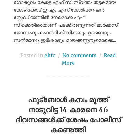
ഗോകുലം കേരള എഫ് സി സ്വന്തം തട്ടകമായ
കോഴിക്കോട് ഇ എം എസ് കോർപറേഷൻ
സ്റ്റേഡിയത്തിൽ നേരൊക്ക എഫ്
സിക്കെതിരെയാണ് പടക്കിറങ്ങുന്നത്. മാർക്കസ്
ജോസഫും ഹെൻറി കിസിക്കയും ഉബൈദും
സൽമാനും ഇർഷാദും മായക്കണ്ണനുമൊക്കെ...
Posted in
gkfc
/
No comments
/
Read
More
ഫുട്ബോൾ കമ്പം മൂത്ത്
നാടുവിട്ട 14 കാരനെ 46
ദിവസങ്ങൾക്ക് ശേഷം പോലീസ്
കണ്ടെത്തി