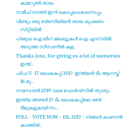
കാമറൂൺ താരം
സമീഹ് ദൗത്തി ഇനി കൊപ്പലാശാനൊപ്പം
വീണ്ടും ഒരു ബ്രസീലിയൻ താരം മുംബൈ
സിറ്റിയിൽ
പ്രമുഖ ഐ ലീഗ് ക്ലബ്ബുകൾ ഐ എസ് ലിൽ
അടുത്ത സീസണിൽ കള...
Thanks Josu, For giving us a lot of memories
ഇന്ത്...
ഫിഫ U -17 ലോകകപ്പ് 2017: ഇന്ത്യൻ ടീം ആഗസ്ത്
16 മു...
നാസോൺ 2019 വരെ വോൾവ്സിൽ തുടരും
ഇന്ത്യ അണ്ടർ 17 ടീം ലോകകപ്പിലെ രണ്ട്
ടീമുകളുമായി സ...
POLL - VOTE NOW - ISL 2017 - നിങ്ങൾ കാണാൻ
കാത്തിരി...