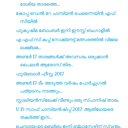
ദേശിയ താരത്തെ...
കോപ്പ ഡെൽ റേ ചാമ്പ്യൻ ചെന്നൈയിൻ എഫ്
സിയിൽ
ഫുകുഷിമ ബോംബർ ഇനി ഈസ്റ്റ് ബംഗാളിൽ
എ എഫ് സി കപ്പ് നോക്ക്ഔട്ട് മത്സരത്തിൽ വിജയ
ലക്ഷ്യമ...
അണ്ടർ 17 താരങ്ങൾക്ക് അവസരം ഒരുക്കാൻ
പൈലൻ ആരോസ് തിര...
ഫുട്ബോൾ ഫീസ്റ്റ 2017
അണ്ടർ 17 ടീം അടുത്ത വർഷം പോർച്ചുഗൽ
പര്യടനം നടത്തും...
സ്റ്റാലിയൻസിലേക്ക് വീണ്ടും ഒരു സ്പാനിഷ് താരം
U 15 സാഫ് ചാമ്പ്യൻഷിപ്പ് 2017: ആതിഥേയരെ
തകർത്ത് ഇന...
ചെമ്പടയുടെ ബെർബ്ബ ഇനി ബ്ലാസ്റ്റേഴ്സിന് സ്വന്തം