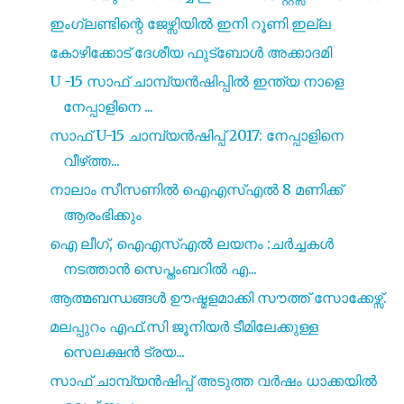
ഇംഗ്ലണ്ടിന്റെ ജേഴ്സിയിൽ ഇനി റൂണി ഇല്ല
കോഴിക്കോട് ദേശീയ ഫുട്ബോൾ അക്കാദമി
U -15 സാഫ് ചാമ്പ്യൻഷിപ്പിൽ ഇന്ത്യ നാളെ
നേപ്പാളിനെ ...
സാഫ് U-15 ചാമ്പ്യൻഷിപ്പ് 2017: നേപ്പാളിനെ
വീഴ്‌ത്ത...
നാലാം സീസണിൽ ഐഎസ്എൽ 8 മണിക്ക്
ആരംഭിക്കും
ഐ ലീഗ്, ഐഎസ്എൽ ലയനം :ചർച്ചകൾ
നടത്താൻ സെപ്തംബറിൽ എ...
ആത്മബന്ധങ്ങൾ ഊഷ്മളമാക്കി സൗത്ത് സോക്കേഴ്സ്.
മലപ്പുറം എഫ്.സി ജൂനിയർ ടീമിലേക്കുള്ള
സെലക്ഷൻ ട്രയ...
സാഫ് ചാമ്പ്യൻഷിപ്പ് അടുത്ത വർഷം ധാക്കയിൽ