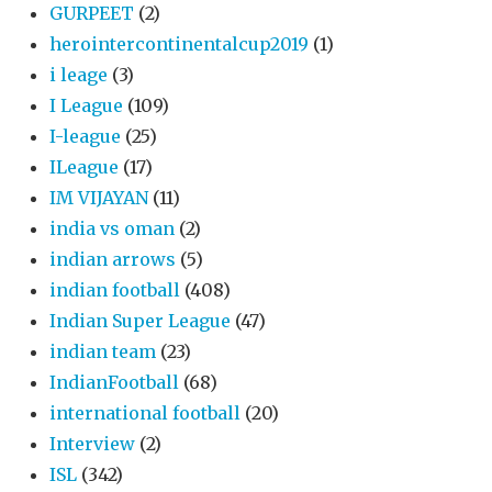
GURPEET
(2)
herointercontinentalcup2019
(1)
i leage
(3)
I League
(109)
I-league
(25)
ILeague
(17)
IM VIJAYAN
(11)
india vs oman
(2)
indian arrows
(5)
indian football
(408)
Indian Super League
(47)
indian team
(23)
IndianFootball
(68)
international football
(20)
Interview
(2)
ISL
(342)