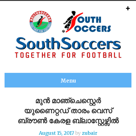
Menu
മുൻ മാഞ്ചെസ്റ്റെർ
യുണൈറ്റഡ് താരം വെസ്
ബ്രൗൺ കേരള ബ്ലാസ്റ്റേഴ്സിൽ
August 15, 2017
by
zubair