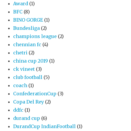
Award
(1)
BFC
(8)
BINO GORGE
(1)
Bundesliga
(2)
champions league
(2)
chennian fc
(4)
chetri
(2)
china cup 2019
(1)
ck vineet
(3)
club football
(5)
coach
(1)
ConfederationCup
(3)
Copa Del Rey
(2)
ddfc
(1)
durand cup
(6)
DurandCup IndianFootball
(1)