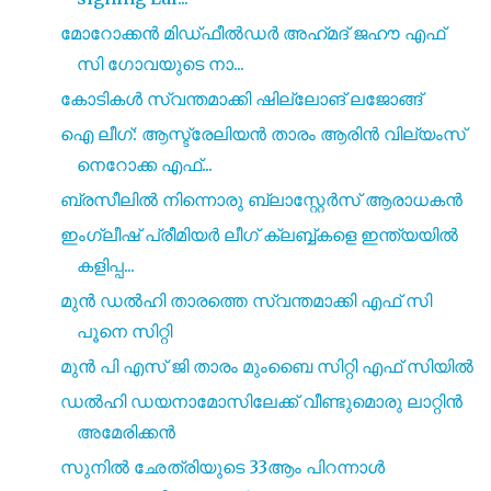
മോറോക്കൻ മിഡ്‌ഫീൽഡർ അഹ്‌മദ്‌ ജഹൗ എഫ്
സി ഗോവയുടെ നാ...
കോടികൾ സ്വന്തമാക്കി ഷില്ലോങ് ലജോങ്ങ്
ഐ ലീഗ്: ആസ്ട്രേലിയൻ താരം ആരിൻ വില്യംസ്
നെറോക്ക എഫ്...
ബ്രസീലിൽ നിന്നൊരു ബ്ലാസ്റ്റേർസ് ആരാധകൻ
ഇംഗ്ലീഷ് പ്രീമിയർ ലീഗ് ക്ലബ്ബ്കളെ ഇന്ത്യയിൽ
കളിപ്പ...
മുൻ ഡൽഹി താരത്തെ സ്വന്തമാക്കി എഫ് സി
പൂനെ സിറ്റി
മുൻ പി എസ് ജി താരം മുംബൈ സിറ്റി എഫ് സിയിൽ
ഡൽഹി ഡയനാമോസിലേക്ക് വീണ്ടുമൊരു ലാറ്റിൻ
അമേരിക്കൻ
സുനിൽ ഛേത്രിയുടെ 33ആം പിറന്നാൾ