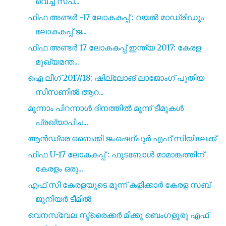
വെച്ച് സപ...
ഫിഫ അണ്ടർ -17 ലോകകപ്പ് : റയൽ മാഡ്രിഡും
ലോകകപ്പ് ജ...
ഫിഫ അണ്ടർ 17 ലോകകപ്പ് ഇന്ത്യ 2017: കേരള
മുഖ്യമന്ത...
ഐ ലീഗ് 2017/18: ഷില്ലോങ് ലാജോംഗ് പുതിയ
സീസണിൽ ആറ...
മൂന്നാം പിറന്നാൾ ദിനത്തിൽ മൂന്ന് ടീമുകൾ
പ്രഖ്യാപിച...
ആൻഡ്രെ ബൈക്കി ജംഷെദ്പുർ എഫ് സിയിലേക്ക്
ഫിഫ U-17 ലോകകപ്പ് : ഫുടബോൾ മാമാങ്കത്തിന്
കേരളം ഒരു...
എഫ് സി കേരളയുടെ മൂന്ന് കളിക്കാർ കേരള സബ്
ജൂനിയർ ടീമിൽ
വെനസ്വേല സ്ട്രൈക്കർ മിക്കു ബെംഗളൂരു എഫ്