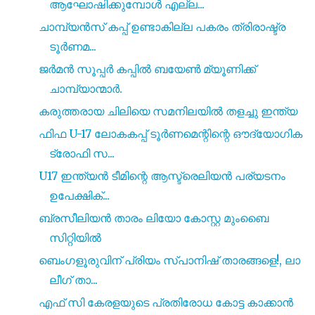
ആഘോഷിക്കുമ്പോൾ എല്ല...
ചാമ്പ്യൻസ് കപ്പ് ഉണ്ടാകില്ല പകരം ത്രിരാഷ്ട്ര
ടൂർണമ...
ജർമൻ സൂപ്പർ കപ്പിൽ ബയേൺ മ്യൂണിക്ക്
ചാമ്പ്യാന്മാർ.
കരുത്തരായ ചിലിയെ സമനിലയിൽ തളച്ചു ഇന്ത്യ
ഫിഫ U-17 ലോകകപ്പ് ടൂർണമെന്റിന്റെ ഔദ്യോഗിക
ട്രോഫി സ...
U17 ഇന്ത്യൻ ടീമിന്റെ ആസ്ട്രെലിയൻ പര്യടനം
ഉപേക്ഷിക്...
ബ്രസീലിയൻ താരം ലിയോ കോസ്റ്റ മുംബൈ
സിറ്റിയിൽ
ബെംഗളൂരുവിന് പ്രിയം സ്പാനിഷ് താരങ്ങളെ!, ലാ
ലീഗ് താ...
എഫ് സി കേരളയുടെ പ്രതിരോധ കോട്ട കാക്കാൻ