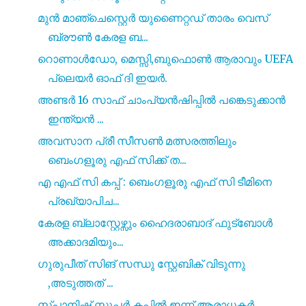
മുൻ മാഞ്ചെസ്റ്റെർ യുണൈറ്റഡ് താരം വെസ്
ബ്രൗൺ കേരള ബ...
റൊണാൾഡോ, മെസ്സി,ബുഫൊൺ ആരാവും UEFA
പ്ലെയർ ഓഫ് ദി ഇയർ.
അണ്ടർ 16 സാഫ് ചാംപ്യൻഷിപ്പിൽ പങ്കെടുക്കാൻ
ഇന്ത്യൻ ...
അവസാന പ്രീ സീസൺ മത്സരത്തിലും
ബെംഗളൂരു എഫ് സിക്ക് ത...
എ എഫ് സി കപ്പ് : ബെംഗളൂരു എഫ് സി ടീമിനെ
പ്രഖ്യാപിച...
കേരള ബ്ലാസ്റ്റേഴ്സും ഹൈദരാബാദ് ഫുട്ബോൾ
അക്കാദമിയും...
ഗുരുപീത് സിങ് സന്ധു സ്റ്റേബിക് വിടുന്നു
,അടുത്തത് ...
സ്പാനിഷ് സൂപ്പര്‍ കപ്പിൽ ഇന്ന് ആരാധകർ