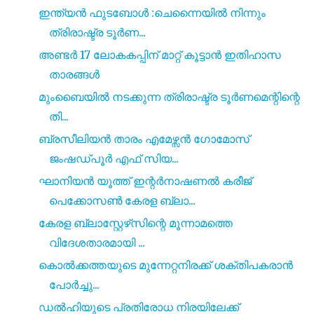
ഇന്ത്യൻ ഫുടബോൾ :ചെന്നൈയിൽ നിന്നും
ത്രിരാഷ്ട്ര ടൂർണ...
അണ്ടർ 17 ലോകകപ്പിന് മാറ്റ് കൂട്ടാൻ ഇതിഹാസ
താരങ്ങൾ
മുംബൈയിൽ നടക്കുന്ന ത്രിരാഷ്ട്ര ടൂർണമെന്റിന്റെ
തി...
ബ്രസീലിയൻ താരം എമേഴ്സൻ ഗോമോസ്‌
ജംഷഡ്‌പൂർ എഫ് സിയ...
ഘാനിയൻ യൂത്ത് ഇന്റർനാഷണൽ കരീജ്
പെക്കോസൺ കേരള ബ്ലാ...
കേരള ബ്ലാസ്റ്റേഴ്‌സിന്റെ മൂന്നാമത്തെ
വിദേശതാരമായി ...
കൊൽക്കത്തയുടെ മുന്നേറ്റനിരക്ക് ശക്‌തിപകരാൻ
പോർച്ചു...
ഡൽഹിയുടെ പ്രതിരോധ നിരയിലേക്ക്