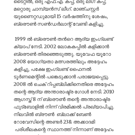
ടൈറ്റിൽ, ഒരു എഫ്.എ. കപ്പ്, ഒരു ലീഗ് കപ്പ്,
മറ്റൊരു ചാമ്പ്യൻസ് ലീഗ്. മാഞ്ചസ്റ്റർ
യുണൈറ്റഡുമായി 15 വർഷത്തിനു ശേഷം,
ബ്രൌൺ സൺഡർലാന്റ് വേണ്ടി കളിച്ചു.
1999 ൽ ബ്രൌൺ തൻറെ ആദ്യ ഇംഗ്ലണ്ട്
ക്യാപ് നേടി. 2002 ലോകകപ്പിൽ കളിക്കാൻ
ബ്രൌൺ തിരഞ്ഞെടുത്തു. യുവേഫ യൂറോ
2008 യോഗ്യതാ മത്സരത്തിലും അദ്ദേഹം
കളിച്ചു, പക്ഷേ ഇംഗ്ലണ്ട് ഫൈനൽ
ടൂർണമെന്റിൽ പങ്കെടുക്കാൻ പരാജയപ്പെട്ടു.
2008 ൽ ചെക് റിപ്പബ്ലിക്കിനെതിരെ അദ്ദേഹം
തന്റെ ആദ്യ അന്താരാഷ്ട്ര ഗോൾ നേടി. 2010
ആഗസ്ത് 8 ന് ബ്രൌൺ തന്റെ അന്താരാഷ്ട്ര
ഫുട്ബോളിൽ നിന്ന് വിരമിക്കൽ പ്രഖ്യാപിച്ചു.
നിലവിൽ ബ്രൗൺ ബ്ലാക്ക് ബേൺ
റോവേസിന്റെ അണ്ടർ 23& അക്കാദമി
പരിശീലകന്റെ സ്ഥാനത്ത് നിന്നാണ് അദ്ദേഹം