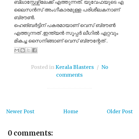
ബ്ലാസ്റ്റേഴ്സിലേക്ക് എത്തുന്നത്. യുവേഫയുടെ എ
ലൈസൻസ് അംഗീകാരമുള്ള പരിശീലകനാണ്
ബ്രൗൺ.
ഹെങ്ബർട്ടിന് പകരമായാണ് വെസ് ബ്രൗൺ
എത്തുന്നത് .ഇന്ത്യൻ സൂപ്പർ ലീഗിൽ ഏറ്റവും
മികച്ച സൈനിങ്ങാണ് വെസ് ബ്രൗന്റേത് .
Posted in
Kerala Blasters
/
No
comments
Newer Post
Home
Older Post
0 comments: