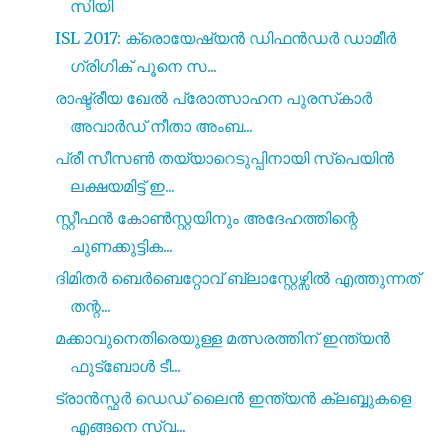
സിയി
ISL 2017: ക്രൊയേഷ്യൻ ഡിഫൻഡർ ഡാമീർ
ഗ്രിഗിക് പൂനെ സ...
രാഷ്ട്രീയ ഖേൽ പ്രോത്സാഹന പുരസ്‌കാർ
അവാർഡ് നീതാ അംബ...
പ്രീ സീസൺ തയ്യാറെടുപ്പിനായി സ്പെയിൻ
ലക്ഷയമിട്ട് ഇ...
സ്റ്റീഫൻ കോൺസ്റ്റയിനും അദേഹത്തിന്റെ
ചുണക്കുട്ടിക...
ദിമിതർ ബെർബെറ്റോവ് ബ്ലാസ്റ്റേഴ്സിൽ എത്തുന്നത്
തന്റ...
മക്കാവുനെതിരെയുള്ള മത്സരത്തിന് ഇന്ത്യൻ
ഫുട്ബോൾ ടീ...
ട്രാൻസ്ഫർ ഡെഡ്‌ ലൈൻ ഇന്ത്യൻ ക്ലബ്ബുകളെ
എങ്ങനെ സ്വ...