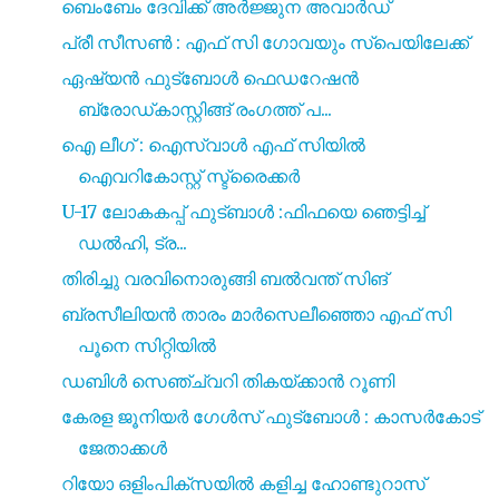
ബെംബേം ദേവിക്ക് അർജ്ജുന അവാർഡ്
പ്രീ സീസൺ : എഫ് സി ഗോവയും സ്പെയിലേക്ക്
ഏഷ്യൻ ഫുട്ബോൾ ഫെഡറേഷൻ
ബ്രോഡ്കാസ്റ്റിങ്ങ് രംഗത്ത് പ...
ഐ ലീഗ് : ഐസ്വാൾ എഫ് സിയിൽ
ഐവറികോസ്റ്റ് സ്ട്രൈക്കർ
U-17 ലോകകപ്പ് ഫുട്ബാൾ :ഫിഫയെ ഞെട്ടിച്ച്
ഡൽഹി, ട്ര...
തിരിച്ചു വരവിനൊരുങ്ങി ബൽവന്ത് സിങ്
ബ്രസീലിയൻ താരം മാർസെലീഞ്ഞൊ എഫ് സി
പൂനെ സിറ്റിയിൽ
ഡബിൾ സെഞ്ച്വറി തികയ്ക്കാൻ റൂണി
കേരള ജൂനിയർ ഗേൾസ് ഫുട്ബോൾ : കാസർകോട്
ജേതാക്കൾ
റിയോ ഒളിംപിക്‌സയിൽ കളിച്ച ഹോണ്ടുറാസ്