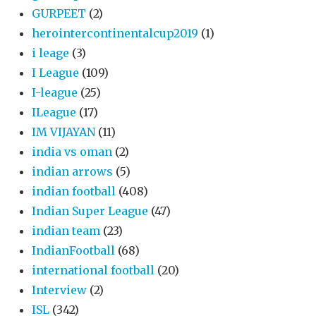
GURPEET
(2)
herointercontinentalcup2019
(1)
i leage
(3)
I League
(109)
I-league
(25)
ILeague
(17)
IM VIJAYAN
(11)
india vs oman
(2)
indian arrows
(5)
indian football
(408)
Indian Super League
(47)
indian team
(23)
IndianFootball
(68)
international football
(20)
Interview
(2)
ISL
(342)