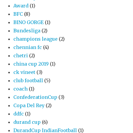
Award
(1)
BFC
(8)
BINO GORGE
(1)
Bundesliga
(2)
champions league
(2)
chennian fc
(4)
chetri
(2)
china cup 2019
(1)
ck vineet
(3)
club football
(5)
coach
(1)
ConfederationCup
(3)
Copa Del Rey
(2)
ddfc
(1)
durand cup
(6)
DurandCup IndianFootball
(1)