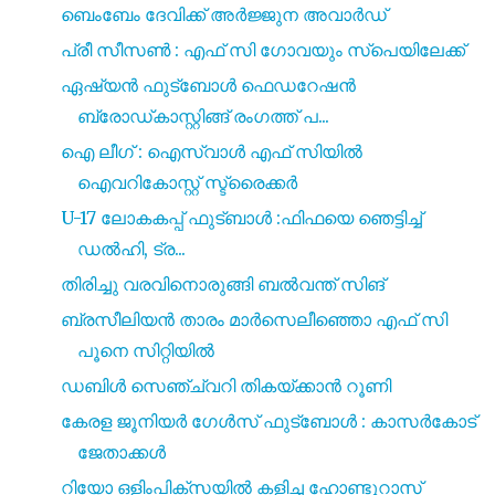
ബെംബേം ദേവിക്ക് അർജ്ജുന അവാർഡ്
പ്രീ സീസൺ : എഫ് സി ഗോവയും സ്പെയിലേക്ക്
ഏഷ്യൻ ഫുട്ബോൾ ഫെഡറേഷൻ
ബ്രോഡ്കാസ്റ്റിങ്ങ് രംഗത്ത് പ...
ഐ ലീഗ് : ഐസ്വാൾ എഫ് സിയിൽ
ഐവറികോസ്റ്റ് സ്ട്രൈക്കർ
U-17 ലോകകപ്പ് ഫുട്ബാൾ :ഫിഫയെ ഞെട്ടിച്ച്
ഡൽഹി, ട്ര...
തിരിച്ചു വരവിനൊരുങ്ങി ബൽവന്ത് സിങ്
ബ്രസീലിയൻ താരം മാർസെലീഞ്ഞൊ എഫ് സി
പൂനെ സിറ്റിയിൽ
ഡബിൾ സെഞ്ച്വറി തികയ്ക്കാൻ റൂണി
കേരള ജൂനിയർ ഗേൾസ് ഫുട്ബോൾ : കാസർകോട്
ജേതാക്കൾ
റിയോ ഒളിംപിക്‌സയിൽ കളിച്ച ഹോണ്ടുറാസ്