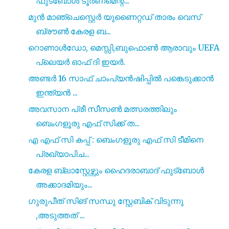
ഫുട്ബോൾ ടൂർണമെന്റ...
മുൻ മാഞ്ചെസ്റ്റെർ യുണൈറ്റഡ് താരം വെസ്
ബ്രൗൺ കേരള ബ...
റൊണാൾഡോ, മെസ്സി,ബുഫൊൺ ആരാവും UEFA
പ്ലെയർ ഓഫ് ദി ഇയർ.
അണ്ടർ 16 സാഫ് ചാംപ്യൻഷിപ്പിൽ പങ്കെടുക്കാൻ
ഇന്ത്യൻ ...
അവസാന പ്രീ സീസൺ മത്സരത്തിലും
ബെംഗളൂരു എഫ് സിക്ക് ത...
എ എഫ് സി കപ്പ് : ബെംഗളൂരു എഫ് സി ടീമിനെ
പ്രഖ്യാപിച...
കേരള ബ്ലാസ്റ്റേഴ്സും ഹൈദരാബാദ് ഫുട്ബോൾ
അക്കാദമിയും...
ഗുരുപീത് സിങ് സന്ധു സ്റ്റേബിക് വിടുന്നു
,അടുത്തത് ...