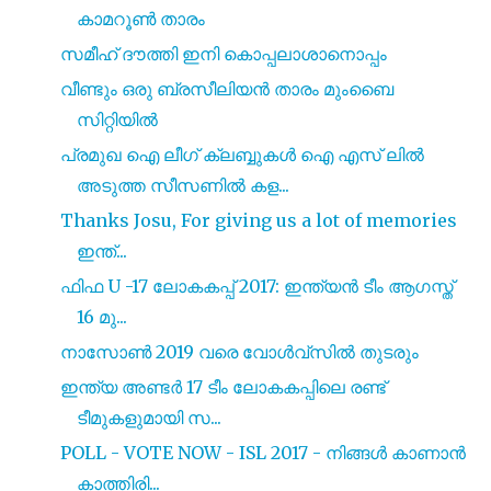
കാമറൂൺ താരം
സമീഹ് ദൗത്തി ഇനി കൊപ്പലാശാനൊപ്പം
വീണ്ടും ഒരു ബ്രസീലിയൻ താരം മുംബൈ
സിറ്റിയിൽ
പ്രമുഖ ഐ ലീഗ് ക്ലബ്ബുകൾ ഐ എസ് ലിൽ
അടുത്ത സീസണിൽ കള...
Thanks Josu, For giving us a lot of memories
ഇന്ത്...
ഫിഫ U -17 ലോകകപ്പ് 2017: ഇന്ത്യൻ ടീം ആഗസ്ത്
16 മു...
നാസോൺ 2019 വരെ വോൾവ്സിൽ തുടരും
ഇന്ത്യ അണ്ടർ 17 ടീം ലോകകപ്പിലെ രണ്ട്
ടീമുകളുമായി സ...
POLL - VOTE NOW - ISL 2017 - നിങ്ങൾ കാണാൻ
കാത്തിരി...