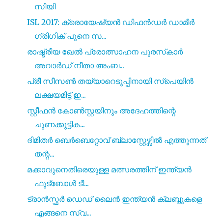
സിയി
ISL 2017: ക്രൊയേഷ്യൻ ഡിഫൻഡർ ഡാമീർ
ഗ്രിഗിക് പൂനെ സ...
രാഷ്ട്രീയ ഖേൽ പ്രോത്സാഹന പുരസ്‌കാർ
അവാർഡ് നീതാ അംബ...
പ്രീ സീസൺ തയ്യാറെടുപ്പിനായി സ്പെയിൻ
ലക്ഷയമിട്ട് ഇ...
സ്റ്റീഫൻ കോൺസ്റ്റയിനും അദേഹത്തിന്റെ
ചുണക്കുട്ടിക...
ദിമിതർ ബെർബെറ്റോവ് ബ്ലാസ്റ്റേഴ്സിൽ എത്തുന്നത്
തന്റ...
മക്കാവുനെതിരെയുള്ള മത്സരത്തിന് ഇന്ത്യൻ
ഫുട്ബോൾ ടീ...
ട്രാൻസ്ഫർ ഡെഡ്‌ ലൈൻ ഇന്ത്യൻ ക്ലബ്ബുകളെ
എങ്ങനെ സ്വ...