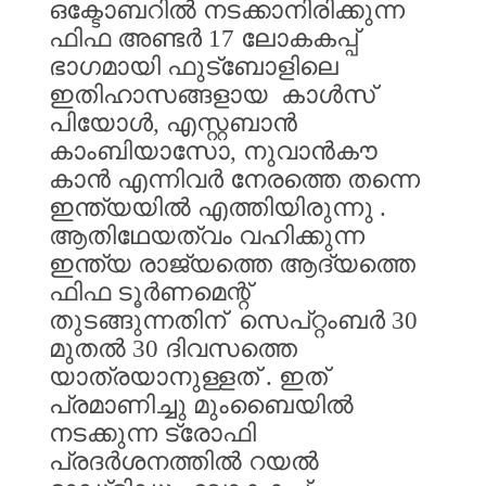
ഒക്ടോബറിൽ
നടക്കാനിരിക്കുന്ന
ഫിഫ
അണ്ടർ
17
ലോകകപ്പ്
ഭാഗമായി
ഫുട്ബോളിലെ
ഇതിഹാസങ്ങളായ
കാൾസ്
പിയോൾ
,
എസ്റ്റബാൻ
കാംബിയാസോ
,
നുവാൻകൗ
കാൻ
എന്നിവർ
നേരത്തെ
തന്നെ
ഇന്ത്യയിൽ
എത്തിയിരുന്നു
.
ആതിഥേയത്വം
വഹിക്കുന്ന
ഇന്ത്യ
രാജ്യത്തെ
ആദ്യത്തെ
ഫിഫ
ടൂർണമെന്റ്
തുടങ്ങുന്നതിന്
സെപ്റ്റംബർ
30
മുതൽ
30
ദിവസത്തെ
യാത്രയാനുള്ളത്
.
ഇത്
പ്രമാണിച്ചു
മുംബൈയിൽ
നടക്കുന്ന
ട്രോഫി
പ്രദർശനത്തിൽ
റയൽ