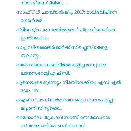
മൗറീഷ്യസ് ടീമിനെ ...
സാഫ് U-15 ചാമ്പ്യൻഷിപ്പ് 2017: മാലീദ്വീപിനെ
ഗോൾ മഴ...
ത്രിരാഷ്ട്ര പരമ്പരയിൽ മൗറീഷ്യസിനെതിരെ
ഇന്ത്യക്ക് വ...
ഡച്ച് സ്‌ട്രൈക്കർ മാർക്ക് സിഫ്നെസ്‌ കേരള
ബ്ലാസ്റ്റ...
ബാർസിലോണ ബി ടീമിൽ കളിച്ച മാനുവൽ
ലാൻസറോട്ട് എഫ് സി...
പൂനെയുടെ മുന്നേറ്റം നിരയിലേക്ക് യു എസ് എൽ
ടോപ്പ് സ...
ഐ ലീഗ് ചാമ്പ്യൻമാരായ ഐസ്വാൾ എഫ്സി
ജപ്പാനീസ് സ്ട്രൈ...
റെക്കോർഡ് തുകക്ക് സോണി നോർഡെയെ
സ്വന്തമാക്കി മോഹൻ ബഗാൻ