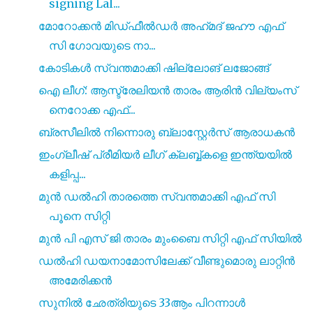
signing Lal...
മോറോക്കൻ മിഡ്‌ഫീൽഡർ അഹ്‌മദ്‌ ജഹൗ എഫ്
സി ഗോവയുടെ നാ...
കോടികൾ സ്വന്തമാക്കി ഷില്ലോങ് ലജോങ്ങ്
ഐ ലീഗ്: ആസ്ട്രേലിയൻ താരം ആരിൻ വില്യംസ്
നെറോക്ക എഫ്...
ബ്രസീലിൽ നിന്നൊരു ബ്ലാസ്റ്റേർസ് ആരാധകൻ
ഇംഗ്ലീഷ് പ്രീമിയർ ലീഗ് ക്ലബ്ബ്കളെ ഇന്ത്യയിൽ
കളിപ്പ...
മുൻ ഡൽഹി താരത്തെ സ്വന്തമാക്കി എഫ് സി
പൂനെ സിറ്റി
മുൻ പി എസ് ജി താരം മുംബൈ സിറ്റി എഫ് സിയിൽ
ഡൽഹി ഡയനാമോസിലേക്ക് വീണ്ടുമൊരു ലാറ്റിൻ
അമേരിക്കൻ
സുനിൽ ഛേത്രിയുടെ 33ആം പിറന്നാൾ