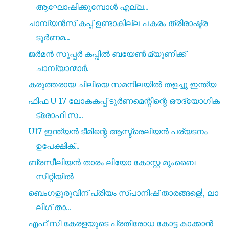
ആഘോഷിക്കുമ്പോൾ എല്ല...
ചാമ്പ്യൻസ് കപ്പ് ഉണ്ടാകില്ല പകരം ത്രിരാഷ്ട്ര
ടൂർണമ...
ജർമൻ സൂപ്പർ കപ്പിൽ ബയേൺ മ്യൂണിക്ക്
ചാമ്പ്യാന്മാർ.
കരുത്തരായ ചിലിയെ സമനിലയിൽ തളച്ചു ഇന്ത്യ
ഫിഫ U-17 ലോകകപ്പ് ടൂർണമെന്റിന്റെ ഔദ്യോഗിക
ട്രോഫി സ...
U17 ഇന്ത്യൻ ടീമിന്റെ ആസ്ട്രെലിയൻ പര്യടനം
ഉപേക്ഷിക്...
ബ്രസീലിയൻ താരം ലിയോ കോസ്റ്റ മുംബൈ
സിറ്റിയിൽ
ബെംഗളൂരുവിന് പ്രിയം സ്പാനിഷ് താരങ്ങളെ!, ലാ
ലീഗ് താ...
എഫ് സി കേരളയുടെ പ്രതിരോധ കോട്ട കാക്കാൻ