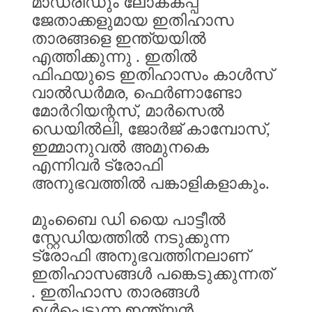
മാഡ്രിഡും
ലോകകപ്പ്
ജേതാക്കളുമായ
ഇതിഹാസ
താരങ്ങളെ
ഇന്ത്യയിൽ
എത്തിക്കുന്നു
.
ഇതിൽ
ഫിഫയുടെ
ഇതിഹാസം
കാൾസ്
വാൽഡർമര
,
ഫെർണാണ്ടോ
മോർറിയന്റസ്
,
മാർസെൽ
ഡെയിൽലി
,
ജോർജ്
കാമ്പോസ്
,
ഇമ്മാനുവൽ
അമുനകെ
എന്നിവർ
ട്രോഫി
അനുഭവത്തിൽ
പങ്കാളികളാകും
.
മുംബൈ
ഡി
യൈ
പാട്ടീൽ
സ്റ്റേഡിയത്തിൽ
നടുക്കുന്ന
ട്രോഫി
അനുഭവത്തിനലാണ്
ഇതിഹാസങ്ങൾ
പങ്കെടുക്കുന്നത്
.
ഇതിഹാസ
താരങ്ങൾ
ഉൾപ്പെടുന്ന
ഇന്ത്യൻ