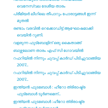
വെനേസ്വല ദേശീയ താരം
പ്രീമിയർ ലീഗിലെ തീപാറും പോരാട്ടങ്ങൾ ഇന്ന്
മുതൽ
രണ്ടാം വരവിൽ റെക്കോഡിട്ട് ആഘോഷമാക്കി
വെയിൻ റൂണി.
വളരുന്ന ഫുട്ബോളിന് ഒരു കൈതാങ്ങ്
ബാഴ്സലോണ താരം എഫ് സി ഗോവയിൽ
റഫറിയിൽ നിന്നും ചുവപ്പ് കാർഡ് പിടിച്ചുവാങ്ങിയ
2007...
റഫറിയിൽ നിന്നും ചുവപ്പ് കാർഡ് പിടിച്ചുവാങ്ങിയ
2007...
ഇന്ത്യൻ ഫുടബോൾ : ഹീറോ ത്രിരാഷ്ട്ര
ഫുട്ബോൾ ടൂർണമെന്...
ഇന്ത്യൻ ഫുടബോൾ :ഹീറോ ത്രിരാഷ്ട്ര