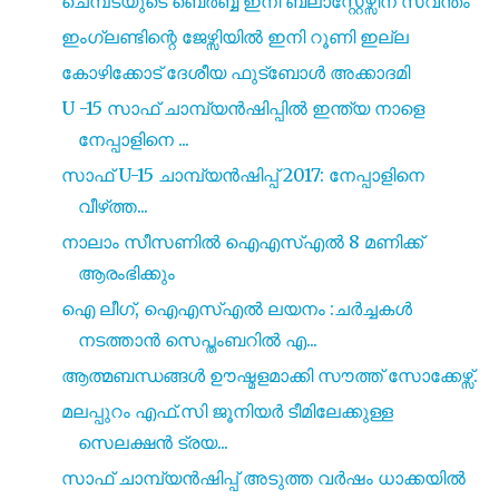
ചെമ്പടയുടെ ബെർബ്ബ ഇനി ബ്ലാസ്റ്റേഴ്സിന് സ്വന്തം
ഇംഗ്ലണ്ടിന്റെ ജേഴ്സിയിൽ ഇനി റൂണി ഇല്ല
കോഴിക്കോട് ദേശീയ ഫുട്ബോൾ അക്കാദമി
U -15 സാഫ് ചാമ്പ്യൻഷിപ്പിൽ ഇന്ത്യ നാളെ
നേപ്പാളിനെ ...
സാഫ് U-15 ചാമ്പ്യൻഷിപ്പ് 2017: നേപ്പാളിനെ
വീഴ്‌ത്ത...
നാലാം സീസണിൽ ഐഎസ്എൽ 8 മണിക്ക്
ആരംഭിക്കും
ഐ ലീഗ്, ഐഎസ്എൽ ലയനം :ചർച്ചകൾ
നടത്താൻ സെപ്തംബറിൽ എ...
ആത്മബന്ധങ്ങൾ ഊഷ്മളമാക്കി സൗത്ത് സോക്കേഴ്സ്.
മലപ്പുറം എഫ്.സി ജൂനിയർ ടീമിലേക്കുള്ള
സെലക്ഷൻ ട്രയ...
സാഫ് ചാമ്പ്യൻഷിപ്പ് അടുത്ത വർഷം ധാക്കയിൽ