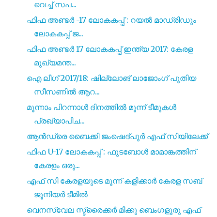
വെച്ച് സപ...
ഫിഫ അണ്ടർ -17 ലോകകപ്പ് : റയൽ മാഡ്രിഡും
ലോകകപ്പ് ജ...
ഫിഫ അണ്ടർ 17 ലോകകപ്പ് ഇന്ത്യ 2017: കേരള
മുഖ്യമന്ത...
ഐ ലീഗ് 2017/18: ഷില്ലോങ് ലാജോംഗ് പുതിയ
സീസണിൽ ആറ...
മൂന്നാം പിറന്നാൾ ദിനത്തിൽ മൂന്ന് ടീമുകൾ
പ്രഖ്യാപിച...
ആൻഡ്രെ ബൈക്കി ജംഷെദ്പുർ എഫ് സിയിലേക്ക്
ഫിഫ U-17 ലോകകപ്പ് : ഫുടബോൾ മാമാങ്കത്തിന്
കേരളം ഒരു...
എഫ് സി കേരളയുടെ മൂന്ന് കളിക്കാർ കേരള സബ്
ജൂനിയർ ടീമിൽ
വെനസ്വേല സ്ട്രൈക്കർ മിക്കു ബെംഗളൂരു എഫ്