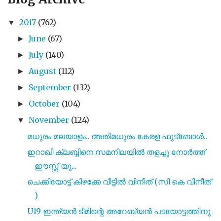
2017
(762)
▼
June
(67)
►
July
(140)
►
August
(112)
►
September
(132)
►
October
(104)
►
November
(124)
▼
മധുരം മലയാളം.. അതിമധുരം കേരള ഫുട്ബോൾ..
ഇറാഖി ക്ലബ്ബിനെ സമനിലയിൽ തളച്ചു നോർത്ത്
ഈസ്റ്റ് യു...
ചെക്കിയോട്ട് കിഴക്കേ വീട്ടിൽ വിനീത് (സി കെ വിനീത്
)
U19 ഇന്ത്യൻ ടീമിന്റെ അറേബ്യൻ പടയോട്ടത്തിനു