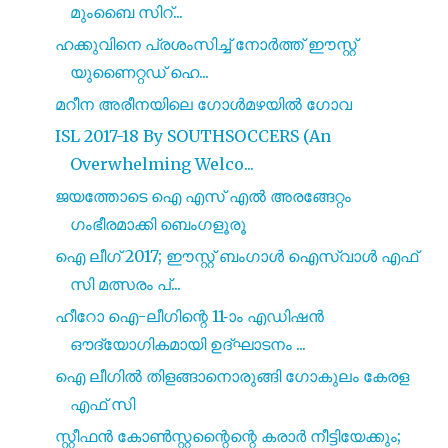
മുംബൈ സിറ്...
ഹക്കുവിനെ പ്രശംസിച്ച് നോർത്ത് ഈസ്റ്റ്
യുണൈറ്റഡ് ഹെ...
മറീന അരീനയിലെ ഗോൾമഴയിൽ ഗോവ
ISL 2017-18 By SOUTHSOCCERS (An
Overwhelming Welco...
ജയത്തോടെ ഐ എസ് എൽ അരങ്ങേറ്റം
ഗംഭീരമാക്കി ബെംഗളൂരൂ
ഐ ലീഗ് 2017; ഈസ്റ്റ് ബംഗാൾ ഐസ്വാൾ എഫ്
സി മത്സരം പ്...
ഹീറോ ഐ-ലീഗിന്റെ 11-ാം എഡിഷൻ
ഔദ്യോഗികമായി ഉദ്ഘാടനം ...
ഐ ലീഗിൽ തിളങ്ങാനൊരുങ്ങി ഗോകുലം കേരള
എഫ് സി
സ്റ്റീഫൻ കോൺസ്റ്റന്റൈന്റെ കരാർ നീട്ടിയേക്കും;