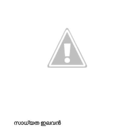
സാധ്യത ഇലവൻ