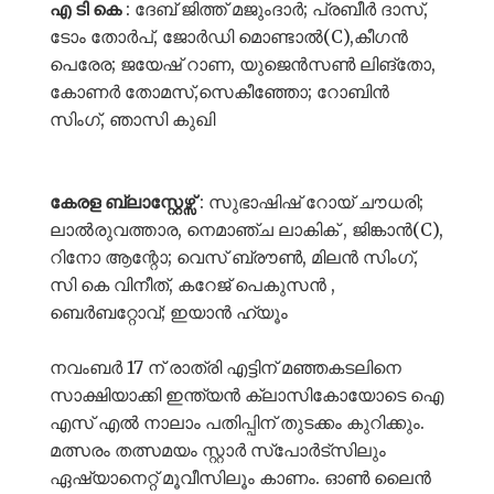
എ ടി കെ
: ദേബ് ജിത്ത് മജുംദാർ; പ്രബീർ ദാസ്,
ടോം തോർപ്, ജോർഡി മൊണ്ടാൽ(C),കീഗൻ
പെരേര; ജയേഷ് റാണ, യുജെൻസൺ ലിങ്തോ,
കോണർ തോമസ്,സെകീഞ്ഞോ; റോബിൻ
സിംഗ്, ഞാസി കുഖി
കേരള ബ്ലാസ്റ്റേഴ്സ്
: സുഭാഷിഷ് റോയ് ചൗധരി;
ലാൽരുവത്താര, നെമാഞ്ച ലാകിക് , ജിങ്കാൻ(C),
റിനോ ആന്റോ; വെസ് ബ്രൗൺ, മിലൻ സിംഗ്,
സി കെ വിനീത്, കറേജ് പെകുസൻ ,
ബെർബറ്റോവ്; ഇയാൻ ഹ്യൂം
നവംബർ 17 ന് രാത്രി എട്ടിന് മഞ്ഞകടലിനെ
സാക്ഷിയാക്കി ഇന്ത്യൻ ക്ലാസികോയോടെ ഐ
എസ് എൽ നാലാം പതിപ്പിന് തുടക്കം കുറിക്കും.
മത്സരം തത്സമയം സ്റ്റാർ സ്പോർട്സിലും
ഏഷ്യാനെറ്റ് മൂവീസിലൂം കാണം. ഓൺ ലൈൻ