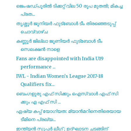
ജെംഷഡ്പൂരിൽ ടിക്കറ്റ് വില 50 രൂപ മുതൽ; മികച്ച
പ്രത...
തൃശ്ശൂർ ജൂനിയർ ഫുട്ബോൾ ടീം തിരഞ്ഞെടുപ്പ്
ചൊവ്വാഴ്ച
കണ്ണൂർ ജില്ലാ ജൂണിയർ ഫുട്ബോൾ ടീം
സെലക്ഷൻ നാളെ
Fans are disappointed with India U19
performance ...
IWL - Indian Women's League 2017-18
Qualifiers fix...
ബെംഗളൂരു എഫ് സിക്കും ഐസ്വാൾ എഫ് സി
ക്കും എ എഫ് സി ...
ഏഷ്യ കപ്പ് യോഗ്യത: മ്യാൻമറിനെതിരെയായ
ടീമിനെ പ്രഖ്യ...
ഇന്ത്യൻ സൂപ്പർ ലീഗ് ; ഉദ്ഘാടന ചടങ്ങിന്