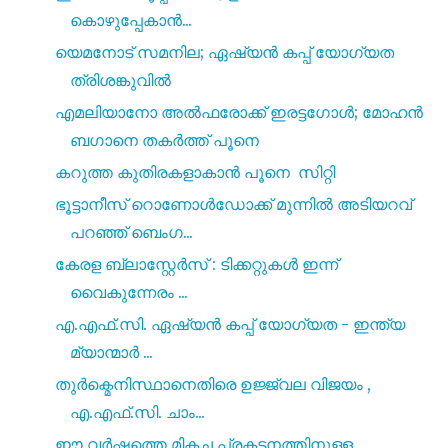
കൊഴുപ്പേകാൻ...
യെമനോട് സമനില; ഏഷ്യൻ കപ്പ് യോഗ്യത
ത്രിശങ്കുവിൽ
എമലിയാനോ അൽഫരോക്ക് ഇരട്ടഗോൾ; മോഹൻ
ബഗാനെ തകർത്ത് പൂനെ
കറുത്ത കുതിരകളാകാൻ പൂനെ സിറ്റി
ഭൂട്ടാനീസ് റൊണോൾഡോക്ക് മുന്നിൽ അടിയറവ്
പറഞ്ഞ് ബെംഗ...
കേരള ബ്ലാസ്റ്റേർസ് : ടിക്കറ്റുകൾ ഇന്ന്
വൈകുന്നേരം ...
എ.എഫ്.സി. ഏഷ്യൻ കപ്പ് യോഗ്യത - ഇന്ത്യ
മ്യാന്മാർ ...
തുർക്മെനിസ്ഥാനെതിരെ ഉജ്ജ്വല വിജയം ,
എ.എഫ്.സി. ചാം...
ഈ വർഷത്തെ മികച്ച പ്രകടനത്തിനുള്ള