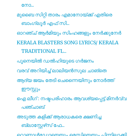
നോ...
മുബൈ സിറ്റി താരം എമാനോയ്ക്ക് എതിരെ
ബാംഗ്ലൂർ എഫ് സി...
ഓറഞ്ച് ആർമിയും സിംഹങ്ങളും നേർക്കുനേർ
KERALA BLASTERS SONG LYRICS/ KERALA
TRADITIONAL FL...
പൂനെയിൽ ഡൽഹിയുടെ ഗർജനം
വരവ് അറിയിച്ച് ലാലിയൻസുല ചാങ്തെ
ആദ്യ ജയം തേടി ചെന്നൈയിനും നോർത്ത്
ഈസ്റ്റും
ഐ ലീഗ് : നഷ്ടപരിഹാരം ആവശ്യപ്പെട്ട് മിനർവ്വ
പഞ്ചാബ്
അടുത്ത കളിക്ക് ആരാധകരെ ക്ഷണിച്ച
ബ്ലാസ്റ്റേഴ്‌സ് ഫേ...
റൊണാൾഡോയെയും മെസ്സിയെയും പിന്നിലാക്കി