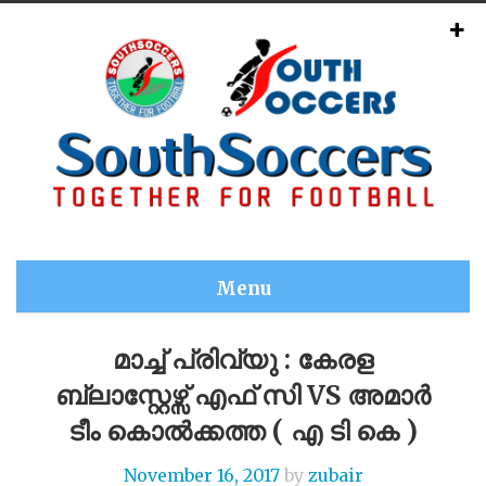
Menu
മാച്ച് പ്രിവ്യു : കേരള
ബ്ലാസ്റ്റേഴ്സ് എഫ് സി VS അമാർ
ടീം കൊൽക്കത്ത ( എ ടി കെ )
November 16, 2017
by
zubair