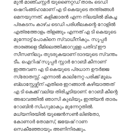
മുൻ മാഞ്ചസ്റ്റർ യുണൈറ്റഡ് താരം ടെഡി
ഷെറിംങ്ങ്ഹാമാണ് എ ടി കെയുടെ തന്ത്രങ്ങൾ
മെനയുന്നത്. കളിക്കാരൻ എന്ന നിലയിൽ മികച്ച
പ്രകടനം കാഴ്ച ടെഡി പരിശീലകന്റെ റോളിൽ
എത്രത്തോളം തിളങ്ങും എന്നത് എ ടി കെയുടെ
മുന്നോട്ട് പോകിനെ സ്വാധീനികും. സൂപ്പർ
താരങ്ങളെ ടീമിലെത്തിക്കാറുള്ള പതിവ് ഈ
സീസണിലും തുടരുകയാണ് ദാദയുടെ സ്വന്തം
ടീം. ഐറിഷ് സൂപ്പർ സ്റ്റാർ റോബീ കീനാണ്
ഇത്തവണ എ ടി കെയുടെ പ്രധാന ഊർജ്ജ
സ്രോതസ്സ്. എന്നാൽ കാലിനേറ്റ പരിക്ക് മൂലം
ബ്ലാസ്റ്റേഴ്സിന് എതിരെ ഇറങ്ങാൻ കഴിയാത്തത്
എ ടി കെക്ക് വലിയ തിരിച്ചടിയാണ്. റോബീ കീന്റെ
അഭാവത്തിൽ ഞാസി കുഖിയും ഇന്ത്യൻ താരം
റോബിൻ സിംഗുമാകും മുന്നേറ്റതിൽ.
മധ്യനിരയിൽ യുജെൻസൺ ലിങ്തോ,
കോണാർ തോമസ്, ജയേഷ് റാണ
സെകീഞ്ഞോയും അണിനിരക്കും.