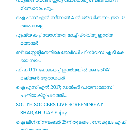
മിസോറാം ഫു...
ഐ എസ് എൽ സീസൺ 4 ൽ ശ്രദ്ധിക്കണം ഈ 10
താരങ്ങളെ
ഏഷ്യ കപ്പ് യോഗ്യത; മാച്ച് പ്രിവ്യൂ ഇന്ത്യ -
മ്യാന്മർ
ബ്ലാസ്റ്റേഴ്സിനെതിരെ ജോർഡി ഫിഗ്വേസ് എ ടി കെ
യെ നയ...
ഫിഫ U 17 ലോകകപ്പ് ഇന്ത്യയിൽ കണ്ടത് 47
മില്യൺ ആരാധകർ
ഐ എസ്‌ എൽ 2017; ഡൽഹി ഡയനാമോസ്
പുതിയ കിറ്റ് പുറത്തി...
SOUTH SOCCERS LIVE SCREENING AT
SHARJAH, UAE Enjoy...
ഐ ലീഗിന് നവംബർ 25ന് തുടക്കം , ഗോകുലം എഫ്
സി യുടെ ആ...