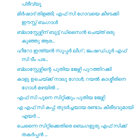
പ്രീവ്യൂ
മിർഷാദ് തിളങ്ങി; എഫ് സി ഗോവയെ കീഴടക്കി
ഈസ്റ്റ് ബംഗാൾ
ബ്ലാസ്റ്റേഴ്സിന് ബൂട്ട് ഡിസൈൻ ചെയ്ത് ഒരു
കുഞ്ഞു ആര...
ഹീറോ ഇന്ത്യൻ സൂപ്പർ ലീഗ് ; ജംഷഡ്‌പൂർ എഫ്
സി ടീം പര...
ബ്ലാസ്റ്റേഴ്സിന്റെ പുതിയ ജേഴ്സി പുറത്തിറക്കി
കാളു ഉചെയ്ക്ക് നാലു ഗോൾ; റയൽ കാശ്മീരിനെ
ഗോൾ മഴയിൽ ...
എഫ് സി പൂനെ സിറ്റിക്കും പുതിയ ജേഴ്സി
എ എഫ് സി കപ്പ്; തുടർച്ചയായ രണ്ടാം കീരീടവുമായി
എയർ ...
ചെന്നൈ സിറ്റിക്കെതിരെ ബെംഗളൂരു എഫ് സിക്ക്
തകർപ്പൻ ...