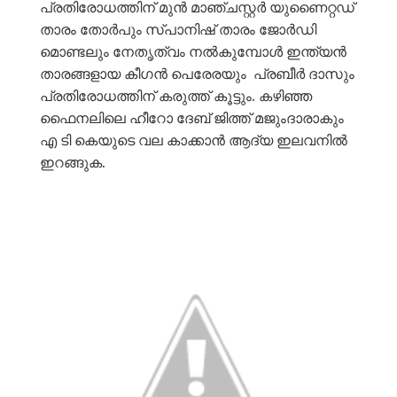
പ്രതിരോധത്തിന് മുൻ മാഞ്ചസ്റ്റർ യുണൈറ്റഡ്
താരം തോർപും സ്പാനിഷ് താരം ജോർഡി
മൊണ്ടലും നേതൃത്വം നൽകുമ്പോൾ ഇന്ത്യൻ
താരങ്ങളായ കീഗൻ പെരേരയും പ്രബീർ ദാസും
പ്രതിരോധത്തിന് കരുത്ത് കൂട്ടും. കഴിഞ്ഞ
ഫൈനലിലെ ഹീറോ ദേബ് ജിത്ത് മജുംദാരാകും
എ ടി കെയുടെ വല കാക്കാൻ ആദ്യ ഇലവനിൽ
ഇറങ്ങുക.