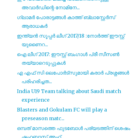
അവാർഡിന്റെ നോമിനേ...
ഗ്ലാമർ പോരാട്ടങ്ങൾ കാത്ത് ബ്ലാസ്റ്റേർസ്
ആരാധകർ
ഇന്ത്യൻ സൂപ്പർ ലീഗ് 2017/18 :നോർത്ത് ഈസ്റ്റ്
യുണൈറ...
ഐ ലീഗ് 2017: ഈസ്റ്റ് ബംഗാൾ പ്രീ സീസൺ
തയ്യാറെടുപ്പുകൾ
എ എഫ് സി ലെപോർട്‌സുമായി കരാർ പ്രശ്നങ്ങൾ
പരിഹരിച്ചത...
India U19 Team talking about Saudi match
experience
Blasters and Gokulam FC will play a
preseason matc...
ഒമ്പത് മാസത്തെ ഫുടബോൾ പര്യടത്തിന് ശെഷം
ഷഹബാസ് അഹ്...