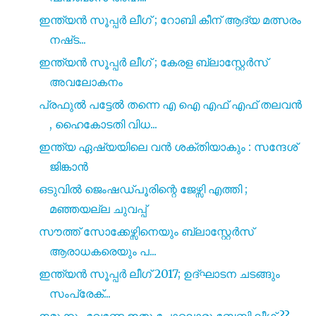
ഇന്ത്യൻ സൂപ്പർ ലീഗ് ; റോബി കീന് ആദ്യ മത്സരം
നഷ്‌ട...
ഇന്ത്യൻ സൂപ്പർ ലീഗ് ; കേരള ബ്ലാസ്റ്റേർസ്
അവലോകനം
പ്രഫുൽ പട്ടേൽ തന്നെ എ ഐ എഫ് എഫ് തലവൻ
, ഹൈകോടതി വിധ...
ഇന്ത്യ ഏഷ്യയിലെ വൻ ശക്തിയാകും : സന്ദേശ്
ജിങ്കാൻ
ഒടുവിൽ ജെംഷഡ്പൂരിന്റെ ജേഴ്സി എത്തി ;
മഞ്ഞയല്ല ചുവപ്പ്
സൗത്ത് സോക്കേഴ്സിനെയും ബ്ലാസ്റ്റേർസ്
ആരാധകരെയും പ...
ഇന്ത്യൻ സൂപ്പർ ലീഗ് 2017; ഉദ്ഘാടന ചടങ്ങും
സംപ്രേക്...
നമുക്കും വേണ്ടേ ഇതു പോലൊരു ബേബി ലീഗ് ??