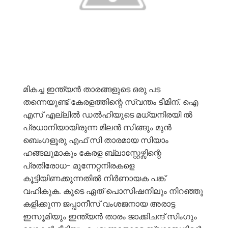
മികച്ച ഇന്ത്യൻ താരങ്ങളുടെ ഒരു പട
തന്നെയുണ്ട് കേരളത്തിന്റെ സ്വന്തം ടീമിന്. ഐ
എസ് എല്ലിൽ ഡൽഹിയുടെ മധ്യനിരയി ൽ
പ്രധാനിയായിരുന്ന മിലൻ സിങ്ങും മുൻ
ബെംഗളൂരു എഫ് സി താരമായ സിയാം
ഹങ്ങലുമാകും കേരള ബ്ലാസ്റ്റേഴ്സിന്റെ
പ്രതിരോധ- മുന്നേറ്റനിരകളെ
കൂട്ടിയിണക്കുന്നതിൽ നിർണായക പങ്ക്
വഹികുക. കൂടെ ഏത് പൊസിഷനിലും നിറഞ്ഞു
കളിക്കുന്ന ജപ്പാനീസ് വംശജനായ അരാട്ട
ഇസൂമിയും ഇന്ത്യൻ താരം ജാക്കിചന്ദ് സിംഗും