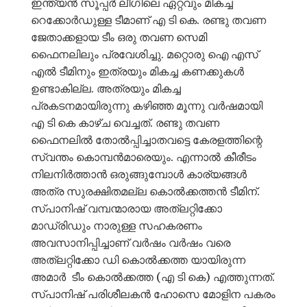
ഇന്ത്യൻ സൂപ്പർ ലീഗിലെ ഏറ്റവും മികച്ച
റെക്കോർഡുള്ള ടീമാണ് എ ടി കെ. രണ്ടു തവണ
ജേതാക്കളായ ടീം ഒരു തവണ സെമി
ഫൈനലിലും പ്രവേശിച്ചു. മറ്റൊരു ഐ എസ്
എൽ ടീമിനും ഇത്രയും മികച്ച കണക്കുകൾ
ഉണ്ടാകില്ല. അത്രയും മികച്ച
പ്രകടനമായിരുന്നു കഴിഞ്ഞ മൂന്നു വർഷമായി
എ ടി കെ കാഴ്ച വെച്ചത്. രണ്ടു തവണ
ഫൈനലിൽ തോൽപ്പിച്ചാതവട്ടെ കേരളത്തിന്റെ
സ്വന്തം കൊമ്പൻമാരെയും. എന്നാൽ കീരീടം
നിലനിർത്താൻ ഒരുങ്ങുമ്പോൾ കാര്യങ്ങൾ
അത്ര സുരക്ഷിതമല്ല കൊൽക്കത്തൻ ടീമിന്.
സ്പാനിഷ് വമ്പന്മാരായ അത്‌ലറ്റിക്കോ
മാഡ്രിഡും നാരുള്ള സഹകരണം
അവസാനിപ്പിച്ചാണ് വർഷം വർഷം വരെ
അത്‌ലറ്റിക്കോ ഡി കൊൽക്കത്ത യായിരുന്ന
അമാർ ടീം കൊൽക്കത്ത (എ ടി കെ) എത്തുന്നത്.
സ്പാനിഷ് പരിശീലകൻ ഹോസെ മോളിന പകരം