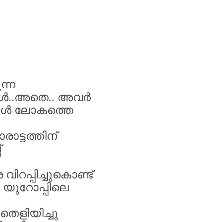
ന്ന
കൾ
..
അതെ
..
അവർ
ോൾ
ലോകത്തെ
രാട്ടത്തിന്
്
െ
വിറപ്പിച്ചുകൊണ്ട്
യൂറോപ്പിലെ
തെളിയിച്ചു