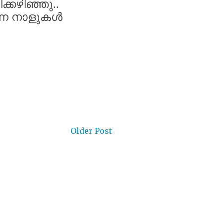
ിക്കഴിഞ്ഞു
..
്ന
നാളുകൾ
Older Post