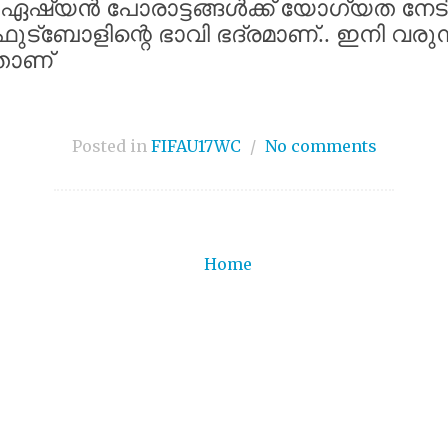
ഏഷ്യൻ
പോരാട്ടങ്ങൾക്ക്
യോഗ്യത
നേട
ഫുട്ബോളിന്റെ
ഭാവി
ഭദ്രമാണ്
..
ഇനി
വരുന
താണ്
Posted in
FIFAU17WC
/
No comments
Home