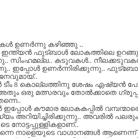
വകൾ
ഉണർന്നു കഴിഞ്ഞു
..
ഇന്ത്യൻ
ഫുട്ബാൾ
ലോകത്തിലെ
ഉറങ്ങു
നു
..
സിംഹമല്ല
..
കടുവകൾ
..
നീലക്കടുവ
നു
..
ഇപ്പോൾ
ഉണർന്നിരിക്കുന്നു
..
ഫുട്ബ
ജനവുമായ്
..
ർ
ടീം
8
കൊല്ലത്തിനു
ശേഷം
ഏഷ്യൻ
പോ
അതും
ഒരു
മത്സരവും
തോൽക്കാതെ
ഗ്രൂപ്പ
തന്നെ
..
ൾ
ഇപ്പോൾ
കൗമാര
ലോകകപ്പിൽ
വമ്പന്മാര
ധ്യം
അറിയിച്ചിരിക്കുന്നു
..
അവരിൽ
പലരും
ുടെ
നോട്ടപ്പുള്ളികളാണ്
..
ന്നെ
നാളെയുടെ
വാഗ്ദാനങ്ങൾ
ആണെന്ന്