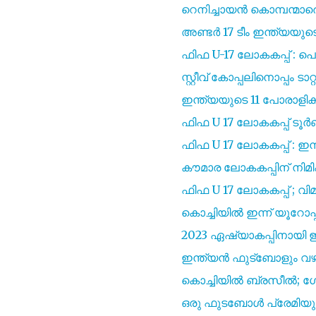
റെനിച്ചായൻ കൊമ്പന്മാരെ
അണ്ടർ 17 ടീം ഇന്ത്യയുടെ
ഫിഫ U-17 ലോകകപ്പ് : 
സ്റ്റീവ്‌ കോപ്പലിനൊപ്പം ട
ഇന്ത്യയുടെ 11 പോരാളി
ഫിഫ U 17 ലോകകപ്പ് ടൂർ
ഫിഫ U 17 ലോകകപ്പ് : ഇന്
കൗമാര ലോകകപ്പിന് നിമ
ഫിഫ U 17 ലോകകപ്പ് ; വിമ
കൊച്ചിയിൽ ഇന്ന് യൂറോപ്പ
2023 ഏഷ്യാകപ്പിനായി ഇ
ഇന്ത്യൻ ഫുട്‍ബോളും വഴിവ
കൊച്ചിയിൽ ബ്രസീൽ; 
ഒരു ഫുടബോൾ പ്രേമിയു