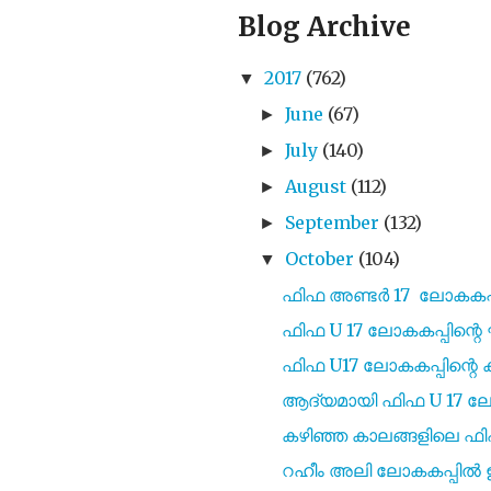
Blog Archive
2017
(762)
▼
June
(67)
►
July
(140)
►
August
(112)
►
September
(132)
►
October
(104)
▼
ഫിഫ അണ്ടർ 17 ലോകകപ്പ
ഫിഫ U 17 ലോകകപ്പിന്റ
ഫിഫ U17 ലോകകപ്പിന്റെ കഴ
ആദ്യമായി ഫിഫ U 17 ലോകക
കഴിഞ്ഞ കാലങ്ങളിലെ ഫിഫ 
റഹീം അലി ലോകകപ്പിൽ ഇന്