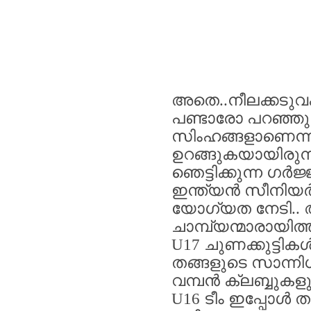
അതെ
..
നീലക്കടു
പണ്ടാരോ
പറഞ്ഞു
സിംഹങ്ങളാണെന്
ഉറങ്ങുകയായിരുന്
ഞെട്ടിക്കുന്ന
ഗർജ്
ഇന്ത്യൻ
സീനിയ
യോഗ്യത
നേടി
..
ചാമ്പ്യന്മാരായിത്
U17
ചുണക്കുട്ടിക
തങ്ങളുടെ
സാന്നി
വമ്പൻ
ക്ലബ്ബുകള
U16
ടീം
ഇപ്പോൾ
ത