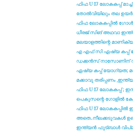
ഫിഫ U 17 ലോകകപ്പ് മാച്ച
തോൽവിയിലും തല ഉയർത്തി 
ഫിഫ ലോകകപ്പിൽ ഗോൾ ന
ധീരജ് സിങ് അഥവാ ഇന്ത്
മലയാളത്തിന്റെ മാണിക്യ
എ എഫ് സി ഏഷ്യ കപ്പ് യ
ഡക്കൻസ് നാസോണിന് ഡബ
ഏഷ്യ കപ്പ് യോഗ്യത; മാച്
മക്കാവു തരിപ്പണം ,ഇന്ത
ഫിഫ U 17 ലോകകപ്പ് ; ഇന്
പെകുസന്റെ ഗോളിൽ കേരള 
ഫിഫ U 17 ലോകകപ്പിൽ ഇന്ത
അതെ..നീലക്കടുവകൾ ഉ
ഇന്ത്യൻ ഫുട്ബാൾ വിപ്ലവ