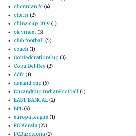
chennian fc
(4)
chetri
(2)
china cup 2019
(1)
ck vineet
(3)
club football
(5)
coach
(1)
ConfederationCup
(3)
Copa Del Rey
(2)
ddfc
(1)
durand cup
(6)
DurandCup IndianFootball
(1)
EAST BANGAL
(2)
EPL
(9)
europa league
(1)
FC Kerala
(25)
FCBarcelona
(1)