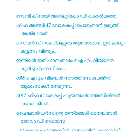
...
റോബി കീനായി അത്ലറ്റികോ ഡി കൊൽക്കത്ത.
ഫിഫ അണ്ടർ-17 ലോകകപ്പ് :പൊരുതാൻ ഒരുങ്ങി
ആതിഥേയർ
സെവൻസ് ഗാലറികളുടെ ആവേശമായ ഇർഷാദും
കുട്ടനും വീണ്ടും...
ഇന്ത്യൻ ഇതിഹാസതാരം ഐ എം വിജയനെ
കുറിച്ച് എഫ് സി കേ...
ശ്രീ ഐ എം വിജയൻ സൗത്ത് സോക്കേഴ്സിന്
ആശംസകൾ നേരുന്നു..
2017 ഫിഫ ലോകകപ്പ് ഫുട്ബോൾ: ബ്രസീലിയൻ
വണ്ടർ കിഡ് ...
ഹൈലാൻഡർസിന്റെ തന്ത്രങ്ങൾ മെനയ്യാൻ
ജോവാ ഡി ഡെയ്സ്
U17 ലോകകപ്പ് ബ്രസീൽ, സ്പെയിൻ, നൈജർ ടീം