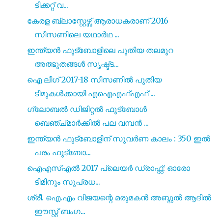
ടിക്കറ്റ് വ...
കേരള ബ്ലാസ്റ്റേഴ്സ് ആരാധകരാണ് 2016
സീസണിലെ യഥാർഥ ...
ഇന്ത്യൻ ഫുട്‍ബോളിലെ പുതിയ തലമുറ
അത്ഭുതങ്ങൾ സൃഷ്ട്ട...
ഐ ലീഗ് 2017-18 സീസണിൽ പുതിയ
ടീമുകൾക്കായി എഐഎഫ്എഫ് ...
ഗ്ലോബൽ ഡിജിറ്റൽ ഫുട്ബോൾ
ബെഞ്ച്മാർക്കിൽ പല വമ്പൻ ...
ഇന്ത്യൻ ഫുട്ബോളിന് സുവർണ കാലം : 350 ഇൽ
പരം ഫുട്ബോ...
ഐഎസ്എൽ 2017 പ്ലെയർ ഡ്രാഫ്റ്റ്: ഓരോ
ടീമിനും സുപ്രധ...
ശ്രീ. ഐ.എം വിജയന്റെ മരുമകൻ അബ്ദുൽ ആദിൽ
ഈസ്റ്റ് ബംഗ...