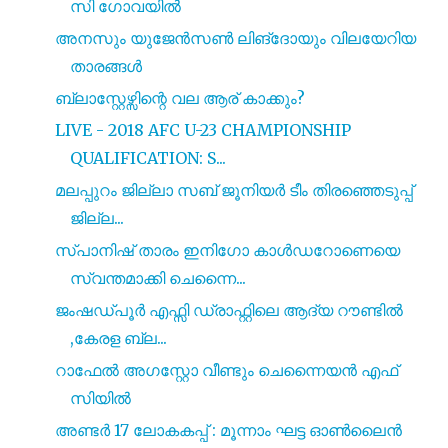
സി ഗോവയിൽ
അനസും യുജേൻസൺ ലിങ്ദോയും വിലയേറിയ
താരങ്ങൾ
ബ്ലാസ്റ്റേഴ്സിന്റെ വല ആര് കാക്കും?
LIVE - 2018 AFC U-23 CHAMPIONSHIP
QUALIFICATION: S...
മലപ്പുറം ജില്ലാ സബ് ജൂനിയർ ടീം തിരഞ്ഞെടുപ്പ്
ജില്ല...
സ്പാനിഷ് താരം ഇനിഗോ കാൾഡറോണെയെ
സ്വന്തമാക്കി ചെന്നൈ...
ജംഷഡ്പൂർ എഫ്സി ഡ്രാഫ്റ്റിലെ ആദ്യ റൗണ്ടിൽ
,കേരള ബ്ല...
റാഫേൽ അഗസ്റ്റോ വീണ്ടും ചെന്നൈയൻ എഫ്
സിയിൽ
അണ്ടർ 17 ലോകകപ്പ് : മൂന്നാം ഘട്ട ഓൺലൈൻ