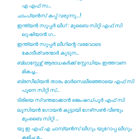
എ എഫ് സ...
ചാംപ്യൻസ് കപ്പ് വരുന്നു....!
ഇന്ത്യൻ സൂപ്പർ ലീഗ് : മുബൈ സിറ്റി എഫ് സി
ലുഷിയാൻ ഗ...
ഇന്ത്യൻ സൂപ്പർ ലീഗിന്റെ വരവോടെ
കോടീശ്വരന്മാർ കൂടുന...
ബ്ലാസ്റ്റേഴ്സ് ആരാധകർക്ക് സ്റ്റേഡിയം ഇത്തവണ
മികച്ച...
ബ്രസീലിയൻ താരം മാർസെലീഞ്ഞൊയെ എഫ് സി
പൂനെ സിറ്റി സ്...
ടിരിയെ സ്വന്തമാക്കാൻ ജെംഷഡ്പൂർ എഫ് സി
ലൂസിയൻ ഗോയൻ കൂട്ടായി ഗേഴ്‌സൺ വീണ്ടും
മുംബൈ സിറ്റി ...
യൂ ഇ എഫ് എ ചാമ്പ്യൻസ് ലീഗും യൂറോപ്പ ലീഗും
കളിച്ച മ...