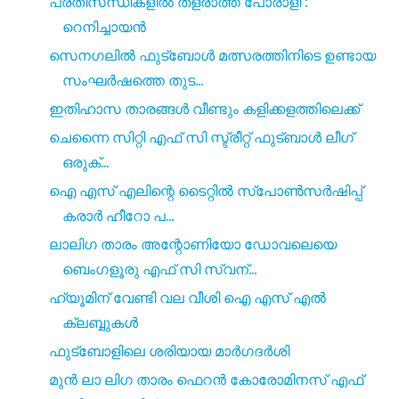
പ്രതിസന്ധികളിൽ തളരാത്ത പോരാളി :
റെനിച്ചായൻ
സെനഗലിൽ ഫുട്ബോൾ മത്സരത്തിനിടെ ഉണ്ടായ
സംഘർഷത്തെ തുട...
ഇതിഹാസ താരങ്ങൾ വീണ്ടും കളിക്കളത്തിലെക്ക്
ചെന്നൈ സിറ്റി എഫ് സി സ്ട്രീറ്റ് ഫുട്ബാൾ ലീഗ്
ഒരുക്...
ഐ എസ്‌ എലിന്റെ ടൈറ്റിൽ സ്പോൺസർഷിപ്പ്
കരാർ ഹീറോ പ...
ലാലിഗ താരം അന്റോണിയോ ഡോവലെയെ
ബെംഗളൂരു എഫ് സി സ്വന്...
ഹ്യൂമിന് വേണ്ടി വല വീശി ഐ എസ്‌ എൽ
ക്ലബ്ബുകൾ
ഫുട്‍ബോളിലെ ശരിയായ മാർഗദർശി
മുൻ ലാ ലിഗ താരം ഫെറൻ കോരോമിനസ് എഫ്