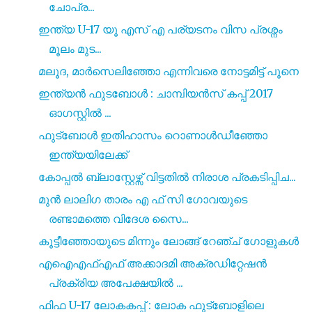
ചോപ്ര...
ഇന്ത്യ U-17 യൂ എസ്‌ എ പര്യടനം വിസ പ്രശ്നം
മൂലം മുട...
മലൂദ, മാർസെലിഞ്ഞോ എന്നിവരെ നോട്ടമിട്ട് പൂനെ
ഇന്ത്യൻ ഫുടബോൾ : ചാമ്പിയൻസ്‌ കപ്പ് 2017
ഓഗസ്റ്റിൽ ...
ഫുട്ബോൾ ഇതിഹാസം റൊണാൾഡീഞ്ഞോ
ഇന്ത്യയിലേക്ക്
കോപ്പൽ ബ്ലാസ്റ്റേഴ്സ് വിട്ടതിൽ നിരാശ പ്രകടിപ്പിച...
മുൻ ലാലിഗ താരം എ ഫ് സി ഗോവയുടെ
രണ്ടാമത്തെ വിദേശ സൈ...
കൂട്ടീഞ്ഞോയുടെ മിന്നും ലോങ്ങ് റേഞ്ച് ഗോളുകൾ
എഐഎഫ്എഫ് അക്കാദമി അക്രഡിറ്റേഷൻ
പ്രക്രിയ അപേക്ഷയിൽ ...
ഫിഫ U-17 ലോകകപ്പ് : ലോക ഫുട്ബോളിലെ