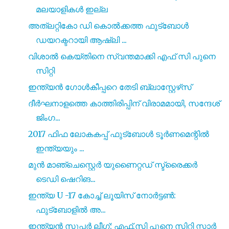
മലയാളികൾ ഇല്ല
അത്ലറ്റികോ ഡി കൊൽക്കത്ത ഫുട്ബോൾ
ഡയറക്ടറായി ആഷ്‌ലി ...
വിശാൽ കെയ്തിനെ സ്വന്തമാക്കി എഫ് സി പുനെ
സിറ്റി
ഇന്ത്യൻ ഗോൾകീപ്പറെ തേടി ബ്ലാസ്റ്റേഴ്‌സ്
ദീർഘനാളത്തെ കാത്തിരിപ്പിന് വിരാമമായി, സന്ദേശ്
ജിംഗ...
2017 ഫിഫ ലോകകപ്പ് ഫുട്ബോൾ ടൂർണമെന്റിൽ
ഇന്ത്യയും ...
മുൻ മാഞ്ചെസ്റ്റെർ യുണൈറ്റഡ് സ്ട്രൈക്കർ
ടെഡി ഷെറിങ...
ഇന്ത്യ U -17 കോച്ച് ലൂയിസ് നോർട്ടൺ:
ഫുട്ബോളിൽ അ...
ഇന്ത്യൻ സൂപ്പർ ലീഗ്: എഫ്.സി പൂനെ സിറ്റി സ്റ്റാർ