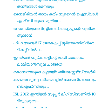
തന്ത്രങ്ങൾ മെനയും
നൈജീരിയൻ താരം കരീം നുറൈൻ ഐസ്വാൾ
എഫ് സി യുടെ പുതിയ ...
റെനേ മ്യുലെൻസ്റ്റീൻ ബ്ലാസ്റ്റേഴ്സിന്റെ പുതിയ
ആശാൻ
ഫിഫ അണ്ടർ 17 ലോകകപ്പ് ടൂർണമെൻറിൻറെ
ടിക്കറ്റ് വിൽപ...
ഇന്ത്യൻ ഫുട്ബോളിന്റെ ഭാവി വാഗ്ദാനം
ലാലിയാൻസുല ചാങ്തെ
കൊമ്പന്മാരുടെ കൂട്ടായ്മ ബ്ലാസ്റ്റേഴ്‌സ് ആർമി
കഴിഞ്ഞ മൂന്നു വർഷങ്ങളിൽ മോഹൻബഗാനും
ബി.എഫ്.സിയും ...
ISL 2017: ഇന്ത്യൻ സൂപ്പർ ലീഗ് സീസണിൽ 10
ടീമുകളുടെ ...