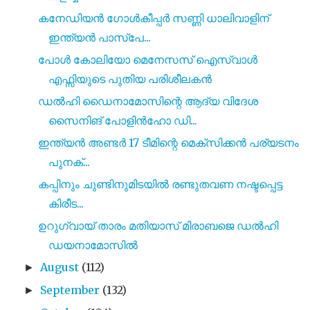
കനേഡിയൻ ഗോൾകീപ്പർ സണ്ണി ധാലിവാളിന്
ഇന്ത്യൻ പാസ്പേ...
പോൾ കോലിയോ മെനേസസ് ഐസ്വാൾ
എഫ്സിയുടെ പുതിയ പരിശീലകൻ
ഡൽഹി ഡൈനാമോസിന്റെ ആദ്യ വിദേശ
സൈനിങ്‌ പോളിൻഹോ ഡി...
ഇന്ത്യൻ അണ്ടർ 17 ടീമിന്റെ മെക്സിക്കൻ പര്യടനം
പുനക്...
കപ്പിനും ചുണ്ടിനുമിടയിൽ രണ്ടുതവണ നഷ്ടപ്പെട്ട
കിരീട...
ഉറുഗ്വായ് താരം മതിയാസ് മിരാബജെ ഡൽഹി
ഡയനാമോസിൽ
August
(112)
►
September
(132)
►