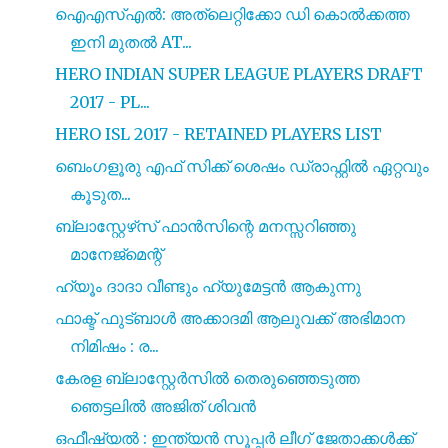
ഐഎസ്എൽ: അത്ലെറ്റിക്കോ ഡി കൊൽക്കത്ത
ഇനി മുതൽ AT...
HERO INDIAN SUPER LEAGUE PLAYERS DRAFT
2017 - PL...
HERO ISL 2017 - RETAINED PLAYERS LIST
ബെംഗളൂരു എഫ് സിക്ക് ശെഷം ഡ്രാഫ്റ്റിൽ ഏറ്റവും
കൂടുത...
ബ്ലാസ്റ്റേഴ്‌സ് ഫാൻസിന്റെ മനസ്സറിഞ്ഞു
മാനേജ്‌മെന്റ്
ഹ്യൂം ദാദാ വീണ്ടും ഹ്യുമേട്ടൻ ആകുന്നു
ഫാക്ട് ഫുട്ബാൾ അക്കാദമി ആലുവക്ക് അഭിമാന
നിമിഷം : ര...
കേരള ബ്ലാസ്റ്റേർസിൽ തെരുഞ്ഞെടുത്ത
ഞെട്ടലിൽ അജിത് ശിവൻ
ഒഫീഷ്യൽ : ഇന്ത്യൻ സൂപ്പർ ലീഗ് ജേതാക്കൾക്ക്