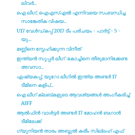
ലിവർ...
ഐ ലീഗ്, ഐഎസ്എൽ എന്നിവയെ സംബന്ധിച്ച
സാങ്കേതിക വിഷയ...
U17 വേൾഡ്കപ്പ് 2017 ടീം പരിചയം - പാർട്ട് - 5 -
യു....
മണ്ണിനെ സ്നേഹിക്കുന്ന വിനീത്
ഇന്ത്യൻ സൂപ്പർ ലീഗ് :കോച്ചിനെ തീരുമാനിക്കേണ്ട
അവസാ...
ഏഷ്യകപ്പ്, യൂറോ ലീഗിൽ ഇന്ത്യ അണ്ടർ 17
ടീമിനെ കളിപ്...
ഐ ലീഗ് ക്ലബ്കളുടെ ആവശ്യങ്ങൾ അംഗീകരിച്ച്
AIFF
ആൽഫിൻ വാൾട്ടർ അണ്ടർ 17 മോഹൻ ബഗാൻ
ടീമിലേക്ക്
ഗ്യുനിയൻ താരം അബ്ദുൽ കരീം സില്ലഹ് എഫ്