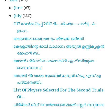
June
(67)
►
July
(140)
▼
U17 വേൾഡ്കപ്പ് 2017 ടീം പരിചയം - പാർട്ട് - 4 -
ഇംഗ...
കോണ്‍ഫെഡറേഷനും കീഴടക്കി ജർമനി
കേരളത്തിന്റെ ഭാവി വാഗ്ദാനം അതുൽ ഉണ്ണികൃഷ്ണൻ
മോഹൻ ബ...
ജോൺ ഗ്രീഗറി ചെന്നൈയിൻ എഫ് സിയുടെ
ഹെഡ് കോച്ച്
അണ്ടർ -16 താരം രോഹിത് ധനുവിന് യൂ എസ്‌ എ
പര്യടനത്തി...
List Of Players Selected For The Second Trials
Of ...
പ്രീമിയർ ലീഗ് വമ്പൻമാരായ മാഞ്ചസ്റ്റർ സിറ്റിയോ