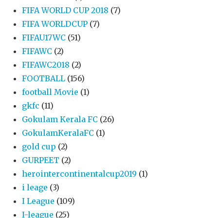
FIFA WORLD CUP 2018
(7)
FIFA WORLDCUP
(7)
FIFAU17WC
(51)
FIFAWC
(2)
FIFAWC2018
(2)
FOOTBALL
(156)
football Movie
(1)
gkfc
(11)
Gokulam Kerala FC
(26)
GokulamKeralaFC
(1)
gold cup
(2)
GURPEET
(2)
herointercontinentalcup2019
(1)
i leage
(3)
I League
(109)
I-league
(25)