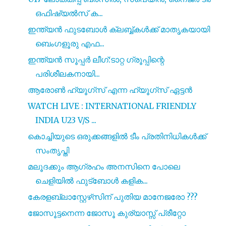
ഒഫിഷ്യൽസ് ക...
ഇന്ത്യൻ ഫുടബോൾ ക്ലബ്ബ്കൾക്ക് മാതൃകയായി
ബെംഗളൂരു എഫ...
ഇന്ത്യൻ സൂപ്പർ ലീഗ്:ടാറ്റ ഗ്രൂപ്പിന്റെ
പരിശീലകനായി...
ആരോൺ ഹ്യൂഗ്സ് എന്ന ഹ്യൂഗ്സ് ഏട്ടൻ
WATCH LIVE : INTERNATIONAL FRIENDLY
INDIA U23 V/S ...
കൊച്ചിയുടെ ഒരുക്കങ്ങളിൽ ടീം പ്രതിനിധികൾക്ക്
സംതൃപ്തി
മലൂദക്കും ആഗ്രഹം അനസിനെ പോലെ
ചെളിയിൽ ഫുട്‍ബോൾ കളിക...
കേരളബ്ലാസ്റ്റേഴ്‌സിന് പുതിയ മാനേജരോ ???
ജോസൂട്ടനെന്ന ജോസൂ കുര്യാസ്സ് പ്രീറ്റോ