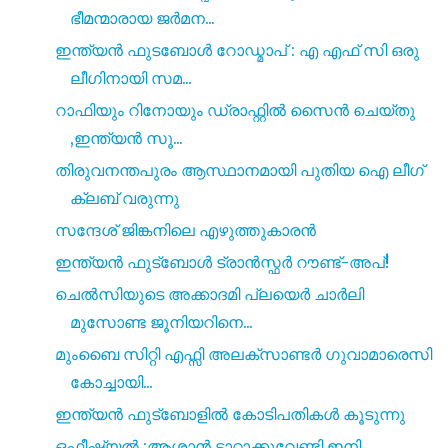
ഭീമന്മാരായ ജർമന...
ഇന്ത്യൻ ഫുടബോൾ റോഡ്മാപ് : എ എഫ് സി ഒരു
ലീഗിനായി സമ...
റാഫിയും റിനോയും ഡ്രാഫ്റ്റിൽ സൈൻ ചെയ്തു
,ഇന്ത്യൻ സൂ...
തിരുവനന്തപുരം ആസ്ഥാനമായി പുതിയ ഐ ലീഗ്
ക്ലബ് വരുന്നു
സന്ദേശ് ജിങ്കനിലെ എഴുത്തുകാരൻ
ഇന്ത്യൻ ഫുട്ബോൾ ട്രാൻസ്ഫർ റൗണ്ട്-അപ്!
ചെൽസിയുടെ അക്കാദമി പ്ലയെർ ചാർലി
മുസോണ്ട ജൂനിയറിനെ...
മുംബൈ സിറ്റി എഫ്സി അലക്സാണ്ടർ ഗുവാമാരെസി
കോച്ചായി...
ഇന്ത്യൻ ഫുട്‍ബോളിൽ കോടിപതികൾ കൂടുന്നു
ഒഫീഷ്യൽ :ആശാൻ ടാറ്റാക്കുവേണ്ടി ഇനി