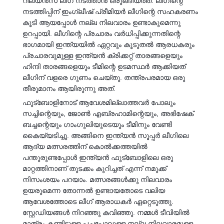
റിലയൻസ് ലീഗ് നടത്താൻ ഒരുങ്ങിയത്ത്. ലീഗിന്റെ
നടത്തിപ്പിന് ഇംഗ്ലീഷ് പ്രീമിയർ ലീഗിന്റെ സഹകരണം
കൂടി ആയപ്പോൾ നല്ല നിലവാരം ഉണ്ടാകുമെന്നു
ഉറപ്പായി. ലീഗിന്റെ പ്രചാരം വർധിപ്പിക്കുന്നതിന്റെ
ഭാഗമായി ഇന്ത്യയിൽ ഏറ്റവും കൂടുതൽ ആരധകരും
പ്രചാരവുമുള്ള ഇന്ത്യൻ ക്രിക്കറ്റ് താരങ്ങളെയും
ഹിന്ദി താരങ്ങളെയും ടീമിന്റെ ഉടമസ്ഥർ ആക്കിയത്
ലീഗിന് വളരെ ഗുണം ചെയ്തു. തന്ത്രപരമായ ഒരു
തീരുമാനം ആയിരുന്നു അത്.
ഫുട്‍ബോളിനോട് ആവേശമില്ലാത്തവർ പോലും
സച്ചിന്റെയും, ജോൺ എബ്രഹാമിന്റെയും, അഭിഷേക്
ബച്ചന്റെയും ഗാംഗുലിയുടെയും ടീമിനും വേണ്ടി
കൈയ്യടിച്ചു. അങ്ങിനെ ഇന്ത്യൻ സൂപ്പർ ലീഗിലെ
ആദ്യ മത്സരത്തിന് കൊൽക്കത്തയിൽ
പന്തുരുണ്ടപ്പോൾ ഇന്ത്യൻ ഫുട്‍ബോളിലെ ഒരു
മാറ്റത്തിനാണ് തുടക്കം കുറിച്ചത് എന്ന് നമുക്ക്
നിസംശയം പറയാം. മത്സരങ്ങൾക്കു നിലവാരം
ഉയരുമെന്ന തോന്നൽ ഉണ്ടായതോടെ വലിയ
ആവേശത്തോടെ ലീഗ് ആരാധകർ ഏറ്റെടുത്തു.
സ്റ്റേഡിയങ്ങൾ നിറഞ്ഞു കവിഞ്ഞു. നമ്മൾ ടീവിയിൽ
മാത്രം കണ്ടിട്ടുള്ള പച്ചപോലുള്ള നല്ല നിലവാരമുള്ള