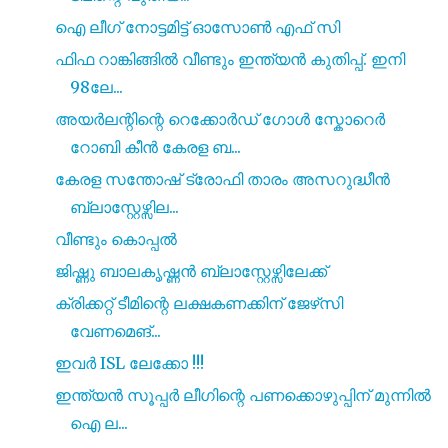
ഐ ലീഗ് നോട്ടമിട്ട് ഓസോൺ എഫ് സി
ഫിഫ റാങ്കിങ്ങിൽ വീണ്ടും ഇന്ത്യൻ കുതിപ്പ്. ഇനി
98ലേ...
അയർലന്റിന്റെ റെക്കോർഡ് ഗോൾ സ്കോറെർ
റോബി കീൻ കേരള ബ...
കേരള സന്തോഷ് ട്രോഫി താരം അസറുദ്ധീൻ
ബ്ലാസ്റ്റേഴ്സില...
വീണ്ടും കൊപ്പൽ
ജിഷ്ണു ബാലകൃഷ്ണൻ ബ്ലാസ്റ്റേഴ്സിലേക്ക്
ക്രിക്കറ്റ് ടീമിന്റെ ലക്ഷകണക്കിന് ജേഴ്‌സി
വേണമെങ്...
ഇവർ ISL ലേക്കോ !!!
ഇന്ത്യൻ സൂപ്പർ ലീഗിന്റെ പണക്കൊഴുപ്പിന് മുന്നിൽ
ഐ ല...