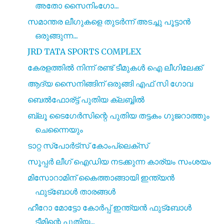
അതോ സൈനിംഗോ...
സമാന്തര ലീഗുകളെ തുടർന്ന് അടച്ചു പൂട്ടാൻ
ഒരുങ്ങുന്ന...
JRD TATA SPORTS COMPLEX
കേരളത്തിൽ നിന്ന് രണ്ട് ടീമുകൾ ഐ ലീഗിലേക്ക്
ആദ്യ സൈനിങ്ങിന് ഒരുങ്ങി എഫ് സി ഗോവ
ബെൽഫോര്ട്ട് പുതിയ ക്ലബ്ബിൽ
ബ്ലൂ ടൈഗേർസിന്റെ പുതിയ തട്ടകം ഗുജറാത്തും
ചെന്നൈയും
ടാറ്റ സ്പോർട്സ് കോംപ്ലെക്സ്
സൂപ്പർ ലീഗ് ഐഡിയ നടക്കുന്ന കാര്യം സംശയം
മിസോറാമിന് കൈത്താങ്ങായി ഇന്ത്യൻ
ഫുട്‍ബോൾ താരങ്ങൾ
ഹീറോ മോട്ടോ കോർപ്പ് ഇന്ത്യൻ ഫുട്ബോൾ
ടീമിന്റെ പുതിയ...