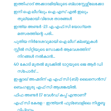
ഇത്തിഹാദ് അക്കാദമിയിലൂടെ ബ്ലാസ്റ്റേഴ്സിലേക്കോ
ഇനി ഐ ലീഗിലും ഐ എസ്‌ എൽ ഇലും
തുല്യമായി വിദേശ താരങ്ങൾ
ഇന്ത്യ അണ്ടർ -23 എ.എഫ്.സി യോഗ്യത
മത്സരത്തിന്റെ പരി...
പുതിയ നിർദേശവുമായി ഐ ലീഗ് ക്ലബ്ബുകൾ
സ്റ്റീൽ സിറ്റിയുടെ സോക്കർ ആവേശത്തിന്
നിറങ്ങൾ നൽകാൻ...
40 കോടി മുതൽ മുടക്കിൽ ടാറ്റയുടെ ജെ ആർ ഡി
സ്‌പോർട് ...
ഇഷ്ഫാഖ് അഹ്മദിന് എ എഫ് സി (ബി) ലൈസെൻസ്
ബെംഗളൂരു എഫ് സി ആശങ്കയിൽ.
ഫിഫ അണ്ടർ 17 വേൾഡ് കപ്പ് എന്താണ്?
എഫ് സി കേരള - ഇന്ത്യൻ ഫുട്ബോളിലെ നിശ്ശബ്ദ
വിപ്ലവം