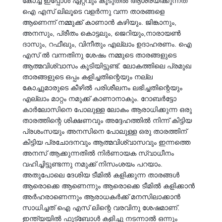
കോച്ച് ഇപ്പോൾ ഏറ്റവും കൂടുതൽ ആശ്രയിക്കുന്നത്
ഐ എസ് ലിലൂടെ വളർന്നു വന്ന താരങ്ങളെ
ആണെന്ന് നമ്മുക്ക് കാണാൻ കഴിയും. ജിങ്കാനും,
അനസും, പ്രീതം കൊട്ടലും, ജെറിയും,നാരായൺ
ദാസും, റഫീഖും, വിനീതും എല്ലാം ഉദാഹരണം. ഐ
എസ് ൽ വന്നതിനു ശേഷം നമ്മുടെ താരങ്ങളുടെ
ആത്മവിശ്വാസം കൂടിയിട്ടുണ്ട്. ലോകത്തിലെ പ്രമുഖ
താരങ്ങളുടെ ഒപ്പം കളിച്ചതിന്റെയും നല്ല
കോച്ചുമാരുടെ കീഴിൽ പരിശീലനം ലഭിച്ചതിന്റെയും
എല്ലാം മാറ്റം നമുക്ക് കാണാനാകും. റോബർട്ടോ
കാർലോസിനെ പോലുള്ള ലോകം ആരാധിക്കുന്ന ഒരു
താരത്തിന്റെ ശിക്ഷണവും അദ്ദേഹത്തിൽ നിന്ന് കിട്ടിയ
പ്രശംസയും അനസിനെ പോലുള്ള ഒരു താരത്തിന്
കിട്ടിയ പ്രചോദനവും ആത്മവിശ്വാസവും ഇന്നത്തെ
അനസ് ആക്കുന്നതിൽ നിർണായക സ്വാധീനം
വഹിച്ചിട്ടുണ്ടന്നു നമുക്ക് നിസംശയം പറയാം.
അതുപോലെ ദേശിയ ടീമിൽ കളിക്കുന്ന താരങ്ങൾ
ആരൊക്കെ ആണെന്നും ആരൊക്കെ ടീമിൽ കളിക്കാൻ
അർഹരാണെന്നും ആരാധകർക്ക് മനസിലാക്കാൻ
സാധിച്ചത് ഐ എസ് ലിന്റെ വരവിനു ശേഷമാണ്.
ഇന്ത്യയിൽ ഫുട്‍ബോൾ കളിച്ചു നടന്നാൽ ഒന്നും