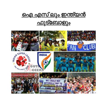
ഐ എസ് ലും ഇന്ത്യൻ
ഫുട്‍ബോളും