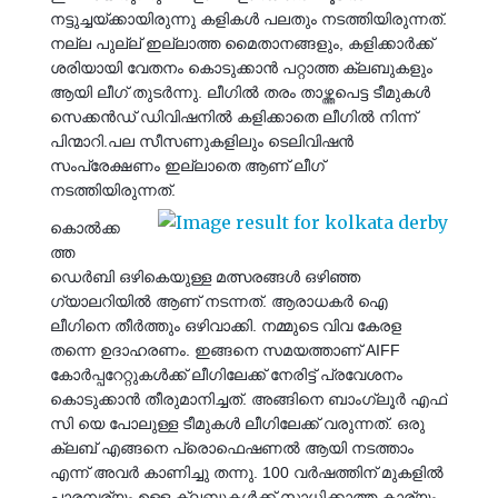
നട്ടുച്ചയ്ക്കായിരുന്നു കളികൾ പലതും നടത്തിയിരുന്നത്.
നല്ല പുല്ല് ഇല്ലാത്ത മൈതാനങ്ങളും, കളിക്കാർക്ക്
ശരിയായി വേതനം കൊടുക്കാൻ പറ്റാത്ത ക്ലബുകളും
ആയി ലീഗ് തുടർന്നു. ലീഗിൽ തരം താഴ്ത്തപെട്ട ടീമുകൾ
സെക്കൻഡ് ഡിവിഷനിൽ കളിക്കാതെ ലീഗിൽ നിന്ന്
പിന്മാറി.പല സീസണുകളിലും ടെലിവിഷൻ
സംപ്രേക്ഷണം ഇല്ലാതെ ആണ് ലീഗ്
നടത്തിയിരുന്നത്.
കൊൽക്ക
ത്ത
ഡെർബി ഒഴികെയുള്ള മത്സരങ്ങൾ ഒഴിഞ്ഞ
ഗ്യാലറിയിൽ ആണ് നടന്നത്. ആരാധകർ ഐ
ലീഗിനെ തീർത്തും ഒഴിവാക്കി. നമ്മുടെ വിവ കേരള
തന്നെ ഉദാഹരണം. ഇങ്ങനെ സമയത്താണ് AIFF
കോർപ്പറേറ്റുകൾക്ക് ലീഗിലേക്ക് നേരിട്ട് പ്രവേശനം
കൊടുക്കാൻ തീരുമാനിച്ചത്. അങ്ങിനെ ബാംഗ്ലൂർ എഫ്
സി യെ പോലുള്ള ടീമുകൾ ലീഗിലേക്ക് വരുന്നത്. ഒരു
ക്ലബ് എങ്ങനെ പ്രൊഫെഷണൽ ആയി നടത്താം
എന്ന് അവർ കാണിച്ചു തന്നു. 100 വർഷത്തിന് മുകളിൽ
പാരമ്പര്യം ഉള്ള ക്ലബുകൾക്ക് സാധിക്കാത്ത കാര്യം