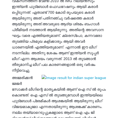
വികസനത്തിന് വേണ്ടി 2010 ൽ IMG റിലയൻസും
ഇന്ത്യൻ ഫുട്‍ബോൾ ഫെഡറേഷനും ആയി കരാർ
ഒപ്പിടുന്നത്. ഏതാണ്ട് 700 കോടി രൂപയുടെ കരാർ
ആയിരുന്നു അത് പതിനഞ്ചു വർഷത്തെ കരാർ
ആയിരുന്നു അത്.അവരുടെ ആദ്യ ശ്രമം ബംഗാൾ
പ്രീമിയർ നടത്താൻ ആയിരുന്നു. അതിന്റെ അവസാന
ഘട്ടം വരെ എത്തിയതുമാണ്. ക്രെസ്പോ, കന്നവരോ
തുടങ്ങിയ പ്രമുഖ കളിക്കാരും ആയി അവർ
ധാരണയിൽ എത്തിയതുമാണ്. എന്നാൽ ഈ ലീഗ്
നടന്നില്ല. അതിനു ശേഷം ആണ് ഇന്ത്യൻ സൂപ്പർ
ലീഗ് എന്ന ആശയം വരുന്നത്. 2013 ൽ തുടങ്ങാൻ
തീരുമാനിച്ച ലീഗ് പല കാരണങ്ങളാൽ ഒരു വർഷം
നീട്ടിവെച്ചു.
അമേരിക്കൻ
മേജർ
സോക്കർ ലീഗിന്റെ മാതൃകയിൽ ആണ് ഐ സ് ൽ രൂപം
കൊണ്ടത്. ഐ എസ് ൽ തുടങ്ങുമ്പോൾ ഇന്ത്യയിലെ
ഫുട്‍ബോൾ പ്രേമികൾ ആശങ്കയിൽ ആയിരുന്നു ലീഗ്
വിജയമാകുമോ എന്നതായിരുന്നു ആശങ്കക്ക് കാരണം.
നല്ല തയ്യാറെടുപ്പുകളോടെ ആണ് ഐ എം ജി