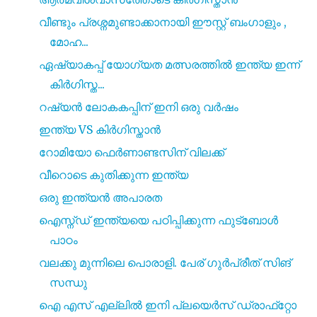
വീണ്ടും പ്രശ്നമുണ്ടാക്കാനായി ഈസ്റ്റ് ബംഗാളും ,
മോഹ...
ഏഷ്യാകപ്പ് യോഗ്യത മത്സരത്തിൽ ഇന്ത്യ ഇന്ന്
കിർഗിസ്ത...
റഷ്യൻ ലോകകപ്പിന് ഇനി ഒരു വർഷം
ഇന്ത്യ VS കിർഗിസ്താൻ
റോമിയോ ഫെർണാണ്ടസിന് വിലക്ക്
വീറൊടെ കുതിക്കുന്ന ഇന്ത്യ
ഒരു ഇന്ത്യൻ അപാരത
ഐസ്ന്‍ഡ് ഇന്ത്യയെ പഠിപ്പിക്കുന്ന ഫുട്ബോള്‍
പാഠം
വലക്കു മുന്നിലെ പൊരാളി. പേര് ഗുർപ്രീത് സിങ്
സന്ധു
ഐ എസ്‌ എല്ലിൽ ഇനി പ്ലയെർസ് ഡ്രാഫ്‌റ്റോ