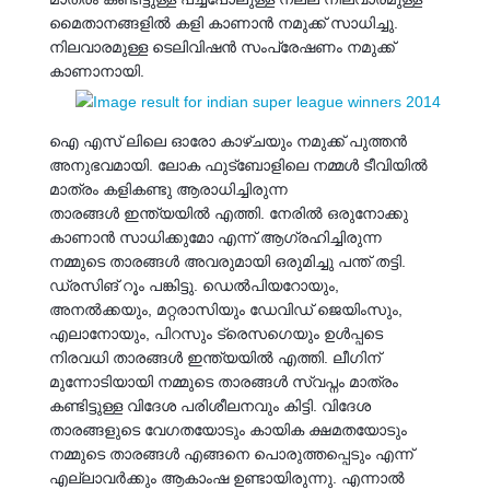
മൈതാനങ്ങളിൽ കളി കാണാൻ നമുക്ക് സാധിച്ചു.
നിലവാരമുള്ള ടെലിവിഷൻ സംപ്രേഷണം നമുക്ക്
കാണാനായി.
ഐ എസ് ലിലെ ഓരോ കാഴ്ചയും നമുക്ക് പുത്തൻ
അനുഭവമായി. ലോക ഫുട്‍ബോളിലെ നമ്മൾ ടീവിയിൽ
മാത്രം കളികണ്ടു ആരാധിച്ചിരുന്ന
താരങ്ങൾ ഇന്ത്യയിൽ എത്തി. നേരിൽ ഒരുനോക്കു
കാണാൻ സാധിക്കുമോ എന്ന് ആഗ്രഹിച്ചിരുന്ന
നമ്മുടെ താരങ്ങൾ അവരുമായി ഒരുമിച്ചു പന്ത് തട്ടി.
ഡ്രസിങ് റൂം പങ്കിട്ടു. ഡെൽപിയറോയും,
അനൽക്കയും, മറ്റരാസിയും ഡേവിഡ് ജെയിംസും,
എലാനോയും, പിറസും ട്രെസഗെയും ഉൾപ്പടെ
നിരവധി താരങ്ങൾ ഇന്ത്യയിൽ എത്തി. ലീഗിന്
മുന്നോടിയായി നമ്മുടെ താരങ്ങൾ സ്വപ്നം മാത്രം
കണ്ടിട്ടുള്ള വിദേശ പരിശീലനവും കിട്ടി. വിദേശ
താരങ്ങളുടെ വേഗതയോടും കായിക ക്ഷമതയോടും
നമ്മുടെ താരങ്ങൾ എങ്ങനെ പൊരുത്തപ്പെടും എന്ന്
എല്ലാവർക്കും ആകാംഷ ഉണ്ടായിരുന്നു. എന്നാൽ