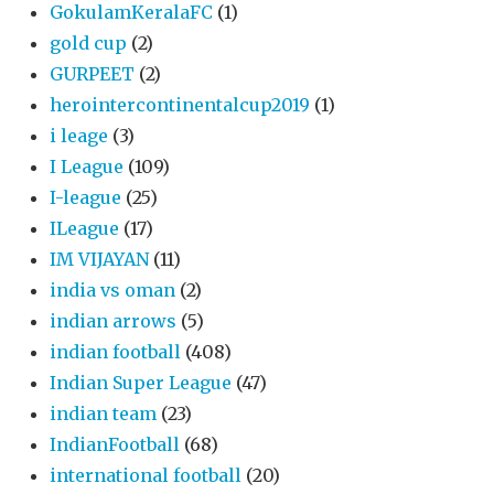
GokulamKeralaFC
(1)
gold cup
(2)
GURPEET
(2)
herointercontinentalcup2019
(1)
i leage
(3)
I League
(109)
I-league
(25)
ILeague
(17)
IM VIJAYAN
(11)
india vs oman
(2)
indian arrows
(5)
indian football
(408)
Indian Super League
(47)
indian team
(23)
IndianFootball
(68)
international football
(20)