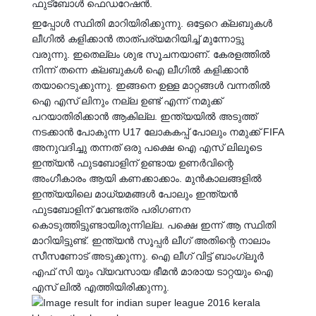
ഫുട്‍ബോൾ ഫെഡറേഷൻ.
ഇപ്പോൾ സ്ഥിതി മാറിയിരിക്കുന്നു. ഒട്ടേറെ ക്ലബുകൾ
ലീഗിൽ കളിക്കാൻ താത്പര്യമറിയിച്ച് മുന്നോട്ടു
വരുന്നു. ഇതെല്ലം ശുഭ സൂചനയാണ്. കേരളത്തിൽ
നിന്ന് തന്നെ ക്ലബുകൾ ഐ ലീഗിൽ കളിക്കാൻ
തയാറെടുക്കുന്നു. ഇങ്ങനെ ഉള്ള മാറ്റങ്ങൾ വന്നതിൽ
ഐ എസ് ലിനും നല്ല ഉണ്ട് എന്ന് നമുക്ക്
പറയാതിരിക്കാൻ ആകില്ല. ഇന്ത്യയിൽ അടുത്ത്
നടക്കാൻ പോകുന്ന U17 ലോകകപ്പ് പോലും നമുക്ക് FIFA
അനുവദിച്ചു തന്നത് ഒരു പക്ഷെ ഐ എസ് ലിലൂടെ
ഇന്ത്യൻ ഫുടബോളിന്‌ ഉണ്ടായ ഉണർവിന്റെ
അംഗീകാരം ആയി കണക്കാക്കാം. മുൻകാലങ്ങളിൽ
ഇന്ത്യയിലെ മാധ്യമങ്ങൾ പോലും ഇന്ത്യൻ
ഫുടബോളിന്‌ വേണ്ടത്ര പരിഗണന
കൊടുത്തിട്ടുണ്ടായിരുന്നില്ല. പക്ഷെ ഇന്ന് ആ സ്ഥിതി
മാറിയിട്ടുണ്ട്. ഇന്ത്യൻ സൂപ്പർ ലീഗ് അതിന്റെ നാലാം
സീസണോട് അടുക്കുന്നു. ഐ ലീഗ് വിട്ട് ബാംഗ്ലൂർ
എഫ് സി യും വ്യവസായ ഭീമൻ മാരായ ടാറ്റയും ഐ
എസ് ലിൽ എത്തിയിരിക്കുന്നു.