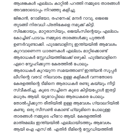
ആശങ്കകൾ എല്ലാം കാറ്റിൽ പറത്തി നമ്മുടെ താരങ്ങൾ
അവരോടൊപ്പം നിറഞ്ഞു കളിച്ചു.
ജിങ്കാൻ, റോമിയോ, രഹനേഷ്, മന്ദർ റാവു, ജെജെ
തുടങ്ങി നിരവധി പ്രതിഭകളെ നമുക്ക് കിട്ടി.
സിക്കോയും, മാറ്റരാസിയും, ജെയിംസിന്റെയും എല്ലാം
കോച്ചിങ് പാടവം നമ്മുടെ താരങ്ങൾക്കു പുത്തൻ
ഉണർവുണ്ടാക്കി. ഫുടബോളിനു ഇന്ത്യയിൽ ആവേശം
കുറവാണെന്ന ധാരണകൾ എല്ലാം മാറ്റിക്കൊണ്ട്
ആരാധകർ സ്റ്റേഡിയത്തിലേക്ക് ഒഴുകി. ഫുട്‍ബോളിനെ
ഏറെ സ്നേഹിക്കുന്ന കേരത്തിൽ പോലും
ആരാധകർ കുറയുന്ന സമയത്താണ് ഇന്ത്യൻ സൂപ്പർ
ലീഗിന്റെ വരവ്. നിലവാരം ഉള്ള കളികൾ വന്നതോടെ
കേരളത്തിന്റെ ടീമിനെ ആരാധകർ രണ്ടു കയ്യും നീട്ടി
സ്വീകരിച്ചു. കൂടെ സച്ചിനെ കൂടെ കിട്ടിയപ്പോൾ ഇരട്ടി
മധുരം ആയി. യൂറോപ്പിലെ ആരധകരെ പോലും
തോൽപ്പിക്കുന്ന രീതിയിൽ ഉള്ള ആവേശം ഗ്യാലറിയിൽ
കണ്ടു. ഒരു സീസൺ കൊണ്ട് ഹ്യുമിനെ പോലുള്ള
താരങ്ങൾ നമ്മുടെ ഹീറോ ആയി. കേരളത്തിൽ
മാത്രമല്ല ഇന്ത്യയിൽ എല്ലായിടത്തും ആവേശം
ആയി ഐ എസ് ൽ. എതിർ ടീമിന്റെ സ്റ്റേഡിയത്തിൽ