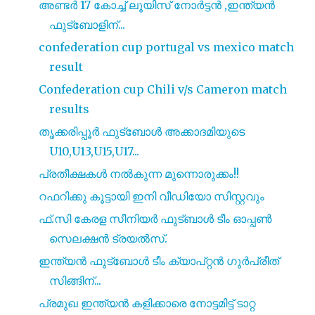
അണ്ടർ 17 കോച്ച് ലൂയിസ് നോർട്ടൻ ,ഇന്ത്യൻ
ഫുട്ബോളിന്...
confederation cup portugal vs mexico match
result
Confederation cup Chili v/s Cameron match
results
തൃക്കരിപ്പൂർ ഫുട്‌ബോൾ അക്കാദമിയുടെ
U10,U13,U15,U17...
പ്രതീക്ഷകൾ നൽകുന്ന മുന്നൊരുക്കം!!
റഫറിക്കു കൂട്ടായി ഇനി വീഡിയോ സിസ്റ്റവും
ഫ്.സി കേരള സീനിയർ ഫുട്ബാൾ ടീം ഓപ്പൺ
സെലക്ഷൻ ട്രയൽസ്.
ഇന്ത്യൻ ഫുട്‍ബോൾ ടീം ക്യാപ്റ്റൻ ഗുർപ്രീത്
സിങ്ങിന്...
പ്രമുഖ ഇന്ത്യൻ കളിക്കാരെ നോട്ടമിട്ട് ടാറ്റ