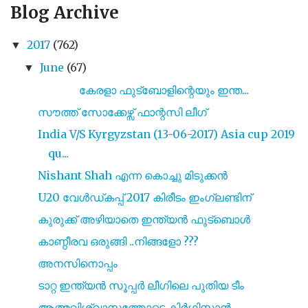
Blog Archive
2017
(762)
▼
June
(67)
▼
കേരളാ ഫുട്ബോളിന്റെയും ഇന്ത...
സൗത്ത് സോക്കേഴ്സ് ഫാന്റസി ലീഗ്
India V/S Kyrgyzstan (13-06-2017) Asia cup 2019
qu...
Nishant Shah എന്ന കൊച്ചു മിടുക്കൻ
U20 വേൾഡ്കപ്പ് 2017 കിരീടം ഇംഗ്ലണ്ടിന്
കുരുക്ക്‌ അഴിയാതെ ഇന്ത്യൻ ഫുട്ബൊൾ
കാണ്ഠീരവ ഒരുങ്ങി ..നിങ്ങളോ ???
അനസിനൊപ്പം
ടാറ്റ ഇന്ത്യൻ സൂപ്പർ ലീഗിലെ പുതിയ ടീം
ആത്മവിശ്വാസത്തോടെ കിർഗിസ്താൻ