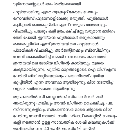
ടൂർണമെന്റുകൾ അപ്രത്യക്ഷമായി.
ഫുട്‍ബോളിനു ഏറെ വളക്കൂറ് കേരളം പോലും
സെവൻസ് ഫുടബോളിലേക്കു ഒതുങ്ങി. ഫുട്‍ബോൾ
കളിച്ചാൽ രക്ഷപ്പെടില്ല എന്ന് നമ്മുടെ താരങ്ങളും
വിചാരിച്ചു. പലരും കളി ഉപേക്ഷിച്ച് മറ്റു വരുമാന മാർഗം
തേടി പോയി. ഇന്ത്യൻ ഫുട്‍ബോൾ ഒരുകാലത്തും
രക്ഷപ്പെടില്ല എന്ന് ഇന്ത്യയിലെ ഫുട്‍ബോൾ
പ്രേമികൾ വിചാരിച്ചു. അർജന്റീനക്കും ബ്രസീലിനും
വേണ്ടി കൈയ്യടിച്ച് നമ്മൾ സന്തോഷം കണ്ടെത്തി.
ഇന്ത്യയിലെ ദേശിയ ലീഗിന്റെ കാര്യവും വളരെ
കഷ്ട്ടമായിരുന്നു. പുതിയ മാറ്റങ്ങളോടെ ഐ ലീഗ് എന്ന
പേരിൽ ലീഗ് മാറ്റിയെങ്കിലും പഴയ വീഞ്ഞ് പുതിയ
കുപ്പിയിൽ എന്ന അവസ്ഥ ആയിരുന്നു. ലീഗ് നടത്തിപ്പ്
വളരെ പരിതാപകരം ആയിരുന്നു.
തുടക്കത്തിൽ സീ നെറ്റവർക്ക് സ്പോൺസർ മാർ
ആയിരുന്നു എങ്കിലും അവർ ലീഗിനെ ഉപേക്ഷിച്ചു. പല
സീസണുകളിലും സ്പോൺസർ മാരെ കിട്ടാതെ ലീഗ്
പേരിനു വേണ്ടി നടത്തി. നല്ല ഫ്ലഡ് ലൈറ്റിൽ പോലും
കളി നടത്താൻ ഉള്ള സാമ്പത്തിക ശേഷി ക്ലബുകൾക്ക്
ഇല്ലായിരുന്നു. 40 ഉം 45 ഉം ഡിഗ്രി ചൂടിൽ