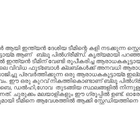
ൾ
ആയി
ഇന്ത്യൻ
ദേശിയ
ടീമിന്റെ
കളി
നടക്കുന്ന
സ്റ്
്ടായ്മ
ആണ്
ബ്ലൂ
പിൽഗ്രീമ്സ്
.
കൃത്യമായി
പറഞ്
ിൽ
ഇന്ത്യൻ
ടീമിന്
വേണ്ടി
രൂപീകരിച്ച
ആരാധകകൂട്ടാ
ിലെ
വിവിധ
ഫുട്‍ബോൾ
ക്ലബ്കൾക്ക്
അനവധി
ആരാധ
ജിച്ചു
പ്രവർത്തിക്കുന്ന
ഒരു
ആരാധകകൂട്ടായ്മ
ഇല്ല
വം
.
ഈ
ഒരു
കുറവ്
നികത്തികൊണ്ടാണ്
ബ്ലൂ
പിൽഗ്രീ
ംബൈ
,
ഡൽഹി
,
ഗോവ
തുടങ്ങിയ
സ്ഥലങ്ങളിൽ
നിന്നുള
്നത്
.
ചുരുക്കം
മലയാളികളും
ഈ
ഗ്രൂപ്പിൽ
ഉണ്ട്
.
ഓര
ടുമായി
ടീമിനെ
ആവേശത്തിൽ
ആക്കി
സ്റ്റേഡിയത്തിനെ