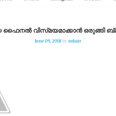
യ ഫൈനൽ വിസ്‌മയമാക്കാൻ ഒരുങ്ങി ബ്ല
June 09, 2018
by
zubair