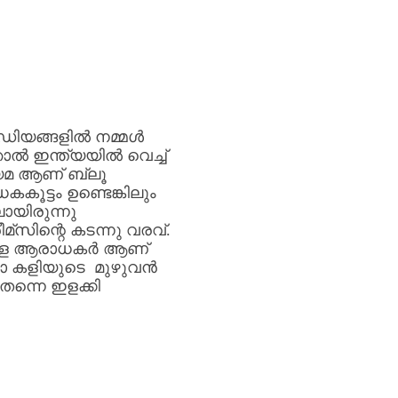
റെഡിയങ്ങളിൽ
നമ്മൾ
ഞാൽ
ഇന്ത്യയിൽ
വെച്ച്
യമ
ആണ്
ബ്ലൂ
കകൂട്ടം
ഉണ്ടെങ്കിലും
ായിരുന്നു
മ്സിന്റെ
കടന്നു
വരവ്
.
്ള
ആരാധകർ
ആണ്
ോ
കളിയുടെ
മുഴുവൻ
തന്നെ
ഇളക്കി