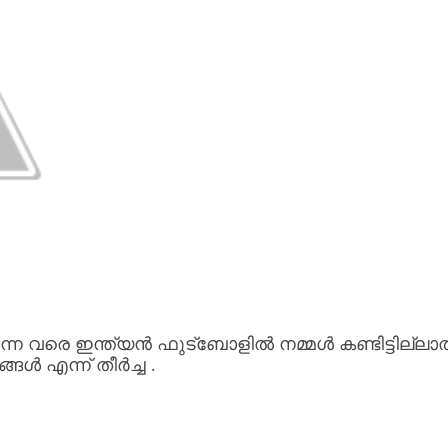
്നേ
വരെ
ഇന്ത്യൻ
ഫുട്ബോളിൽ
നമ്മൾ
കണ്ടിട്ടില്ലാ
കങ്ങൾ
എന്ന്
തീർച്ച
.