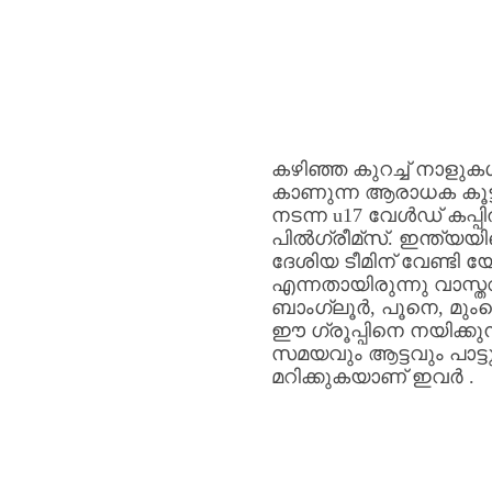
കഴിഞ്ഞ
കുറച്ച്‌
നാളുക
കാണുന്ന
ആരാധക
കൂട
നടന്ന
u17
വേൾഡ്
കപ്പ
പിൽഗ്രീമ്സ്
.
ഇന്ത്യയ
ദേശിയ
ടീമിന്
വേണ്ടി
യോ
എന്നതായിരുന്നു
വാസ്ത
ബാംഗ്ലൂർ
,
പൂനെ
,
മു
ഈ
ഗ്രൂപ്പിനെ
നയിക്കുന
സമയവും
ആട്ടവും
പാട്
മറിക്കുകയാണ്
ഇവർ
.