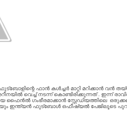
ഫുട്ബോളിന്റെ
ഫാൻ
കൾച്ചർ
മാറ്റി
മറിക്കാൻ
വൻ
തയ്
റീനയിൽ
വെച്ച്
നടന്ന്
കൊണ്ടിരിക്കുന്നത്
.
ഇന്ന്
രാവ
ിയ
ഫൈൻൽ
ഗംഭീരമാക്കാൻ
സ്റ്റേഡിയത്തിലെ
ഒരുക്ക
യും
ഇന്ത്യൻ
ഫുട്ബോൾ
ഒഫീഷ്യൽ
പേജിലൂടെ
പുറ