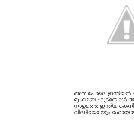
അത്
പോലെ
ഇന്ത്യൻ
മുംബൈ
ഫുട്ബോൾ
അ
നാളത്തെ
ഇന്ത്യ
കെന
വീഡിയോ
യും
ഫോട്ടോ