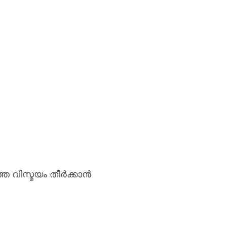
ത്ത
വിസ്മയം
തീർക്കാൻ