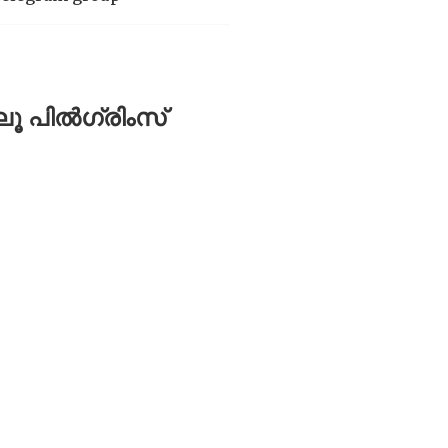
ൂ പിൽഗ്രിംസ്