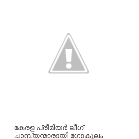
കേരള
പ്രീമിയർ
ലീഗ്
ചാമ്പ്യന്മാരായി
ഗോകുലം