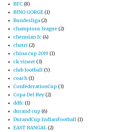
BFC
(8)
BINO GORGE
(1)
Bundesliga
(2)
champions league
(2)
chennian fc
(4)
chetri
(2)
china cup 2019
(1)
ck vineet
(3)
club football
(5)
coach
(1)
ConfederationCup
(3)
Copa Del Rey
(2)
ddfc
(1)
durand cup
(6)
DurandCup IndianFootball
(1)
EAST BANGAL
(2)