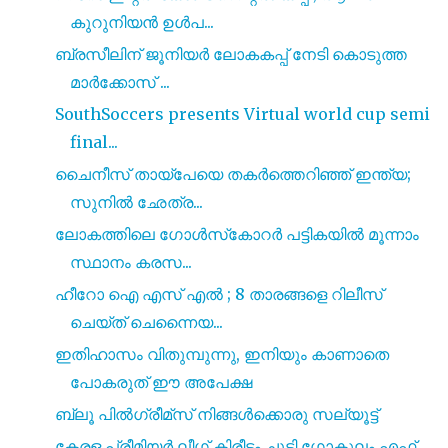
കുറുനിയൻ ഉൾപ...
ബ്രസീലിന് ജൂനിയർ ലോകകപ്പ് നേടി കൊടുത്ത
മാർക്കോസ് ...
SouthSoccers presents Virtual world cup semi
final...
ചൈനീസ് തായ്‌പേയെ തകർത്തെറിഞ്ഞ് ഇന്ത്യ;
സുനിൽ ഛേത്ര...
ലോകത്തിലെ ഗോൾസ്‌കോറർ പട്ടികയിൽ മൂന്നാം
സ്ഥാനം കരസ...
ഹീറോ ഐ എസ്‌ എൽ ; 8 താരങ്ങളെ റിലീസ്
ചെയ്‌ത് ചെന്നൈയ...
ഇതിഹാസം വിതുമ്പുന്നു, ഇനിയും കാണാതെ
പോകരുത് ഈ അപേക്ഷ
ബ്ലൂ പിൽഗ്രീമ്സ് നിങ്ങൾക്കൊരു സല്യൂട്ട്
കേരള പ്രീമിയർ ലീഗ് കിരീടം ചൂടി ഗോകുലം എഫ്