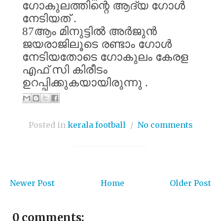
ഗോകുലത്തിന്റെ
ആദ്യ
ഗോൾ
നേടിയത്
.
87
ആം
മിനുട്ടിൽ
അർജുൻ
ജയരാജിലൂടെ
രണ്ടാം
ഗോൾ
നേടിയതോടെ
ഗോകുലം കേരള
എഫ് സി
കിരീടം
ഉറപ്പിക്കുകയായിരുന്നു
.
Posted in
kerala football
/
No comments
Newer Post
Home
Older Post
0 comments: