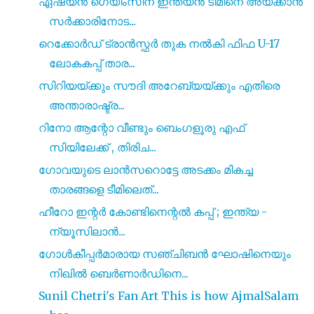
ഏഷ്യൻ ഗെയിംസിന് ഇന്ത്യൻ ടീമിനെ അയക്കാൻ
സർക്കാരിനോട...
റെക്കോർഡ് ട്രാൻസ്ഫർ തുക നൽകി ഫിഫ U-17
ലോകകപ്പ് താര...
സിറിയയ്ക്കും സൗദി അറേബ്യയ്ക്കും എതിരെ
അന്താരാഷ്ട്ര...
റിനോ ആന്റോ വീണ്ടും ബെംഗളൂരു എഫ്
സിയിലേക്ക് , തിരിച...
ഗോവയുടെ ലാൻസറൊട്ടേ അടക്കം മികച്ച
താരങ്ങളെ ടീമിലെത്...
ഹീറോ ഇന്റർ കോണ്ടിനെന്റൽ കപ്പ് ; ഇന്ത്യ -
ന്യൂസിലാൻ...
ഗോൾകീപ്പർമാരായ സഞ്ചിബൻ ഘോഷിനെയും
നിഖിൽ ബെർണാർഡിനെ...
Sunil Chetri's Fan Art This is how AjmalSalam