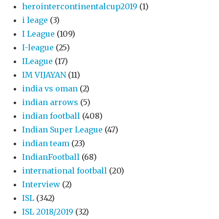
herointercontinentalcup2019
(1)
i leage
(3)
I League
(109)
I-league
(25)
ILeague
(17)
IM VIJAYAN
(11)
india vs oman
(2)
indian arrows
(5)
indian football
(408)
Indian Super League
(47)
indian team
(23)
IndianFootball
(68)
international football
(20)
Interview
(2)
ISL
(342)
ISL 2018/2019
(32)