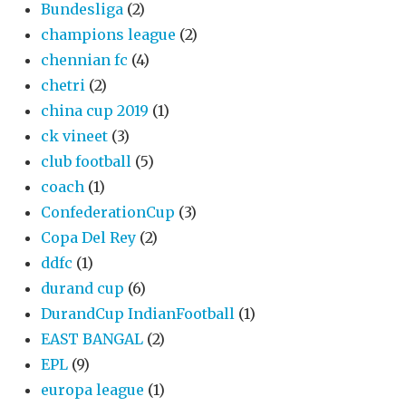
Bundesliga
(2)
champions league
(2)
chennian fc
(4)
chetri
(2)
china cup 2019
(1)
ck vineet
(3)
club football
(5)
coach
(1)
ConfederationCup
(3)
Copa Del Rey
(2)
ddfc
(1)
durand cup
(6)
DurandCup IndianFootball
(1)
EAST BANGAL
(2)
EPL
(9)
europa league
(1)