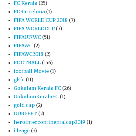
FC Kerala
(25)
FCBarcelona
(1)
FIFA WORLD CUP 2018
(7)
FIFA WORLDCUP
(7)
FIFAU17WC
(51)
FIFAWC
(2)
FIFAWC2018
(2)
FOOTBALL
(156)
football Movie
(1)
gkfc
(11)
Gokulam Kerala FC
(26)
GokulamKeralaFC
(1)
gold cup
(2)
GURPEET
(2)
herointercontinentalcup2019
(1)
i leage
(3)