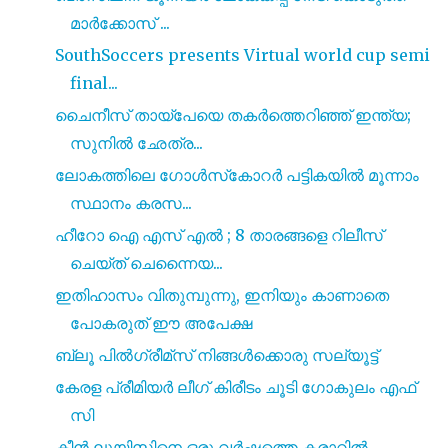
മാർക്കോസ് ...
SouthSoccers presents Virtual world cup semi
final...
ചൈനീസ് തായ്‌പേയെ തകർത്തെറിഞ്ഞ് ഇന്ത്യ;
സുനിൽ ഛേത്ര...
ലോകത്തിലെ ഗോൾസ്‌കോറർ പട്ടികയിൽ മൂന്നാം
സ്ഥാനം കരസ...
ഹീറോ ഐ എസ്‌ എൽ ; 8 താരങ്ങളെ റിലീസ്
ചെയ്‌ത് ചെന്നൈയ...
ഇതിഹാസം വിതുമ്പുന്നു, ഇനിയും കാണാതെ
പോകരുത് ഈ അപേക്ഷ
ബ്ലൂ പിൽഗ്രീമ്സ് നിങ്ങൾക്കൊരു സല്യൂട്ട്
കേരള പ്രീമിയർ ലീഗ് കിരീടം ചൂടി ഗോകുലം എഫ്
സി
കീൻ ലൂയിസിനെ ഒരു വർഷത്തെ കരാറിൽ