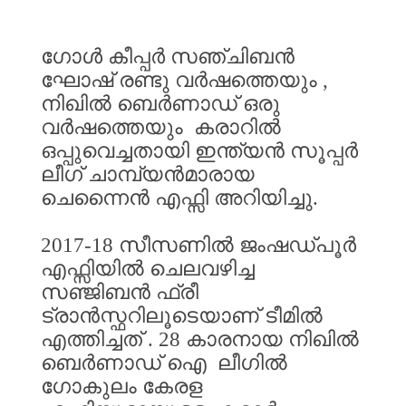
ഗോൾ
കീപ്പർ
സഞ്ചിബൻ
ഘോഷ്
രണ്ടു
വർഷത്തെയും
,
നിഖിൽ
ബെർണാഡ്
ഒരു
വർഷത്തെയും
കരാറിൽ
ഒപ്പുവെച്ചതായി
ഇന്ത്യൻ
സൂപ്പർ
ലീഗ്
ചാമ്പ്യൻമാരായ
ചെന്നൈൻ
എഫ്സി
അറിയിച്ചു
.
2017-18
സീസണിൽ
ജംഷഡ്പൂർ
എഫ്സിയിൽ
ചെലവഴിച്ച
സഞ്ജിബൻ
ഫ്രീ
ട്രാൻസ്ഫറിലൂടെയാണ്
ടീമിൽ
എത്തിച്ചത്
. 28
കാരനായ
നിഖിൽ
ബെർണാഡ്
ഐ
ലീഗിൽ
ഗോകുലം
കേരള