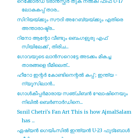
റെക്കോർഡ് ട്രാൻസ്ഫർ തുക നൽകി ഫിഫ U-17
ലോകകപ്പ് താര...
സിറിയയ്ക്കും സൗദി അറേബ്യയ്ക്കും എതിരെ
അന്താരാഷ്ട്ര...
റിനോ ആന്റോ വീണ്ടും ബെംഗളൂരു എഫ്
സിയിലേക്ക് , തിരിച...
ഗോവയുടെ ലാൻസറൊട്ടേ അടക്കം മികച്ച
താരങ്ങളെ ടീമിലെത്...
ഹീറോ ഇന്റർ കോണ്ടിനെന്റൽ കപ്പ് ; ഇന്ത്യ -
ന്യൂസിലാൻ...
ഗോൾകീപ്പർമാരായ സഞ്ചിബൻ ഘോഷിനെയും
നിഖിൽ ബെർണാർഡിനെ...
Sunil Chetri's Fan Art This is how AjmalSalam
has ...
ഏഷ്യൻ ഗെയിംസിൽ ഇന്ത്യൻ U-23 ഫുട്ബോൾ