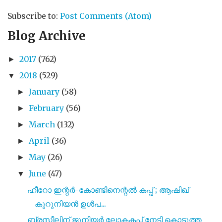
Subscribe to:
Post Comments (Atom)
Blog Archive
2017
(762)
►
2018
(529)
▼
January
(58)
►
February
(56)
►
March
(132)
►
April
(36)
►
May
(26)
►
June
(47)
▼
ഹീറോ ഇന്റർ-കോണ്ടിനെന്റൽ കപ്പ് ; ആഷിഖ്
കുറുനിയൻ ഉൾപ...
ബ്രസീലിന് ജൂനിയർ ലോകകപ്പ് നേടി കൊടുത്ത