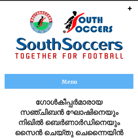
Menu
ഗോൾകീപ്പർമാരായ
സഞ്ചിബൻ ഘോഷിനെയും
നിഖിൽ ബെർണാർഡിനെയും
സൈൻ ചെയ്തു ചെന്നൈയിൻ