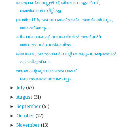
കേരള ബ്ലാസ്റ്റേഴ്‌സ്, ജിറോണ എഫ് സി,
മെൽബൺ സിറ്റി എ...
ഇന്ത്യ U16; ചൈന മാത്രമല്ല തായ്‌ലൻഡും ,
മലേഷ്യയും ...
ഫിഫ ലോകകപ്പ്: സോണിയിൽ ആദ്യ 26
മത്സരങ്ങൾ ഇന്ത്യയിൽ...
ജിറോണ , മെൽബൺ സിറ്റി യെയും കേരളത്തിൽ
എത്തിച്ചത് ബ...
ആശാന്റെ മൂന്നാമത്തെ വരവ്
കൊൽക്കത്തയോടൊപ്പം
July
(43)
►
August
(31)
►
September
(41)
►
October
(27)
►
November
(13)
►