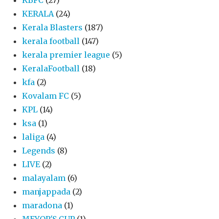
KERALA
(24)
Kerala Blasters
(187)
kerala football
(147)
kerala premier league
(5)
KeralaFootball
(18)
kfa
(2)
Kovalam FC
(5)
KPL
(14)
ksa
(1)
laliga
(4)
Legends
(8)
LIVE
(2)
malayalam
(6)
manjappada
(2)
maradona
(1)
MEYOR'S CUP
(1)