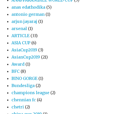
anas edathodika
(5)
antonio german
(1)
arjun jayaraj
(1)
arsenal
(1)
ARTICLE
(33)
ASIA CUP
(6)
AsiaCup2019
(3)
AsianCup2019
(21)
Award
(1)
BFC
(8)
BINO GORGE
(1)
Bundesliga
(2)
champions league
(2)
chennian fc
(4)
chetri
(2)
china cup 2019
(1)