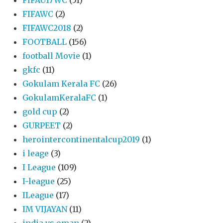
FIFAWC
(2)
FIFAWC2018
(2)
FOOTBALL
(156)
football Movie
(1)
gkfc
(11)
Gokulam Kerala FC
(26)
GokulamKeralaFC
(1)
gold cup
(2)
GURPEET
(2)
herointercontinentalcup2019
(1)
i leage
(3)
I League
(109)
I-league
(25)
ILeague
(17)
IM VIJAYAN
(11)
india vs oman
(2)