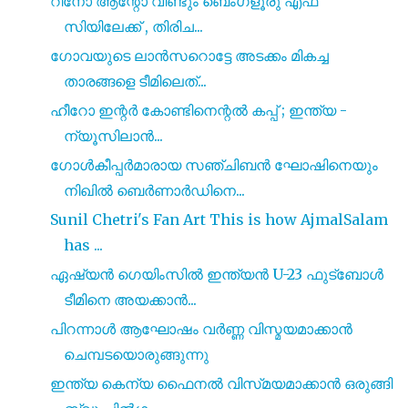
റിനോ ആന്റോ വീണ്ടും ബെംഗളൂരു എഫ്
സിയിലേക്ക് , തിരിച...
ഗോവയുടെ ലാൻസറൊട്ടേ അടക്കം മികച്ച
താരങ്ങളെ ടീമിലെത്...
ഹീറോ ഇന്റർ കോണ്ടിനെന്റൽ കപ്പ് ; ഇന്ത്യ -
ന്യൂസിലാൻ...
ഗോൾകീപ്പർമാരായ സഞ്ചിബൻ ഘോഷിനെയും
നിഖിൽ ബെർണാർഡിനെ...
Sunil Chetri's Fan Art This is how AjmalSalam
has ...
ഏഷ്യൻ ഗെയിംസിൽ ഇന്ത്യൻ U-23 ഫുട്ബോൾ
ടീമിനെ അയക്കാൻ...
പിറന്നാൾ ആഘോഷം വർണ്ണ വിസ്മയമാക്കാൻ
ചെമ്പടയൊരുങ്ങുന്നു
ഇന്ത്യ കെന്യ ഫൈനൽ വിസ്‌മയമാക്കാൻ ഒരുങ്ങി