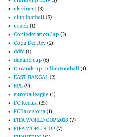
ck vineet
(3)
club football
(5)
coach
(1)
ConfederationCup
(3)
Copa Del Rey
(2)
ddfc
(1)
durand cup
(6)
DurandCup IndianFootball
(1)
EAST BANGAL
(2)
EPL
(9)
europa league
(1)
FC Kerala
(25)
FCBarcelona
(1)
FIFA WORLD CUP 2018
(7)
FIFA WORLDCUP
(7)
FIFAU17WC
(51)