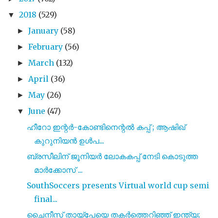
2018
(529)
▼
January
(58)
►
February
(56)
►
March
(132)
►
April
(36)
►
May
(26)
►
June
(47)
▼
ഹീറോ ഇന്റർ-കോണ്ടിനെന്റൽ കപ്പ് ; ആഷിഖ്
കുറുനിയൻ ഉൾപ...
ബ്രസീലിന് ജൂനിയർ ലോകകപ്പ് നേടി കൊടുത്ത
മാർക്കോസ് ...
SouthSoccers presents Virtual world cup semi
final...
ചൈനീസ് തായ്‌പേയെ തകർത്തെറിഞ്ഞ് ഇന്ത്യ;