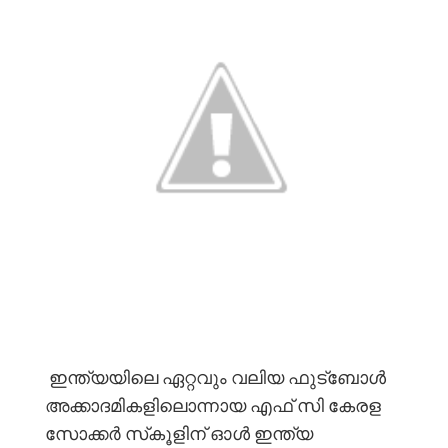
ഇന്ത്യയിലെ ഏറ്റവും വലിയ ഫുട്ബോൾ
അക്കാദമികളിലൊന്നായ എഫ് സി കേരള
സോക്കർ സ്‌കൂളിന് ഓൾ ഇന്ത്യ