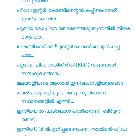
ബ്ലൂ പിൽഗ...
ഹീറോ ഇന്റർ-കോണ്ടിനെന്റൽ കപ്പ് ഫൈനൽ ;
ഇന്ത്യ കെന്യ ...
പുതിയ കോച്ചിനെ തെരെഞ്ഞെടുക്കുന്നതിൽ നിയമ
മാറ്റം വര...
ഛേത്രി മാജിക്ക്...!!! ഇന്റർ കോണ്ടിനെന്റൽ കപ്പ്
ചാമ...
പുതിയ ഫിഫ റാങ്കിങ് രീതി (ELO) വരുമ്പോൾ
സൗഹൃദ മത്സര...
മലയാളിയുടെ ആശാൻ ഇനി ബംഗാളിയുടെ ദാദ
കാൽപന്തു കളിയുടെ രണ്ടു സുപ്രധാന
സ്ഥാനങ്ങളിൽ എത്തി ...
ഇന്ത്യയിൽ ഫുട്ബോൾ കുതിക്കുന്നു ; ബ്രിട്ടന്
തൊട്ട്...
ഇന്ത്യ U-16 ടീം ഉൾപ്പടെ ചൈന , തായ്‌ലൻഡ് ,ഡി