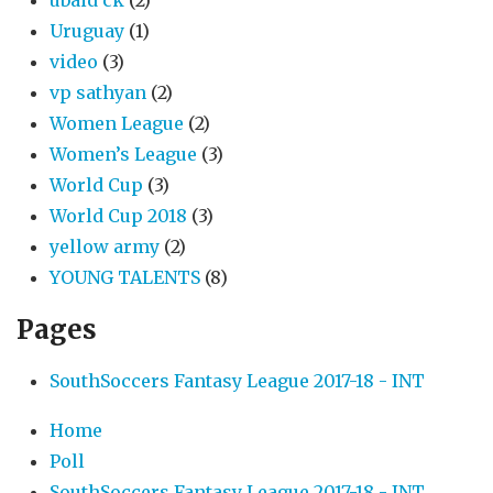
Uruguay
(1)
video
(3)
vp sathyan
(2)
Women League
(2)
Women’s League
(3)
World Cup
(3)
World Cup 2018
(3)
yellow army
(2)
YOUNG TALENTS
(8)
Pages
SouthSoccers Fantasy League 2017-18 - INT
Home
Poll
SouthSoccers Fantasy League 2017-18 - INT