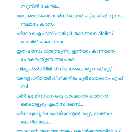
സുനിൽ ഛേത്ര...
ലോകത്തിലെ ഗോൾസ്‌കോറർ പട്ടികയിൽ മൂന്നാം
സ്ഥാനം കരസ...
ഹീറോ ഐ എസ്‌ എൽ ; 8 താരങ്ങളെ റിലീസ്
ചെയ്‌ത് ചെന്നൈയ...
ഇതിഹാസം വിതുമ്പുന്നു, ഇനിയും കാണാതെ
പോകരുത് ഈ അപേക്ഷ
ബ്ലൂ പിൽഗ്രീമ്സ് നിങ്ങൾക്കൊരു സല്യൂട്ട്
കേരള പ്രീമിയർ ലീഗ് കിരീടം ചൂടി ഗോകുലം എഫ്
സി
കീൻ ലൂയിസിനെ ഒരു വർഷത്തെ കരാറിൽ
ബെംഗളൂരു എഫ് സി സൈ...
ഹീറോ ഇന്റർ കോണ്ടിനെന്റൽ കപ്പ് ; ഇന്ത്യ -
കെന്യ മാച...
ആശാന്റെ അടുത്ത അങ്കം കൊൽക്കത്തയിലോ..?