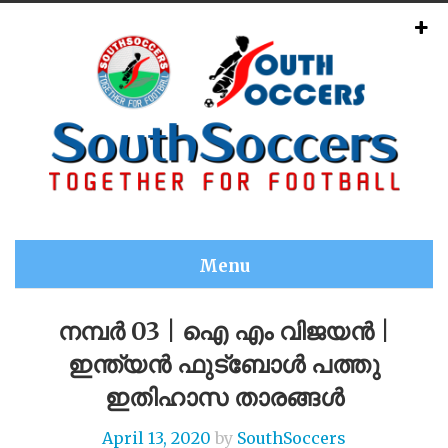
Menu
നമ്പർ 03 | ഐ എം വിജയൻ |
ഇന്ത്യൻ ഫുട്ബോൾ പത്തു
ഇതിഹാസ താരങ്ങൾ
April 13, 2020
by
SouthSoccers