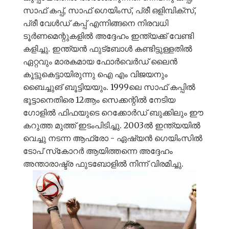
സാഫ് കപ്പ്, സാഫ് ഗെയിംസ്, പ്രീ ഒളിമ്പിക്സ്,
പ്രീ വേൾഡ് കപ്പ് എന്നിങ്ങനെ നിരവധി
ടൂർണമെന്റുകളിൽ അദ്ദേഹം ഇന്ത്യക്ക് വേണ്ടി
കളിച്ചു. ഇന്ത്യൻ ഫുട്ബോൾ കണ്ടിട്ടുള്ളതിൽ
ഏറ്റവും മാരകമായ ഫോർവെർഡ് ലൈൻ
കൂട്ടുകെട്ടായിരുന്നു ഐ എം വിജയനും
ബൈച്ചുങ് ബൂട്ടിയയും. 1999ലെ സാഫ് കപ്പിൽ
ഭൂട്ടാനെതിരെ 12ആം സെക്കന്റിൽ നേടിയ
ഗോളിൽ ഫിഫയുടെ റെക്കോർഡ് ബുക്കിലും ഈ
കറുത്ത മുത്ത് ഇടംപിടിച്ചു. 2003ൽ ഇന്ത്യയിൽ
വെച്ചു നടന്ന ആഫ്രോ - ഏഷ്യൻ ഗെയിംസിൽ
ടോപ് സ്‌കോറർ ആയിത്തന്നെ അദ്ദേഹം
അന്താരാഷ്ട്ര ഫുടബോളിൽ നിന്ന് വിരമിച്ചു.