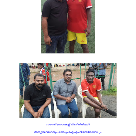
സൗത്ത് സോക്കേഴ്സ് പ്രതിനിധികൾ
അബ്ദുൾ റസാഖും ഷാസും ഐ എം വിജയനോടൊപ്പം