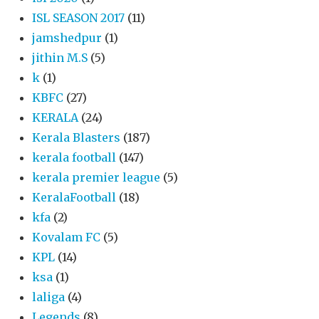
ISL SEASON 2017
(11)
jamshedpur
(1)
jithin M.S
(5)
k
(1)
KBFC
(27)
KERALA
(24)
Kerala Blasters
(187)
kerala football
(147)
kerala premier league
(5)
KeralaFootball
(18)
kfa
(2)
Kovalam FC
(5)
KPL
(14)
ksa
(1)
laliga
(4)
Legends
(8)