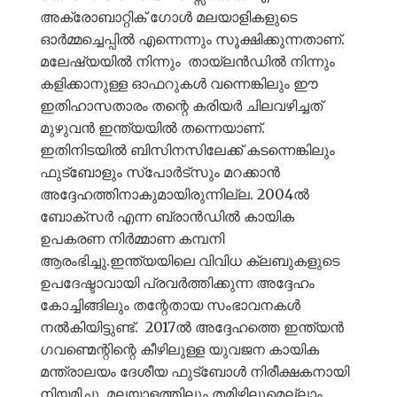
അക്രോബാറ്റിക് ഗോൾ മലയാളികളുടെ
ഓർമ്മച്ചെപ്പിൽ എന്നെന്നും സൂക്ഷിക്കുന്നതാണ്.
മലേഷ്യയിൽ നിന്നും തായ്‌ലൻഡിൽ നിന്നും
കളിക്കാനുള്ള ഓഫറുകൾ വന്നെങ്കിലും ഈ
ഇതിഹാസതാരം തന്റെ കരിയർ ചിലവഴിച്ചത്
മുഴുവൻ ഇന്ത്യയിൽ തന്നെയാണ്.
ഇതിനിടയിൽ ബിസിനസിലേക്ക് കടന്നെങ്കിലും
ഫുട്‍ബോളും സ്പോർട്സും മറക്കാൻ
അദ്ദേഹത്തിനാകുമായിരുന്നില്ല. 2004ൽ
ബോക്‌സർ എന്ന ബ്രാൻഡിൽ കായിക
ഉപകരണ നിർമ്മാണ കമ്പനി
ആരംഭിച്ചു.ഇന്ത്യയിലെ വിവിധ ക്ലബുകളുടെ
ഉപദേഷ്ടാവായി പ്രവർത്തിക്കുന്ന അദ്ദേഹം
കോച്ചിങ്ങിലും തന്റേതായ സംഭാവനകൾ
നൽകിയിട്ടുണ്ട്. 2017ൽ അദ്ദേഹത്തെ ഇന്ത്യൻ
ഗവണ്മെന്റിന്റെ കീഴിലുള്ള യുവജന കായിക
മന്ത്രാലയം ദേശീയ ഫുട്ബോൾ നിരീക്ഷകനായി
നിയമിച്ചു. മലയാളത്തിലും തമിഴിലുമെല്ലാം