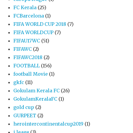
FC Kerala
(25)
FCBarcelona
(1)
FIFA WORLD CUP 2018
(7)
FIFA WORLDCUP
(7)
FIFAU17WC
(51)
FIFAWC
(2)
FIFAWC2018
(2)
FOOTBALL
(156)
football Movie
(1)
gkfc
(11)
Gokulam Kerala FC
(26)
GokulamKeralaFC
(1)
gold cup
(2)
GURPEET
(2)
herointercontinentalcup2019
(1)
i leage
(3)