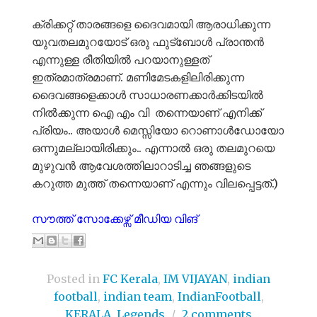
ക്രിക്കറ്റ് താരങ്ങളെ ദൈവമായി ആരാധിക്കുന്ന
യുവതലമുറയോട് ഒരു ഫുട്ബോൾ പ്രാന്തൻ
എന്നുള്ള രീതിയിൽ പറയാനുള്ളത്
ഇത്രമാത്രമാണ്. മണിമേടകളിലിരിക്കുന്ന
ദൈവങ്ങളെക്കാൾ സാധാരണക്കാർക്കിടയിൽ
നിൽക്കുന്ന ഐ എം വി തന്നെയാണ് എനിക്ക്
പ്രിയം.. അയാൾ മെസ്സിയോ റൊണാൾഡോയോ
ഒന്നുമല്ലായിരിക്കും.. എന്നാൽ ഒരു തലമുറയെ
മുഴുവൻ ആവേശത്തിലാറാടിച്ച ഞങ്ങളുടെ
കറുത്ത മുത്ത് തന്നെയാണ് എന്നും വിലപ്പെട്ടത്.)
സൗത്ത് സോക്കേഴ്സ് മീഡിയ വിങ്
Posted in
FC Kerala
,
IM VIJAYAN
,
indian
football
,
indian team
,
IndianFootball
,
KERALA
,
Legends
/
2 comments