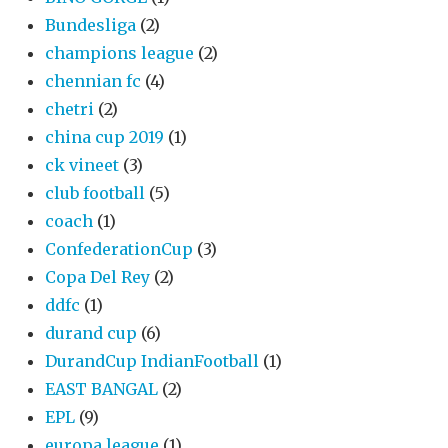
Bundesliga
(2)
champions league
(2)
chennian fc
(4)
chetri
(2)
china cup 2019
(1)
ck vineet
(3)
club football
(5)
coach
(1)
ConfederationCup
(3)
Copa Del Rey
(2)
ddfc
(1)
durand cup
(6)
DurandCup IndianFootball
(1)
EAST BANGAL
(2)
EPL
(9)
europa league
(1)