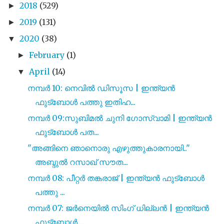
2018
(529)
►
2019
(131)
►
2020
(38)
▼
February
(1)
►
April
(14)
▼
നമ്പർ 10: നെവിൽ ഡിസൂസ | ഇന്ത്യൻ
ഫുട്ബോൾ പത്തു ഇതിഹ...
നമ്പർ 09:സുബിമൽ ചുനി ഗോസ്വാമി | ഇന്ത്യൻ
ഫുട്ബോൾ പത...
"അങ്ങിനെ ഞാനൊരു എഴുത്തുകാരനായി.."
അബ്ദുൽ റസാഖ് സൗത...
നമ്പർ 08: പീറ്റർ തങ്കരാജ് | ഇന്ത്യൻ ഫുട്ബോൾ
പത്തു ...
നമ്പർ 07: ജർനെയിൽ സിംഗ് ധില്ലൻ | ഇന്ത്യൻ
ഫുട്ബോൾ ...