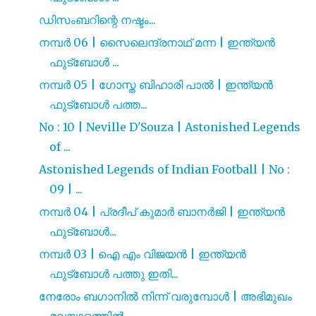
ഡിസംബറിന്റെ നഷ്ടം...
നമ്പർ 06 | സൈലെന്ദ്രനാഥ്‌ മന്ന | ഇന്ത്യൻ
ഫുട്ബോൾ ...
നമ്പർ 05 | ഗോസ്ത ബിഹാരി പാൽ | ഇന്ത്യൻ
ഫുട്ബോൾ പത്ത...
No : 10 | Neville D'Souza | Astonished Legends
of ...
Astonished Legends of Indian Football | No :
09 | ...
നമ്പർ 04 | പ്രദീപ് കുമാർ ബാനർജി | ഇന്ത്യൻ
ഫുട്ബോൾ...
നമ്പർ 03 | ഐ എം വിജയൻ | ഇന്ത്യൻ
ഫുട്ബോൾ പത്തു ഇതി...
നേരോം ബഗാനിൽ നിന്ന് വരുമ്പോൾ | അഭിമുഖം
മലയാളത്തിൽ