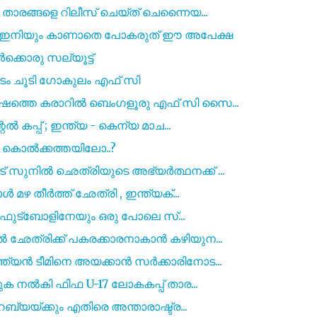
ാരങ്ങളെ റിലീസ് ചെയ്‌ത് ചെന്നൈയ...
ു, ഇനിയും കാണാതെ പോകരുത് ഈ അപേക്ഷ
ക്കൊരു സല്യൂട്ട്
രീടം ചൂടി ഗോകുലം എഫ് സി
ഷത്തെ കരാറിൽ ബെംഗളൂരു എഫ് സി സൈ...
 കപ്പ് ; ഇന്ത്യ - കെന്യ മാച...
ം കൊൽക്കത്തയിലോ..?
ുനിൽ ഛെത്രിയുടെ അഭ്യർത്ഥനക്ക് ...
ഴ തീർത്ത് ഛേത്രി , ഇന്ത്യക്...
ും ഫുട്ബോളിനേയും ഒരു പോലെ സ്...
േത്രിക്ക് പകരക്കാരനാകാൻ കഴിയുന...
്യൻ ടീമിനെ അയക്കാൻ സർക്കാരിനോട...
ുക നൽകി ഫിഫ U-17 ലോകകപ്പ് താര...
്യയ്ക്കും എതിരെ അന്താരാഷ്ട്ര...