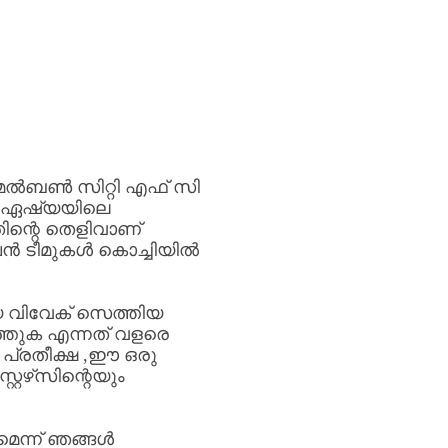
െൽബൺ
സിറ്റി
എഫ്
സി
ഏഷ്യയിലെ
ിന്റെ
തെളിവാണ്
പൻ
ടീമുകൾ
കൊച്ചിയിൽ
യ
വിവേക്
സെത്തിയ
്തുക
എന്നത്
വളരെ
പ്രതീക്ഷ
,
ഈ
ഒരു
റ്റേഴ്‌സിന്റെയും
മെന്ന്
ഞങ്ങൾ