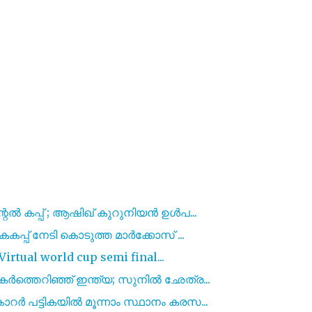
റൽ കപ്പ് ; ആഷിഖ് കുറുനിയൻ ഉൾപ...
പ്പ് നേടി കൊടുത്ത മാർക്കോസ് ...
irtual world cup semi final...
ത്തെറിഞ്ഞ് ഇന്ത്യ; സുനിൽ ഛേത്ര...
 പട്ടികയിൽ മൂന്നാം സ്ഥാനം കരസ...