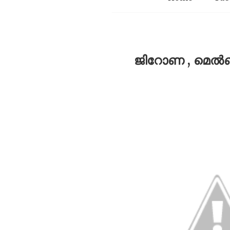
ജിറോണ , മെൽബൺ