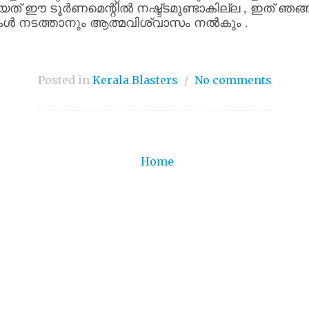
യത്
ഈ
ടൂർണമെന്റിൽ
നഷ്ട്ടമുണ്ടാകില്ല
,
ഇത്
ഞങ്ങ
കൾ
നടത്താനും
ആത്മവിശ്വാസം
നൽകും
.
Posted in
Kerala Blasters
/
No comments
Home