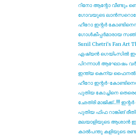
റിനോ ആന്റോ വീണ്ടും ബെം
ഗോവയുടെ ലാൻസറൊട്ടേ അട
ഹീറോ ഇന്റർ കോണ്ടിനെന്റൽ
ഗോൾകീപ്പർമാരായ സഞ
Sunil Chetri's Fan Art T
ഏഷ്യൻ ഗെയിംസിൽ ഇന്ത
പിറന്നാൾ ആഘോഷം വർണ്ണ
ഇന്ത്യ കെന്യ ഫൈനൽ വി
ഹീറോ ഇന്റർ-കോണ്ടിനെന്
പുതിയ കോച്ചിനെ തെരെഞ്ഞ
ഛേത്രി മാജിക്ക്...!!! ഇന്റ
പുതിയ ഫിഫ റാങ്കിങ് രീ
മലയാളിയുടെ ആശാൻ ഇന
കാൽപന്തു കളിയുടെ രണ്ട