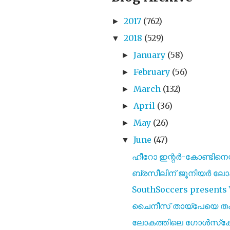
2017
(762)
►
2018
(529)
▼
January
(58)
►
February
(56)
►
March
(132)
►
April
(36)
►
May
(26)
►
June
(47)
▼
ഹീറോ ഇന്റർ-കോണ്ടിനെന്
ബ്രസീലിന് ജൂനിയർ ലോകക
SouthSoccers presents V
ചൈനീസ് തായ്‌പേയെ തകർ
ലോകത്തിലെ ഗോൾസ്‌കോറർ