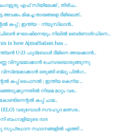
ഗളൂരു എഫ് സിയിലേക്ക് , തിരിച...
ക്കം മികച്ച താരങ്ങളെ ടീമിലെത്...
 കപ്പ് ; ഇന്ത്യ - ന്യൂസിലാൻ...
്ചിബൻ ഘോഷിനെയും നിഖിൽ ബെർണാർഡിനെ...
his is how AjmalSalam has ...
്യൻ U-23 ഫുട്ബോൾ ടീമിനെ അയക്കാൻ...
 വിസ്മയമാക്കാൻ ചെമ്പടയൊരുങ്ങുന്നു
സ്‌മയമാക്കാൻ ഒരുങ്ങി ബ്ലൂ പിൽഗ...
റൽ കപ്പ് ഫൈനൽ ; ഇന്ത്യ കെന്യ ...
െടുക്കുന്നതിൽ നിയമ മാറ്റം വര...
ർ കോണ്ടിനെന്റൽ കപ്പ് ചാമ...
തി (ELO) വരുമ്പോൾ സൗഹൃദ മത്സര...
ി ബംഗാളിയുടെ ദാദ
ു സുപ്രധാന സ്ഥാനങ്ങളിൽ എത്തി ...