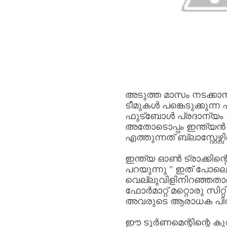
അടുത്ത
മാസം
നടക്കാന
ടീമുകൾ
പങ്കെടുക്കുന്ന
ഫുട്ബോൾ
പ്രദാന്യം
അതോടൊപ്പം
ഇന്ത്യൻ
എത്തുന്നത്
ബ്ലാസ്റ്റേഴ്സി
ഇന്ത്യ
ഓൺ
ട്രാക്കിന്റ
പറയുന്നു
"
ഇത്
പോലൊ
വെല്ലുവിളിനിറഞ്ഞതാ
ഫോർമാറ്റ്
മറ്റൊരു
സിറ്
അവരുടെ
ആരാധക
പി
ഈ
ടൂർണമെന്റിന്റെ
കുറ