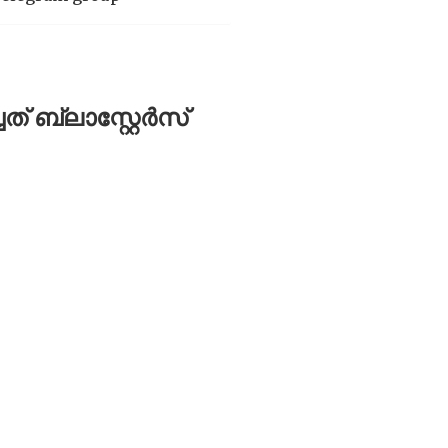
 ബ്ലാസ്റ്റേർസ്