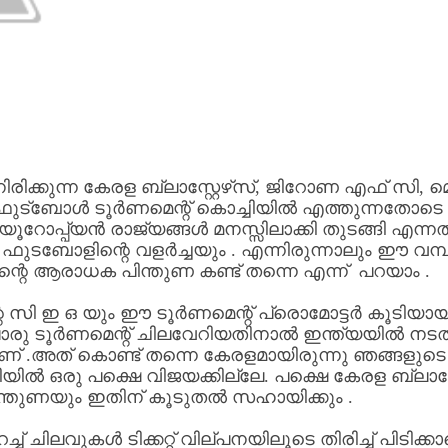
ിരിക്കുന്ന
കേരള
ബ്ലാസ്റ്റേഴ്‌സ്
,
ജിറോണ
എഫ്
സി
,
മ
ഫുട്ബോൾ
ടൂർണമെന്റ്
കൊച്ചിയിൽ
എത്തുന്നതോടെ
യൂറോപ്പ്യൻ
രാജ്യങ്ങൾ
മനസ്സിലാക്കി
തുടങ്ങി
എന്നത
ഫുടബോളിന്റെ
വളർച്ചയും
.
എന്നിരുന്നാലും
ഈ
വമ്
ന്റെ
ആരാധക
പിന്തുണ
കണ്ട്
തന്നെ
എന്ന്
പറയാം
.
െ
സി
ഇ
ഒ
യും
ഈ
ടൂർണമെന്റ്
പ്രൊമോട്ടർ
കൂടിയാ
രു
ടൂർണമെന്റ്
ചിലവേറിയതിനാൽ
ഇന്ത്യയിൽ
നടത
ണ്
.
അത്
കൊണ്ട്
തന്നെ
കേരളമായിരുന്നു
ഞങ്ങളുടെ
റിയിൽ
ഒരു
പക്ഷെ
വിജയക്കില്ലേ
.
പക്ഷെ
കേരള
ബ്ലാസ്
ന്തുണയും
ഇതിന്
കൂടുതൽ
സഹായിക്കും
.
ച്ച്
ചിലവുകൾ
ടിക്കറ്റ്
വില്പനയിലൂടെ
തിരിച്ച്
പിടിക്കാ