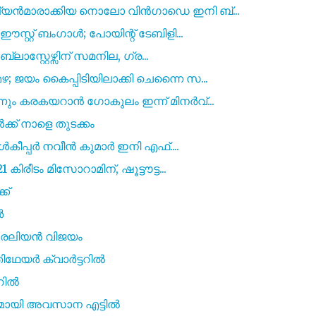
യൻമാരാക്കിയ നൊലോ വിൻഗാഡെ ഇനി ബ്...
്റ്റ് ബംഗാൾ; പോയിന്റ് ടേബിളി...
ലാസ്റ്റേഴ്സിന് സമനില, ഗ്ര...
 ജയം കൈപ്പിടിയിലാക്കി ചെന്നൈ സ...
ും കരകയറാൻ ഗോകുലം ഇന്ന് മിനർവ്...
ൾക്ക് നാളെ തുടക്കം
ോൾകീപ്പർ നവീൻ കുമാർ ഇനി എഫ്....
ിരീടം മിസോറാമിന്, ഷൂട്ടൗട്ട...
ക്
ർ
്രേലിയൻ വിജയം
ഥേയർ ക്വാർട്ടറിൽ
റിൽ
യമായി അവസാന എട്ടിൽ