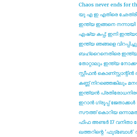
Chaos never ends for th
യു എ ഇ എതിരെ ഛേത്രി ത
ഇന്ത്യ ഇങ്ങനെ നന്നായി ക
ഏഷ്യ കപ്പ്; ഇനി ഇന്
ഇന്ത്യ ഞങ്ങളെ വിറപ്പിച്
ബഹ്റൈനെതിരെ ഇന്ത്യക്
തോറ്റാലും ഇന്ത്യ നോക്ക
സ്റ്റീഫൻ കൊണ്സ്റ്റാന്റിൻ
കണ്ണ് നിറഞ്ഞെങ്കിലും മനസ
ഇന്ത്യൻ പ്രതിരോധനിര
ഇറാൻ ഗ്രൂപ്പ് ജേതാക്കൾ
സൗത്ത് കൊറിയ ഒന്നാമത
ഫിഫ അണ്ടർ 17 വനിതാ ലോ
ഖത്തറിന്റെ 'ഫുട്‌ബോൾ'