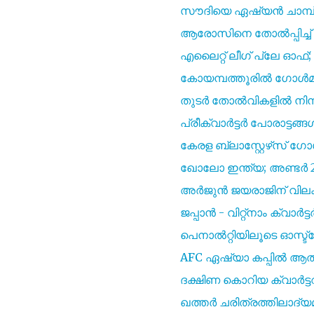
സൗദിയെ ഏഷ്യൻ ചാമ്പ്
ആരോസിനെ തോൽപ്പിച്ച് ഈസ
എലൈറ്റ് ലീഗ് പ്ലേ ഓഫ്; ബ്
കോയമ്പത്തൂരിൽ ഗോൾമഴ;
തുടർ തോൽവികളിൽ നിന്ന
പ്രീക്വാർട്ടർ പോരാട്ടങ്ങ
കേരള ബ്ലാസ്റ്റേഴ്‌സ് ഗ
ഖോലോ ഇന്ത്യ; അണ്ടർ 21 ക
അർജുൻ ജയരാജിന്‌ വിലക്
ജപ്പാൻ - വിറ്റ്നാം ക്വാർട്ട
പെനാൽറ്റിയിലൂടെ ഓസ്ട
AFC ഏഷ്യാ കപ്പിൽ ആതി
ദക്ഷിണ കൊറിയ ക്വാർട്ട
ഖത്തർ ചരിത്രത്തിലാദ്