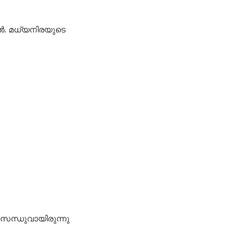
ൻ. മധ്യനിരയുടെ
സന്ധുവായിരുന്നു