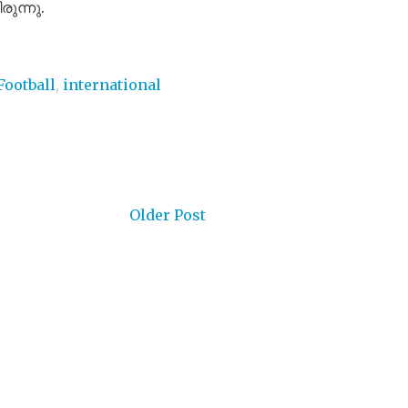
ുന്നു.
Football
,
international
Older Post