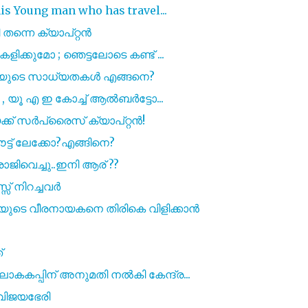
is Young man who has travel...
ന്നെ ക്യാപ്റ്റൻ
ളിക്കുമോ ; ഞെട്ടലോടെ കണ്ട് ...
ത്യയുടെ സാധ്യതകൾ എങ്ങനെ?
ചു , യൂ എ ഇ കോച്ച് ആൽബർട്ടോ...
ക് സർപ്രൈസ് ക്യാപ്റ്റൻ!
ൗട്ട് ലേക്കോ?എങ്ങിനെ?
 രാജിവെച്ചു..ഇനി ആര് ??
്സ് നിറച്ചവർ
യുടെ വീരനായകനെ തിരികെ വിളിക്കാൻ
്
കകപ്പിന് അനുമതി നൽകി കേന്ദ്ര...
 വിജയഭേരി