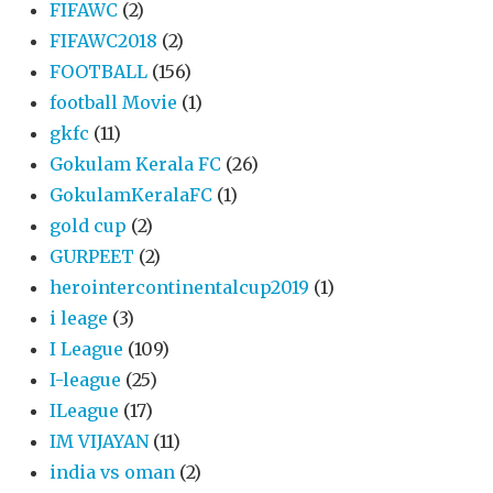
FIFAWC
(2)
FIFAWC2018
(2)
FOOTBALL
(156)
football Movie
(1)
gkfc
(11)
Gokulam Kerala FC
(26)
GokulamKeralaFC
(1)
gold cup
(2)
GURPEET
(2)
herointercontinentalcup2019
(1)
i leage
(3)
I League
(109)
I-league
(25)
ILeague
(17)
IM VIJAYAN
(11)
india vs oman
(2)