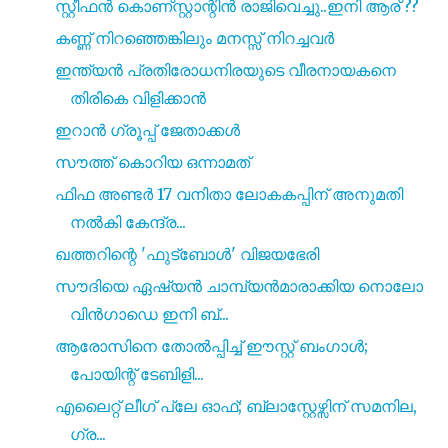
സ്റ്റീഫൻ കൊണ്സ്റ്റാന്റിൻ രാജിവെച്ചു..ഇനി ആര് ??
കണ്ണ് നിറഞ്ഞെങ്കിലും മനസ്സ് നിറച്ചവർ
ഇന്ത്യൻ പ്രതിരോധനിരയുടെ വീരനായകനെ
തിരികെ വിളിക്കാൻ
ഇറാൻ ഗ്രൂപ്പ് ജേതാക്കൾ
സൗത്ത് കൊറിയ ഒന്നാമത്
ഫിഫ അണ്ടർ 17 വനിതാ ലോകകപ്പിന് അനുമതി
നൽകി കേന്ദ്ര...
ഖത്തറിന്റെ 'ഫുട്‌ബോൾ' വിജയഭേരി
സൗദിയെ ഏഷ്യൻ ചാമ്പ്യൻമാരാക്കിയ നൊലോ
വിൻഗാഡെ ഇനി ബ്...
ആരോസിനെ തോൽപ്പിച്ച് ഈസ്റ്റ് ബംഗാൾ;
പോയിന്റ് ടേബിളി...
എലൈറ്റ് ലീഗ് പ്ലേ ഓഫ്; ബ്ലാസ്റ്റേഴ്സിന് സമനില,
ഗ്ര...