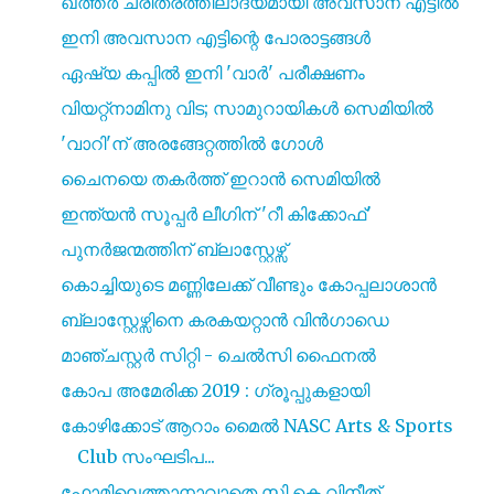
ഖത്തർ ചരിത്രത്തിലാദ്യമായി അവസാന എട്ടിൽ
ഇനി അവസാന എട്ടിന്റെ പോരാട്ടങ്ങൾ
ഏഷ്യ കപ്പിൽ ഇനി 'വാർ' പരീക്ഷണം
വിയറ്റ്നാമിനു വിട; സാമുറായികൾ സെമിയിൽ
'വാറി'ന് അരങ്ങേറ്റത്തിൽ ഗോൾ
ചൈനയെ തകർത്ത് ഇറാൻ സെമിയിൽ
ഇന്ത്യൻ സൂപ്പർ ലീഗിന് 'റീ കിക്കോഫ്'
പുനർജന്മത്തിന് ബ്ലാസ്റ്റേഴ്സ്
കൊച്ചിയുടെ മണ്ണിലേക്ക് വീണ്ടും കോപ്പലാശാൻ
ബ്ലാസ്റ്റേഴ്സിനെ കരകയറ്റാൻ വിൻഗാഡെ
മാഞ്ചസ്റ്റർ സിറ്റി - ചെൽസി ഫൈനൽ
കോപ അമേരിക്ക 2019 : ഗ്രൂപ്പുകളായി
കോഴിക്കോട് ആറാം മൈൽ NASC Arts & Sports
Club സംഘടിപ...
ഫോമിലെത്താനാവാതെ സി കെ വിനീത്