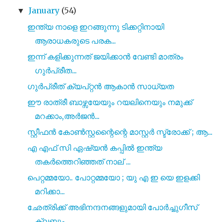
January
(54)
▼
ഇന്ത്യ നാളെ ഇറങ്ങുന്നു ടിക്കറ്റിനായി
ആരാധകരുടെ പരക...
ഇന്ന് കളിക്കുന്നത് ജയിക്കാൻ വേണ്ടി മാത്രം
ഗുർപ്രീത...
ഗുർപ്രീത് ക്യപ്റ്റൻ ആകാൻ സാധ്യത
ഈ രാത്രീ ബാഴ്സയേയും റയലിനെയും നമുക്ക്
മറക്കാം,അർജൻ...
സ്റ്റീഫൻ കോൺസ്റ്റന്റൈന്റെ മാസ്റ്റർ സ്ട്രോക്ക് ; ആ...
എ എഫ് സി ഏഷ്യൻ കപ്പിൽ ഇന്ത്യ
തകർത്തെറിഞ്ഞത് നാല് ...
പെറ്റമ്മയോ.. പോറ്റമ്മയോ ; യു എ ഇ യെ ഇളക്കി
മറിക്കാ...
ഛേത്രിക്ക് അഭിനന്ദനങ്ങളുമായി പോർച്ചുഗീസ്
ക്ലബ്ബും