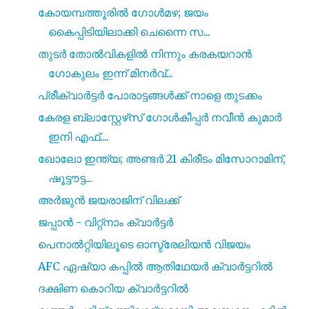
കോയമ്പത്തൂരിൽ ഗോൾമഴ; ജയം
കൈപ്പിടിയിലാക്കി ചെന്നൈ സ...
തുടർ തോൽവികളിൽ നിന്നും കരകയറാൻ
ഗോകുലം ഇന്ന് മിനർവ്...
പ്രീക്വാർട്ടർ പോരാട്ടങ്ങൾക്ക് നാളെ തുടക്കം
കേരള ബ്ലാസ്റ്റേഴ്‌സ് ഗോൾകീപ്പർ നവീൻ കുമാർ
ഇനി എഫ്....
ഖോലോ ഇന്ത്യ; അണ്ടർ 21 കിരീടം മിസോറാമിന്,
ഷൂട്ടൗട്ട...
അർജുൻ ജയരാജിന്‌ വിലക്ക്
ജപ്പാൻ - വിറ്റ്നാം ക്വാർട്ടർ
പെനാൽറ്റിയിലൂടെ ഓസ്ട്രേലിയൻ വിജയം
AFC ഏഷ്യാ കപ്പിൽ ആതിഥേയർ ക്വാർട്ടറിൽ
ദക്ഷിണ കൊറിയ ക്വാർട്ടറിൽ