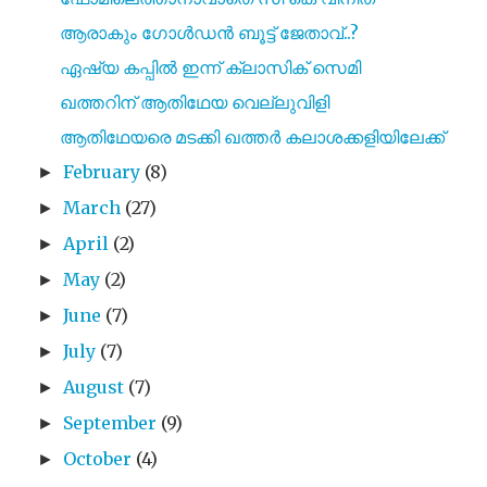
ആരാകും ഗോൾഡൻ ബൂട്ട് ജേതാവ്..?
ഏഷ്യ കപ്പിൽ ഇന്ന് ക്ലാസിക് സെമി
ഖത്തറിന് ആതിഥേയ വെല്ലുവിളി
ആതിഥേയരെ മടക്കി ഖത്തർ കലാശക്കളിയിലേക്ക്
February
(8)
►
March
(27)
►
April
(2)
►
May
(2)
►
June
(7)
►
July
(7)
►
August
(7)
►
September
(9)
►
October
(4)
►