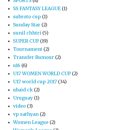
SPORTS
(4)
SS FANTASY LEAGUE
(1)
subroto cup
(1)
Sunday Star
(2)
sunil chhtri
(5)
SUPER CUP
(19)
Tournament
(2)
Transfer Rumour
(2)
u16
(6)
U17 WOMEN WORLD CUP
(2)
U17 world cup 2017
(34)
ubaid ck
(2)
Uruguay
(1)
video
(3)
vp sathyan
(2)
Women League
(2)