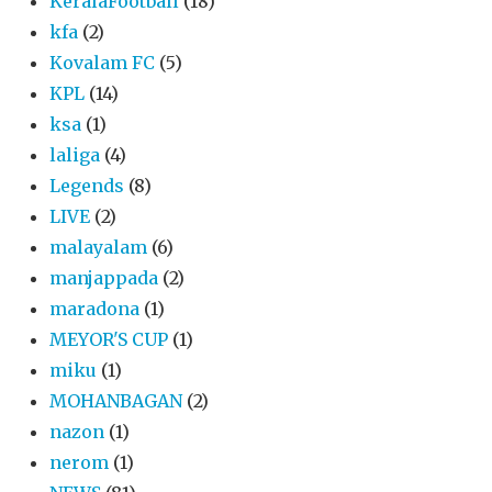
KeralaFootball
(18)
kfa
(2)
Kovalam FC
(5)
KPL
(14)
ksa
(1)
laliga
(4)
Legends
(8)
LIVE
(2)
malayalam
(6)
manjappada
(2)
maradona
(1)
MEYOR'S CUP
(1)
miku
(1)
MOHANBAGAN
(2)
nazon
(1)
nerom
(1)