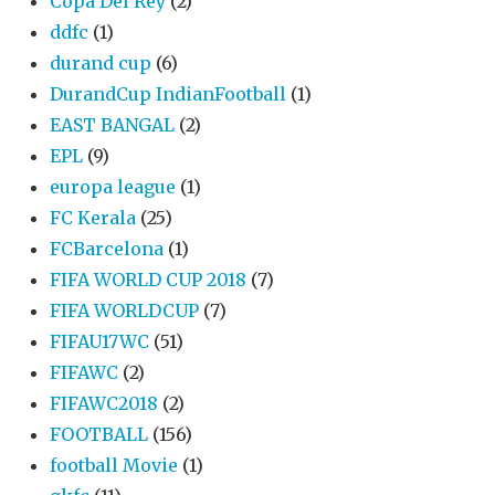
Copa Del Rey
(2)
ddfc
(1)
durand cup
(6)
DurandCup IndianFootball
(1)
EAST BANGAL
(2)
EPL
(9)
europa league
(1)
FC Kerala
(25)
FCBarcelona
(1)
FIFA WORLD CUP 2018
(7)
FIFA WORLDCUP
(7)
FIFAU17WC
(51)
FIFAWC
(2)
FIFAWC2018
(2)
FOOTBALL
(156)
football Movie
(1)