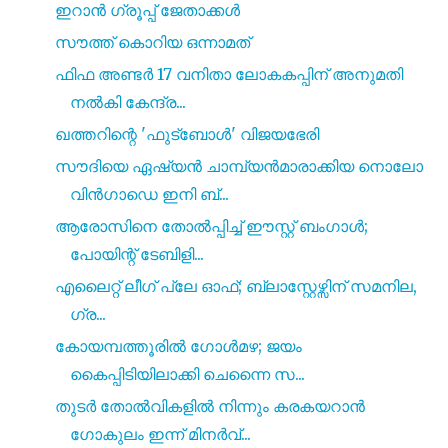
ഇറാൻ ഗ്രൂപ്പ് ജേതാക്കൾ
സൗത്ത് കൊറിയ ഒന്നാമത്
ഫിഫ അണ്ടർ 17 വനിതാ ലോകകപ്പിന് അനുമതി
നൽകി കേന്ദ്ര...
ഖത്തറിന്റെ 'ഫുട്‌ബോൾ' വിജയഭേരി
സൗദിയെ ഏഷ്യൻ ചാമ്പ്യൻമാരാക്കിയ നൊലോ
വിൻഗാഡെ ഇനി ബ്...
ആരോസിനെ തോൽപ്പിച്ച് ഈസ്റ്റ് ബംഗാൾ;
പോയിന്റ് ടേബിളി...
എലൈറ്റ് ലീഗ് പ്ലേ ഓഫ്; ബ്ലാസ്റ്റേഴ്സിന് സമനില,
ഗ്ര...
കോയമ്പത്തൂരിൽ ഗോൾമഴ; ജയം
കൈപ്പിടിയിലാക്കി ചെന്നൈ സ...
തുടർ തോൽവികളിൽ നിന്നും കരകയറാൻ
ഗോകുലം ഇന്ന് മിനർവ്...