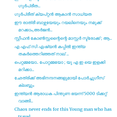
ഗുർപ്രീത...
ഗുർപ്രീത് ക്യപ്റ്റൻ ആകാൻ സാധ്യത
ഈ രാത്രീ ബാഴ്സയേയും റയലിനെയും നമുക്ക്
മറക്കാം,അർജൻ...
സ്റ്റീഫൻ കോൺസ്റ്റന്റൈന്റെ മാസ്റ്റർ സ്ട്രോക്ക് ; ആ...
എ എഫ് സി ഏഷ്യൻ കപ്പിൽ ഇന്ത്യ
തകർത്തെറിഞ്ഞത് നാല് ...
പെറ്റമ്മയോ.. പോറ്റമ്മയോ ; യു എ ഇ യെ ഇളക്കി
മറിക്കാ...
ഛേത്രിക്ക് അഭിനന്ദനങ്ങളുമായി പോർച്ചുഗീസ്
ക്ലബ്ബും
ഇന്ത്യൻ ആരാധക പിന്തുണ ഭയന്ന് 5000 ടിക്കറ്റ്
വാങ്ങി...
Chaos never ends for this Young man who has
travel...