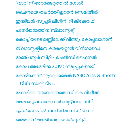
'വാറി'ന് അരങ്ങേറ്റത്തിൽ ഗോൾ
ചൈനയെ തകർത്ത് ഇറാൻ സെമിയിൽ
ഇന്ത്യൻ സൂപ്പർ ലീഗിന് 'റീ കിക്കോഫ്'
പുനർജന്മത്തിന് ബ്ലാസ്റ്റേഴ്സ്
കൊച്ചിയുടെ മണ്ണിലേക്ക് വീണ്ടും കോപ്പലാശാൻ
ബ്ലാസ്റ്റേഴ്സിനെ കരകയറ്റാൻ വിൻഗാഡെ
മാഞ്ചസ്റ്റർ സിറ്റി - ചെൽസി ഫൈനൽ
കോപ അമേരിക്ക 2019 : ഗ്രൂപ്പുകളായി
കോഴിക്കോട് ആറാം മൈൽ NASC Arts & Sports
Club സംഘടിപ...
ഫോമിലെത്താനാവാതെ സി കെ വിനീത്
ആരാകും ഗോൾഡൻ ബൂട്ട് ജേതാവ്..?
ഏഷ്യ കപ്പിൽ ഇന്ന് ക്ലാസിക് സെമി
ഖത്തറിന് ആതിഥേയ വെല്ലുവിളി