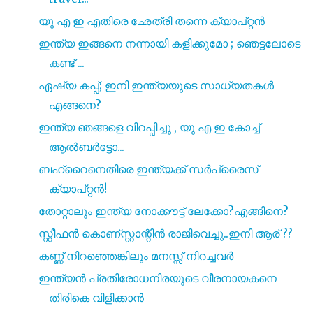
യു എ ഇ എതിരെ ഛേത്രി തന്നെ ക്യാപ്റ്റൻ
ഇന്ത്യ ഇങ്ങനെ നന്നായി കളിക്കുമോ ; ഞെട്ടലോടെ
കണ്ട് ...
ഏഷ്യ കപ്പ്; ഇനി ഇന്ത്യയുടെ സാധ്യതകൾ
എങ്ങനെ?
ഇന്ത്യ ഞങ്ങളെ വിറപ്പിച്ചു , യൂ എ ഇ കോച്ച്
ആൽബർട്ടോ...
ബഹ്റൈനെതിരെ ഇന്ത്യക്ക് സർപ്രൈസ്
ക്യാപ്റ്റൻ!
തോറ്റാലും ഇന്ത്യ നോക്കൗട്ട് ലേക്കോ?എങ്ങിനെ?
സ്റ്റീഫൻ കൊണ്സ്റ്റാന്റിൻ രാജിവെച്ചു..ഇനി ആര് ??
കണ്ണ് നിറഞ്ഞെങ്കിലും മനസ്സ് നിറച്ചവർ
ഇന്ത്യൻ പ്രതിരോധനിരയുടെ വീരനായകനെ
തിരികെ വിളിക്കാൻ