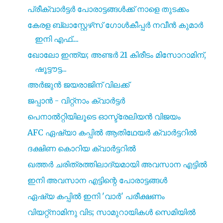
പ്രീക്വാർട്ടർ പോരാട്ടങ്ങൾക്ക് നാളെ തുടക്കം
കേരള ബ്ലാസ്റ്റേഴ്‌സ് ഗോൾകീപ്പർ നവീൻ കുമാർ
ഇനി എഫ്....
ഖോലോ ഇന്ത്യ; അണ്ടർ 21 കിരീടം മിസോറാമിന്,
ഷൂട്ടൗട്ട...
അർജുൻ ജയരാജിന്‌ വിലക്ക്
ജപ്പാൻ - വിറ്റ്നാം ക്വാർട്ടർ
പെനാൽറ്റിയിലൂടെ ഓസ്ട്രേലിയൻ വിജയം
AFC ഏഷ്യാ കപ്പിൽ ആതിഥേയർ ക്വാർട്ടറിൽ
ദക്ഷിണ കൊറിയ ക്വാർട്ടറിൽ
ഖത്തർ ചരിത്രത്തിലാദ്യമായി അവസാന എട്ടിൽ
ഇനി അവസാന എട്ടിന്റെ പോരാട്ടങ്ങൾ
ഏഷ്യ കപ്പിൽ ഇനി 'വാർ' പരീക്ഷണം
വിയറ്റ്നാമിനു വിട; സാമുറായികൾ സെമിയിൽ