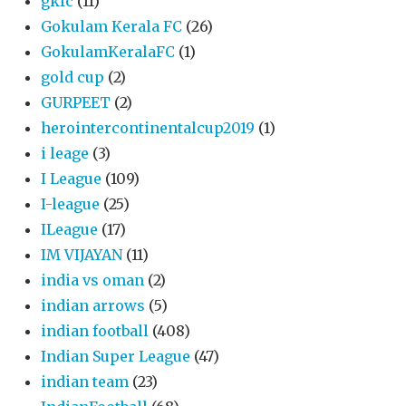
gkfc
(11)
Gokulam Kerala FC
(26)
GokulamKeralaFC
(1)
gold cup
(2)
GURPEET
(2)
herointercontinentalcup2019
(1)
i leage
(3)
I League
(109)
I-league
(25)
ILeague
(17)
IM VIJAYAN
(11)
india vs oman
(2)
indian arrows
(5)
indian football
(408)
Indian Super League
(47)
indian team
(23)