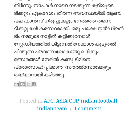
തീർന്നു. ഇപ്പോൾ നാളെ നടക്കുന്ന കളിയുടെ
ടിക്കറ്റും ഏകദേശം തീർന്ന അവസ്ഥയിൽ ആണ്.
പല ഫാൻസ്‌ ഗ്രൂപ്പുകളും നേരത്തെ തന്നെ
ടിക്കറ്റുകൾ കരസ്ഥമാക്കി. ഒരു പക്ഷെ ഇൻഡ്യൻ
ടീം നമ്മുടെ നാട്ടിൽ കളിക്കുമ്പോൾ
സ്റ്റേഡിയത്തിൽ കിട്ടുന്നതിനേക്കാൾ കൂടുതൽ
പിന്തുണ പ്രവാസലോകത്തു ലഭിക്കും.
മത്സരങ്ങൾ നേരിൽ കണ്ടു ടീമിനെ
പ്രോത്സാഹിപ്പിക്കാൻ സൗത്ത്സോക്കേഴ്സും
തയ്യാറായി കഴിഞ്ഞു.
Posted in
AFC
,
ASIA CUP
,
indian football
,
indian team
/
1 comment