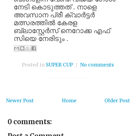
നേടി
കൊടുത്തത്
.
നാളെ
അവസാന
പ്രീ
ക്വാർട്ടർ
മത്സരത്തിൽ
കേരള
ബ്ലാസ്റ്റേർസ്
നെറോക്ക
എഫ്
സിയെ
നേരിടും
.
Posted in
SUPER CUP
/
No comments
Newer Post
Home
Older Post
0 comments:
Post a Comment