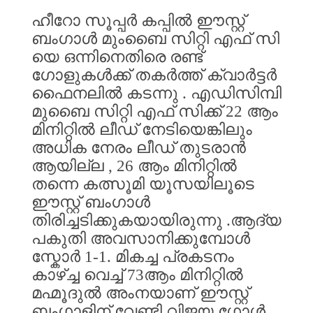
ഹീറോ
സൂപ്പർ
കപ്പിൽ
ഈസ്റ്റ്
ബംഗാൾ
മുംബൈ
സിറ്റി
എഫ്
സി
യെ
ഒന്നിനെതിരെ
രണ്ട്
ഗോളുകൾക്ക്
തകർത്ത്
ക്വാർട്ടർ
ഫൈനലിൽ
കടന്നു
.
എഡിസിമ്പി
മുബൈ
സിറ്റി
എഫ്
സിക്ക്
22
ആം
മിനിറ്റിൽ
ലീഡ്
നേടിയെങ്കിലും
അധിക
നേരം
ലീഡ്
തുടരാൻ
ആയില്ല
, 26
ആം
മിനിറ്റിൽ
തന്നെ
കത്സൂമി
യൂസയിലൂടെ
ഈസ്റ്റ്
ബംഗാൾ
തിരിച്ചടിക്കുകയായിരുന്നു
.
ആദ്യ
പകുതി
അവസാനിക്കുമ്പോൾ
സ്കോർ
1-1.
മികച്ച
പ്രകടനം
കാഴ്ച്ച
വെച്ച്
73
ആം
മിനിറ്റിൽ
മഹ്മൂദുൽ
അംനയാണ്
ഈസ്റ്റ്
ബംഗാളിന്
വേണ്ടി
വിജയ
ഗോൾ