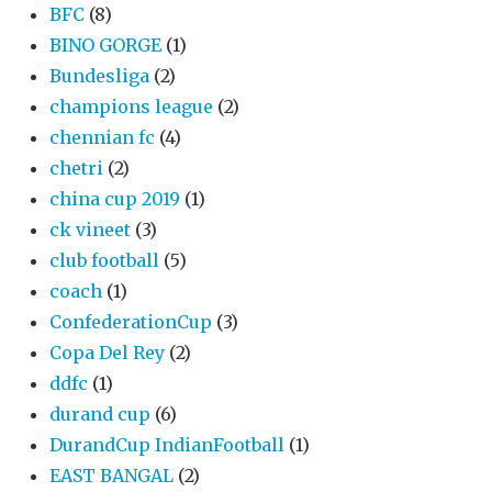
BFC
(8)
BINO GORGE
(1)
Bundesliga
(2)
champions league
(2)
chennian fc
(4)
chetri
(2)
china cup 2019
(1)
ck vineet
(3)
club football
(5)
coach
(1)
ConfederationCup
(3)
Copa Del Rey
(2)
ddfc
(1)
durand cup
(6)
DurandCup IndianFootball
(1)
EAST BANGAL
(2)