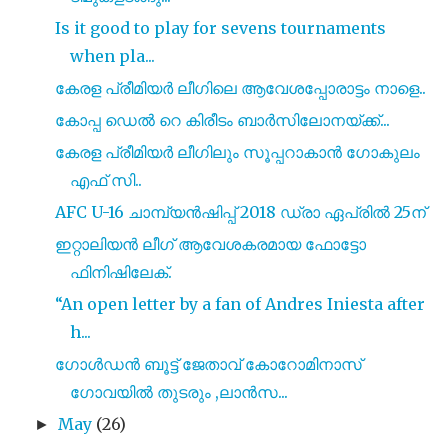
Is it good to play for sevens tournaments
when pla...
കേരള പ്രീമിയർ ലീഗിലെ ആവേശപ്പോരാട്ടം നാളെ..
കോപ്പ ഡെല്‍ റെ കിരീടം ബാര്‍സിലോനയ്ക്ക്...
കേരള പ്രീമിയർ ലീഗിലും സൂപ്പറാകാൻ ഗോകുലം
എഫ് സി..
AFC U-16 ചാമ്പ്യൻഷിപ്പ് 2018 ഡ്രാ ഏപ്രിൽ 25ന്
ഇറ്റാലിയൻ ലീഗ് ആവേശകരമായ ഫോട്ടോ
ഫിനിഷിലേക്.
“An open letter by a fan of Andres Iniesta after
h...
ഗോൾഡൻ ബൂട്ട് ജേതാവ് കോറോമിനാസ്
ഗോവയിൽ തുടരും ,ലാൻസ...
May
(26)
►