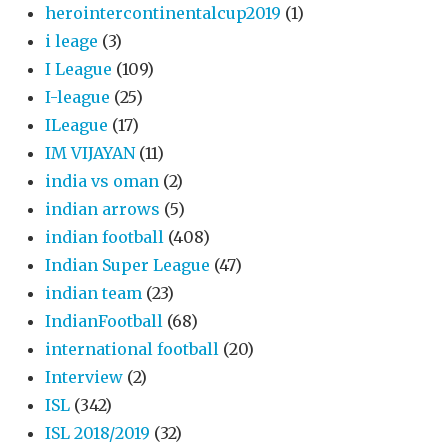
herointercontinentalcup2019
(1)
i leage
(3)
I League
(109)
I-league
(25)
ILeague
(17)
IM VIJAYAN
(11)
india vs oman
(2)
indian arrows
(5)
indian football
(408)
Indian Super League
(47)
indian team
(23)
IndianFootball
(68)
international football
(20)
Interview
(2)
ISL
(342)
ISL 2018/2019
(32)