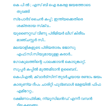
കെ പി ൽ ; എസ് ബി ഐ കേരള ജയത്തോടെ
തുടങ്ങി
സ്‌പോർട് ചൈൻ കപ്പ് ; ഇന്ത്യക്കെതിരെ
ശക്തരായ സ്‌ക്വ...
യുണൈറ്റഡ് വീണു പ്രീമിയർ ലീഗ് കിരീടം
മാഞ്ചസ്റ്റർ സി...
മലയാളികളുടെ പ്രിയതാരം ജോസു
എഫ്.സി.സിയുമായുള്ള കരാർ...
ഗോകുലത്തിന്റെ പാലക്കാടൻ കൊടുങ്കാറ്റ്..
സൂപ്പർ കപ്പിൽ മുത്തമിടാൻ ഉബൈദ്...
കെപിഎൽ; ക്വാർട്സിന് തുടർച്ചയായ രണ്ടാം ജയം
കാരുണ്യ ദീപം ചാരിറ്റി ഫുട്‌ബോൾ മേളയിൽ ഫിഫ
എമിറേറ്റ...
ദക്ഷിണാഫ്രിക്ക, ന്യൂസിലൻഡ് എന്നീ വമ്പൻ
ടീമുകളടങ്ങു...