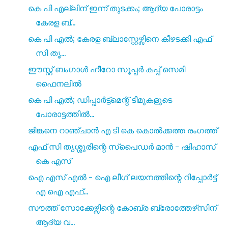
കെ പി എല്ലിന് ഇന്ന് തുടക്കം; ആദ്യ പോരാട്ടം
കേരള ബ്...
കെ പി എൽ; കേരള ബ്ലാസ്റ്റേഴ്സിനെ കീഴടക്കി എഫ്
സി തൃ...
ഈസ്റ്റ് ബംഗാൾ ഹീറോ സൂപ്പർ കപ്പ് സെമി
ഫൈനലിൽ
കെ പി എൽ; ഡിപ്പാർട്ട്മെന്റ് ടീമുകളുടെ
പോരാട്ടത്തിൽ...
ജിങ്കനെ റാഞ്ചാൻ എ ടി കെ കൊൽക്കത്ത രംഗത്ത്
എഫ് സി തൃശ്ശൂരിന്റെ സ്പൈഡർ മാൻ - ഷിഹാസ്
കെ എസ്‌
ഐ എസ്‌ എൽ - ഐ ലീഗ് ലയനത്തിന്റെ റിപ്പോർട്ട്
എ ഐ എഫ്...
സൗത്ത് സോക്കേഴ്സിന്റെ കോബ്ര ബ്രോത്തേഴ്‌സിന്
ആദ്യ വ...