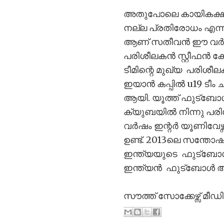
അതുപോലെ കായികക്ഷമതയ
നല്ല പ്രതിരോധം എന്ന്
ആണ് സതീവൻ ഈ വർഷം കേ
പരിശീലകൻ സ്റ്റീഫൻ ക
ടീമിന്റെ മുഖ്യ പരിശീ
ഇയാൻ കപ്പിൽ u19 ടീം 
ആയി. യൂത്ത് ഫുട്‍ബ
ക്യുബയിൽ നിന്നു പരിശീ
വർഷം ഇന്റർ യൂണിവേഴ്സ
ഉണ്ട്. 2013ലെ സന്തോ
ഇന്ത്യയുടെ ഫുട്‍ബോ
ഇന്ത്യൻ ഫുട്‍ബോൾ ആരാ
സൗത്ത് സോക്കേഴ്സ് മീഡ