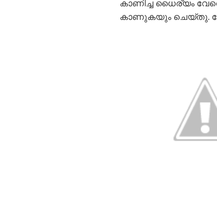
കാണിച്ച ധൈര്യം വേറെ
കാണുകയും ചെയ്തു. കേ