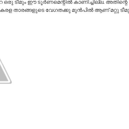
 ഒരു ടീമും ഈ ടൂർണമെന്റിൽ കാണിച്ചില്ല. അതിന്റ
രള താരങ്ങളുടെ വേഗതക്കു മുൻപിൽ ആണ് മറ്റു ടീമു