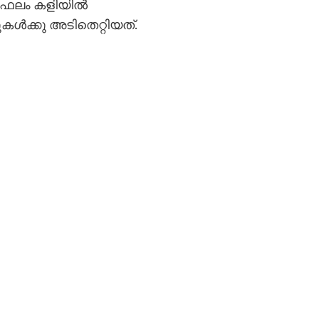
െ ഫലം കളിയിൽ
കൾക്കു അടിതെറ്റിയത്.