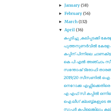
January
(58)
►
February
(56)
►
March
(132)
►
April
(36)
▼
കപ്പടിച്ചു ,കലിപ്പടക്കി കേ
പുത്തനുണർവിൽ കേരള
കപ്പിന് പിന്നിലെ ചാണ
കെ പി എൽ അഞ്ചാം സീസണി
സന്തോഷ് ട്രോഫി താരങ്ങൾ
2019/20 സീസണിൽ ഐ എസ
നെറോക്ക എഫ്സിക്കെതിരെ ശ
എ എഫ് സി കപ്പിൽ ഒന്നി
ഐ ലീഗ് ക്ലബ്ബ്കളുടെ ആ
സൂപ്പർ കപ്പിലെങ്കിലും കല