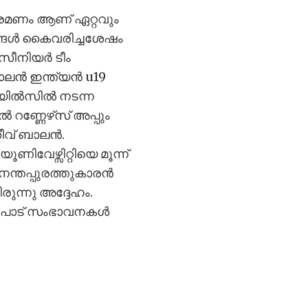
്രമണം ആണ് ഏറ്റവും
്ടങ്ങൾ കൈവരിച്ചശേഷം
സീനിയർ ടീം
ബാലൻ ഇന്ത്യൻ u19
വെയിൽസിൽ നടന്ന
റണ്ണേഴ്‌സ് അപ്പും
ീവ് ബാലൻ.
ണിവേഴ്സിറ്റിയെ മൂന്ന്
വനന്തപ്പുരത്തുകാരൻ
ുന്നു അദ്ദേഹം.
രുപാട് സംഭാവനകൾ