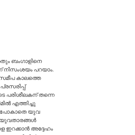
 അതും ബംഗാളിനെ
്ന് നിസംശയം പറയാം.
. സമീപ കാലത്തെ
്രസരിപ്പ്
ുടെ പരിശീലകന് തന്നെ
ിൽ എത്തിച്ചു
കെ പോകാതെ യുവ
ടെ യുവതാരങ്ങൾ
െ ഇറക്കാൻ അദ്ദേഹം