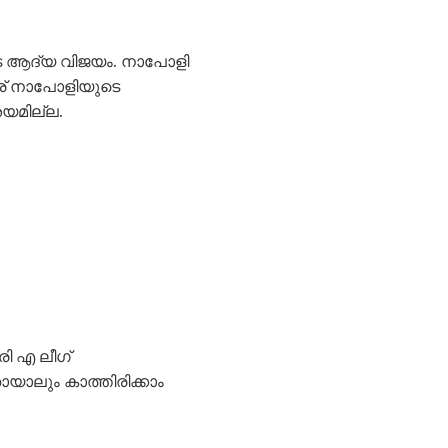
െ ആദ്യ വിജയം. നാപോളി
ര് നാപോളിയുടെ
യമില്ല.
ി എ ലീഗ്
തായാലും കാത്തിരിക്കാം