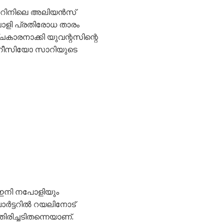
ൽ ടൂറിനിലെ അലിയൻസ്
പോളി പ്രതിരോധ താരം
കാരനാക്കി യുവന്റസിന്റെ
മൗറീസിയോ സാറിയുടെ
 ഇനി നപോളിയും
വാർട്ടറിൽ റയലിനോട്
ിരിച്ചടിതന്നെയാണ്.