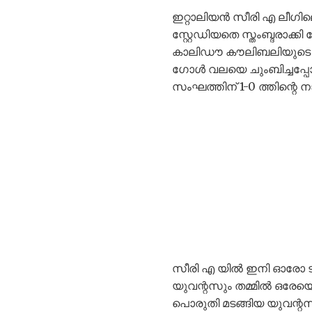
ഇറ്റാലിയന്‍ സീരി എ ലീഗി
സ്റ്റേഡിയതെ സ്തംബ്ദരാ
കാലിഡൗ കൗലിബലിയുടെ ബുള
ഗോൾ വലയെ ചുംബിച്ചപ്പോ
സംഘത്തിന് 1-0 ത്തിന്റെ 
സീരി എ യിൽ ഇനി ഓരോ ടീ
യുവന്റസും തമ്മിൽ ഒരേയൊ
പൊരുതി മടങ്ങിയ യുവന്റസ