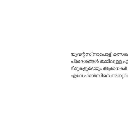
യുവന്റസ് നാപോളി മത്സരം
പ്രദേശങ്ങൾ തമ്മിലുള്ള ഏറ്
ടീമുകളുടെയും ആരാധകർ ത
എവേ ഫാന്‍സിനെ അനുവദിക