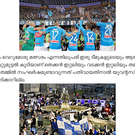
 വെറുമോരു മത്സരം എന്നതിലുപരി ഇരു ടീമുകളുടെയും ആരാധ
റുമുട്ടൽ കൂടിയാണ് തെക്കൻ ഇറ്റലിയും വടക്കൻ ഇറ്റലിയും തമ്മ
മ്മിൽ സംഘർഷമുണ്ടാവുന്നത് പതിവായതിനാൽ യുവന്റസ് ന
്കാറില്ല.