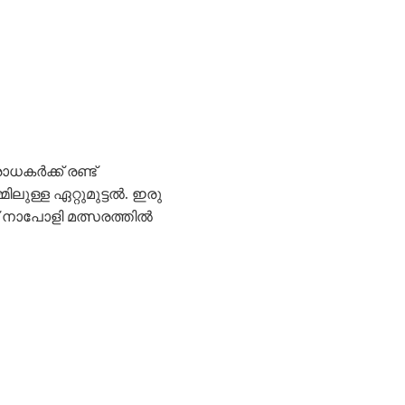
കർക്ക് രണ്ട്
ിലുള്ള ഏറ്റുമുട്ടൽ. ഇരു
ാപോളി മത്സരത്തില്‍