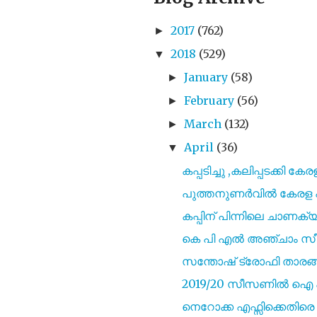
2017
(762)
►
2018
(529)
▼
January
(58)
►
February
(56)
►
March
(132)
►
April
(36)
▼
കപ്പടിച്ചു ,കലിപ്പടക്കി കേ
പുത്തനുണർവിൽ കേരള
കപ്പിന് പിന്നിലെ ചാണ
കെ പി എൽ അഞ്ചാം സീസണി
സന്തോഷ് ട്രോഫി താരങ്ങൾ
2019/20 സീസണിൽ ഐ എസ
നെറോക്ക എഫ്സിക്കെതിരെ ശ