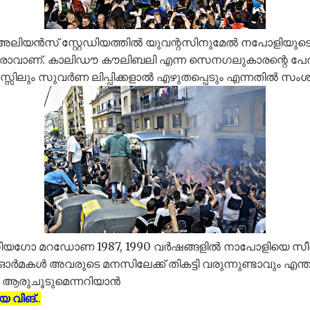
െ അലിയൻസ് സ്റ്റേഡിയത്തിൽ യുവന്റസിനുമേൽ നപോളിയുട
സവരാവാണ്. കാലിഡൗ കൗലിബലി എന്ന സെനഗലുകാരന്റെ പേ
സിലും സുവർണ ലിപ്പിക്കളാൽ എഴുതപ്പെടും എന്നതിൽ സംശ
യഗോ മറഡോണ 1987, 1990 വര്‍ഷങ്ങളില്‍ നാപോളിയെ സീര
െ ഓര്‍മകള്‍ അവരുടെ മനസിലേക്ക് തികട്ടി വരുന്നുണ്ടാവും എന്
ടം ആരുചൂടുമെന്നറിയാൻ
യ വിങ്.
.