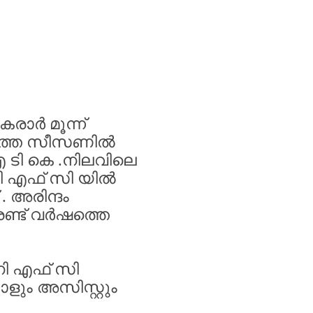
കരാർ
മൂന്ന്
ത്ത
സീസണിൽ
എ
ടി
കെ
.
നിലവിലെ
ി
എഫ്
സി
യിൽ
.
അരിന്ദം
ണ്ട്‌
വർഷത്തെ
ി
എഫ്
സി
ളും
അസിസ്റ്റും