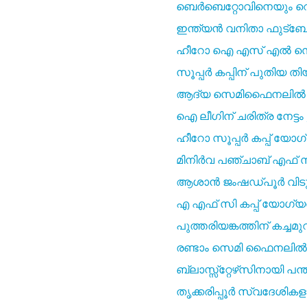
ബെർബെറ്റോവിനെയും റെനെയു
ഇന്ത്യൻ വനിതാ ഫുട്ബോൾ ല
ഹീറോ ഐ എസ്‌ എൽ സെമ
സൂപ്പർ കപ്പിന് പുതിയ ത
ആദ്യ സെമിഫൈനലിൽ ബെ
ഐ ലീഗിന് ചരിത്ര നേട്
ഹീറോ സൂപ്പർ കപ്പ് യോഗ്
മിനിർവ പഞ്ചാബ് എഫ് 
ആശാൻ ജംഷഡ്‌പൂർ വിടുന്
എ എഫ് സി കപ്പ് യോഗ്യത
പുത്തരിയങ്കത്തിന് കച്ചമുറ
രണ്ടാം സെമി ഫൈനലിൽ
ബ്ലാസ്സ്‌റ്റേഴ്‌സിനായി പന്ത്
തൃക്കരിപ്പൂർ സ്വദേശികള