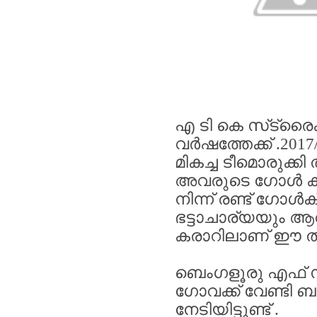
എ
ടി
കെ
സ്‌ട്രൈ
വർഷത്തേക്ക്
.2017
മികച്ച
ടീമൊരുക്കി
ത
അവരുടെ
ഗോൾ
ക
നിന്ന്
രണ്ട്
ഗോൾകീ
ഭട്ടാചാര്യയും
ആവ
കരാറിലാണ്
ഈ
ത
ബെംഗളൂരു
എഫ്
ഗോവക്ക്
വേണ്ടി
ബൂ
നേടിയിട്ടുണ്ട്
.