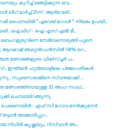
ം കുറിച്ച് ഞെട്ടിക്കുന്ന വെ...
ീഗ് മാർച്ച് 25ന് ; ആദ്യ മത്...
ി ഫൈനലിൽ "എവേയ് ഗോൾ " നിയമം ഉപയി...
ിയതി ; ഐ ലീഗ് - ഐ എസ്‌ എൽ ടീ...
ംഗളൂരുവിനെ നേരിടാനൊരുങ്ങി പൂനെ
ടം ; ആവറേജ് അറ്റെൻഡൻസിൽ 58% റെ...
യത മത്സരങ്ങളുടെ ഫിക്സ്ച്ചർ പ...
സി ; ഇന്ത്യൻ ഫുട്ബോളിലെ പ്രജാപതികൾ
നു , സൂസൈരാജിനെ സ്വന്തമാക്കി ...
 മത്സരത്തിനായുള്ള 32 അംഗ സാധ്...
ുക്കി ചെമ്പടയിറങ്ങുന്നു
 ചെന്നൈയിൻ- എഫ് സി ഗോവ നേർക്കുനേർ
 തട്ടാന്‍ അങ്ങാടിപ്പുറ...
ായ നിധിൻ കൃഷ്ണയും, റിസ്വാൻ അ...