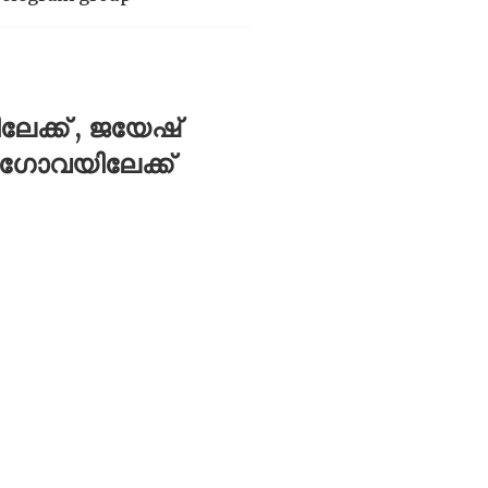
േക്ക് , ജയേഷ്
ി ഗോവയിലേക്ക്