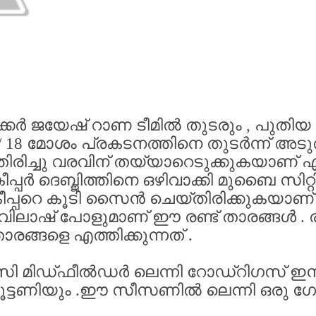
ക്കർ
ജയേഷ്
റാണ
ടീമിൽ
തുടരും
,
പുതിയ
/ 18
മോശം
പ്രകടനത്തിനെ
തുടർന്ന്
അടു
ിരിച്ചു
വരവിന്
തയ്യാറെടുക്കുകയാണ്
ീപ്പർ
ദെബ്ജിത്തിനെ
ഒഴിവാക്കി
മുബൈ
സിറ്റ
പ്പറെ
കൂടി
സൈൻ
ചെയ്തിരിക്കുകയാണ്
ിലാഷ്
പോളുമാണ്
ഈ
രണ്ട്
താരങ്ങൾ
.
ര
ാരങ്ങളെ
എത്തിക്കുന്നത്
.
സി
മിഡ്‌ഫീൽഡർ
ലെന്നി
റോഡ്‌റിഗസ്
ഇന
ട്ടണിയും
.
ഈ
സീസണിൽ
ലെന്നി
ഒരു
ഗോ