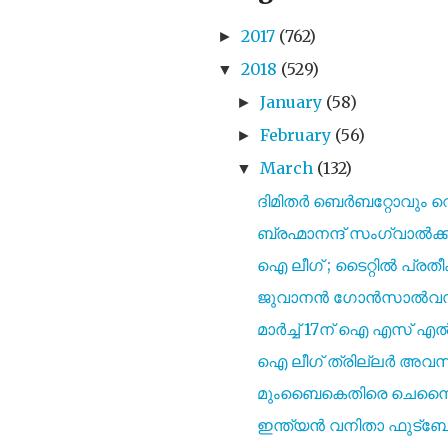
2017
(762)
►
2018
(529)
▼
January
(58)
►
February
(56)
►
March
(132)
▼
ദിമിതർ ബെർബറ്റോവും വെ
ബ്രഹ്മാനന്ദ് സംഗ്വാല്‍ക്ക
ഐ ലീഗ് ; ടൈറ്റിൽ പ്രതീ
ജുവാനൻ ഗോൻസാൽവസ് ബ
മാർച്ച് 17ന് ഐ എസ്‌
ഐ ലീഗ് ത്രില്ലർ അവസാ
മുംബൈകെതിരെ ചെന്നൈയിന
ഇന്ത്യൻ വനിതാ ഫുട്ബ