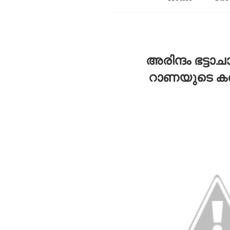
അരിന്ദം ഭട്ട
റാണയുടെ കരാർ