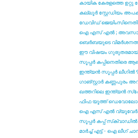
കായിക കേരളത്തെ ഉറ്റു ന
കല്ലൂർ സ്റ്റേഡിയം അപകട
ഡേവിഡ് ജെയിംസിനെതിരെ
ഐ എസ്‌ എൽ ; അവസാന 
ബെർബയുടെ വിമർശനത്തിന്
ഈ വിഷയം ഗുരുതരമായി എടു
സൂപ്പർ കപ്പിനെതിരെ ആ
ഇന്ത്യൻ സൂപ്പർ ലീഗിൽ 90
ഗാങ്സ്റ്റാർ കണ്ണപുരം അവത
ഖത്തറിലെ ഇന്ത്യൻ സ്പോ
ഫിഫ യൂത്ത് ഡെവോലോപ്മെന്
ഐ എസ്‌ എൽ വ്യൂവേർഷിപ്
സൂപ്പർ കപ്പ് സ്‌ക്വാ
മാർച്ച് എട്ട് - ഐ ലീഗ് ചാ