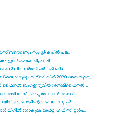
സ് ബ്രൌണും സൂപ്പർ കപ്പിൽ പങ്ക...
ര്‍ - ഇന്ത്യയുടെ ചീറ്റപുലി
ക്ഷകൾ നിലനിർത്തി ചർച്ചിൽ ബ്ര...
െംഗളൂരു എഫ് സി യിൽ 2020 വരെ തുടരും
 എൽ ഫൈനൽ ബംഗളുരുവിൽ ; സെമിഫൈനൽ ...
നത്തിലേക്ക് ; ടൈറ്റിൽ സാധ്യതകൾ...
് ഒരു ഗോളിന്റെ വിജയം ; സൂപ്പർ...
ോൾ ലീഗിൽ ഗോകുലം കേരള എഫ് സി ഉൾപ...