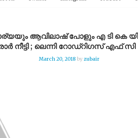
ാചാര്യയും ആവിലാഷ് പോളും എ ടി കെ യില
 നീട്ടി ; ലെന്നി റോഡ്‌റിഗസ് എഫ് സ
March 20, 2018
by
zubair