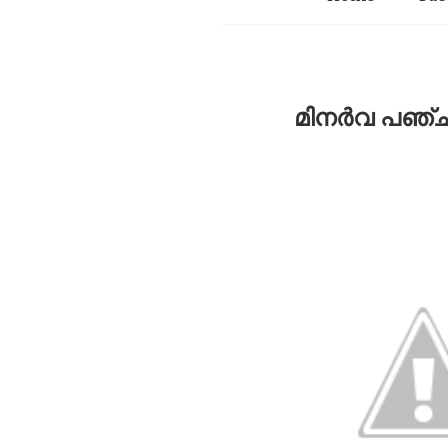
മിനർവ പഞ്ചാ