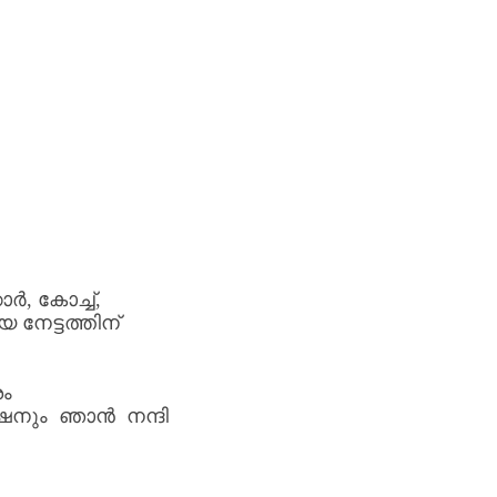
കാർ
,
കോച്ച്
,
ായ
നേട്ടത്തിന്
ശം
നും
ഞാൻ
നന്ദി