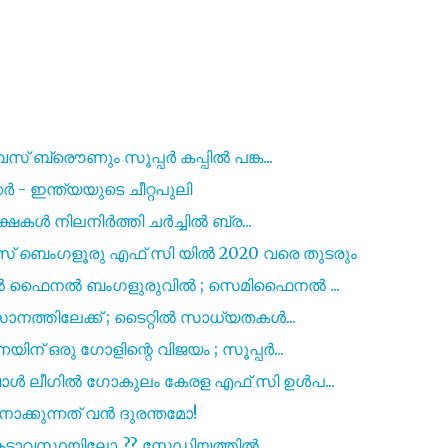
സ് ബ്രൌണും സൂപ്പർ കപ്പിൽ പങ്ക...
ര്‍ - ഇന്ത്യയുടെ ചീറ്റപുലി
ക്ഷകൾ നിലനിർത്തി ചർച്ചിൽ ബ്ര...
െംഗളൂരു എഫ് സി യിൽ 2020 വരെ തുടരും
 എൽ ഫൈനൽ ബംഗളുരുവിൽ ; സെമിഫൈനൽ ...
നത്തിലേക്ക് ; ടൈറ്റിൽ സാധ്യതകൾ...
് ഒരു ഗോളിന്റെ വിജയം ; സൂപ്പർ...
ോൾ ലീഗിൽ ഗോകുലം കേരള എഫ് സി ഉൾപ...
ോക്കുന്നത് വൻ ദുരന്തമോ!
ാവസ്ഥയിലോ..?? സ്റ്റേഡിയത്തിൽ...