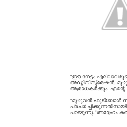
"
ഈ
നേട്ടം
എല്ലാവരുട
അഡ്മിനിസ്ട്രേഷൻ
,
മു
ആരാധകർക്കും
എന്റെ
"
മുഴുവൻ
ഫുട്ബോൾ
സ
പ്രചരിപ്പിക്കുന്നതിനായി
പറയുന്നു
."
അദ്ദേഹം
കത