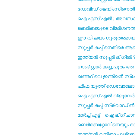
ഡേവിഡ് ജെയിംസിനെതിരെ
ഐ എസ്‌ എൽ ; അവസാന 
ബെർബയുടെ വിമർശനത്തിന്
ഈ വിഷയം ഗുരുതരമായി എടു
സൂപ്പർ കപ്പിനെതിരെ ആ
ഇന്ത്യൻ സൂപ്പർ ലീഗിൽ 90
ഗാങ്സ്റ്റാർ കണ്ണപുരം അവത
ഖത്തറിലെ ഇന്ത്യൻ സ്പോ
ഫിഫ യൂത്ത് ഡെവോലോപ്മെന്
ഐ എസ്‌ എൽ വ്യൂവേർഷിപ്
സൂപ്പർ കപ്പ് സ്‌ക്വാ
മാർച്ച് എട്ട് - ഐ ലീഗ് ചാ
ബെർബെറ്റോവിനെയും റെനെയു
ഇന്ത്യൻ വനിതാ ഫുട്ബോൾ ല