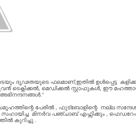
െയും
ദൃഢതയുടെ
ഫലമാണ്
,
ഇതിൽ
ഉൾപ്പെട്ട
കളിക്
ഴുവൻ
ടെക്നിക്കൽ
,
മെഡിക്കൽ
സ്റ്റാഫുകൾ
,
ഈ
മഹത്ത
അഭിനന്ദനങ്ങൾ
."
മൂഹത്തിന്റെ
പേരിൽ
,
ഫുട്ബോളിന്റെ
നല്ല
സന്ദേ
സഹായിച്ച
മിനർവ
പഞ്ചാബ്
എഫ്സിക്കും
,
ഫെഡറേഷ
്തിൽ
കുറിച്ചു
.