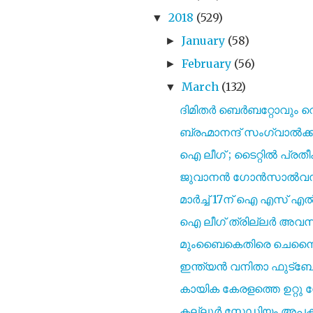
2018
(529)
▼
January
(58)
►
February
(56)
►
March
(132)
▼
ദിമിതർ ബെർബറ്റോവും വെ
ബ്രഹ്മാനന്ദ് സംഗ്വാല്‍ക്ക
ഐ ലീഗ് ; ടൈറ്റിൽ പ്രതീ
ജുവാനൻ ഗോൻസാൽവസ് ബ
മാർച്ച് 17ന് ഐ എസ്‌
ഐ ലീഗ് ത്രില്ലർ അവസാ
മുംബൈകെതിരെ ചെന്നൈയിന
ഇന്ത്യൻ വനിതാ ഫുട്ബ
കായിക കേരളത്തെ ഉറ്റു ന
കല്ലൂർ സ്റ്റേഡിയം അപകട