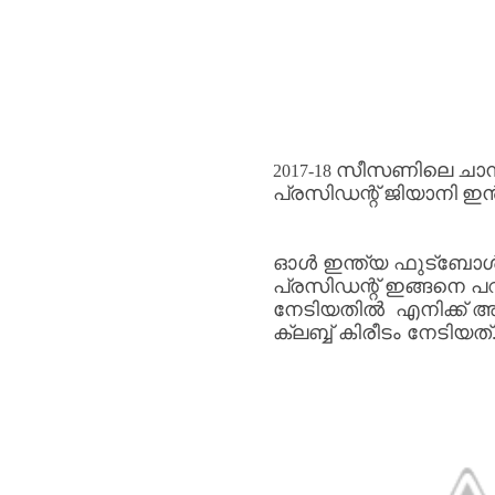
സീസണിലെ
ചാമ
2017-18
പ്രസിഡന്റ്
ജിയാനി
ഇൻ
ഓൾ
ഇന്ത്യ
ഫുട്ബോ
പ്രസിഡന്റ്
ഇങ്ങനെ
പ
നേടിയതിൽ
എനിക്ക്
അഭ
ക്ലബ്ബ്
കിരീടം
നേടിയത്