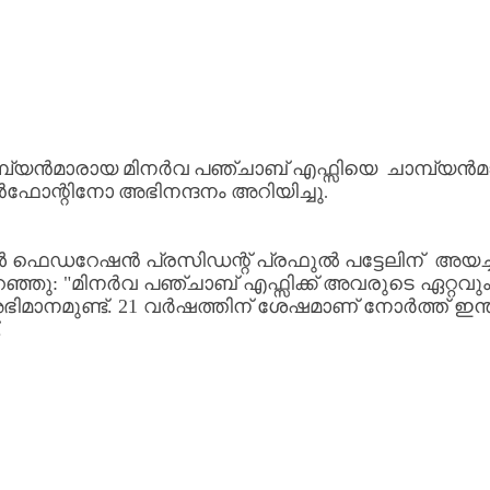
്പ്യൻമാരായ
മിനർവ
പഞ്ചാബ്
എഫ്സിയെ
ചാമ്പ്യൻ
ഫോന്റിനോ
അഭിനന്ദനം
അറിയിച്ചു
.
ൾ
ഫെഡറേഷൻ
പ്രസിഡന്റ്
പ്രഫുൽ
പട്ടേലിന്
അയച്
റഞ്ഞു
: "
മിനർവ
പഞ്ചാബ്
എഫ്സിക്ക്
അവരുടെ
ഏറ്റവു
ിമാനമുണ്ട്
. 21
വർഷത്തിന്
ശേഷമാണ്
നോർത്ത്
ഇന
.