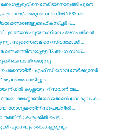
ംഗളൂരുവിനെ നേരിടാനൊരുങ്ങി പൂനെ
ടം ; ആവറേജ് അറ്റെൻഡൻസിൽ 58% റെ...
യത മത്സരങ്ങളുടെ ഫിക്സ്ച്ചർ പ...
സി ; ഇന്ത്യൻ ഫുട്ബോളിലെ പ്രജാപതികൾ
നു , സൂസൈരാജിനെ സ്വന്തമാക്കി ...
 മത്സരത്തിനായുള്ള 32 അംഗ സാധ്...
ുക്കി ചെമ്പടയിറങ്ങുന്നു
 ചെന്നൈയിൻ- എഫ് സി ഗോവ നേർക്കുനേർ
 തട്ടാന്‍ അങ്ങാടിപ്പുറ...
ായ നിധിൻ കൃഷ്ണയും, റിസ്വാൻ അ...
് താരം അന്റോണിയോ ജർമെൻ ഗോകുലം ക...
ിയായി ഗോഗുലത്തിന് സ്പെയ്നിൽ ...
ത്തിൽ ; കുരുക്കിൽ പെട്ട് ...
മുറുക്കി പൂനെയും ബെംഗളുരുവും