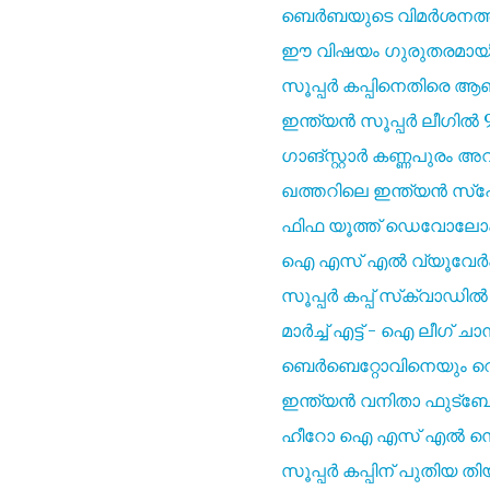
ബെർബയുടെ വിമർശനത്തിന്
ഈ വിഷയം ഗുരുതരമായി എടു
സൂപ്പർ കപ്പിനെതിരെ ആ
ഇന്ത്യൻ സൂപ്പർ ലീഗിൽ 90
ഗാങ്സ്റ്റാർ കണ്ണപുരം അവത
ഖത്തറിലെ ഇന്ത്യൻ സ്പോ
ഫിഫ യൂത്ത് ഡെവോലോപ്മെന്
ഐ എസ്‌ എൽ വ്യൂവേർഷിപ്
സൂപ്പർ കപ്പ് സ്‌ക്വാ
മാർച്ച് എട്ട് - ഐ ലീഗ് ചാ
ബെർബെറ്റോവിനെയും റെനെയു
ഇന്ത്യൻ വനിതാ ഫുട്ബോൾ ല
ഹീറോ ഐ എസ്‌ എൽ സെമ
സൂപ്പർ കപ്പിന് പുതിയ ത