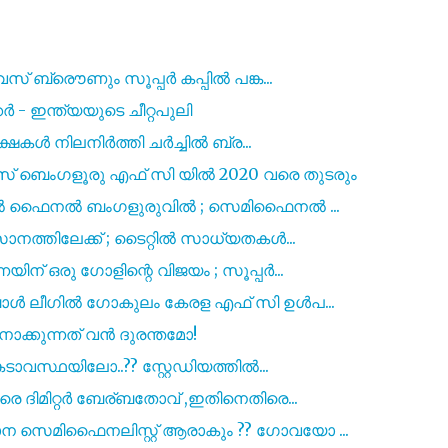
സ് ബ്രൌണും സൂപ്പർ കപ്പിൽ പങ്ക...
ര്‍ - ഇന്ത്യയുടെ ചീറ്റപുലി
ക്ഷകൾ നിലനിർത്തി ചർച്ചിൽ ബ്ര...
െംഗളൂരു എഫ് സി യിൽ 2020 വരെ തുടരും
 എൽ ഫൈനൽ ബംഗളുരുവിൽ ; സെമിഫൈനൽ ...
നത്തിലേക്ക് ; ടൈറ്റിൽ സാധ്യതകൾ...
് ഒരു ഗോളിന്റെ വിജയം ; സൂപ്പർ...
ോൾ ലീഗിൽ ഗോകുലം കേരള എഫ് സി ഉൾപ...
ോക്കുന്നത് വൻ ദുരന്തമോ!
ാവസ്ഥയിലോ..?? സ്റ്റേഡിയത്തിൽ...
 ദിമിറ്റർ ബേര്ബതോവ് ,ഇതിനെതിരെ...
സെമിഫൈനലിസ്റ്റ് ആരാകും ?? ഗോവയോ ...