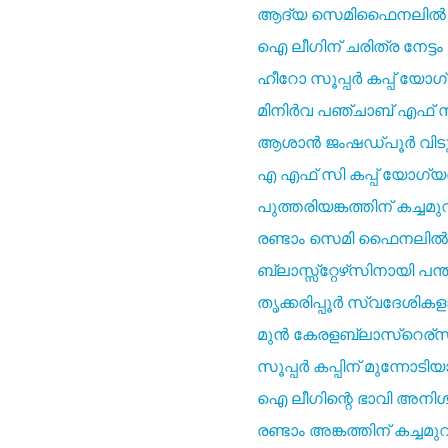
ആദ്യ സെമിഫൈനലിൽ ബെ
ഐ ലീഗിന് ചരിത്ര നേട്
ഹീറോ സൂപ്പർ കപ്പ് യോഗ്
മിനിർവ പഞ്ചാബ് എഫ് 
ആശാൻ ജംഷഡ്‌പൂർ വിടുന്
എ എഫ് സി കപ്പ് യോഗ്യത
പുത്തരിയങ്കത്തിന് കച്ചമുറ
രണ്ടാം സെമി ഫൈനലിൽ
ബ്ലാസ്സ്‌റ്റേഴ്‌സിനായി പന്ത്
തൃക്കരിപ്പൂർ സ്വദേശികള
മുൻ കേരളബ്ലാസ്റെര്സ
സൂപ്പർ കപ്പിന് മുന്നോട
ഐ ലീഗിന്റെ ഭാവി അനിശ്ചത
രണ്ടാം അങ്കത്തിന് കച്ച