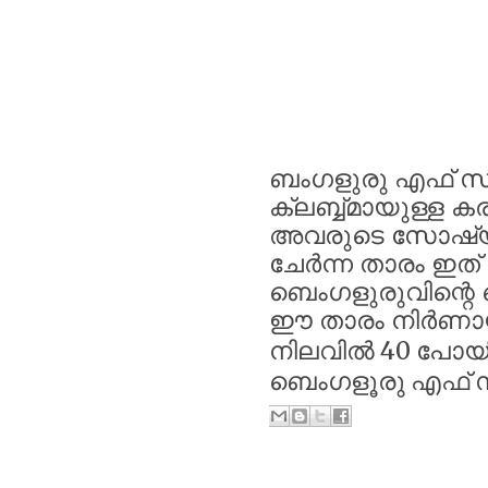
ബംഗളുരു
എഫ്
സ
ക്ലബ്ബ്മായുള്ള
കര
അവരുടെ
സോഷ്
ചേർന്ന
താരം
ഇത്
ബെംഗളുരുവിന്റെ
ഈ
താരം
നിർണ
നിലവിൽ 40 പോയി
ബെംഗളൂരു എഫ് സ