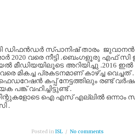
ി
ഡിഫൻഡർ
സ്പാനിഷ്
താരം
ജുവാനൻ
ാർ
2020
വരെ
നീട്ടി
.
ബെംഗളൂരു
എഫ്
സി
യൽ
മീഡിയയിലൂടെ
അറിയിച്ചു
.2016
ഇൽ
വരെ
മികച്ച
പ്രകടനമാണ്
കാഴ്ച്ച
വെച്ചത്
ഫെഡറേഷൻ
കപ്പ്
നേട്ടത്തിലും
രണ്ട്
വർഷ
ായക
പങ്ക്
വഹിച്ചിട്ടുണ്ട്
.
ന്റുകളോടെ ഐ എസ്‌ എല്ലിൽ ഒന്നാം സ
ി .
Posted in
ISL
/
No comments