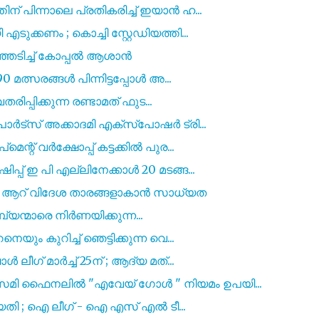
 പിന്നാലെ പ്രതികരിച്ച് ഇയാൻ ഹ...
ക്കണം ; കൊച്ചി സ്റ്റേഡിയത്തി...
ഞ്ഞടിച്ച് കോപ്പൽ ആശാൻ
 മത്സരങ്ങൾ പിന്നിട്ടപ്പോൾ അ...
രിപ്പിക്കുന്ന രണ്ടാമത് ഫുട...
ർട്സ് അക്കാദമി എക്സ്പോഷർ ട്രി...
റ് വർക്ഷോപ്പ് കട്ടക്കിൽ പുര...
പ് ഇ പി എല്ലിനേക്കാൾ 20 മടങ്ങ...
ഡിൽ ആറ് വിദേശ താരങ്ങളാകാൻ സാധ്യത
മ്പ്യന്മാരെ നിർണയിക്കുന്ന...
ം കുറിച്ച് ഞെട്ടിക്കുന്ന വെ...
ീഗ് മാർച്ച് 25ന് ; ആദ്യ മത്...
ി ഫൈനലിൽ "എവേയ് ഗോൾ " നിയമം ഉപയി...
ിയതി ; ഐ ലീഗ് - ഐ എസ്‌ എൽ ടീ...