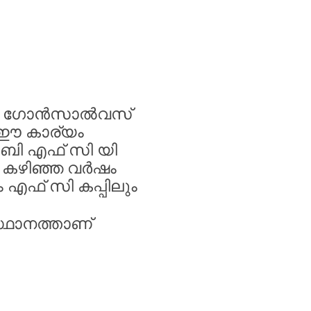
ഗോൻസാൽവസ്
ഈ
കാര്യം
ബി
എഫ്
സി
യി
.
കഴിഞ്ഞ
വർഷം
ം
എഫ്
സി
കപ്പിലും
്ഥാനത്താണ്