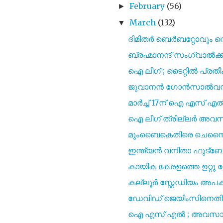
February
(56)
►
March
(132)
▼
ദിമിതർ ബെർബറ്റോവും വെ
ബ്രഹ്മാനന്ദ് സംഗ്വാല്‍ക്ക
ഐ ലീഗ് ; ടൈറ്റിൽ പ്രതീ
ജുവാനൻ ഗോൻസാൽവസ് ബ
മാർച്ച് 17ന് ഐ എസ്‌
ഐ ലീഗ് ത്രില്ലർ അവസാ
മുംബൈകെതിരെ ചെന്നൈയിന
ഇന്ത്യൻ വനിതാ ഫുട്ബ
കായിക കേരളത്തെ ഉറ്റു ന
കല്ലൂർ സ്റ്റേഡിയം അപകട
ഡേവിഡ് ജെയിംസിനെതിരെ
ഐ എസ്‌ എൽ ; അവസാന 