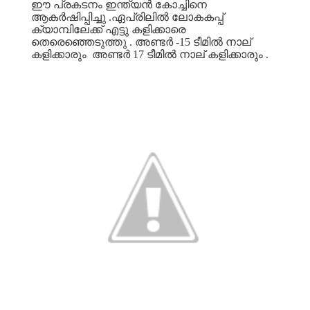
ഈ
പ്രകടനം
ഇന്ത്യൻ
കോച്ചിനെ
ആകർഷിപ്പിച്ചു
.
ഏപ്രിലിൽ
ലോകകപ്പ്
ക്യാമ്പിലേക്ക്
എട്ടു
കളിക്കാരെ
തെരെഞ്ഞെടുത്തു
.
അണ്ടർ
-15
ടീമിൽ
നാല്
കളിക്കാരും
അണ്ടർ
17
ടീമിൽ
നാല്
കളിക്കാരും
.