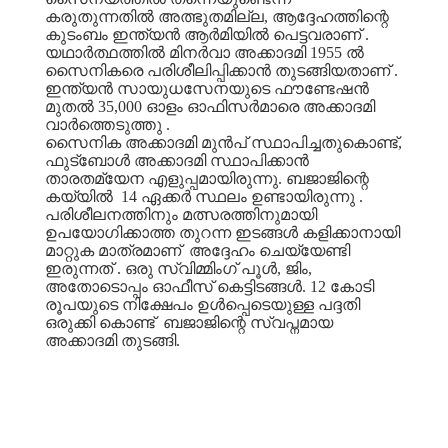
കരുതുന്നതിൽ
അത്ഭുതമില്ല
,
ആദ്ദേഹത്തിന്റെ
കുടംബം
ഇന്ത്യൻ
ആർമിയിൽ
പെട്ടവരാണ്
.
യഥാർത്ഥത്തിൽ
മിനർവാ
അക്കാദമി
1955
ൽ
സൈനികരെ
പരിശീലിപ്പിക്കാൻ
തുടങ്ങിയതാണ്
.
ഇന്ത്യൻ
സായുധസേനയുടെ
ഫൗണ്ടേഷൻ
മുതൽ
35,000
ഓളം
ഓഫിസർമാരെ
അക്കാദമി
വാർത്തെടുത്തു
.
സൈനിക
അക്കാദമി
മുൻപ്
സ്ഥാപിച്ചതുകൊണ്ട്
,
ഫുട്ബോൾ
അക്കാദമി
സ്ഥാപിക്കാൻ
താരതമ്യേന
എളുപ്പമായിരുന്നു
.
ബജാജിന്റെ
കയ്യിൽ
14
ഏക്കർ
സ്ഥലം
ഉണ്ടായിരുന്നു
.
പരിശീലനത്തിനും
മത്സരത്തിനുമായി
ഉപയോഗിക്കാത്ത
തുറന്ന
ഇടങ്ങൾ
കളിക്കാനായി
മാറ്റുക
മാത്രമാണ്
അദ്ദേഹം
ചെയ്യേണ്ടി
ഇരുന്നത്
.
ഒരു
സ്വിമ്മിംഗ്
പൂൾ
,
ജിം
,
അതോടൊപ്പം
ഓഫീസ്
കെട്ടിടങ്ങൾ
. 12
കോടി
രൂപയുടെ
നിക്ഷേപം
ഉൾപ്പെടെയുള്ള
പദ്ദതി
ഒരുക്കി
കൊണ്ട്
ബജാജിന്റെ
സ്വപ്നമായ
അക്കാദമി
തുടങ്ങി
.