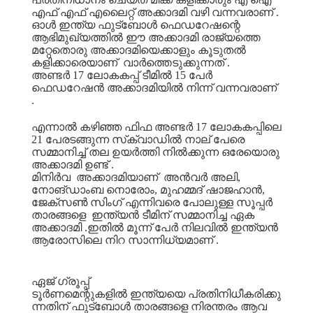
എഫ്
എഫ്
എലൈറ്റ്
അക്കാദമി
വഴി
വന്നവരാണ്
.
ഓൾ
ഇന്ത്യ
ഫുട്ബോൾ
ഫെഡറേഷന്റെ
ആഭിമുഖ്യത്തിൽ
ഈ
അക്കാദമി
രാജ്യത്തെ
മറ്റേതൊരു
അക്കാദമിയെക്കാളും
കൂടുതൽ
കളിക്കാരെയാണ്
വാർത്തെടുക്കുന്നത്
.
അണ്ടർ
17
ലോകകപ്പ്
ടീമിൽ
15
പേർ
ഫെഡറേഷൻ
അക്കാദമിയിൽ
നിന്ന്
വന്നവരാണ്
.
എന്നാൽ
കഴിഞ്ഞ
ഫിഫ
അണ്ടർ
17
ലോകകപ്പിലെ
21
പേരടങ്ങുന്ന
സ്‌ക്വാഡിൽ
നാല്
പേരെ
സമ്മാനിച്ച്
തല
ഉയർത്തി
നിൽക്കുന്ന
ഒരേയൊരു
അക്കാദമി
ഉണ്ട്
.
മിനിർവ
അക്കാദമിയാണ്
അൻവർ
അലി
,
നോങ്ഡാംബ
നൊരോം
,
മുഹമ്മദ്
ഷാജഹാൻ
,
ജേക്സൺ
സിംഗ്
എന്നിവരെ
പോലുള്ള
സൂപ്പർ
താരങ്ങളെ
ഇന്ത്യൻ
ടീമിന്
സമ്മാനിച്ച
ഏക
അക്കാദമി
.ഇതിൽ മൂന്ന് പേർ നിലവിൽ ഇന്ത്യൻ
ആരോസിലെ നിറ സാന്നിധ്യമാണ് .
ഏജ്
ഗ്രൂപ്പ്
ടൂർണമെന്റുകളിൽ
ഇന്ത്യയെ
പ്രതിനിധീകരിക്കു
ന്നതിന്
ഫുട്ബോൾ
താരങ്ങളെ
നിരന്തരം
ആവ