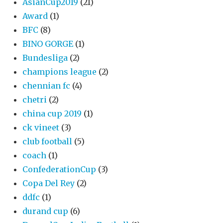
AsianCup2019
(21)
Award
(1)
BFC
(8)
BINO GORGE
(1)
Bundesliga
(2)
champions league
(2)
chennian fc
(4)
chetri
(2)
china cup 2019
(1)
ck vineet
(3)
club football
(5)
coach
(1)
ConfederationCup
(3)
Copa Del Rey
(2)
ddfc
(1)
durand cup
(6)