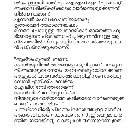
ശ്യം
ഉള്ളതിനാൽ
എ
.
ഐ
.
എഫ്
.
എഫ്
എലൈറ്റ്
അക്കാഡമിക്ക്
കളിക്കാരെ
വാർത്തെടുക്കേണ്ടത്
നിർബന്ധമാണ്
.
എന്നാൽ
ഫെഡറേഷന്
ഇതൊരു
ഉത്തരവാദിത്തമാണെങ്കിലും
,
മിനർവ
പോലുള്ള
അക്കാദമികൾ
രാജ്യത്ത്
ഫു
ട്ബോളിനെ
പ്രോത്സാഹിപ്പിക്കുന്നതിനുള്ള
ആ
ഗ്രഹത്തിൽ
നിന്നും
കളിക്കാരെ
വാർത്തെടുക്കാ
ൻ
പരിശ്രമിക്കുകയാണ്
.
"
ആദ്യം
മുതൽ
തന്നെ
,
ഞാൻ
ജൂനിയർ
താരങ്ങളെ
ക്കുറിച്ചാണ്
പറയുന്ന
ത്
.
ഞങ്ങളുടെ
നോട്ടം
യുവ
തലമുറയിലേക്കാണ്
.
ആളുകൾ
പാരമ്പര്യത്തെക്കുറിച്ച്
സംസാരിക്കു
മ്പോൾ
എനിക്ക്
പരമ്പര്യം
ഐ
ലീഗ്
നേടിത്തരുമെന്ന്
ഞാൻ
വിശ്വസിക്കുന്നില്ല
.
നിങ്ങളുടെ
രാജ്യത്തെ
കളിക്കാരെ
വാർത്തെടുക്ക
ലാണ്
-
പാരമ്പര്യം
. "
ചണ്ഡിഗഡിന്റെ
പ്രാന്തപ്രദേശത്തുള്ള
മിനർവ
അക്കാദമിയുടെ
സ്ഥാപകനും
സി
.
ഇ
.
ഒയുമായ
ര
ഞ്ജിത്
ബജാജിന്റെ
വാക്കുകൾ
തന്നെയാണ്
ഇത്
.