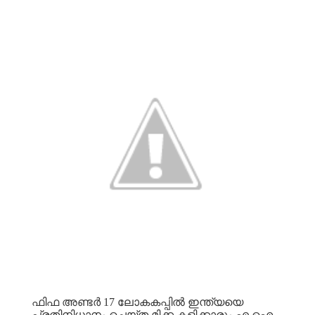
ഫിഫ
അണ്ടർ
17
ലോകകപ്പിൽ
ഇന്ത്യയെ
പ്രതിനിധാനം
ചെയ്ത
മിക്ക
കളിക്കാരും
എ
ഐ