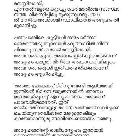
മനസ്സിലാക്കി
,
എന്നാൽ
വളരെ
കുറച്ചു
പേർ
മാത്രമേ
സംസ്ഥാ
നത്ത്
വികസിപ്പിച്ചെടുക്കുന്നുള്ളു
. 2005
ൽ
മിനർവ
അക്കാദമി
സ്ഥാപിക്കാൻ
അദ്ദേഹം
തീ
രുമാനിച്ചു
.
പഞ്ചാബിലെ
കുട്ടികൾ
സ്പോർട്സ്
തെരഞ്ഞെടുക്കുമ്പോൾ
ഫുട്ബാളിൽ
നിന്ന്
പിന്മാറുന്നത്
ബജാജ്
മനസ്സിലാക്കി
.
അവസരങ്ങളുടെ
അഭാവം
ഇത്
കുറവാണെന്ന്
അദ്ദേഹം
കരുതി
.
മിനിർവ
അക്കാഡമിയിലൂടെ
അവസരം
ഒരുക്കി
ഇത്
പരിഹരിക്കണമെന്ന്
അദ്ദേഹം
ആഗ്രഹിച്ചു
.
'
അതെ
,
ലോകകപ്പ്
ടീമിനു
വേണ്ടി
ആദ്യമായി
ഇന്ത്യൻ
ടീമിനെ
ഒരുക്കന്നതിൽ
ഞാനും
ഭാഗമായിരുന്നു
'
എന്നു
പറയാം
.
അതാണ്
പാരമ്പര്യമെന്നത്
.
ഇത്
രാജ്യത്തിനായുള്ളതാണ്
,
രാജ്യത്ത്
വളർച്ചക്ക്
ചെയ്യുന്നതല്ലാതെ
മറ്റെന്തെങ്കിലും
കാര്യമൊന്നുമുണ്ടാവില്ല
-
ബജാജ്
പറഞ്ഞു
.
അദ്ദേഹത്തിന്റെ
രാജ്യസ്നേഹം
ഇന്ത്യൻ
സൈന്യത്തിൽ
തന്നെയുണ്ടെന്ന്