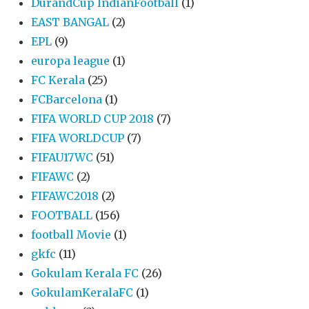
DurandCup IndianFootball
(1)
EAST BANGAL
(2)
EPL
(9)
europa league
(1)
FC Kerala
(25)
FCBarcelona
(1)
FIFA WORLD CUP 2018
(7)
FIFA WORLDCUP
(7)
FIFAU17WC
(51)
FIFAWC
(2)
FIFAWC2018
(2)
FOOTBALL
(156)
football Movie
(1)
gkfc
(11)
Gokulam Kerala FC
(26)
GokulamKeralaFC
(1)