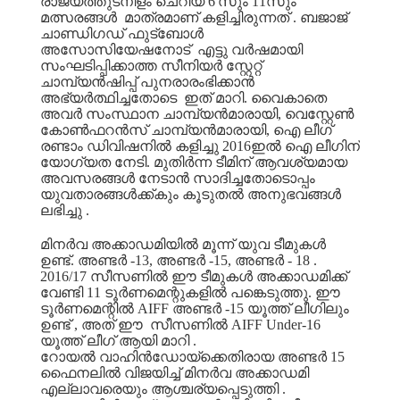
രാജ്യത്തുടനീളം
ചെറിയ
6'
സും
11
സും
മത്സരങ്ങൾ
മാത്രമാണ്
കളിച്ചിരുന്നത്
.
ബജാജ്
ചാണ്ഡിഗഡ്
ഫുട്ബോൾ
അസോസിയേഷനോട്
എട്ടു
വർഷമായി
സംഘടിപ്പിക്കാത്ത
സീനിയർ
സ്റ്റേറ്റ്
ചാമ്പ്യൻഷിപ്പ്
പുനരാരംഭിക്കാൻ
അഭ്യർത്ഥിച്ചതോടെ
ഇത്
മാറി
.
വൈകാതെ
അവർ
സംസ്ഥാന
ചാമ്പ്യൻമാരായി
,
വെസ്റ്റേൺ
കോൺഫറൻസ്
ചാമ്പ്യൻമാരായി
,
ഐ
ലീഗ്
രണ്ടാം
ഡിവിഷനിൽ
കളിച്ചു
2016
ഇൽ
ഐ
ലീഗിന്
യോഗ്യത
നേടി
.
മുതിർന്ന
ടീമിന്
ആവശ്യമായ
അവസരങ്ങൾ
നേടാൻ
സാദിച്ചതോടൊപ്പം
യുവതാരങ്ങൾക്ക്കും
കൂടുതൽ
അനുഭവങ്ങൾ
ലഭിച്ചു
.
മിനർവ
അക്കാഡമിയിൽ
മൂന്ന്
യുവ
ടീമുകൾ
ഉണ്ട്
.
അണ്ടർ
-13,
അണ്ടർ
-15,
അണ്ടർ
- 18 .
2016/17
സീസണിൽ
ഈ
ടീമുകൾ
അക്കാഡമിക്ക്
വേണ്ടി
11
ടൂർണമെന്റുകളിൽ
പങ്കെടുത്തു
.
ഈ
ടൂർണമെന്റിൽ
AIFF
അണ്ടർ
-15
യൂത്ത്
ലീഗിലും
ഉണ്ട്
,
അത്
ഈ
സീസണിൽ
AIFF Under-16
യൂത്ത്
ലീഗ്
ആയി
മാറി
.
റോയൽ
വാഹിൻഡോയ്ക്കെതിരായ
അണ്ടർ
15
ഫൈനലിൽ
വിജയിച്ച്
മിനർവ
അക്കാഡമി
എല്ലാവരെയും
ആശ്ചര്യപ്പെടുത്തി
.