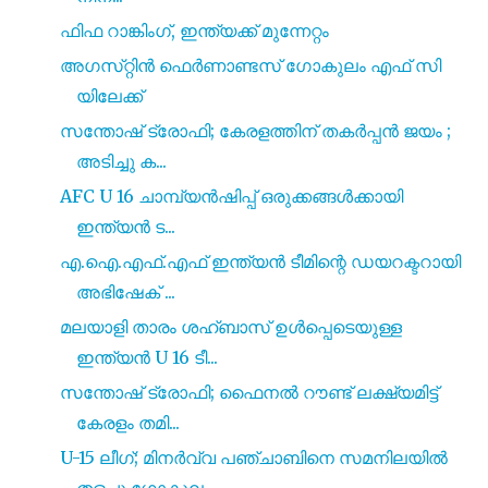
ഫിഫ റാങ്കിംഗ്, ഇന്ത്യക്ക് മുന്നേറ്റം
അഗസ്‌റ്റിൻ ഫെർണാണ്ടസ് ഗോകുലം എഫ് സി
യിലേക്ക്
സന്തോഷ് ട്രോഫി; കേരളത്തിന് തകർപ്പൻ ജയം ;
അടിച്ചു ക...
AFC U 16 ചാമ്പ്യൻഷിപ്പ് ഒരുക്കങ്ങൾക്കായി
ഇന്ത്യൻ ട...
എ.ഐ.എഫ്.എഫ് ഇന്ത്യൻ ടീമിന്റെ ഡയറക്ടറായി
അഭിഷേക് ...
മലയാളി താരം ശഹ്ബാസ് ഉൾപ്പെടെയുള്ള
ഇന്ത്യൻ U 16 ടീ...
സന്തോഷ് ട്രോഫി; ഫൈനൽ റൗണ്ട് ലക്ഷ്യമിട്ട്
കേരളം തമി...
U-15 ലീഗ്; മിനർവ്വ പഞ്ചാബിനെ സമനിലയിൽ