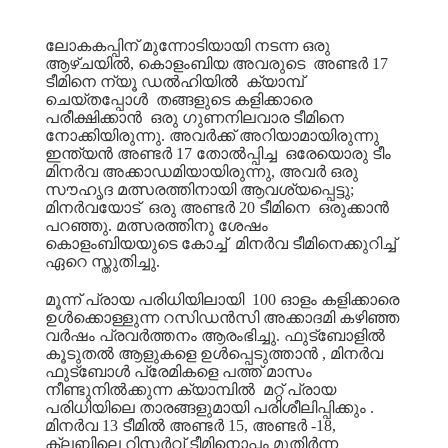
ലോകകപ്പിന്
മുന്നോടിയായി
നടന്ന
ഒരു
ആഴ്ചയിൽ
,
കൊളംബിയ
അവരുടെ
അണ്ടർ
17
ടീമിനെ
ന്യൂ
ഡൽഹിയിൽ
ക്യാമ്പ്
ചെയ്തപ്പോൾ
തങ്ങളുടെ
കളിക്കാരെ
പരീക്ഷിക്കാൻ
ഒരു
ഗുണനിലവാര
ടീമിനെ
നോക്കിയിരുന്നു
.
അവർക്ക്
അറിയാമായിരുന്നു
ഇന്ത്യൻ
അണ്ടർ
17
തോൽപ്പിച്ച
ഒരേയൊരു
ടീം
മിനർവ
അക്കാഡമിയായിരുന്നു
,
അവർ
ഒരു
സൗഹൃദ
മത്സരത്തിനായി
ആവശ്യപ്പെട്ടു
;
മിനർവയോട്
ഒരു
അണ്ടർ
20
ടീമിനെ
ഒരുക്കാൻ
പറഞ്ഞു
.
മത്സരത്തിനു
ശേഷം
കൊളംബിയയുടെ
കോച്ച്
മിനർവ
ടീമിനെക്കുറിച്ച്
ഏറെ
സ്തുതിച്ചു
.
മൂന്ന്
പ്രായ
പരിധിയിലായി
100
ഓളം
കളിക്കാരെ
ഉൾക്കൊള്ളുന്ന
റസിഡൻസി
അക്കാദമി
കഴിഞ്ഞ
വർഷം
പ്രവർത്തനം
ആരംഭിച്ചു
.
ഫുട്ബോളിൽ
കൂടുതൽ
ആളുകളെ
ഉൾപ്പെടുത്താൻ
,
മിനർവ
ഫുട്ബോൾ
പ്രേമികളെ
പത്ത്
മാസം
നീണ്ടുനിൽക്കുന്ന
ക്യാമ്പിൽ
മറ്റ്
പ്രായ
പരിധിയിലെ
താരങ്ങളുമായി
പരിശീലിപ്പിക്കും
.
മിനർവ
13
ടീമിൽ
അണ്ടർ
15,
അണ്ടർ
-18,
ക്ലബ്ബിലെ
റിസർവ്
ടീമിനൊപ്പം
മുതിർന്ന