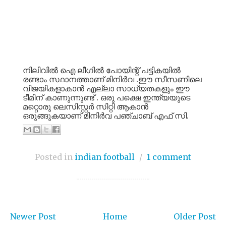
നിലിവിൽ
ഐ
ലീഗിൽ
പോയിന്റ്
പട്ടികയിൽ
രണ്ടാം
സ്ഥാനത്താണ്
മിനിർവ
.
ഈ
സീസണിലെ
വിജയികളാകാൻ
എല്ലാ
സാധ്യതകളും
ഈ
ടീമിന്
കാണുന്നുണ്ട്
.
ഒരു
പക്ഷെ
ഇന്ത്യയുടെ
മറ്റൊരു
ലെസിസ്റ്റർ
സിറ്റി
ആകാൻ
ഒരുങ്ങുകയാണ്
മിനിർവ
പഞ്ചാബ്
എഫ്
സി
.
Posted in
indian football
/
1 comment
Newer Post
Home
Older Post