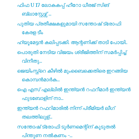
ഫിഫ U 17 ലോകകപ്പ് ഹീറോ ധീരജ് സിങ്
ബ്ലാസ്റ്റേഴ്സ്‌ ...
പുതിയ പ്രതീക്ഷകളുമായി സന്തോഷ് ട്രോഫി
കേരള ടീം
ഹ്യൂമേട്ടൻ കലിപ്പടക്കി. ആന്റണിക്ക് താടി പോയി..
പൊരുതി നേടിയ വിജയം ശ്രീജിത്തിന് സമർപ്പിച്ച്
വിനീതു...
ജെയിംസ്ന്റെ കീഴിൽ മുംബൈക്കെതിരെ ഇറങ്ങിയ
കൊമ്പൻമാർക...
ഐ എസ്‌ എല്ലിൽ ഇന്ത്യൻ റഫറീമാർ ഇന്ത്യൻ
ഫുടബോളിന് നാ...
ഇന്ത്യൻ റഫറിമാരിൽ നിന്ന് പ്രീമിയർ ലീഗ്
തലത്തിലുള്...
സന്തോഷ് ട്രോഫി ടൂർണമെന്റിന് കൂടുതൽ
പിന്തുണ നൽകണം -...