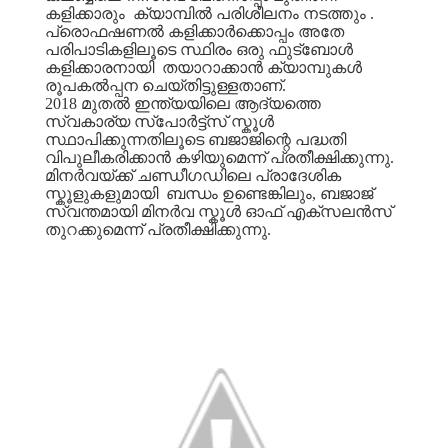
കളിക്കാരും
ക്യാമ്പിൽ
പരിശീലനം
നടത്തും
.
പ്രൊഫഷണൽ
കളിക്കാർക്കൊപ്പം
അതേ
പരിപാടികളിലൂടെ
സ്ഥിരം
ഒരു
ഫുട്ബോൾ
കളിക്കാരനായി
തയാറാക്കാൻ
ക്യാമ്പുകൾ
രൂപകൽപ്പന
ചെയ്തിട്ടുള്ളതാണ്
.
2018
മുതൽ
ഇന്ത്യയിലെ
ആദ്യത്തെ
സ്വകാര്യ
സ്പോർട്ട്സ്
സ്കൂൾ
സ്ഥാപിക്കുന്നതിലൂടെ
ബജാജിന്റെ
പദ്ധതി
വിപുലീകരിക്കാൻ
കഴിയുമെന്ന്
പ്രതീക്ഷിക്കുന്നു
.
മിനർവയ്ക്ക്
ചണ്ഡീഗഡിലെ
പ്രാദേശിക
സ്കൂളുകളുമായി
ബന്ധം
ഉണ്ടെങ്കിലും
,
ബജാജ്
സ്വന്തമായി
മിനർവ
സ്കൂൾ
ഓഫ്
എക്സലൻസ്
തുറക്കുമെന്ന്
പ്രതീക്ഷിക്കുന്നു
.