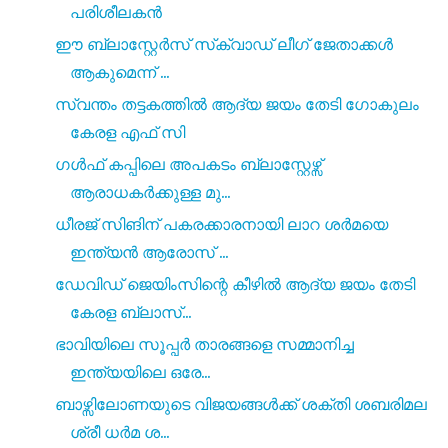
പരിശീലകൻ
ഈ ബ്ലാസ്റ്റേർസ് സ്‌ക്വാഡ് ലീഗ് ജേതാക്കൾ
ആകുമെന്ന് ...
സ്വന്തം തട്ടകത്തിൽ ആദ്യ ജയം തേടി ഗോകുലം
കേരള എഫ് സി
ഗൾഫ് കപ്പിലെ അപകടം ബ്ലാസ്റ്റേഴ്സ്
ആരാധകർക്കുള്ള മു...
ധീരജ് സിങിന് പകരക്കാരനായി ലാറ ശർമയെ
ഇന്ത്യൻ ആരോസ് ...
ഡേവിഡ് ജെയിംസിന്റെ കീഴിൽ ആദ്യ ജയം തേടി
കേരള ബ്ലാസ്...
ഭാവിയിലെ സൂപ്പർ താരങ്ങളെ സമ്മാനിച്ച
ഇന്ത്യയിലെ ഒരേ...
ബാഴ്സിലോണയുടെ വിജയങ്ങൾക്ക് ശക്തി ശബരിമല
ശ്രീ ധർമ ശ...