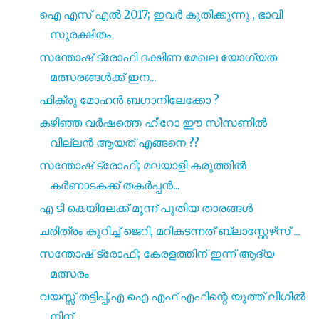
ഐ എസ്‌ എൽ 2017; ഇവർ കുതിക്കുന്നു , ഭാവി
സുരക്ഷിതം
സന്തോഷ് ട്രോഫി ദക്ഷിണ മേഖല യോഗ്യത
മത്സരങ്ങൾക്ക് ഇന...
ഫിക്രു മോഹൻ ബഗാനിലേക്കോ ?
കഴിഞ്ഞ വർഷത്തെ ഹീറോ ഈ സീസണിൽ
വില്ലൻ ആയത് എങ്ങനെ ??
സന്തോഷ് ട്രോഫി; മലയാളി കരുത്തിൽ
കർണാടകക്ക് തകർപ്പൻ...
എ ടി കെയിലേക്ക് മൂന്ന് പുതിയ താരങ്ങൾ
ചരിത്രം കുറിച്ച് ജെറി, മറികടന്നത് ബ്ലാസ്റ്റേഴ്‌സ് ...
സന്തോഷ് ട്രോഫി; കേരളത്തിന് ഇന്ന് ആദ്യ
മത്സരം
വയസ്സ് തട്ടിപ്പ്,എ ഐ എഫ് എഫിന്റെ യൂത്ത് ലീഗിൽ
നിന്...