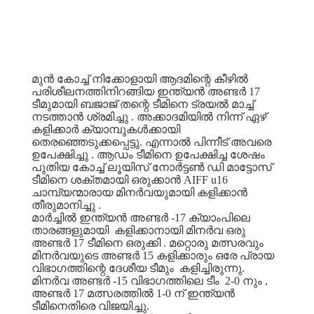
മുൻ
കോച്ച്
നിക്കോളായി
ആദമിന്റെ
കീഴിൽ
പരിശീലനത്തിനിറങ്ങിയ
ഇന്ത്യൻ
അണ്ടർ
17
ടീമുമായി
ബജാജ്
തന്റെ
ടീമിനെ
ട്രയൽ
മാച്ച്
നടത്താൻ
ശ്രമിച്ചു
.
അക്കാദമിയിൽ
നിന്ന്
ഏഴ്
കളിക്കാർ
ക്യാമ്പുകൾക്കായി
തെരഞ്ഞെടുക്കപ്പെട്ടു
.
എന്നാൽ
പിന്നീട്
അവരെ
ഉപേക്ഷിച്ചു
.
ആഡം
ടീമിനെ
ഉപേക്ഷിച്ച
ശേഷം
പുതിയ
കോച്ച്
ലൂയിസ്
നോർട്ടൺ
ഡി
മാട്ടോസ്
ടീമിനെ
ശക്തമായി
ഒരുക്കാൻ
AIFF u16
ചാമ്പ്യന്മാരായ
മിനർവയുമായി
കളിക്കാൻ
തീരുമാനിച്ചു
.
മാർച്ചിൽ
ഇന്ത്യൻ
അണ്ടർ
-17
ക്യാംപിലെ
താരങ്ങളുമായി
കളിക്കാനായി
മിനർവ
ഒരു
അണ്ടർ
17
ടീമിനെ
ഒരുക്കി
.
മറ്റൊരു
മത്സരവും
മിനർവയുടെ
അണ്ടർ
15
കളിക്കാരും
ഒരേ
പ്രായ
വിഭാഗത്തിന്റെ
ദേശീയ
ടീമും
കളിച്ചിരുന്നു
.
മിനർവ
അണ്ടർ
-15
വിഭാഗത്തിലെ
ടീം
2-0
നും
,
അണ്ടർ
17
മത്സരത്തിൽ
1-0
ന്
ഇന്ത്യൻ
ടീമിനെതിരെ
വിജയിച്ചു
.