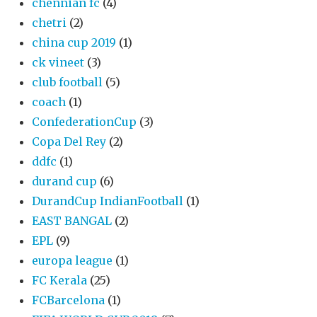
chennian fc
(4)
chetri
(2)
china cup 2019
(1)
ck vineet
(3)
club football
(5)
coach
(1)
ConfederationCup
(3)
Copa Del Rey
(2)
ddfc
(1)
durand cup
(6)
DurandCup IndianFootball
(1)
EAST BANGAL
(2)
EPL
(9)
europa league
(1)
FC Kerala
(25)
FCBarcelona
(1)