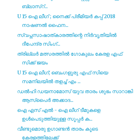
ബ്ലാസ്റ്...
U 15 ഐ ലീഗ് ; നൈക്ക് പ്രീമിയർ കപ്പ് 2018
നാഷണൽ ഫൈന...
സ്വപ്നസാഷാത്കാരത്തിന്റെ നിർവൃതിയിൽ
ദീപേന്ദ്ര സിംഗ്...
ത്രില്ലർ മത്സരത്തിൽ ഗോകുലം കേരള എഫ്
സിക്ക് ജയം
U 15 ഐ ലീഗ്; ബെംഗളൂരു എഫ് സിയെ
സമനിലയിൽ തളച്ച് എം ...
ഡൽഹി ഡയനാമോസ് യുവ താരം ശുഭം സാറാങ്കി
ആസ്പൈർ അക്കാദ...
ഐ എസ് എൽ - ഐ ലീഗ് ടീമുകളെ
ഉൾപെടുത്തിയുള്ള സൂപ്പർ ക...
വീണ്ടുമൊരു ഉഗാണ്ടൻ താരം കൂടെ
കേരളത്തിലേക്ക്