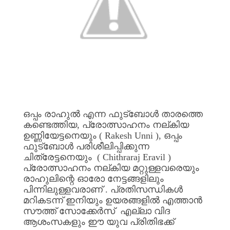
ഒപ്പം
രാഹുൽ
എന്ന
ഫുട്ബോൾ
താരത്തെ
കണ്ടെത്തിയ
,
പ്രോത്സാഹനം
നല്കിയ
ഉണ്ണിയേട്ടനെയും
( Rakesh Unni ),
ഒപ്പം
ഫുട്ബോൾ
പരിശീലിപ്പിക്കുന്ന
ചിത്രേട്ടനെയും
( Chithraraj Eravil )
പ്രോത്സാഹനം
നല്കിയ
മറ്റുള്ളവരെയും
രാഹുലിന്റെ
ഓരോ
നേട്ടങ്ങളിലും
പിന്നിലുള്ളവരാണ്
.
പ്രതിസന്ധികൾ
മറികടന്ന്‌
ഇനിയും
ഉയരങ്ങളിൽ
എത്താൻ
സൗത്ത്
സോക്കേർസ്‌
എല്ലാ
വിദ
ആശംസകളും
ഈ
യുവ
പ്രിതിഭക്ക്