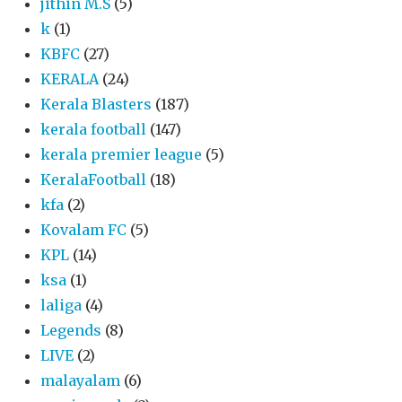
jithin M.S
(5)
k
(1)
KBFC
(27)
KERALA
(24)
Kerala Blasters
(187)
kerala football
(147)
kerala premier league
(5)
KeralaFootball
(18)
kfa
(2)
Kovalam FC
(5)
KPL
(14)
ksa
(1)
laliga
(4)
Legends
(8)
LIVE
(2)
malayalam
(6)