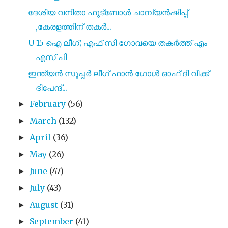
ദേശിയ വനിതാ ഫുട്ബോൾ ചാമ്പ്യൻഷിപ്പ്
,കേരളത്തിന് തകർ...
U 15 ഐ ലീഗ്; എഫ് സി ഗോവയെ തകർത്ത് എം
എസ് പി
ഇന്ത്യൻ സൂപ്പർ ലീഗ് ഫാൻ ഗോൾ ഓഫ് ദി വീക്ക്
ദിപേന്ദ്...
February
(56)
►
March
(132)
►
April
(36)
►
May
(26)
►
June
(47)
►
July
(43)
►
August
(31)
►
September
(41)
►