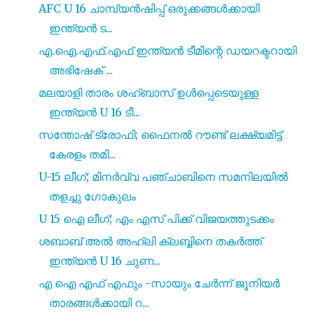
AFC U 16 ചാമ്പ്യൻഷിപ്പ് ഒരുക്കങ്ങൾക്കായി
ഇന്ത്യൻ ട...
എ.ഐ.എഫ്.എഫ് ഇന്ത്യൻ ടീമിന്റെ ഡയറക്ടറായി
അഭിഷേക് ...
മലയാളി താരം ശഹ്ബാസ് ഉൾപ്പെടെയുള്ള
ഇന്ത്യൻ U 16 ടീ...
സന്തോഷ് ട്രോഫി; ഫൈനൽ റൗണ്ട് ലക്ഷ്യമിട്ട്
കേരളം തമി...
U-15 ലീഗ്; മിനർവ്വ പഞ്ചാബിനെ സമനിലയിൽ
തളച്ചു ഗോകുലം
U 15 ഐ ലീഗ്; എം എസ് പിക്ക് വിജയത്തുടക്കം
ശബാബ് അൽ അഹ്‍ലി ക്ലബ്ബിനെ തകർത്ത്
ഇന്ത്യൻ U 16 ചുണ...
എ ഐ എഫ് എഫും -സായും ചേർന്ന് ജൂനിയർ
താരങ്ങൾക്കായി റ...