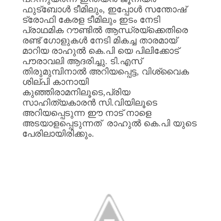
ഫുട്ബോൾ
ടീമിലും
,
ഇപ്പോൾ
സന്തോഷ്
ട്രോഫി
കേരള
ടീമിലും
ഇടം
നേടി
പ്രാഥമിക
റൗണ്ടിൽ
ആന്ധ്രയ്ക്കെതിരെ
രണ്ട്
ഗോളുകൾ
നേടി
മികച്ച
താരമായ്
മാറിയ
രാഹുൽ
കെ
.
പി
യെ
പിലിക്കോട്
പൗരാവലി
ആദരിച്ചു
.
ടി
.
എസ്
തിരുമുമ്പിനാൽ
അറിയപ്പെട്ട
,
വിശ്വൈക
ശില്പി
കാനായി
കുഞ്ഞിരാമനിലൂടെ
,
പ്രിയ
സാഹിത്യകാരൻ
സി
.
വിയിലൂടെ
അറിയപ്പെടുന്ന
ഈ
നാട്
നാളെ
അടയാളപ്പെടുന്നത്
രാഹുൽ
കെ
.
പി
യുടെ
പേരിലായിരിക്കും
.