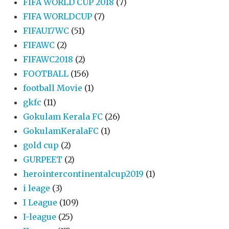
FIFA WORLD CUP 2018
(7)
FIFA WORLDCUP
(7)
FIFAU17WC
(51)
FIFAWC
(2)
FIFAWC2018
(2)
FOOTBALL
(156)
football Movie
(1)
gkfc
(11)
Gokulam Kerala FC
(26)
GokulamKeralaFC
(1)
gold cup
(2)
GURPEET
(2)
herointercontinentalcup2019
(1)
i leage
(3)
I League
(109)
I-league
(25)