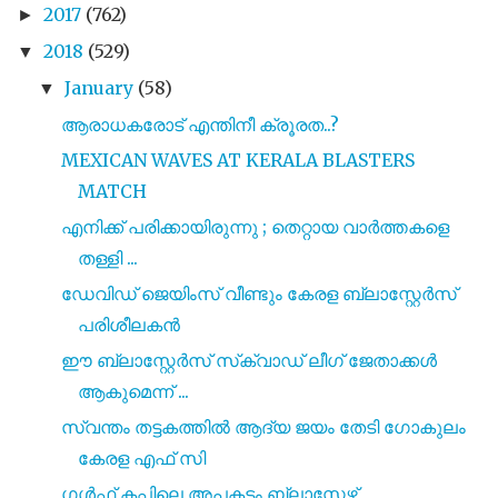
2017
(762)
►
2018
(529)
▼
January
(58)
▼
ആരാധകരോട് എന്തിനീ ക്രൂരത..?
MEXICAN WAVES AT KERALA BLASTERS
MATCH
എനിക്ക് പരിക്കായിരുന്നു ; തെറ്റായ വാർത്തകളെ
തള്ളി ...
ഡേവിഡ് ജെയിംസ് വീണ്ടും കേരള ബ്ലാസ്റ്റേർസ്
പരിശീലകൻ
ഈ ബ്ലാസ്റ്റേർസ് സ്‌ക്വാഡ് ലീഗ് ജേതാക്കൾ
ആകുമെന്ന് ...
സ്വന്തം തട്ടകത്തിൽ ആദ്യ ജയം തേടി ഗോകുലം
കേരള എഫ് സി
ഗൾഫ് കപ്പിലെ അപകടം ബ്ലാസ്റ്റേഴ്സ്