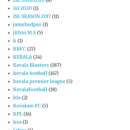
ISL 2019/2020
(8)
isl 2020
(1)
ISL SEASON 2017
(11)
jamshedpur
(1)
jithin M.S
(5)
k
(1)
KBFC
(27)
KERALA
(24)
Kerala Blasters
(187)
kerala football
(147)
kerala premier league
(5)
KeralaFootball
(18)
kfa
(2)
Kovalam FC
(5)
KPL
(14)
ksa
(1)