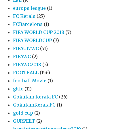
EPL
(9)
europa league
(1)
FC Kerala
(25)
FCBarcelona
(1)
FIFA WORLD CUP 2018
(7)
FIFA WORLDCUP
(7)
FIFAU17WC
(51)
FIFAWC
(2)
FIFAWC2018
(2)
FOOTBALL
(156)
football Movie
(1)
gkfc
(11)
Gokulam Kerala FC
(26)
GokulamKeralaFC
(1)
gold cup
(2)
GURPEET
(2)