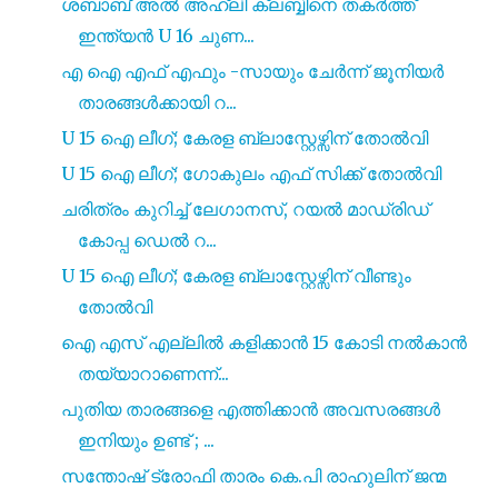
ശബാബ് അൽ അഹ്‍ലി ക്ലബ്ബിനെ തകർത്ത്
ഇന്ത്യൻ U 16 ചുണ...
എ ഐ എഫ് എഫും -സായും ചേർന്ന് ജൂനിയർ
താരങ്ങൾക്കായി റ...
U 15 ഐ ലീഗ്; കേരള ബ്ലാസ്റ്റേഴ്സിന് തോൽവി
U 15 ഐ ലീഗ്; ഗോകുലം എഫ് സിക്ക് തോൽവി
ചരിത്രം കുറിച്ച് ലേഗാനസ്, റയൽ മാഡ്രിഡ്
കോപ്പ ഡെൽ റ...
U 15 ഐ ലീഗ്; കേരള ബ്ലാസ്റ്റേഴ്സിന് വീണ്ടും
തോൽവി
ഐ എസ്‌ എല്ലിൽ കളിക്കാൻ 15 കോടി നൽകാൻ
തയ്യാറാണെന്ന്...
പുതിയ താരങ്ങളെ എത്തിക്കാൻ അവസരങ്ങൾ
ഇനിയും ഉണ്ട് ; ...
സന്തോഷ് ട്രോഫി താരം കെ.പി രാഹുലിന് ജന്മ