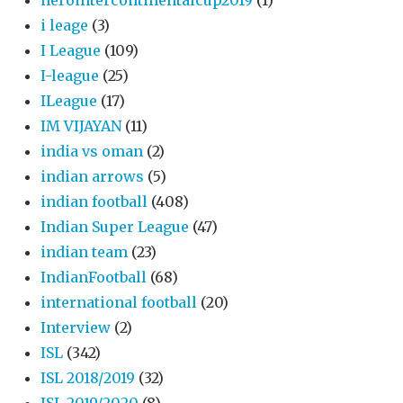
herointercontinentalcup2019
(1)
i leage
(3)
I League
(109)
I-league
(25)
ILeague
(17)
IM VIJAYAN
(11)
india vs oman
(2)
indian arrows
(5)
indian football
(408)
Indian Super League
(47)
indian team
(23)
IndianFootball
(68)
international football
(20)
Interview
(2)
ISL
(342)
ISL 2018/2019
(32)