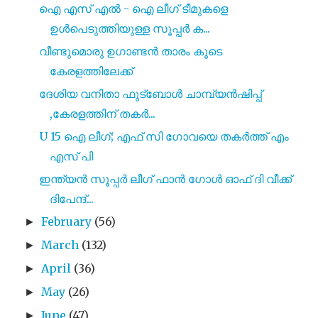
ഐ എസ് എൽ - ഐ ലീഗ് ടീമുകളെ
ഉൾപെടുത്തിയുള്ള സൂപ്പർ ക...
വീണ്ടുമൊരു ഉഗാണ്ടൻ താരം കൂടെ
കേരളത്തിലേക്ക്
ദേശിയ വനിതാ ഫുട്ബോൾ ചാമ്പ്യൻഷിപ്പ്
,കേരളത്തിന് തകർ...
U 15 ഐ ലീഗ്; എഫ് സി ഗോവയെ തകർത്ത് എം
എസ് പി
ഇന്ത്യൻ സൂപ്പർ ലീഗ് ഫാൻ ഗോൾ ഓഫ് ദി വീക്ക്
ദിപേന്ദ്...
February
(56)
►
March
(132)
►
April
(36)
►
May
(26)
►
June
(47)
►