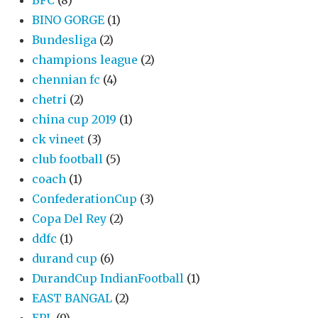
BFC
(8)
BINO GORGE
(1)
Bundesliga
(2)
champions league
(2)
chennian fc
(4)
chetri
(2)
china cup 2019
(1)
ck vineet
(3)
club football
(5)
coach
(1)
ConfederationCup
(3)
Copa Del Rey
(2)
ddfc
(1)
durand cup
(6)
DurandCup IndianFootball
(1)
EAST BANGAL
(2)