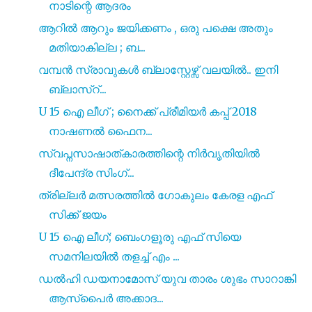
നാടിന്റെ ആദരം
ആറിൽ ആറും ജയിക്കണം , ഒരു പക്ഷെ അതും
മതിയാകില്ല ; ബ...
വമ്പൻ സ്രാവുകൾ ബ്ലാസ്റ്റേഴ്സ് വലയിൽ.. ഇനി
ബ്ലാസ്റ്...
U 15 ഐ ലീഗ് ; നൈക്ക് പ്രീമിയർ കപ്പ് 2018
നാഷണൽ ഫൈന...
സ്വപ്നസാഷാത്കാരത്തിന്റെ നിർവൃതിയിൽ
ദീപേന്ദ്ര സിംഗ്...
ത്രില്ലർ മത്സരത്തിൽ ഗോകുലം കേരള എഫ്
സിക്ക് ജയം
U 15 ഐ ലീഗ്; ബെംഗളൂരു എഫ് സിയെ
സമനിലയിൽ തളച്ച് എം ...
ഡൽഹി ഡയനാമോസ് യുവ താരം ശുഭം സാറാങ്കി
ആസ്പൈർ അക്കാദ...