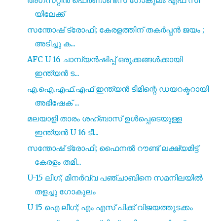
അഗസ്‌റ്റിൻ ഫെർണാണ്ടസ് ഗോകുലം എഫ് സി
യിലേക്ക്
സന്തോഷ് ട്രോഫി; കേരളത്തിന് തകർപ്പൻ ജയം ;
അടിച്ചു ക...
AFC U 16 ചാമ്പ്യൻഷിപ്പ് ഒരുക്കങ്ങൾക്കായി
ഇന്ത്യൻ ട...
എ.ഐ.എഫ്.എഫ് ഇന്ത്യൻ ടീമിന്റെ ഡയറക്ടറായി
അഭിഷേക് ...
മലയാളി താരം ശഹ്ബാസ് ഉൾപ്പെടെയുള്ള
ഇന്ത്യൻ U 16 ടീ...
സന്തോഷ് ട്രോഫി; ഫൈനൽ റൗണ്ട് ലക്ഷ്യമിട്ട്
കേരളം തമി...
U-15 ലീഗ്; മിനർവ്വ പഞ്ചാബിനെ സമനിലയിൽ
തളച്ചു ഗോകുലം
U 15 ഐ ലീഗ്; എം എസ് പിക്ക് വിജയത്തുടക്കം