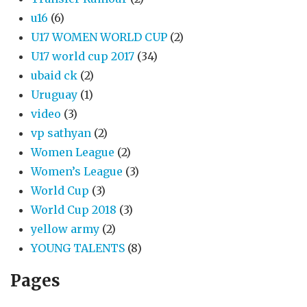
u16
(6)
U17 WOMEN WORLD CUP
(2)
U17 world cup 2017
(34)
ubaid ck
(2)
Uruguay
(1)
video
(3)
vp sathyan
(2)
Women League
(2)
Women’s League
(3)
World Cup
(3)
World Cup 2018
(3)
yellow army
(2)
YOUNG TALENTS
(8)
Pages