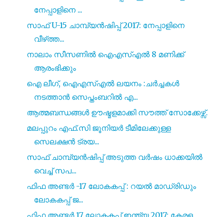
നേപ്പാളിനെ ...
സാഫ് U-15 ചാമ്പ്യൻഷിപ്പ് 2017: നേപ്പാളിനെ
വീഴ്‌ത്ത...
നാലാം സീസണിൽ ഐഎസ്എൽ 8 മണിക്ക്
ആരംഭിക്കും
ഐ ലീഗ്, ഐഎസ്എൽ ലയനം :ചർച്ചകൾ
നടത്താൻ സെപ്തംബറിൽ എ...
ആത്മബന്ധങ്ങൾ ഊഷ്മളമാക്കി സൗത്ത് സോക്കേഴ്സ്.
മലപ്പുറം എഫ്.സി ജൂനിയർ ടീമിലേക്കുള്ള
സെലക്ഷൻ ട്രയ...
സാഫ് ചാമ്പ്യൻഷിപ്പ് അടുത്ത വർഷം ധാക്കയിൽ
വെച്ച് സപ...
ഫിഫ അണ്ടർ -17 ലോകകപ്പ് : റയൽ മാഡ്രിഡും
ലോകകപ്പ് ജ...
ഫിഫ അണ്ടർ 17 ലോകകപ്പ് ഇന്ത്യ 2017: കേരള