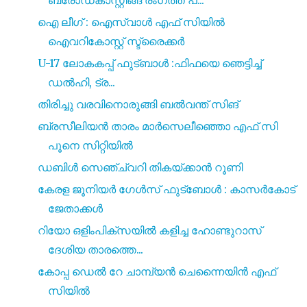
ഐ ലീഗ് : ഐസ്വാൾ എഫ് സിയിൽ
ഐവറികോസ്റ്റ് സ്ട്രൈക്കർ
U-17 ലോകകപ്പ് ഫുട്ബാൾ :ഫിഫയെ ഞെട്ടിച്ച്
ഡൽഹി, ട്ര...
തിരിച്ചു വരവിനൊരുങ്ങി ബൽവന്ത് സിങ്
ബ്രസീലിയൻ താരം മാർസെലീഞ്ഞൊ എഫ് സി
പൂനെ സിറ്റിയിൽ
ഡബിൾ സെഞ്ച്വറി തികയ്ക്കാൻ റൂണി
കേരള ജൂനിയർ ഗേൾസ് ഫുട്ബോൾ : കാസർകോട്
ജേതാക്കൾ
റിയോ ഒളിംപിക്‌സയിൽ കളിച്ച ഹോണ്ടുറാസ്
ദേശിയ താരത്തെ...
കോപ്പ ഡെൽ റേ ചാമ്പ്യൻ ചെന്നൈയിൻ എഫ്
സിയിൽ