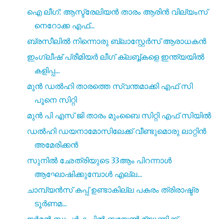
ഐ ലീഗ്: ആസ്ട്രേലിയൻ താരം ആരിൻ വില്യംസ്
നെറോക്ക എഫ്...
ബ്രസീലിൽ നിന്നൊരു ബ്ലാസ്റ്റേർസ് ആരാധകൻ
ഇംഗ്ലീഷ് പ്രീമിയർ ലീഗ് ക്ലബ്ബ്കളെ ഇന്ത്യയിൽ
കളിപ്പ...
മുൻ ഡൽഹി താരത്തെ സ്വന്തമാക്കി എഫ് സി
പൂനെ സിറ്റി
മുൻ പി എസ് ജി താരം മുംബൈ സിറ്റി എഫ് സിയിൽ
ഡൽഹി ഡയനാമോസിലേക്ക് വീണ്ടുമൊരു ലാറ്റിൻ
അമേരിക്കൻ
സുനിൽ ഛേത്രിയുടെ 33ആം പിറന്നാൾ
ആഘോഷിക്കുമ്പോൾ എല്ല...
ചാമ്പ്യൻസ് കപ്പ് ഉണ്ടാകില്ല പകരം ത്രിരാഷ്ട്ര
ടൂർണമ...
ജർമൻ സൂപ്പർ കപ്പിൽ ബയേൺ മ്യൂണിക്ക്