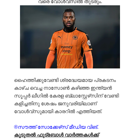
വരെ വോൾവ്സിൽ തുടരും.
ഹൈത്തിക്കുവേണ്ടി ശ്രദ്ധേയമായ പ്രകടനം
കാഴ്ച വെച്ച നാസോൺ കഴിഞ്ഞ ഇന്ത്യൻ
സൂപ്പർ ലീഗിൽ കേരള ബ്ലാസ്റ്റേഴ്‌സിന് വേണ്ടി
കളിച്ചതിനു ശേഷം ജനുവരിയിലാണ്
വോൾവ്സുമായി കാരറിൽ എത്തിയത്.
®സൗത്ത് സോക്കേഴ്‌സ് മീഡിയ വിങ്.
കൂടുതൽ ഫുട്ബോൾ വാർത്തകൾക്ക്