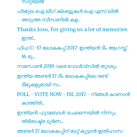
സിറ്റിയിൽ
പ്രമുഖ ഐ ലീഗ് ക്ലബ്ബുകൾ ഐ എസ് ലിൽ
അടുത്ത സീസണിൽ കള...
Thanks Josu, For giving us a lot of memories
ഇന്ത്...
ഫിഫ U -17 ലോകകപ്പ് 2017: ഇന്ത്യൻ ടീം ആഗസ്ത്
16 മു...
നാസോൺ 2019 വരെ വോൾവ്സിൽ തുടരും
ഇന്ത്യ അണ്ടർ 17 ടീം ലോകകപ്പിലെ രണ്ട്
ടീമുകളുമായി സ...
POLL - VOTE NOW - ISL 2017 - നിങ്ങൾ കാണാൻ
കാത്തിരി...
ഇന്ത്യൻ ഫുടബോൾ :ചെന്നൈയിൽ നിന്നും
ത്രിരാഷ്ട്ര ടൂർണ...
അണ്ടർ 17 ലോകകപ്പിന് മാറ്റ് കൂട്ടാൻ ഇതിഹാസ