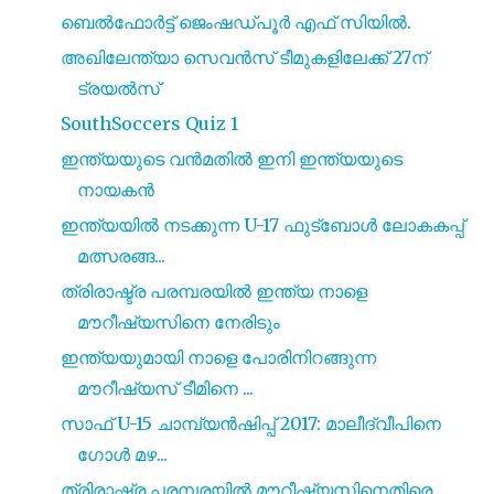
ബെൽഫോർട്ട് ജെംഷഡ്പൂർ എഫ് സിയിൽ.
അഖിലേന്ത്യാ സെവൻസ് ടീമുകളിലേക്ക് 27ന്
ട്രയൽസ്
SouthSoccers Quiz 1
ഇന്ത്യയുടെ വൻമതിൽ ഇനി ഇന്ത്യയുടെ
നായകൻ
ഇന്ത്യയിൽ നടക്കുന്ന U-17 ഫുട്ബോൾ ലോകകപ്പ്
മത്സരങ്ങ...
ത്രിരാഷ്ട്ര പരമ്പരയിൽ ഇന്ത്യ നാളെ
മൗറീഷ്യസിനെ നേരിടും
ഇന്ത്യയുമായി നാളെ പോരിനിറങ്ങുന്ന
മൗറീഷ്യസ് ടീമിനെ ...
സാഫ് U-15 ചാമ്പ്യൻഷിപ്പ് 2017: മാലീദ്വീപിനെ
ഗോൾ മഴ...
ത്രിരാഷ്ട്ര പരമ്പരയിൽ മൗറീഷ്യസിനെതിരെ