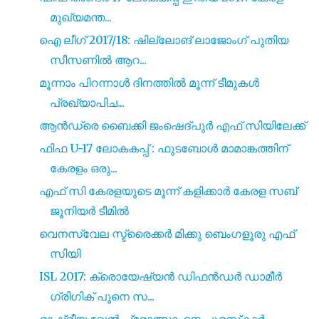
മുഖ്യമന്ത...
ഐ ലീഗ് 2017/18: ഷില്ലോങ് ലാജോംഗ് പുതിയ
സീസണിൽ ആറ...
മൂന്നാം പിറന്നാൾ ദിനത്തിൽ മൂന്ന് ടീമുകൾ
പ്രഖ്യാപിച...
ആൻഡ്രെ ബൈക്കി ജംഷെദ്പുർ എഫ് സിയിലേക്ക്
ഫിഫ U-17 ലോകകപ്പ് : ഫുടബോൾ മാമാങ്കത്തിന്
കേരളം ഒരു...
എഫ് സി കേരളയുടെ മൂന്ന് കളിക്കാർ കേരള സബ്
ജൂനിയർ ടീമിൽ
വെനസ്വേല സ്ട്രൈക്കർ മിക്കു ബെംഗളൂരു എഫ്
സിയി
ISL 2017: ക്രൊയേഷ്യൻ ഡിഫൻഡർ ഡാമീർ
ഗ്രിഗിക് പൂനെ സ...
രാഷ്ട്രീയ ഖേൽ പ്രോത്സാഹന പുരസ്‌കാർ