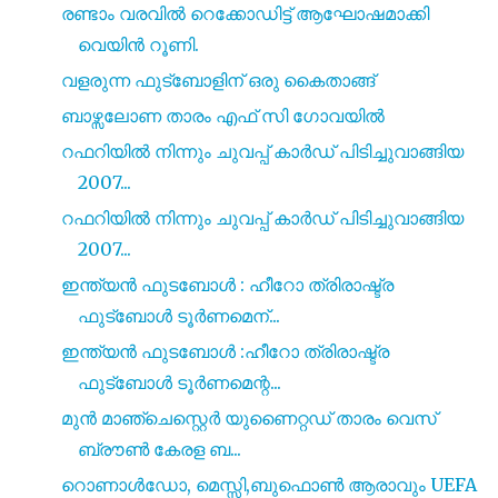
രണ്ടാം വരവിൽ റെക്കോഡിട്ട് ആഘോഷമാക്കി
വെയിൻ റൂണി.
വളരുന്ന ഫുട്ബോളിന് ഒരു കൈതാങ്ങ്
ബാഴ്സലോണ താരം എഫ് സി ഗോവയിൽ
റഫറിയിൽ നിന്നും ചുവപ്പ് കാർഡ് പിടിച്ചുവാങ്ങിയ
2007...
റഫറിയിൽ നിന്നും ചുവപ്പ് കാർഡ് പിടിച്ചുവാങ്ങിയ
2007...
ഇന്ത്യൻ ഫുടബോൾ : ഹീറോ ത്രിരാഷ്ട്ര
ഫുട്ബോൾ ടൂർണമെന്...
ഇന്ത്യൻ ഫുടബോൾ :ഹീറോ ത്രിരാഷ്ട്ര
ഫുട്ബോൾ ടൂർണമെന്റ...
മുൻ മാഞ്ചെസ്റ്റെർ യുണൈറ്റഡ് താരം വെസ്
ബ്രൗൺ കേരള ബ...
റൊണാൾഡോ, മെസ്സി,ബുഫൊൺ ആരാവും UEFA