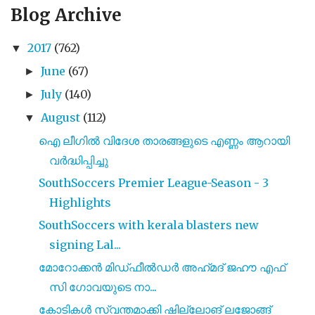
Blog Archive
2017
(762)
▼
June
(67)
►
July
(140)
►
August
(112)
▼
ഐ ലീഗിൽ വിദേശ താരങ്ങളുടെ എണ്ണം ആറായി
വർദ്ധിപ്പിച്ചു
SouthSoccers Premier League-Season - 3
Highlights
SouthSoccers with kerala blasters new
signing Lal...
മോറോക്കൻ മിഡ്‌ഫീൽഡർ അഹ്‌മദ്‌ ജഹൗ എഫ്
സി ഗോവയുടെ നാ...
കോടികൾ സ്വന്തമാക്കി ഷില്ലോങ് ലജോങ്ങ്