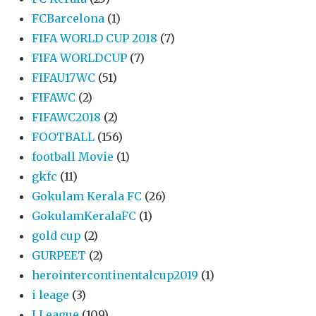
FCBarcelona
(1)
FIFA WORLD CUP 2018
(7)
FIFA WORLDCUP
(7)
FIFAU17WC
(51)
FIFAWC
(2)
FIFAWC2018
(2)
FOOTBALL
(156)
football Movie
(1)
gkfc
(11)
Gokulam Kerala FC
(26)
GokulamKeralaFC
(1)
gold cup
(2)
GURPEET
(2)
herointercontinentalcup2019
(1)
i leage
(3)
I League
(109)