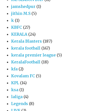
jamshedpur
(1)
jithin M.S
(5)
k
(1)
KBFC
(27)
KERALA
(24)
Kerala Blasters
(187)
kerala football
(147)
kerala premier league
(5)
KeralaFootball
(18)
kfa
(2)
Kovalam FC
(5)
KPL
(14)
ksa
(1)
laliga
(4)
Legends
(8)
LIVE
(2)