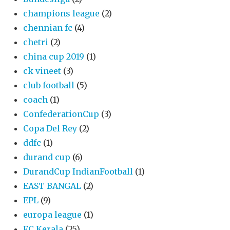
champions league
(2)
chennian fc
(4)
chetri
(2)
china cup 2019
(1)
ck vineet
(3)
club football
(5)
coach
(1)
ConfederationCup
(3)
Copa Del Rey
(2)
ddfc
(1)
durand cup
(6)
DurandCup IndianFootball
(1)
EAST BANGAL
(2)
EPL
(9)
europa league
(1)
FC Kerala
(25)