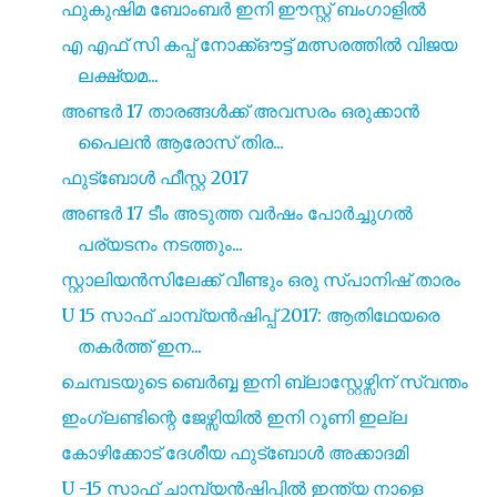
ഫുകുഷിമ ബോംബർ ഇനി ഈസ്റ്റ് ബംഗാളിൽ
എ എഫ് സി കപ്പ് നോക്ക്ഔട്ട് മത്സരത്തിൽ വിജയ
ലക്ഷ്യമ...
അണ്ടർ 17 താരങ്ങൾക്ക് അവസരം ഒരുക്കാൻ
പൈലൻ ആരോസ് തിര...
ഫുട്ബോൾ ഫീസ്റ്റ 2017
അണ്ടർ 17 ടീം അടുത്ത വർഷം പോർച്ചുഗൽ
പര്യടനം നടത്തും...
സ്റ്റാലിയൻസിലേക്ക് വീണ്ടും ഒരു സ്പാനിഷ് താരം
U 15 സാഫ് ചാമ്പ്യൻഷിപ്പ് 2017: ആതിഥേയരെ
തകർത്ത് ഇന...
ചെമ്പടയുടെ ബെർബ്ബ ഇനി ബ്ലാസ്റ്റേഴ്സിന് സ്വന്തം
ഇംഗ്ലണ്ടിന്റെ ജേഴ്സിയിൽ ഇനി റൂണി ഇല്ല
കോഴിക്കോട് ദേശീയ ഫുട്ബോൾ അക്കാദമി
U -15 സാഫ് ചാമ്പ്യൻഷിപ്പിൽ ഇന്ത്യ നാളെ