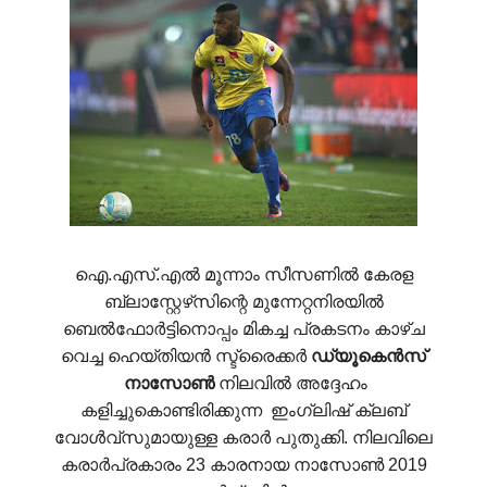
ഐ.എസ്.എൽ മൂന്നാം സീസണിൽ കേരള
ബ്ലാസ്റ്റേഴ്‌സിന്റെ മുന്നേറ്റനിരയിൽ
ബെൽഫോർട്ടിനൊപ്പം മികച്ച പ്രകടനം കാഴ്ച
വെച്ച ഹെയ്തിയൻ സ്ട്രൈക്കർ
ഡ്യൂകെൻസ്
നാസോൺ
നിലവിൽ അദ്ദേഹം
കളിച്ചുകൊണ്ടിരിക്കുന്ന ഇംഗ്ലിഷ് ക്ലബ്
വോൾവ്സുമായുള്ള കരാർ പുതുക്കി. നിലവിലെ
കരാർപ്രകാരം 23 കാരനായ നാസോൺ 2019