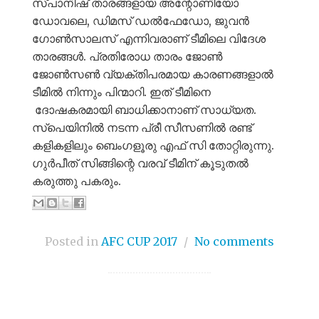
സ്പാനിഷ് താരങ്ങളായ അന്റോണിയോ
ഡോവലെ, ഡിമസ് ഡൽഫേഡോ, ജുവൻ
ഗോൺസാലസ് എന്നിവരാണ് ടീമിലെ വിദേശ
താരങ്ങൾ. പ്രതിരോധ താരം ജോൺ
ജോൺസൺ വ്യക്തിപരമായ കാരണങ്ങളാൽ
ടീമിൽ നിന്നും പിന്മാറി. ഇത് ടീമിനെ
ദോഷകരമായി ബാധിക്കാനാണ് സാധ്യത.
സ്പെയിനിൽ നടന്ന പ്രീ സീസണിൽ രണ്ട്
കളികളിലും ബെംഗളൂരു എഫ് സി തോറ്റിരുന്നു.
ഗുർപീത് സിങ്ങിന്റെ വരവ് ടീമിന് കൂടുതൽ
കരുത്തു പകരും.
Posted in
AFC CUP 2017
/
No comments