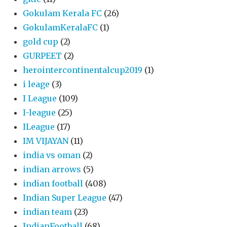
Gokulam Kerala FC
(26)
GokulamKeralaFC
(1)
gold cup
(2)
GURPEET
(2)
herointercontinentalcup2019
(1)
i leage
(3)
I League
(109)
I-league
(25)
ILeague
(17)
IM VIJAYAN
(11)
india vs oman
(2)
indian arrows
(5)
indian football
(408)
Indian Super League
(47)
indian team
(23)
IndianFootball
(68)