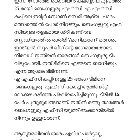
ഇന്ന് നോർത്ത് കൊറിയൻ ക്ലബ്ബായ് ഏപ്രിൽ
25 മായി ബെംഗളൂരു എഫ് സി എ എഫ് സി
കപ്പിലെ ഇന്റർ സോൺ സെമി ആദ്യ പാദം
മത്സരത്തിൽ പോരിനിറങ്ങും. ബെംഗളൂരു എഫ്
സിയുടെ തട്ടകമായ ശ്രീ കണ്ടീരവ
സ്റ്റേഡിയത്തിൽ രാത്രി 7മണിക്കാണ് മത്സരം.
ഇന്ത്യൻ സൂപ്പർ ലീഗിന്റെ ഭാഗമായതോടെ
നിരവധി ഇന്ത്യൻ താരങ്ങൾ ബെംഗളൂരു ടീം
വിട്ടുപോയി. ഇത് ടീമിനെ എങ്ങനെ ബാധിക്കും
എന്ന ആശങ്ക ടീമിനുണ്ട്.
എ എഫ് സി കപ്പിനുള്ള 25 അംഗ ടീമിനെ
ബെംഗളൂരു എഫ് സി കോച്ച് ആൽബർട്ട്
റോക്കഴ കഴിഞ്ഞ പ്രഖ്യാപിച്ചിരുന്നു. ടീമിൽ 14
പേർ പുതുമുഖങ്ങളാണ്. ഇതിൽ രണ്ടു താരങ്ങൾ
ബെംഗളൂരു എഫ് സി യൂത്ത് അക്കാദമിയിൽ
നിന്നും ഉള്ളവരാണ്.
ആസ്ട്രേലിയൻ താരം എറിക് പാർട്ടലു,