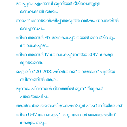
മലപ്പുറം എഫ്.സി ജൂനിയർ ടീമിലേക്കുള്ള
സെലക്ഷൻ ട്രയ...
സാഫ് ചാമ്പ്യൻഷിപ്പ് അടുത്ത വർഷം ധാക്കയിൽ
വെച്ച് സപ...
ഫിഫ അണ്ടർ -17 ലോകകപ്പ് : റയൽ മാഡ്രിഡും
ലോകകപ്പ് ജ...
ഫിഫ അണ്ടർ 17 ലോകകപ്പ് ഇന്ത്യ 2017: കേരള
മുഖ്യമന്ത...
ഐ ലീഗ് 2017/18: ഷില്ലോങ് ലാജോംഗ് പുതിയ
സീസണിൽ ആറ...
മൂന്നാം പിറന്നാൾ ദിനത്തിൽ മൂന്ന് ടീമുകൾ
പ്രഖ്യാപിച...
ആൻഡ്രെ ബൈക്കി ജംഷെദ്പുർ എഫ് സിയിലേക്ക്
ഫിഫ U-17 ലോകകപ്പ് : ഫുടബോൾ മാമാങ്കത്തിന്
കേരളം ഒരു...