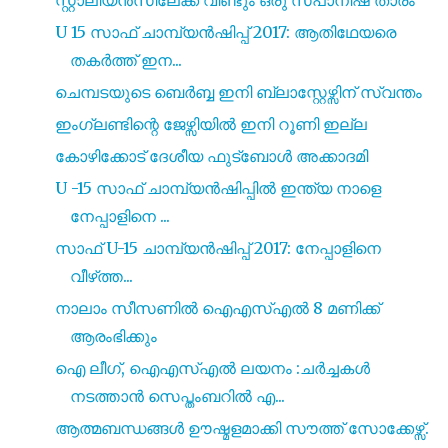
U 15 സാഫ് ചാമ്പ്യൻഷിപ്പ് 2017: ആതിഥേയരെ
തകർത്ത് ഇന...
ചെമ്പടയുടെ ബെർബ്ബ ഇനി ബ്ലാസ്റ്റേഴ്സിന് സ്വന്തം
ഇംഗ്ലണ്ടിന്റെ ജേഴ്സിയിൽ ഇനി റൂണി ഇല്ല
കോഴിക്കോട് ദേശീയ ഫുട്ബോൾ അക്കാദമി
U -15 സാഫ് ചാമ്പ്യൻഷിപ്പിൽ ഇന്ത്യ നാളെ
നേപ്പാളിനെ ...
സാഫ് U-15 ചാമ്പ്യൻഷിപ്പ് 2017: നേപ്പാളിനെ
വീഴ്‌ത്ത...
നാലാം സീസണിൽ ഐഎസ്എൽ 8 മണിക്ക്
ആരംഭിക്കും
ഐ ലീഗ്, ഐഎസ്എൽ ലയനം :ചർച്ചകൾ
നടത്താൻ സെപ്തംബറിൽ എ...
ആത്മബന്ധങ്ങൾ ഊഷ്മളമാക്കി സൗത്ത് സോക്കേഴ്സ്.