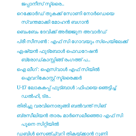
ജപ്പാനീസ് സ്ട്രൈ...
റെക്കോർഡ് തുകക്ക് സോണി നോർഡെയെ
സ്വന്തമാക്കി മോഹൻ ബഗാൻ
ബെംബേം ദേവിക്ക് അർജ്ജുന അവാർഡ്
പ്രീ സീസൺ : എഫ് സി ഗോവയും സ്പെയിലേക്ക്
ഏഷ്യൻ ഫുട്ബോൾ ഫെഡറേഷൻ
ബ്രോഡ്കാസ്റ്റിങ്ങ് രംഗത്ത് പ...
ഐ ലീഗ് : ഐസ്വാൾ എഫ് സിയിൽ
ഐവറികോസ്റ്റ് സ്ട്രൈക്കർ
U-17 ലോകകപ്പ് ഫുട്ബാൾ :ഫിഫയെ ഞെട്ടിച്ച്
ഡൽഹി, ട്ര...
തിരിച്ചു വരവിനൊരുങ്ങി ബൽവന്ത് സിങ്
ബ്രസീലിയൻ താരം മാർസെലീഞ്ഞൊ എഫ് സി
പൂനെ സിറ്റിയിൽ
ഡബിൾ സെഞ്ച്വറി തികയ്ക്കാൻ റൂണി