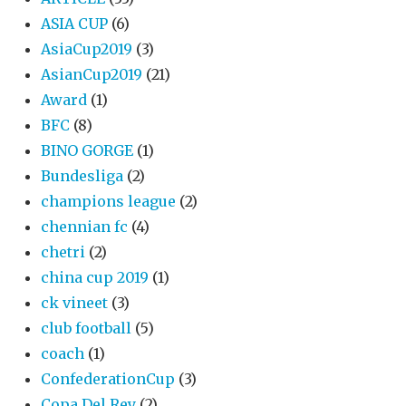
ASIA CUP
(6)
AsiaCup2019
(3)
AsianCup2019
(21)
Award
(1)
BFC
(8)
BINO GORGE
(1)
Bundesliga
(2)
champions league
(2)
chennian fc
(4)
chetri
(2)
china cup 2019
(1)
ck vineet
(3)
club football
(5)
coach
(1)
ConfederationCup
(3)
Copa Del Rey
(2)