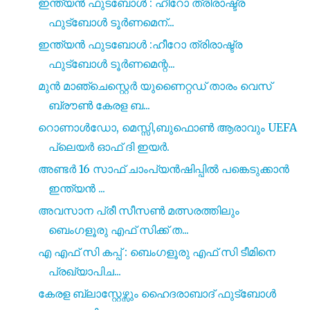
ഇന്ത്യൻ ഫുടബോൾ : ഹീറോ ത്രിരാഷ്ട്ര
ഫുട്ബോൾ ടൂർണമെന്...
ഇന്ത്യൻ ഫുടബോൾ :ഹീറോ ത്രിരാഷ്ട്ര
ഫുട്ബോൾ ടൂർണമെന്റ...
മുൻ മാഞ്ചെസ്റ്റെർ യുണൈറ്റഡ് താരം വെസ്
ബ്രൗൺ കേരള ബ...
റൊണാൾഡോ, മെസ്സി,ബുഫൊൺ ആരാവും UEFA
പ്ലെയർ ഓഫ് ദി ഇയർ.
അണ്ടർ 16 സാഫ് ചാംപ്യൻഷിപ്പിൽ പങ്കെടുക്കാൻ
ഇന്ത്യൻ ...
അവസാന പ്രീ സീസൺ മത്സരത്തിലും
ബെംഗളൂരു എഫ് സിക്ക് ത...
എ എഫ് സി കപ്പ് : ബെംഗളൂരു എഫ് സി ടീമിനെ
പ്രഖ്യാപിച...
കേരള ബ്ലാസ്റ്റേഴ്സും ഹൈദരാബാദ് ഫുട്ബോൾ