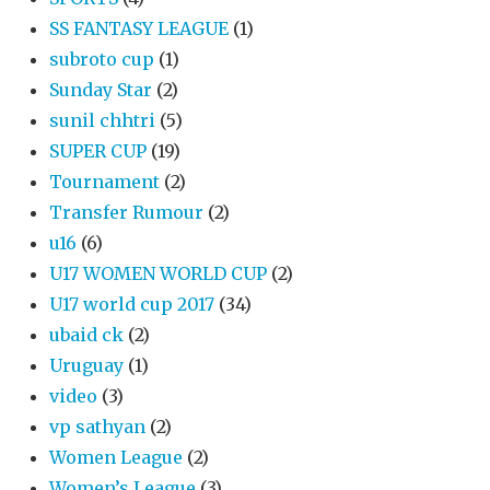
SS FANTASY LEAGUE
(1)
subroto cup
(1)
Sunday Star
(2)
sunil chhtri
(5)
SUPER CUP
(19)
Tournament
(2)
Transfer Rumour
(2)
u16
(6)
U17 WOMEN WORLD CUP
(2)
U17 world cup 2017
(34)
ubaid ck
(2)
Uruguay
(1)
video
(3)
vp sathyan
(2)
Women League
(2)
Women’s League
(3)