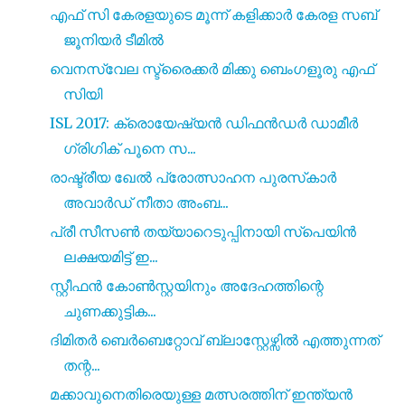
എഫ് സി കേരളയുടെ മൂന്ന് കളിക്കാർ കേരള സബ്
ജൂനിയർ ടീമിൽ
വെനസ്വേല സ്ട്രൈക്കർ മിക്കു ബെംഗളൂരു എഫ്
സിയി
ISL 2017: ക്രൊയേഷ്യൻ ഡിഫൻഡർ ഡാമീർ
ഗ്രിഗിക് പൂനെ സ...
രാഷ്ട്രീയ ഖേൽ പ്രോത്സാഹന പുരസ്‌കാർ
അവാർഡ് നീതാ അംബ...
പ്രീ സീസൺ തയ്യാറെടുപ്പിനായി സ്പെയിൻ
ലക്ഷയമിട്ട് ഇ...
സ്റ്റീഫൻ കോൺസ്റ്റയിനും അദേഹത്തിന്റെ
ചുണക്കുട്ടിക...
ദിമിതർ ബെർബെറ്റോവ് ബ്ലാസ്റ്റേഴ്സിൽ എത്തുന്നത്
തന്റ...
മക്കാവുനെതിരെയുള്ള മത്സരത്തിന് ഇന്ത്യൻ