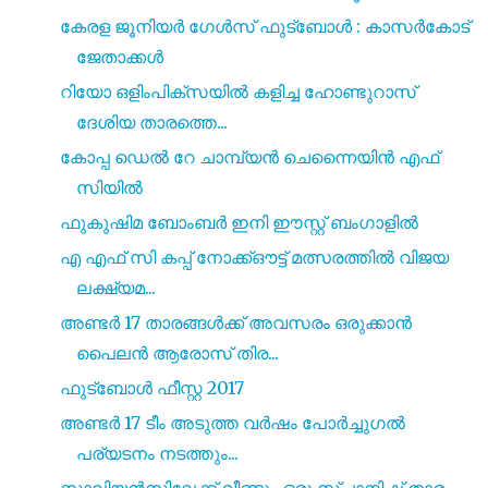
കേരള ജൂനിയർ ഗേൾസ് ഫുട്ബോൾ : കാസർകോട്
ജേതാക്കൾ
റിയോ ഒളിംപിക്‌സയിൽ കളിച്ച ഹോണ്ടുറാസ്
ദേശിയ താരത്തെ...
കോപ്പ ഡെൽ റേ ചാമ്പ്യൻ ചെന്നൈയിൻ എഫ്
സിയിൽ
ഫുകുഷിമ ബോംബർ ഇനി ഈസ്റ്റ് ബംഗാളിൽ
എ എഫ് സി കപ്പ് നോക്ക്ഔട്ട് മത്സരത്തിൽ വിജയ
ലക്ഷ്യമ...
അണ്ടർ 17 താരങ്ങൾക്ക് അവസരം ഒരുക്കാൻ
പൈലൻ ആരോസ് തിര...
ഫുട്ബോൾ ഫീസ്റ്റ 2017
അണ്ടർ 17 ടീം അടുത്ത വർഷം പോർച്ചുഗൽ
പര്യടനം നടത്തും...
സ്റ്റാലിയൻസിലേക്ക് വീണ്ടും ഒരു സ്പാനിഷ് താരം