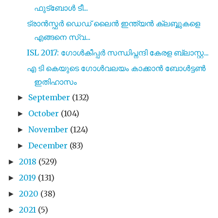
ഫുട്ബോൾ ടീ...
ട്രാൻസ്ഫർ ഡെഡ്‌ ലൈൻ ഇന്ത്യൻ ക്ലബ്ബുകളെ
എങ്ങനെ സ്വ...
ISL 2017: ഗോൾകീപ്പർ സന്ധിപ്നന്ദി കേരള ബ്ലാസ്റ്റ...
എ ടി കെയുടെ ഗോൾവലയം കാക്കാൻ ബോൾട്ടൺ
ഇതിഹാസം
September
(132)
►
October
(104)
►
November
(124)
►
December
(83)
►
2018
(529)
►
2019
(131)
►
2020
(38)
►
2021
(5)
►