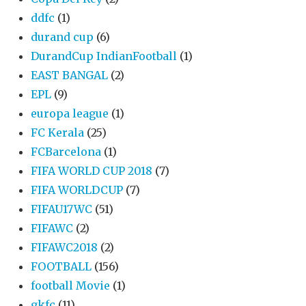
ddfc
(1)
durand cup
(6)
DurandCup IndianFootball
(1)
EAST BANGAL
(2)
EPL
(9)
europa league
(1)
FC Kerala
(25)
FCBarcelona
(1)
FIFA WORLD CUP 2018
(7)
FIFA WORLDCUP
(7)
FIFAU17WC
(51)
FIFAWC
(2)
FIFAWC2018
(2)
FOOTBALL
(156)
football Movie
(1)
gkfc
(11)