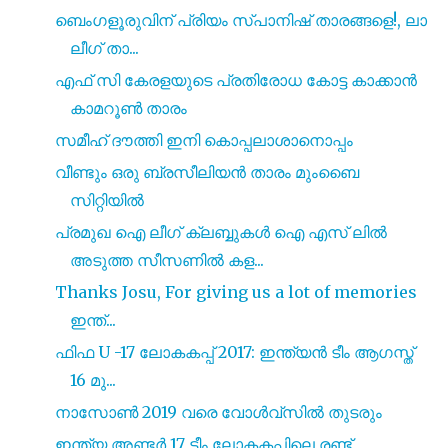
ബെംഗളൂരുവിന് പ്രിയം സ്പാനിഷ് താരങ്ങളെ!, ലാ
ലീഗ് താ...
എഫ് സി കേരളയുടെ പ്രതിരോധ കോട്ട കാക്കാൻ
കാമറൂൺ താരം
സമീഹ് ദൗത്തി ഇനി കൊപ്പലാശാനൊപ്പം
വീണ്ടും ഒരു ബ്രസീലിയൻ താരം മുംബൈ
സിറ്റിയിൽ
പ്രമുഖ ഐ ലീഗ് ക്ലബ്ബുകൾ ഐ എസ് ലിൽ
അടുത്ത സീസണിൽ കള...
Thanks Josu, For giving us a lot of memories
ഇന്ത്...
ഫിഫ U -17 ലോകകപ്പ് 2017: ഇന്ത്യൻ ടീം ആഗസ്ത്
16 മു...
നാസോൺ 2019 വരെ വോൾവ്സിൽ തുടരും
ഇന്ത്യ അണ്ടർ 17 ടീം ലോകകപ്പിലെ രണ്ട്