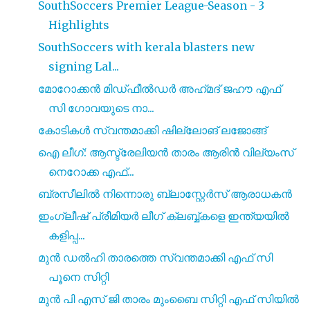
SouthSoccers Premier League-Season - 3
Highlights
SouthSoccers with kerala blasters new
signing Lal...
മോറോക്കൻ മിഡ്‌ഫീൽഡർ അഹ്‌മദ്‌ ജഹൗ എഫ്
സി ഗോവയുടെ നാ...
കോടികൾ സ്വന്തമാക്കി ഷില്ലോങ് ലജോങ്ങ്
ഐ ലീഗ്: ആസ്ട്രേലിയൻ താരം ആരിൻ വില്യംസ്
നെറോക്ക എഫ്...
ബ്രസീലിൽ നിന്നൊരു ബ്ലാസ്റ്റേർസ് ആരാധകൻ
ഇംഗ്ലീഷ് പ്രീമിയർ ലീഗ് ക്ലബ്ബ്കളെ ഇന്ത്യയിൽ
കളിപ്പ...
മുൻ ഡൽഹി താരത്തെ സ്വന്തമാക്കി എഫ് സി
പൂനെ സിറ്റി
മുൻ പി എസ് ജി താരം മുംബൈ സിറ്റി എഫ് സിയിൽ