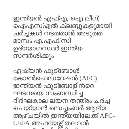
ഇന്ത്യൻ
എഫ്എ
,
ഐ
ലീഗ്
,
ഐഎസ്എൽ
ക്ലബ്ബുകളുമായി
ചർച്ചകൾ
നടത്താൻ
അടുത്ത
മാസം
എ
.
എഫ്
.
സി
ഉദ്യോഗസ്ഥർ
ഇന്ത്യ
സന്ദർശിക്കും
ഏഷ്യൻ
ഫുട്ബോൾ
കോൺഫെഡറേഷൻ
(AFC)
ഇന്ത്യൻ
ഫുട്ബോളിൻറെ
ഘടനയെ
സംബന്ധിച്ച
ദീർഘകാല
ലയന
തന്ത്രം
ചർച്ച
ചെയ്യാൻ
സെപ്തംബർ
ആദ്യ
ആഴ്ചയിൽ
ഇന്ത്യയിലേക്ക്
AFC-
UEFA
അഫയേഴ്സ്
തലവൻ