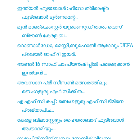
ഇന്ത്യൻ ഫുടബോൾ :ഹീറോ ത്രിരാഷ്ട്ര
ഫുട്ബോൾ ടൂർണമെന്റ...
മുൻ മാഞ്ചെസ്റ്റെർ യുണൈറ്റഡ് താരം വെസ്
ബ്രൗൺ കേരള ബ...
റൊണാൾഡോ, മെസ്സി,ബുഫൊൺ ആരാവും UEFA
പ്ലെയർ ഓഫ് ദി ഇയർ.
അണ്ടർ 16 സാഫ് ചാംപ്യൻഷിപ്പിൽ പങ്കെടുക്കാൻ
ഇന്ത്യൻ ...
അവസാന പ്രീ സീസൺ മത്സരത്തിലും
ബെംഗളൂരു എഫ് സിക്ക് ത...
എ എഫ് സി കപ്പ് : ബെംഗളൂരു എഫ് സി ടീമിനെ
പ്രഖ്യാപിച...
കേരള ബ്ലാസ്റ്റേഴ്സും ഹൈദരാബാദ് ഫുട്ബോൾ
അക്കാദമിയും...
ഗുരുപീത് സിങ് സന്ധു സ്റ്റേബിക് വിടുന്നു