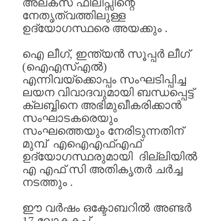
അലക്സ്
ഫിലിപ്സിന്റെ
നേതൃത്വത്തിലുള്ള
ഉദ്യോഗസ്ഥരെ
അയക്കും
.
ഐ
ലീഗ്
,
ഇന്ത്യൻ
സൂപ്പർ
ലീഗ്
(
ഐഎസ്എൽ
)
എന്നിവയ്ക്കൊപ്പം
സംഘടിപ്പിച്ച
ലയന
വിവാദവുമായി
ബന്ധപ്പെട്ട്
ക്ലബ്ബിനെ
അഭിമുഖീകരിക്കാൻ
സംഘാടകരെയും
സംഘത്തെയും
നേരിടുന്നതിന്
മുമ്പ്
എഐഎഫ്എഫ്
ഉദ്യോഗസ്ഥരുമായി
ദില്ലിയിൽ
എ
എഫ്
സി
അതികൃതർ
ചർച്ച
നടത്തും
.
ഈ
വർഷം
ഒക്ടോബറിൽ
അണ്ടർ
17
ലോകകപ്പ്