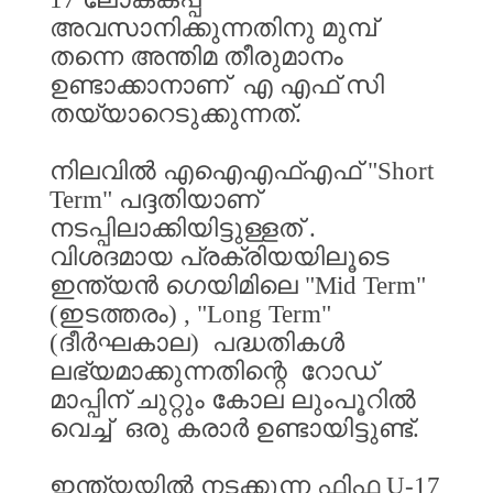
അവസാനിക്കുന്നതിനു
മുമ്പ്
തന്നെ
അന്തിമ
തീരുമാനം
ഉണ്ടാക്കാനാണ്
എ
എഫ്
സി
തയ്യാറെടുക്കുന്നത്
.
നിലവിൽ
എഐഎഫ്എഫ്
"Short
Term"
പദ്ദതിയാണ്
നടപ്പിലാക്കിയിട്ടുള്ളത്
.
വിശദമായ
പ്രക്രിയയിലൂടെ
ഇന്ത്യൻ
ഗെയിമിലെ
"Mid Term"
(
ഇടത്തരം
) , "Long Term"
(
ദീർഘകാല
)
പദ്ധതികൾ
ലഭ്യമാക്കുന്നതിന്റെ
റോഡ്
മാപ്പിന്
ചുറ്റും
കോല
ലുംപൂറിൽ
വെച്ച്
ഒരു
കരാർ
ഉണ്ടായിട്ടുണ്ട്
.
ഇന്ത്യയിൽ
നടക്കുന്ന
ഫിഫ
U-17