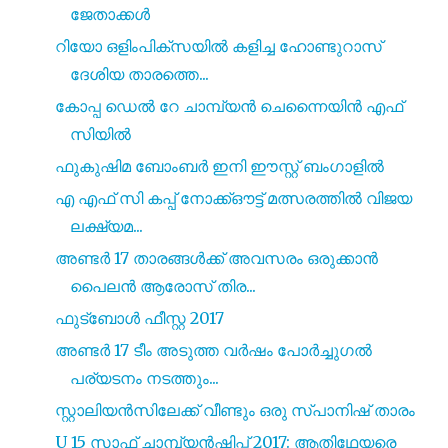
ജേതാക്കൾ
റിയോ ഒളിംപിക്‌സയിൽ കളിച്ച ഹോണ്ടുറാസ്
ദേശിയ താരത്തെ...
കോപ്പ ഡെൽ റേ ചാമ്പ്യൻ ചെന്നൈയിൻ എഫ്
സിയിൽ
ഫുകുഷിമ ബോംബർ ഇനി ഈസ്റ്റ് ബംഗാളിൽ
എ എഫ് സി കപ്പ് നോക്ക്ഔട്ട് മത്സരത്തിൽ വിജയ
ലക്ഷ്യമ...
അണ്ടർ 17 താരങ്ങൾക്ക് അവസരം ഒരുക്കാൻ
പൈലൻ ആരോസ് തിര...
ഫുട്ബോൾ ഫീസ്റ്റ 2017
അണ്ടർ 17 ടീം അടുത്ത വർഷം പോർച്ചുഗൽ
പര്യടനം നടത്തും...
സ്റ്റാലിയൻസിലേക്ക് വീണ്ടും ഒരു സ്പാനിഷ് താരം
U 15 സാഫ് ചാമ്പ്യൻഷിപ്പ് 2017: ആതിഥേയരെ