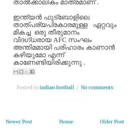
താൽക്കാലികം
മാത്രമാണ്
.
ഇന്ത്യൻ
ഫുട്ബോളിലെ
താത്പര്യപ്രകാരമുള്ള
ഏറ്റവും
മികച്ച
ഒരു
തീരുമാനം
വിദഗ്ധരായ
AFC
സംഘം
അന്തിമമായി
പരിഹാരം
കാണാൻ
കഴിയുമോ
എന്ന്
കാണേണ്ടിയിരിക്കുന്നു
.
Posted in
indian football
/
No comments
Newer Post
Home
Older Post