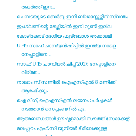
തകർത്ത് ഇന...
ചെമ്പടയുടെ ബെർബ്ബ ഇനി ബ്ലാസ്റ്റേഴ്സിന് സ്വന്തം
ഇംഗ്ലണ്ടിന്റെ ജേഴ്സിയിൽ ഇനി റൂണി ഇല്ല
കോഴിക്കോട് ദേശീയ ഫുട്ബോൾ അക്കാദമി
U -15 സാഫ് ചാമ്പ്യൻഷിപ്പിൽ ഇന്ത്യ നാളെ
നേപ്പാളിനെ ...
സാഫ് U-15 ചാമ്പ്യൻഷിപ്പ് 2017: നേപ്പാളിനെ
വീഴ്‌ത്ത...
നാലാം സീസണിൽ ഐഎസ്എൽ 8 മണിക്ക്
ആരംഭിക്കും
ഐ ലീഗ്, ഐഎസ്എൽ ലയനം :ചർച്ചകൾ
നടത്താൻ സെപ്തംബറിൽ എ...
ആത്മബന്ധങ്ങൾ ഊഷ്മളമാക്കി സൗത്ത് സോക്കേഴ്സ്.
മലപ്പുറം എഫ്.സി ജൂനിയർ ടീമിലേക്കുള്ള