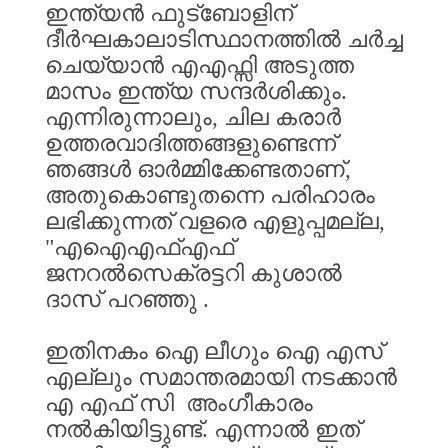
ഇന്ത്യൻ
ഫുട്ബോളിന്
ദീർഘകാലാടിസ്ഥാനത്തിൽ
ചർച്ച
ചെയ്യാൻ
എഎഫ്സി
അടുത്ത
മാസം
ഇന്ത്യ
സന്ദർശിക്കും
.
എന്നിരുന്നാലും
,
ചില
കരാർ
ഉത്തരവാദിത്തങ്ങളുണ്ടെന്ന്
ഞങ്ങൾ
ഓർമ്മിക്കേണ്ടതാണ്
,
അതുകൊണ്ടുതന്നെ
പരിഹാരം
ലഭിക്കുന്നത്
വളരെ
എളുപ്പമല്ല
,
"
എഐഎഫ്എഫ്
ജനറൽസെക്രട്ടറി
കുശാൽ
ദാസ്
പറഞ്ഞു
.
ഇതിനകം
ഐ
ലീഗും
ഐ
എസ്
എല്ലും
സമാന്തരമായി
നടക്കാൻ
എ
എഫ്
സി
അംഗീകാരം
നൽകിയിട്ടുണ്ട്
.
എന്നാൽ
ഇത്