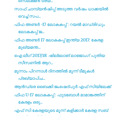
സെലക്ഷൻ ട്രയ...
സാഫ് ചാമ്പ്യൻഷിപ്പ് അടുത്ത വർഷം ധാക്കയിൽ
വെച്ച് സപ...
ഫിഫ അണ്ടർ -17 ലോകകപ്പ് : റയൽ മാഡ്രിഡും
ലോകകപ്പ് ജ...
ഫിഫ അണ്ടർ 17 ലോകകപ്പ് ഇന്ത്യ 2017: കേരള
മുഖ്യമന്ത...
ഐ ലീഗ് 2017/18: ഷില്ലോങ് ലാജോംഗ് പുതിയ
സീസണിൽ ആറ...
മൂന്നാം പിറന്നാൾ ദിനത്തിൽ മൂന്ന് ടീമുകൾ
പ്രഖ്യാപിച...
ആൻഡ്രെ ബൈക്കി ജംഷെദ്പുർ എഫ് സിയിലേക്ക്
ഫിഫ U-17 ലോകകപ്പ് : ഫുടബോൾ മാമാങ്കത്തിന്
കേരളം ഒരു...
എഫ് സി കേരളയുടെ മൂന്ന് കളിക്കാർ കേരള സബ്