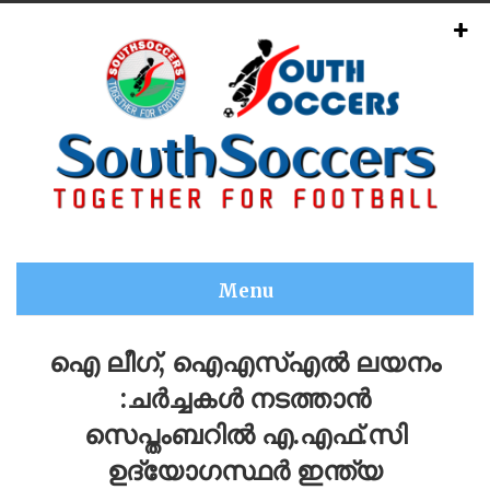
Menu
ഐ ലീഗ്, ഐഎസ്എൽ ലയനം
:ചർച്ചകൾ നടത്താൻ
സെപ്തംബറിൽ എ.എഫ്.സി
ഉദ്യോഗസ്ഥർ ഇന്ത്യ