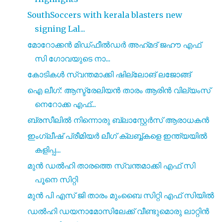
SouthSoccers with kerala blasters new
signing Lal...
മോറോക്കൻ മിഡ്‌ഫീൽഡർ അഹ്‌മദ്‌ ജഹൗ എഫ്
സി ഗോവയുടെ നാ...
കോടികൾ സ്വന്തമാക്കി ഷില്ലോങ് ലജോങ്ങ്
ഐ ലീഗ്: ആസ്ട്രേലിയൻ താരം ആരിൻ വില്യംസ്
നെറോക്ക എഫ്...
ബ്രസീലിൽ നിന്നൊരു ബ്ലാസ്റ്റേർസ് ആരാധകൻ
ഇംഗ്ലീഷ് പ്രീമിയർ ലീഗ് ക്ലബ്ബ്കളെ ഇന്ത്യയിൽ
കളിപ്പ...
മുൻ ഡൽഹി താരത്തെ സ്വന്തമാക്കി എഫ് സി
പൂനെ സിറ്റി
മുൻ പി എസ് ജി താരം മുംബൈ സിറ്റി എഫ് സിയിൽ
ഡൽഹി ഡയനാമോസിലേക്ക് വീണ്ടുമൊരു ലാറ്റിൻ