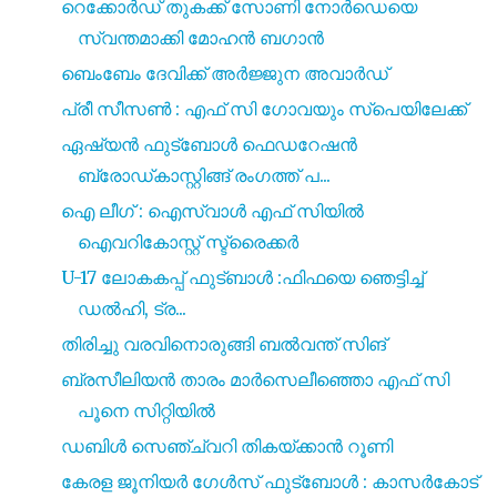
റെക്കോർഡ് തുകക്ക് സോണി നോർഡെയെ
സ്വന്തമാക്കി മോഹൻ ബഗാൻ
ബെംബേം ദേവിക്ക് അർജ്ജുന അവാർഡ്
പ്രീ സീസൺ : എഫ് സി ഗോവയും സ്പെയിലേക്ക്
ഏഷ്യൻ ഫുട്ബോൾ ഫെഡറേഷൻ
ബ്രോഡ്കാസ്റ്റിങ്ങ് രംഗത്ത് പ...
ഐ ലീഗ് : ഐസ്വാൾ എഫ് സിയിൽ
ഐവറികോസ്റ്റ് സ്ട്രൈക്കർ
U-17 ലോകകപ്പ് ഫുട്ബാൾ :ഫിഫയെ ഞെട്ടിച്ച്
ഡൽഹി, ട്ര...
തിരിച്ചു വരവിനൊരുങ്ങി ബൽവന്ത് സിങ്
ബ്രസീലിയൻ താരം മാർസെലീഞ്ഞൊ എഫ് സി
പൂനെ സിറ്റിയിൽ
ഡബിൾ സെഞ്ച്വറി തികയ്ക്കാൻ റൂണി
കേരള ജൂനിയർ ഗേൾസ് ഫുട്ബോൾ : കാസർകോട്