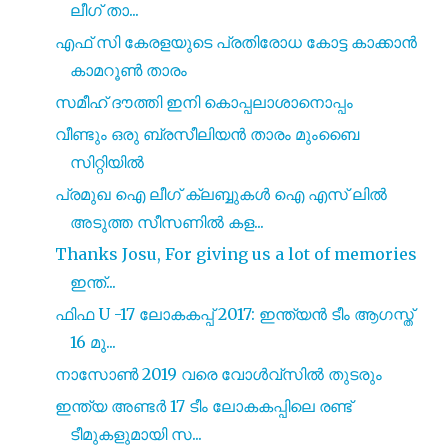
ലീഗ് താ...
എഫ് സി കേരളയുടെ പ്രതിരോധ കോട്ട കാക്കാൻ
കാമറൂൺ താരം
സമീഹ് ദൗത്തി ഇനി കൊപ്പലാശാനൊപ്പം
വീണ്ടും ഒരു ബ്രസീലിയൻ താരം മുംബൈ
സിറ്റിയിൽ
പ്രമുഖ ഐ ലീഗ് ക്ലബ്ബുകൾ ഐ എസ് ലിൽ
അടുത്ത സീസണിൽ കള...
Thanks Josu, For giving us a lot of memories
ഇന്ത്...
ഫിഫ U -17 ലോകകപ്പ് 2017: ഇന്ത്യൻ ടീം ആഗസ്ത്
16 മു...
നാസോൺ 2019 വരെ വോൾവ്സിൽ തുടരും
ഇന്ത്യ അണ്ടർ 17 ടീം ലോകകപ്പിലെ രണ്ട്
ടീമുകളുമായി സ...