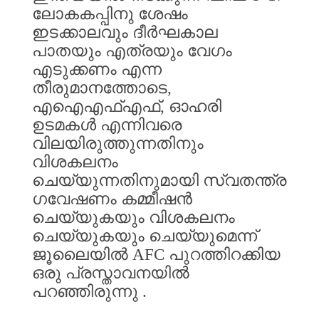
ലോകകപ്പിനു
ശേഷം
ഇടക്കാലവും
ദീർഘകാല
പാതയും
എത്രയും
വേഗം
എടുക്കണം
എന്ന
തീരുമാനത്തോടെ
,
എഐഎഫ്എഫ്
,
ഓഹരി
ഉടമകൾ
എന്നിവരെ
വിലയിരുത്തുന്നതിനും
വിശകലനം
ചെയ്യുന്നതിനുമായി
സ്വതന്ത്ര
ഗവേഷണം
കമ്മീഷൻ
ചെയ്യുകയും
വിശകലനം
ചെയ്യുകയും
ചെയ്യുമെന്ന്
ജൂലൈയിൽ
AFC
പുറത്തിറക്കിയ
ഒരു
പ്രസ്താവനയിൽ
പറഞ്ഞിരുന്നു
.