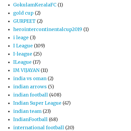
GokulamKeralaFC
(1)
gold cup
(2)
GURPEET
(2)
herointercontinentalcup2019
(1)
i leage
(3)
I League
(109)
I-league
(25)
ILeague
(17)
IM VIJAYAN
(11)
india vs oman
(2)
indian arrows
(5)
indian football
(408)
Indian Super League
(47)
indian team
(23)
IndianFootball
(68)
international football
(20)