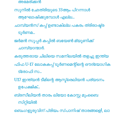
അമേരിക്കൻ
സുനിൽ ഛേത്രിയുടെ 33ആം പിറന്നാൾ
ആഘോഷിക്കുമ്പോൾ എല്ല...
ചാമ്പ്യൻസ് കപ്പ് ഉണ്ടാകില്ല പകരം ത്രിരാഷ്ട്ര
ടൂർണമ...
ജർമൻ സൂപ്പർ കപ്പിൽ ബയേൺ മ്യൂണിക്ക്
ചാമ്പ്യാന്മാർ.
കരുത്തരായ ചിലിയെ സമനിലയിൽ തളച്ചു ഇന്ത്യ
ഫിഫ U-17 ലോകകപ്പ് ടൂർണമെന്റിന്റെ ഔദ്യോഗിക
ട്രോഫി സ...
U17 ഇന്ത്യൻ ടീമിന്റെ ആസ്ട്രെലിയൻ പര്യടനം
ഉപേക്ഷിക്...
ബ്രസീലിയൻ താരം ലിയോ കോസ്റ്റ മുംബൈ
സിറ്റിയിൽ
ബെംഗളൂരുവിന് പ്രിയം സ്പാനിഷ് താരങ്ങളെ!, ലാ