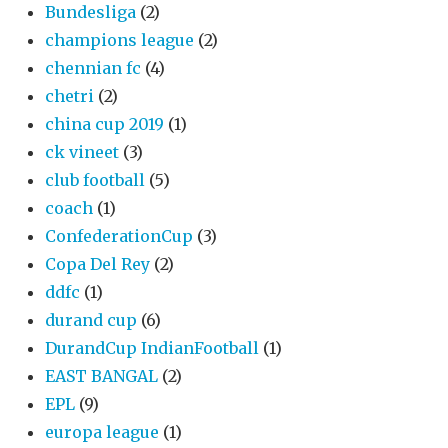
Bundesliga
(2)
champions league
(2)
chennian fc
(4)
chetri
(2)
china cup 2019
(1)
ck vineet
(3)
club football
(5)
coach
(1)
ConfederationCup
(3)
Copa Del Rey
(2)
ddfc
(1)
durand cup
(6)
DurandCup IndianFootball
(1)
EAST BANGAL
(2)
EPL
(9)
europa league
(1)