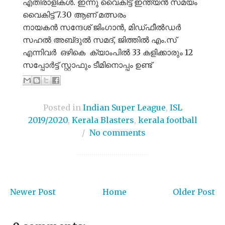
എതിരാളികൾ. ഇന്നു വൈകിട്ട് ഇന്ത്യൻ സമയം
വൈകിട്ട് 7.30 ആണ് മത്സരം
നായകന്‍ സന്ദേശ് ജിംഗാൻ, മിഡ്ഫീൽഡർ
സഹൽ അബ്‌ദുൽ സമദ്, ജിത്തിൽ എം.സ്
എന്നിവർ ഒഴികെ ക്യാംപിൽ 33 കളിക്കാരും 12
സപ്പോർട്ട് സ്റ്റാഫും ടീമിനൊപ്പം ഉണ്ട്
Posted in
Indian Super League
,
ISL
2019/2020
,
Kerala Blasters
,
kerala football
/
No comments
Newer Post
Home
Older Post