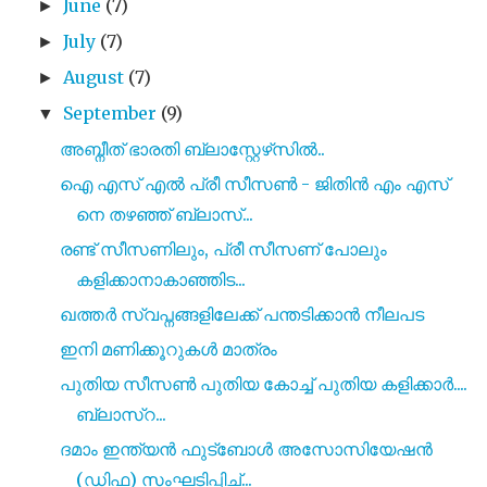
June
(7)
►
July
(7)
►
August
(7)
►
September
(9)
▼
അബ്നീത്‌ ഭാരതി ബ്ലാസ്റ്റേഴ്‌സിൽ..
ഐ എസ് എൽ പ്രീ സീസൺ - ജിതിൻ എം എസ്
നെ തഴഞ്ഞ് ബ്ലാസ്...
രണ്ട് സീസണിലും, പ്രീ സീസണ് പോലും
കളിക്കാനാകാഞ്ഞിട...
ഖത്തർ സ്വപ്നങ്ങളിലേക്ക് പന്തടിക്കാൻ നീലപട
ഇനി മണിക്കൂറുകൾ മാത്രം
പുതിയ സീസൺ പുതിയ കോച്ച് പുതിയ കളിക്കാർ....
ബ്ലാസ്റ...
ദമാം ഇന്ത്യൻ ഫുട്‍ബോൾ അസോസിയേഷൻ
(ഡിഫ) സംഘടിപ്പിച്...