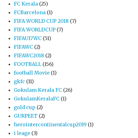
FC Kerala
(25)
FCBarcelona
(1)
FIFA WORLD CUP 2018
(7)
FIFA WORLDCUP
(7)
FIFAU17WC
(51)
FIFAWC
(2)
FIFAWC2018
(2)
FOOTBALL
(156)
football Movie
(1)
gkfc
(11)
Gokulam Kerala FC
(26)
GokulamKeralaFC
(1)
gold cup
(2)
GURPEET
(2)
herointercontinentalcup2019
(1)
i leage
(3)