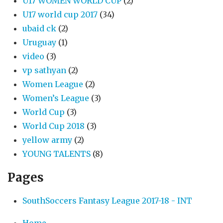
U17 WOMEN WORLD CUP
(2)
U17 world cup 2017
(34)
ubaid ck
(2)
Uruguay
(1)
video
(3)
vp sathyan
(2)
Women League
(2)
Women’s League
(3)
World Cup
(3)
World Cup 2018
(3)
yellow army
(2)
YOUNG TALENTS
(8)
Pages
SouthSoccers Fantasy League 2017-18 - INT
Home