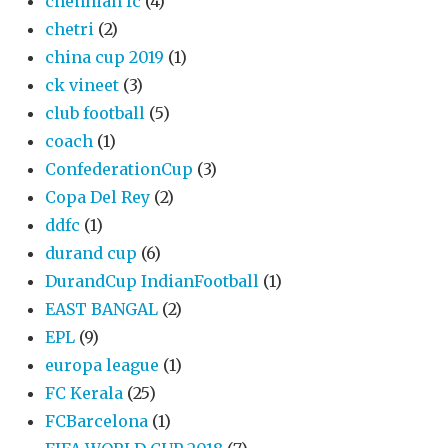
chennian fc
(4)
chetri
(2)
china cup 2019
(1)
ck vineet
(3)
club football
(5)
coach
(1)
ConfederationCup
(3)
Copa Del Rey
(2)
ddfc
(1)
durand cup
(6)
DurandCup IndianFootball
(1)
EAST BANGAL
(2)
EPL
(9)
europa league
(1)
FC Kerala
(25)
FCBarcelona
(1)