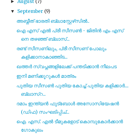
August
(7)
►
September
(9)
▼
അബ്നീത്‌ ഭാരതി ബ്ലാസ്റ്റേഴ്‌സിൽ..
ഐ എസ് എൽ പ്രീ സീസൺ - ജിതിൻ എം എസ്
നെ തഴഞ്ഞ് ബ്ലാസ്...
രണ്ട് സീസണിലും, പ്രീ സീസണ് പോലും
കളിക്കാനാകാഞ്ഞിട...
ഖത്തർ സ്വപ്നങ്ങളിലേക്ക് പന്തടിക്കാൻ നീലപട
ഇനി മണിക്കൂറുകൾ മാത്രം
പുതിയ സീസൺ പുതിയ കോച്ച് പുതിയ കളിക്കാർ....
ബ്ലാസ്റ...
ദമാം ഇന്ത്യൻ ഫുട്‍ബോൾ അസോസിയേഷൻ
(ഡിഫ) സംഘടിപ്പിച്...
ഐ. എസ്. എൽ ടീമുകളോട് കൊമ്പുകോർക്കാൻ
ഗോകുലം