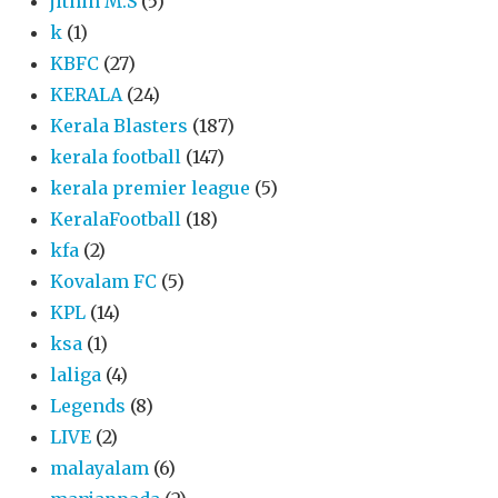
jithin M.S
(5)
k
(1)
KBFC
(27)
KERALA
(24)
Kerala Blasters
(187)
kerala football
(147)
kerala premier league
(5)
KeralaFootball
(18)
kfa
(2)
Kovalam FC
(5)
KPL
(14)
ksa
(1)
laliga
(4)
Legends
(8)
LIVE
(2)
malayalam
(6)