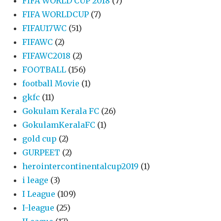
FIFA WORLD CUP 2018
(7)
FIFA WORLDCUP
(7)
FIFAU17WC
(51)
FIFAWC
(2)
FIFAWC2018
(2)
FOOTBALL
(156)
football Movie
(1)
gkfc
(11)
Gokulam Kerala FC
(26)
GokulamKeralaFC
(1)
gold cup
(2)
GURPEET
(2)
herointercontinentalcup2019
(1)
i leage
(3)
I League
(109)
I-league
(25)