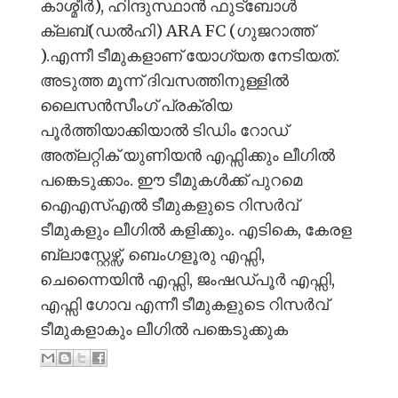
കാശ്മീർ), ഹിന്ദുസ്ഥാൻ ഫുട്ബോൾ
ക്ലബ്(ഡൽഹി) ARA FC (ഗുജറാത്ത്
).എന്നീ ടീമുകളാണ് യോഗ്യത നേടിയത്.
അടുത്ത മൂന്ന് ദിവസത്തിനുള്ളിൽ
ലൈസൻസീംഗ് പ്രക്രിയ
പൂർത്തിയാക്കിയാൽ ടിഡിം റോഡ്
അത്‌ലറ്റിക് യുണിയൻ എഫ്സിക്കും ലീഗിൽ
പങ്കെടുക്കാം. ഈ ടീമുകൾക്ക് പുറമെ
ഐഎസ്എൽ ടീമുകളുടെ റിസർവ്
ടീമുകളും ലീഗിൽ കളിക്കും. എടികെ, കേരള
ബ്ലാസ്റ്റേഴ്സ്, ബെംഗളൂരു എഫ്സി,
ചെന്നൈയിൻ എഫ്സി, ജംഷഡ്പൂർ എഫ്സി,
എഫ്സി ഗോവ എന്നീ ടീമുകളുടെ റിസർവ്
ടീമുകളാകും ലീഗിൽ പങ്കെടുക്കുക