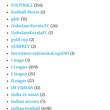
FOOTBALL
(156)
football Movie
(1)
gkfc
(11)
Gokulam Kerala FC
(26)
GokulamKeralaFC
(1)
gold cup
(2)
GURPEET
(2)
herointercontinentalcup2019
(1)
i leage
(3)
I League
(109)
I-league
(25)
ILeague
(17)
IM VIJAYAN
(11)
india vs oman
(2)
indian arrows
(5)
indian football
(408)