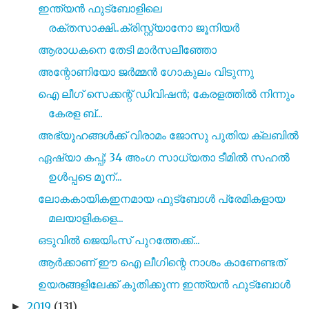
ഇന്ത്യൻ ഫുട്ബോളിലെ
രക്തസാക്ഷി..ക്രിസ്റ്റ്യാനോ ജൂനിയർ
ആരാധകനെ തേടി മാർസലീഞ്ഞോ
അന്റോണിയോ ജർമ്മൻ ഗോകുലം വിടുന്നു
ഐ ലീഗ് സെക്കന്റ് ഡിവിഷൻ; കേരളത്തിൽ നിന്നും
കേരള ബ്...
അഭ്യൂഹങ്ങൾക്ക് വിരാമം ജോസു പുതിയ ക്ലബിൽ
ഏഷ്യാ കപ്പ്; 34 അംഗ സാധ്യതാ ടീമിൽ സഹൽ
ഉൾപ്പടെ മൂന്...
ലോകകായികഇനമായ ഫുട്ബോൾ പ്രേമികളായ
മലയാളികളെ...
ഒടുവിൽ ജെയിംസ് പുറത്തേക്ക്...
ആർക്കാണ് ഈ ഐ ലീഗിന്റെ നാശം കാണേണ്ടത്
ഉയരങ്ങളിലേക്ക് കുതിക്കുന്ന ഇന്ത്യൻ ഫുട്ബോൾ
2019
(131)
►