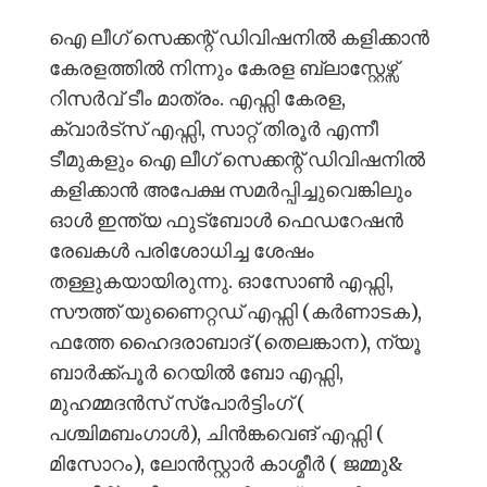
ഐ ലീഗ് സെക്കന്റ് ഡിവിഷനിൽ കളിക്കാൻ
കേരളത്തിൽ നിന്നും കേരള ബ്ലാസ്റ്റേഴ്സ്
റിസർവ് ടീം മാത്രം. എഫ്സി കേരള,
ക്വാർട്സ് എഫ്സി, സാറ്റ് തിരൂർ എന്നീ
ടീമുകളും ഐ ലീഗ് സെക്കന്റ് ഡിവിഷനിൽ
കളിക്കാൻ അപേക്ഷ സമർപ്പിച്ചുവെങ്കിലും
ഓൾ ഇന്ത്യ ഫുട്ബോൾ ഫെഡറേഷൻ
രേഖകൾ പരിശോധിച്ച ശേഷം
തള്ളുകയായിരുന്നു. ഓസോൺ എഫ്സി,
സൗത്ത് യുണൈറ്റഡ് എഫ്സി (കർണാടക),
ഫത്തേ ഹൈദരാബാദ് (തെലങ്കാന), ന്യൂ
ബാർക്ക്പൂർ റെയിൽ ബോ എഫ്സി,
മുഹമ്മദൻസ് സ്പോർട്ടിംഗ് (
പശ്ചിമബംഗാൾ), ചിൻങ്കവെങ് എഫ്സി (
മിസോറം), ലോൻസ്റ്റാർ കാശ്മീർ ( ജമ്മു&