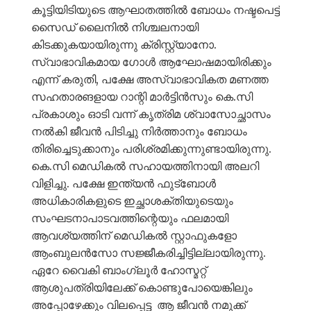
കൂട്ടിയിടിയുടെ ആഘാതത്തിൽ ബോധം നഷ്ടപെട്ട്
സൈഡ് ലൈനിൽ നിശ്ചലനായി
കിടക്കുകയായിരുന്നു ക്രിസ്റ്റ്യാനോ.
സ്വാഭാവികമായ ഗോൾ ആഘോഷമായിരിക്കും
എന്ന് കരുതി, പക്ഷേ അസ്വാഭാവികത മണത്ത
സഹതാരങളായ റാന്റി മാർട്ടിൻസും കെ.സി
പ്രകാശും ഓടി വന്ന് കൃത്രിമ ശ്വാസോച്ഛാസം
നൽകി ജീവൻ പിടിച്ചു നിർത്താനും ബോധം
തിരിച്ചെടുക്കാനും പരിശ്രമിക്കുന്നുണ്ടായിരുന്നു.
കെ.സി മെഡികൽ സഹായത്തിനായി അലറി
വിളിച്ചു. പക്ഷേ ഇന്ത്യൻ ഫുട്ബോൾ
അധികാരികളുടെ ഇച്ഛാശക്തിയുടെയും
സംഘടനാപാടവത്തിന്റെയും ഫലമായി
ആവശ്യത്തിന് മെഡികൽ സ്റ്റാഫുകളോ
ആംബുലൻസോ സജ്ജീകരിച്ചിട്ടില്ലായിരുന്നു.
ഏറേ വൈകി ബാംഗ്ലൂർ ഹോസ്മറ്റ്
ആശുപത്രിയിലേക്ക് കൊണ്ടുപോയെങ്കിലും
അപ്പോഴേക്കും വിലപ്പെട്ട ആ ജീവൻ നമുക്ക്