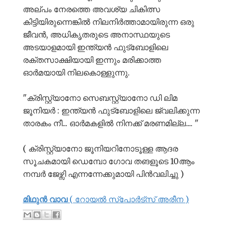
അല്പം നേരത്തെ അവശ്യ ചികിത്സ
കിട്ടിയിരുന്നെങ്കിൽ നിലനിർത്താമായിരുന്ന ഒരു
ജീവൻ, അധികൃതരുടെ അനാസ്ഥയുടെ
അടയാളമായി ഇന്ത്യൻ ഫുട്ബോളിലെ
രക്തസാക്ഷിയായി ഇന്നും മരിക്കാത്ത
ഓർമയായി നിലകൊള്ളുന്നു.
"ക്രിസ്റ്റ്യാനോ സെബസ്റ്റ്യാനോ ഡി ലിമ
ജൂനിയർ : ഇന്ത്യൻ ഫുട്ബോളിലെ ജ്വലിക്കുന്ന
താരകം നീ... ഓർമകളിൽ നിനക്ക് മരണമില്ല.... "
( ക്രിസ്റ്റ്യാനോ ജൂനിയറിനോടൂള്ള ആദര
സൂചകമായി ഡെമ്പോ ഗോവ തങളൂടെ 10ആം
നമ്പർ ജേഴ്സി എന്നന്നേക്കുമായി പിൻവലിച്ചു )
മിഥുൻ വാവ
( റോയൽ സ്പോർട്സ് അരീന )