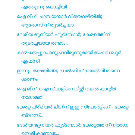
എത്തുന്നു കൊച്ചിയി...
ഐ ലീഗ്: ചാമ്പ്യന്മാർ വിജയവഴിയിൽ;
ആരോസിന് തുടർച്ചയാ...
ദേശീയ ജൂനിയർ ഫുട്ബോൾ; കേരളത്തിന്
തുടർച്ചയായ രണ്ടാം...
കാഴ്ചക്കപ്പുറം സ്നേഹവിരുന്നുമായി ജംഷഡ്പൂർ
എഫ്‌സി
ഇന്നും രക്ഷയില്ല; ഡൽഹിക്ക് തോൽവി തന്നെ
ശരണം
ഐ ലീഗ്; ഐസ്വാളിനെ വീഴ്ത്തി റയൽ കാശ്മീർ
നാലാമത്
കേരള പ്രീമിയർ ലീഗിന് ഇഇ സ്പോർട്ടിംഗ് - കേരള
ബ്ലാസ്...
ദേശീയ ജൂനിയർ ഫുട്ബോൾ: കേരളത്തിന് നിരാശ;
സെമി കാണാത...