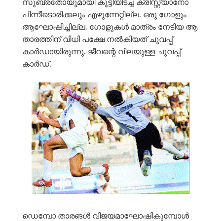
സുബ്രതോയുമായി കൂട്ടിയിടച്ച ക്രിസ്റ്റ്യാനോ
പിന്നീടൊരിക്കലും എഴുന്നേറ്റില്ല. ഒരു ഗോളും
ആഘോഷിച്ചില്ല. ഗോളുകൾ മാത്രം നേടിയ ആ
താരത്തിന് വിധി പക്ഷേ നൽകിയത് ചുവപ്പ്
കാർഡായിരുന്നു. ജീവന്റെ വിലയുള്ള ചുവപ്പ്
കാർഡ്.
ഡെമ്പോ താരങൾ വിജയമാഘോഷികുമ്പോൾ