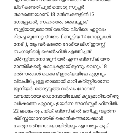
ലീഗ് കണ്ടത് പുതിയൊരു സൂപ്പർ
താരത്തെയാണ്. 18 മൽസരങളിൽ 15
ഗോളുകൾ, സഹതാരം ബൈച്ചുങ്
ബൂട്ടിയയുമൊത്ത് ദേശീയ ലീഗിലെ ഏറ്റവും
മികച്ച മുന്നേറ്റ ദ്വയം. ( ബൂട്ടിയ 12 ഗോളുകൾ
നേടീ ), ആ വർഷത്തെ ദേശീയ ലീഗ് ഈസ്റ്റ്
ബംഗാളിന്റെ ഷെൽഫിൽ എത്തിച്ചത്
ക്രിസ്റ്റ്യാനോ ജൂനിയർ എന്ന ബ്രസീലിയൻ
മാന്ത്രികന്റെ കാലുകളായിരുന്നു. വെറും 18
മൽസരങൾ കൊണ്ട് ഇന്ത്യയിലേ ഏറ്റവും
വിലപിടിപ്പുള്ള താരമായി മാറി ക്രിസ്റ്റ്യാനോ
ജൂനിയർ. തൊട്ടടുത്ത വർഷം ഗോവൻ
വമ്പന്മാരായ ഡെമ്പോയിലേക്ക് കൂടുമാറിയത് ആ
വർഷത്തേ ഏറ്റവും ഉയർന്ന ട്രാൻസ്ഫർ ഫീസിൽ.
22 ലക്ഷം രൂപയ്ക്. ബ്രസീലിൽ ജനിച്ചു വളർന്ന
ക്രിസ്റ്റ്യാനോയ്ക് കൊൽകത്തയേക്കാൾ
ചേരുന്നത് ഗോവയായിരിക്കും എന്നതും കൂടി
കണക്കിലെടുത്തായിരുന്നു ബംഗാൾ വിടാൻ