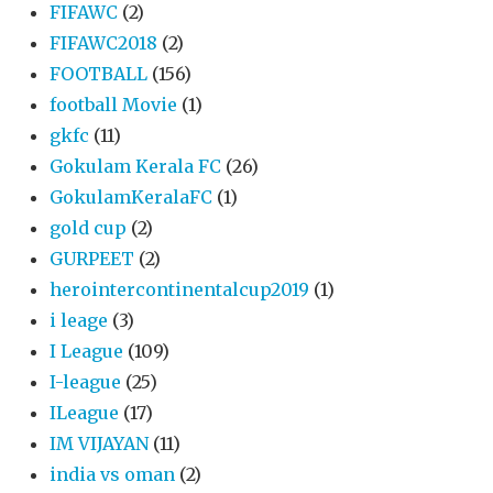
FIFAWC
(2)
FIFAWC2018
(2)
FOOTBALL
(156)
football Movie
(1)
gkfc
(11)
Gokulam Kerala FC
(26)
GokulamKeralaFC
(1)
gold cup
(2)
GURPEET
(2)
herointercontinentalcup2019
(1)
i leage
(3)
I League
(109)
I-league
(25)
ILeague
(17)
IM VIJAYAN
(11)
india vs oman
(2)