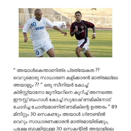
" അയാൾകെന്താണിത്ര പ്രത്യേകത ??
വെറുമൊരു സാധാരണ കളിക്കാരൻ മാത്രമല്ലേ
അയാളൂം ?? " ഒരു സീനിയർ കോച്ച്
ക്രിസ്റ്റ്യാനോ ജൂനിയറിനെ കുറിച്ച് അന്നത്തെ
ഈസ്റ്റ് ബംഗാൾ കോച്ച് സുഭാഷ് ഭൗമികിനോട്
ചോദിച്ച ചോദ്യമാണിത്.ഭൗമികിന്റെ ഉത്തരം " 89
മിനിറ്റും 30 സെകണ്ടും അയാൾ ഗ്രൗണ്ടിൽ
വെറും സാധാരണക്കാരൻ മാത്രമായിരിക്കും,
പക്ഷേ ബാക്കിയുള്ള 30 സെകന്റിൽ അയാളിലെ