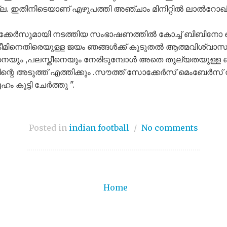
്ല. ഇതിനിടെയാണ് എഴുപത്തി അഞ്ചാം മിനിറ്റിൽ ലാൽറോഖ
ോക്കേർസുമായി നടത്തിയ സംഭാഷണത്തിൽ കോച്ച് ബിബിനോ
ടീമിനെതിരെയുള്ള ജയം ഞങ്ങൾക്ക് കൂടുതൽ ആത്മവിശ്വാ
നെയും ,പലസ്തീനെയും നേരിടുമ്പോൾ അതെ തുല്യതയുള്ള 
ന്റെ അടുത്ത് എത്തിക്കും .സൗത്ത് സോക്കേർസ് മെംബേർസ്
ം കൂട്ടി ചേർത്തു ".
Posted in
indian football
/
No comments
Home