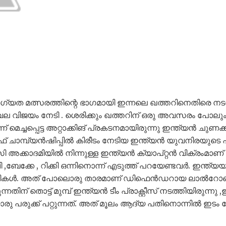
യോഗ്യത മത്സരത്തിന്റെ ഭാഗമായി ഇന്നലെ ഖത്തറിനെതിരെ
്വല വിജയം നേടി . ശെരിക്കും ഖത്തറിന് ഒരു അവസരം പോലും
മെച്ചപ്പെട്ട അറ്റാക്കിങ് പ്രകടനമായിരുന്നു ഇന്ത്യൻ ചുണക്കുട
ാഫ് ചാമ്പ്യൻഷിപ്പിൽ കിരീടം നേടിയ ഇന്ത്യൻ യുവനിരയുടെ
ി അക്കാദമിയിൽ നിന്നുള്ള ഇന്ത്യൻ ക്യാപ്റ്റൻ വിക്രംമാണ
വി ,ബേക്കേ , റിക്കി ഒന്നിനൊന്ന് എടുത്ത് പറയേണ്ടവർ. ഇന്ത്
ട്ടികൾ. അത് പോലൊരു താരമാണ് ഡിഫെൻഡറായ ലാൽറോഖി
തിന് തൊട്ട് മുമ്പ് ഇന്ത്യൻ ടീം പ്രാക്റ്റീസ് നടത്തിയിരുന്ന
ു പരുക്ക് പറ്റുന്നത്. അത് മൂലം ആദ്യ പതിനൊന്നിൽ ഇടം 