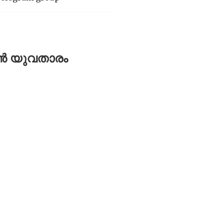
്യൻ യുവതാരം