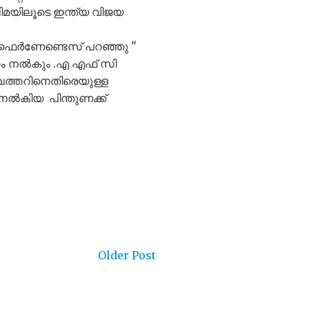
ിമയിലൂടെ ഇന്ത്യ വിജയ
 ഫെർണേണ്ടെസ് പറഞ്ഞു "
സം നൽകും .എ എഫ് സി
ഖത്തറിനെതിരെയുള്ള
 നൽകിയ പിന്തുണക്ക്
Older Post