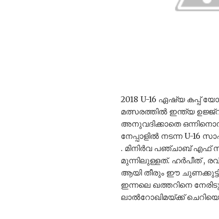
2018 U-16 ഏഷ്യ കപ്പ് 
മത്സരത്തിൽ ഇന്ത്യ ഉജ്ജ
അനുവദിക്കാതെ ഒന്നിനൊന്ന് 
നേപ്പാളിൽ നടന്ന U-16 സ
. മിനിർവ പഞ്ചാബ് എഫ് സ
മുന്നിലുള്ളത്. ഹർപീത് , ര
ആയി തീരും ഈ ചുണക്കു
ഇന്നലെ ഖത്തറിനെ നേരിടുന്ന
ലാൽറോഖിമയ്ക്ക് ചെറിയൊര