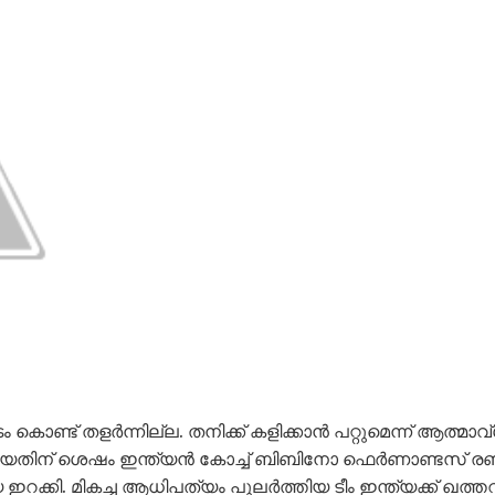
ണ്ട് തളർന്നില്ല. തനിക്ക് കളിക്കാൻ പറ്റുമെന്ന് ആത്മാവ
 ആയതിന് ശെഷം ഇന്ത്യൻ കോച്ച് ബിബിനോ ഫെർണാണ്ടസ് രണ്ട
്കി. മികച്ച ആധിപത്യം പുലർത്തിയ ടീം ഇന്ത്യക്ക് ഖത്