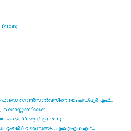
 (Atom)
രിൻഡാഡെ ഗോൺസാൽവസിനെ ജെംഷഡ്പൂർ എഫ്...
ബ്ലാസ്റ്റേഴ്‌സിലേക്ക് ...
 വനിതാ ടീം 56 ആയി ഉയർന്നു
െപ്റ്റംബർ 8 വരെ സമയം , എഐഎഫ്എഫ്...