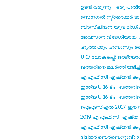
ഉടൻ വരുന്നു - ഒരു പു
സെനഗൽ സ്ട്രൈക്കർ 
ബ്രസീലിയൻ യുവ മിഡ്
അവസാന വിദേശിയായി എ
ഹൃത്തിക്കും ഹബാസും കൈ
U-17 ലോകകപ്പ്: ഔദ്യോഗി
ഖത്തറിനെ മലർത്തിയടിച്ച
എ എഫ് സി ഏഷ്യൻ കപ്പ് 
ഇന്ത്യ U-16 ടീം : ഖത്ത
ഇന്ത്യ U-16 ടീം : ഖത്ത
ഐഎസ്എൽ 2017: ഈ സീസണ
2019 എ എഫ് സി ഏഷ്യ കപ്
എ എഫ് സി ഏഷ്യൻ കപ്പ് 
ദിമിതർ ബെർബെറ്റോവ് : 50