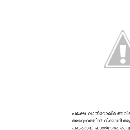
പക്ഷെ ലാൽറോഖിമ അവിടം കൊ
അദ്ദേഹത്തിന്. റിക്കവറി
പകരമായി ലാൽറോഖിമയെ ഇറക