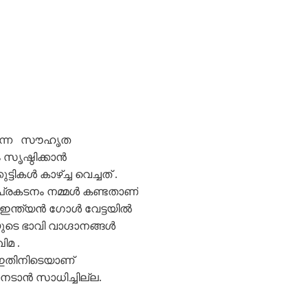
 നടന്ന സൗഹൃത
 സൃഷ്ഠിക്കാൻ
്ടികൾ കാഴ്ച്ച വെച്ചത് .
 പ്രകടനം നമ്മൾ കണ്ടതാണ്
് ഇന്ത്യൻ ഗോൾ വേട്ടയിൽ
യയുടെ ഭാവി വാഗ്ദാനങ്ങൾ
മ .
ു ,ഇതിനിടെയാണ്
നേടാൻ സാധിച്ചില്ല.