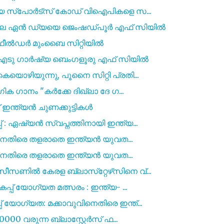
തിയ സ്പോർട്സ് കോഡ് വിഐപികളെ സ...
ടാല ഏൻ ഡ്യയെ ജെംഷഡ്പൂർ എഫ് സിയിൽ
ഫീൽഡർ മുംബൈ സിറ്റിയിൽ
ടു ഗാർഷ്യ ബെംഗളൂരു എഫ് സിയിൽ
യൊഴിയുന്നു, പൂനൈ സിറ്റി പ്രതി...
ക ഗാനം "കർക്കേ ദിഖ്‌ലാ ദേ ഗ...
് ഇന്ത്യൻ ചുണക്കുട്ടികൾ
: ഏഷ്യൻ സ്വപ്നത്തിനായി ഇന്ത്യ...
റിനെതിരെ തളരാതെ ഇന്ത്യൻ യുവത...
റിനെതിരെ തളരാതെ ഇന്ത്യൻ യുവത...
ിൽ കേരള ബ്ലാസ്‌റ്റേഴ്‌സിനെ വ്...
പ് യോഗ്യത മത്സരം : ഇന്ത്യ- ...
യോഗ്യത: മക്കാവുവിനെതിരെ ഇന്ത്...
000 വരുന്ന ബ്ലാസ്റ്റേർസ് ഫ...