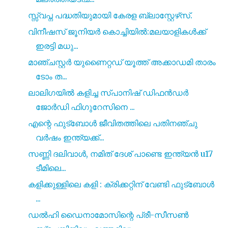
സ്സ്വപ്ന പദ്ധതിയുമായി കേരള ബ്ലാസ്റ്റേഴ്‌സ്.
വിനീഷസ് ജൂനിയർ കൊച്ചിയിൽ:മലയാളികൾക്ക്
ഇരട്ടി മധു...
മാഞ്ചസ്റ്റർ യുണൈറ്റഡ് യൂത്ത് അക്കാഡമി താരം
ടോം ത...
ലാലിഗയിൽ കളിച്ച സ്പാനിഷ് ഡിഫൻഡർ
ജോർഡി ഫിഗുറേസിനെ ...
എന്റെ ഫുട്ബോൾ ജീവിതത്തിലെ പതിനഞ്ചു
വർഷം ഇന്ത്യക്ക്...
സണ്ണി ദലിവാൾ, നമിത് ദേശ് പാണ്ടെ ഇന്ത്യൻ u17
ടീമിലെ...
കളിക്കുള്ളിലെ കളി : ക്രിക്കറ്റിന് വേണ്ടി ഫുട്ബോൾ
...
ഡൽഹി ഡൈനാമോസിന്റെ പ്രീ-സീസൺ