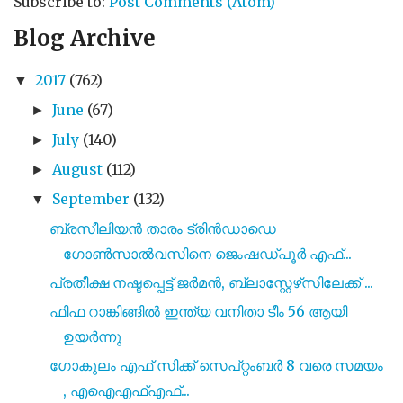
Subscribe to:
Post Comments (Atom)
Blog Archive
2017
(762)
▼
June
(67)
►
July
(140)
►
August
(112)
►
September
(132)
▼
ബ്രസീലിയൻ താരം ട്രിൻഡാഡെ
ഗോൺസാൽവസിനെ ജെംഷഡ്പൂർ എഫ്...
പ്രതീക്ഷ നഷ്ടപ്പെട്ട് ജർമൻ, ബ്ലാസ്റ്റേഴ്‌സിലേക്ക് ...
ഫിഫ റാങ്കിങ്ങിൽ ഇന്ത്യ വനിതാ ടീം 56 ആയി
ഉയർന്നു
ഗോകുലം എഫ് സിക്ക് സെപ്റ്റംബർ 8 വരെ സമയം
, എഐഎഫ്എഫ്...