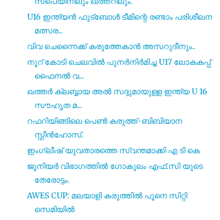
സ്പെയിനിലും ഖത്തറിലും.
U16 ഇന്ത്യൻ ഫുട്‍ബോൾ ടീമിന്റെ രണ്ടാം പരിശീലന
മത്സര...
വിവ ചെന്നൈക്ക് കരുത്തേകാൻ അസറുദീനും..
നൂറ് കോടി ചെലവിൽ പുനർനിർമിച്ച U17 ലോകകപ്പ്
ഫൈനൽ വ...
ഖത്തർ ക്ലബ്ബായ അൽ സദ്ദുമായുള്ള ഇന്ത്യ U 16
സൗഹൃത മ...
റഫറിയിങ്ങിലെ പെൺ കരുത്ത്-ബിബിയാന
സ്റ്റീൻഹോസ്.
ഇംഗ്ലീഷ് യുവതാരത്തെ സ്വന്തമാക്കി എ ടി കെ
ജൂനിയർ വിഭാഗത്തിൽ ഗോകുലം എഫ്.സി യുടെ
തേരോട്ടം.
AWES CUP: മലയാളി കരുത്തിൽ പൂനെ സിറ്റി
സെമിയിൽ