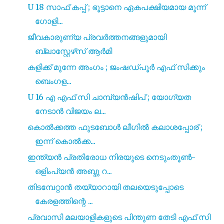
U 18 സാഫ് കപ്പ് ; ഭൂട്ടാനെ ഏകപക്ഷിയമായ മൂന്ന്
ഗോളി...
ജീവകാരുണ്യ പ്രവർത്തനങ്ങളുമായി
ബ്ലാസ്റ്റേഴ്‌സ് ആർമി
കളിക്ക് മുന്നേ അംഗം ; ജംഷഡ്‌പൂർ എഫ് സിക്കും
ബെംഗള...
U 16 എ എഫ് സി ചാമ്പ്യൻഷിപ് ; യോഗ്യത
നേടാൻ വിജയം ല...
കൊൽക്കത്ത ഫുടബോൾ ലീഗിൽ കലാശപ്പോര് ;
ഇന്ന് കൊൽക്ക...
ഇന്ത്യൻ പ്രതിരോധ നിരയുടെ നെടുംതൂൺ-
ഒളിംപ്യൻ അബ്ദു റ...
തിടമ്പേറ്റാൻ തയ്യാറായി തലയെടുപ്പോടെ
കേരളത്തിന്റെ ...
പ്രവാസി മലയാളികളുടെ പിന്തുണ തേടി എഫ് സി