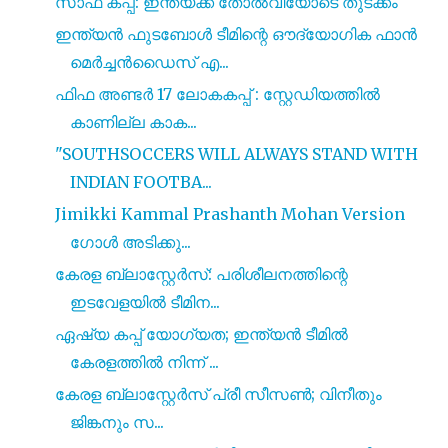
സാഫ് കപ്പ്: ഇന്ത്യക്ക് തോൽവിയോടെ തുടക്കം
ഇന്ത്യൻ ഫുടബോൾ ടീമിന്റെ ഔദ്യോഗിക ഫാൻ
മെർച്ചൻഡൈസ് എ...
ഫിഫ അണ്ടർ 17 ലോകകപ്പ് : സ്റ്റേഡിയത്തിൽ
കാണില്ല കാക...
"SOUTHSOCCERS WILL ALWAYS STAND WITH
INDIAN FOOTBA...
Jimikki Kammal Prashanth Mohan Version
ഗോൾ അടിക്കു...
കേരള ബ്ലാസ്റ്റേർസ്: പരിശീലനത്തിന്റെ
ഇടവേളയിൽ ടീമിന...
ഏഷ്യ കപ്പ് യോഗ്യത; ഇന്ത്യൻ ടീമിൽ
കേരളത്തിൽ നിന്ന് ...
കേരള ബ്ലാസ്റ്റേർസ് പ്രീ സീസൺ; വിനീതും
ജിങ്കനും സ...