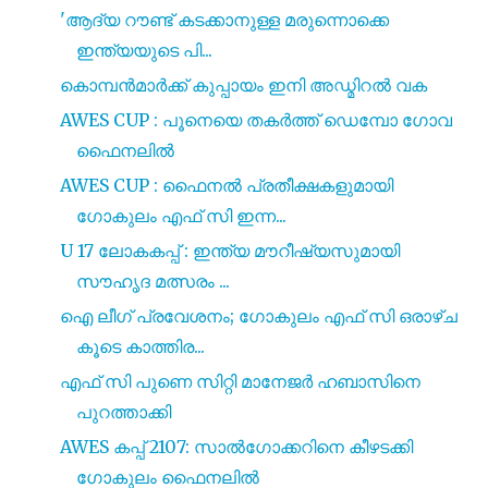
'ആദ്യ റൗണ്ട് കടക്കാനുള്ള മരുന്നൊക്കെ
ഇന്ത്യയുടെ പി...
കൊമ്പൻമാർക്ക് കുപ്പായം ഇനി അഡ്മിറൽ വക
AWES CUP : പൂനെയെ തകർത്ത് ഡെമ്പോ ഗോവ
ഫൈനലിൽ
AWES CUP : ഫൈനൽ പ്രതീക്ഷകളുമായി
ഗോകുലം എഫ് സി ഇന്ന...
U 17 ലോകകപ്പ് : ഇന്ത്യ മൗറീഷ്യസുമായി
സൗഹൃദ മത്സരം ...
ഐ ലീഗ് പ്രവേശനം; ഗോകുലം എഫ് സി ഒരാഴ്ച
കൂടെ കാത്തിര...
എഫ് സി പുണെ സിറ്റി മാനേജർ ഹബാസിനെ
പുറത്താക്കി
AWES കപ്പ് 2107: സാൽഗോക്കറിനെ കീഴടക്കി
ഗോകുലം ഫൈനലിൽ