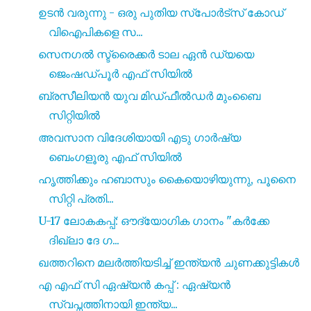
ഉടൻ വരുന്നു - ഒരു പുതിയ സ്പോർട്സ് കോഡ്
വിഐപികളെ സ...
സെനഗൽ സ്ട്രൈക്കർ ടാല ഏൻ ഡ്യയെ
ജെംഷഡ്പൂർ എഫ് സിയിൽ
ബ്രസീലിയൻ യുവ മിഡ്ഫീൽഡർ മുംബൈ
സിറ്റിയിൽ
അവസാന വിദേശിയായി എടു ഗാർഷ്യ
ബെംഗളൂരു എഫ് സിയിൽ
ഹൃത്തിക്കും ഹബാസും കൈയൊഴിയുന്നു, പൂനൈ
സിറ്റി പ്രതി...
U-17 ലോകകപ്പ്: ഔദ്യോഗിക ഗാനം "കർക്കേ
ദിഖ്‌ലാ ദേ ഗ...
ഖത്തറിനെ മലർത്തിയടിച്ച് ഇന്ത്യൻ ചുണക്കുട്ടികൾ
എ എഫ് സി ഏഷ്യൻ കപ്പ് : ഏഷ്യൻ
സ്വപ്നത്തിനായി ഇന്ത്യ...