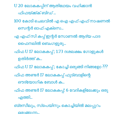
U 20 ലോകകപ്പിന് ആതിഥേയം വഹിക്കാൻ
ഫിഫയ്ക്ക്ക് ബിഡ് ...
100 കോടി ചെലവിൽ എ ഐ എഫ് എഫ് നാഷണൽ
സെന്റർ ഓഫ് എക്സെ...
എ എഫ് സി കപ്പ് ഇന്റർ സോണൽ ആദ്യ പാദ
ഫൈനലിൽ ബെംഗളൂരു...
ഫിഫ U 17 ലോകകപ്പ് ; 1.73 ദശലക്ഷം ഗോളുകൾ
ഉതിർത്ത് ക...
ഫിഫ U 17 ലോകകപ്പ് ; കോച്ചി ഒരുങ്ങി നിങ്ങളോ ???
ഫിഫ അണ്ടർ 17 ലോകകപ്പ് ഫുട്ബാളിന്റെ
ഔദ്യോഗിക ബോൾ ക...
ഫിഫ അണ്ടർ 17 ലോകകപ്പ്: 6 വേദികളിലേക്കും ഒരു
എത്തി...
ബ്രസീലും, സ്പെയിനും കൊച്ചിയിൽ മലപ്പുറം
ഒരുങ്ങുന്ന...