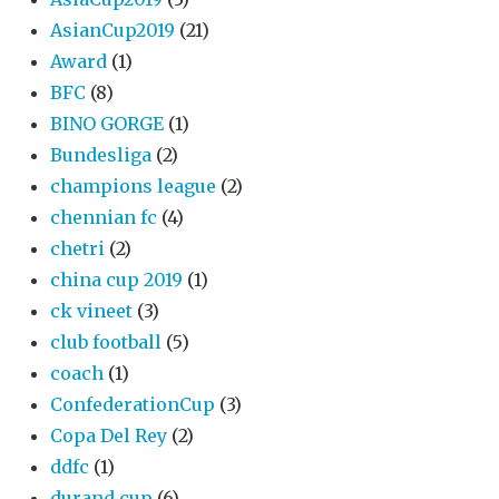
AsianCup2019
(21)
Award
(1)
BFC
(8)
BINO GORGE
(1)
Bundesliga
(2)
champions league
(2)
chennian fc
(4)
chetri
(2)
china cup 2019
(1)
ck vineet
(3)
club football
(5)
coach
(1)
ConfederationCup
(3)
Copa Del Rey
(2)
ddfc
(1)
durand cup
(6)