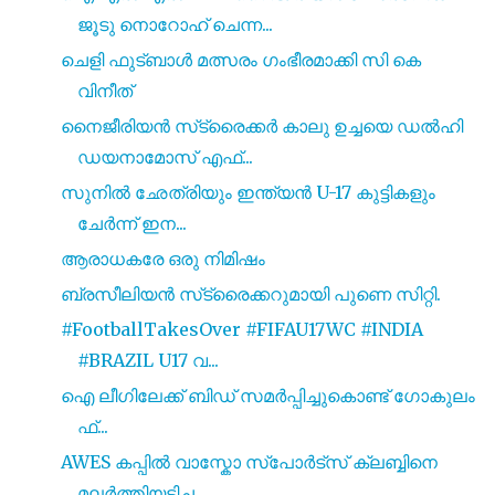
ജൂടു നൊറോഹ് ചെന്ന...
ചെളി ഫുട്ബാൾ മത്സരം ഗംഭീരമാക്കി സി കെ
വിനീത്
നൈജീരിയൻ സ്‌ട്രൈക്കർ കാലു ഉച്ചയെ ഡൽഹി
ഡയനാമോസ് എഫ്...
സുനിൽ ഛേത്രിയും ഇന്ത്യൻ U-17 കുട്ടികളും
ചേർന്ന് ഇന...
ആരാധകരേ ഒരു നിമിഷം
ബ്രസീലിയൻ സ്‌ട്രൈക്കറുമായി പുണെ സിറ്റി.
#FootballTakesOver #FIFAU17WC #INDIA
#BRAZIL U17 വ...
ഐ ലീഗിലേക്ക് ബിഡ് സമർപ്പിച്ചുകൊണ്ട് ഗോകുലം
ഫ്...
AWES കപ്പിൽ വാസ്കോ സ്പോർട്സ് ക്ലബ്ബിനെ
മലർത്തിയടിച...