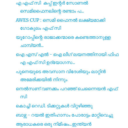
എ എഫ് സി കപ്പ് ഇന്റർ സോണൽ
സെമിഫൈനലിന്റെ രണ്ടാം പ...
AWES CUP : സെമി ഫൈനൽ ലക്ഷ്യമാക്കി
ഗോകുലം എഫ് സി
യൂറോപ്പിന്റെ രാജാക്കന്മാരെ കണ്ടെത്താനുള്ള
ചാമ്പ്യൻ...
ഐ എസ് എൽ - ഐ ലീഗ് ലയനത്തിനായി ഫിഫ
എ എഫ് സി ഉദ്യോഗസ...
പൂനെയുടെ അവസാന വിദേശിയും ലാറ്റിൻ
അമേരിക്കയിൽ നിന്നും
നെൽസണ് വണക്കം പറഞ്ഞ് ചെന്നൈയൻ എഫ്
സി
കൊച്ചി റെഡി. ടിക്കറ്റുകൾ വിറ്റഴിഞ്ഞു
ബാഴ്സ - റയൽ ഇതിഹാസം പോരാട്ടം മാറ്റിവെച്ചു
ആരാധകരെ ഒരു നിമിഷം...ഇന്ത്യൻ