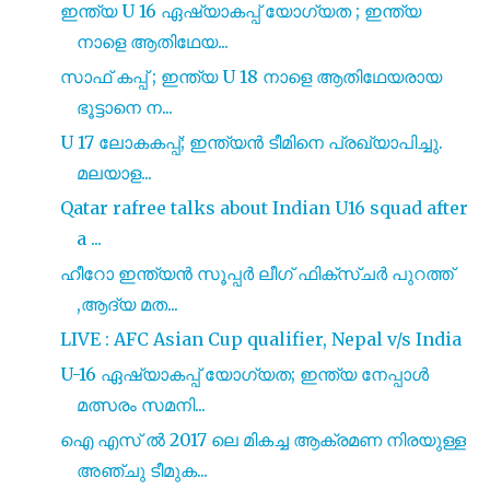
ഇന്ത്യ U 16 ഏഷ്യാകപ്പ് യോഗ്യത ; ഇന്ത്യ
നാളെ ആതിഥേയ...
സാഫ് കപ്പ് ; ഇന്ത്യ U 18 നാളെ ആതിഥേയരായ
ഭൂട്ടാനെ ന...
U 17 ലോകകപ്പ്; ഇന്ത്യൻ ടീമിനെ പ്രഖ്യാപിച്ചു.
മലയാള...
Qatar rafree talks about Indian U16 squad after
a ...
ഹീറോ ഇന്ത്യൻ സൂപ്പർ ലീഗ് ഫിക്സ്ചർ പുറത്ത്
,ആദ്യ മത...
LIVE : AFC Asian Cup qualifier, Nepal v/s India
U-16 ഏഷ്യാകപ്പ് യോഗ്യത; ഇന്ത്യ നേപ്പാൾ
മത്സരം സമനി...
ഐ എസ് ൽ 2017 ലെ മികച്ച ആക്രമണ നിരയുള്ള
അഞ്ചു ടീമുക...