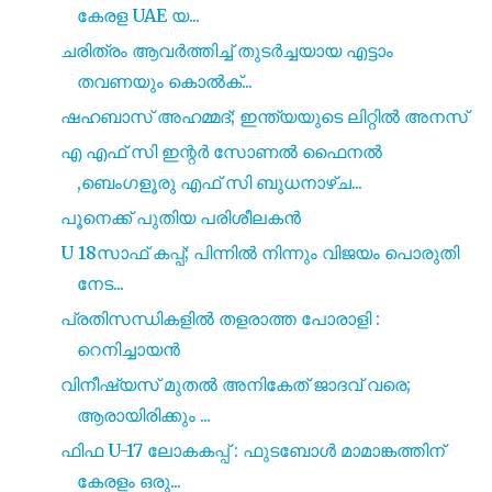
കേരള UAE യ...
ചരിത്രം ആവർത്തിച്ച് തുടർച്ചയായ എട്ടാം
തവണയും കൊൽക്...
ഷഹബാസ് അഹമ്മദ്; ഇന്ത്യയുടെ ലിറ്റിൽ അനസ്
എ എഫ് സി ഇന്റർ സോണൽ ഫൈനൽ
,ബെംഗളൂരു എഫ് സി ബുധനാഴ്ച...
പൂനെക്ക് പുതിയ പരിശീലകൻ
U 18സാഫ് കപ്പ്; പിന്നിൽ നിന്നും വിജയം പൊരുതി
നേട...
പ്രതിസന്ധികളിൽ തളരാത്ത പോരാളി :
റെനിച്ചായൻ
വിനീഷ്യസ് മുതല്‍ അനികേത് ജാദവ് വരെ;
ആരായിരിക്കും ...
ഫിഫ U-17 ലോകകപ്പ് : ഫുടബോൾ മാമാങ്കത്തിന്
കേരളം ഒരു...