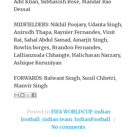
Adil Khan, Subhasish Bose, Mandar Rao
Dessai
MIDFIELDERS: Nikhil Poojary, Udanta Singh,
Anirudh Thapa, Raynier Fernandes, Vinit
Rai, Sahal Abdul Samad, Amarjit Singh,
Rowlin borges, Brandon Fernandes,
Lallianzuala Chhangte, Halicharan Narzary,
Ashique Kuruniyan
FORWARDS: Balwant Singh, Sunil Chhetri,
Manvir Singh
Posted in
FIFA WORLDCUP
,
indian
football
,
indian team
,
IndianFootball
/
No comments