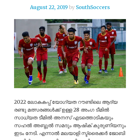
August 22, 2019
by
SouthSoccers
2022 ലോകകപ്പ് യോഗ്യത റൗണ്ടിലെ ആദ്യ
രണ്ടു മത്സരങ്ങൾക്ക് ഉള്ള 28 അംഗ ടീമിൽ
സാധ്യത ടീമിൽ അനസ് എടത്തൊടികയും
സഹൽ അബ്ദുൽ സമദും ആഷിക് കുരുണിയനും
ഇടം നേടി. എന്നാൽ മലയാളി സ്ട്രൈക്കർ ജോബി