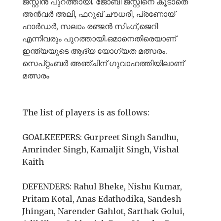
ജസ്റ്റിൻ പുറത്തായി. ജോബി ജസ്റ്റിനെ കൂടാതെ
അൻവർ അലി, ഫറൂഖ് ചൗധരി, പ്രണോയ്
ഹാർഡർ, സലാം രഞ്ജൻ സിംഗ്,ജെറി
എന്നിവരും പുറത്തായി.ഒമാനെതിരെയാണ്
ഇന്ത്യയുടെ ആദ്യ യോഗ്യത മത്സരം.
സെപ്റ്റംബർ അഞ്ചിന് ഗുവാഹത്തിയിലാണ്
മത്സരം
The list of players is as follows:
GOALKEEPERS: Gurpreet Singh Sandhu,
Amrinder Singh, Kamaljit Singh, Vishal
Kaith
DEFENDERS: Rahul Bheke, Nishu Kumar,
Pritam Kotal, Anas Edathodika, Sandesh
Jhingan, Narender Gahlot, Sarthak Golui,