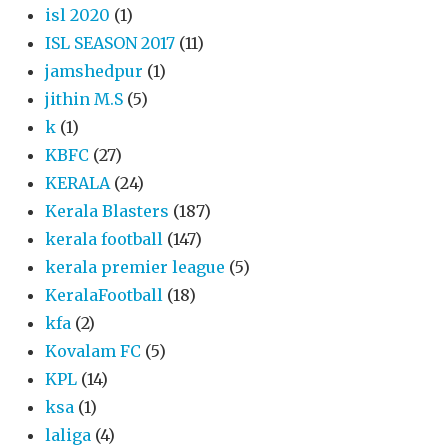
isl 2020
(1)
ISL SEASON 2017
(11)
jamshedpur
(1)
jithin M.S
(5)
k
(1)
KBFC
(27)
KERALA
(24)
Kerala Blasters
(187)
kerala football
(147)
kerala premier league
(5)
KeralaFootball
(18)
kfa
(2)
Kovalam FC
(5)
KPL
(14)
ksa
(1)
laliga
(4)