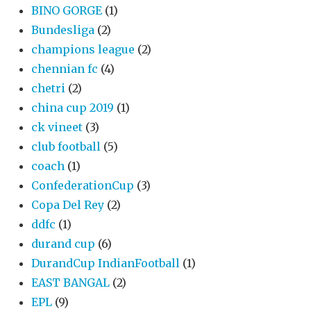
BINO GORGE
(1)
Bundesliga
(2)
champions league
(2)
chennian fc
(4)
chetri
(2)
china cup 2019
(1)
ck vineet
(3)
club football
(5)
coach
(1)
ConfederationCup
(3)
Copa Del Rey
(2)
ddfc
(1)
durand cup
(6)
DurandCup IndianFootball
(1)
EAST BANGAL
(2)
EPL
(9)