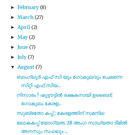
February
(8)
►
March
(27)
►
April
(2)
►
May
(2)
►
June
(7)
►
July
(7)
►
August
(7)
▼
ബാംഗ്ലൂർ എഫ് സി യും ഗോകുലവും ചെന്നൈ
സിറ്റി എഫ് സിയ...
നിസാരം ! ഷൂട്ടൗട്ടിൽ രക്ഷകനായി ഉബൈദ്;
ഗോകുലം കേരള...
സുബ്രതോ കപ്പ് ; കേരളത്തിന് സമനില
ലോകകപ്പ് യോഗ്യത; 28 അംഗ സാധ്യതാ ടീമിൽ
അനസും സഹലും ...