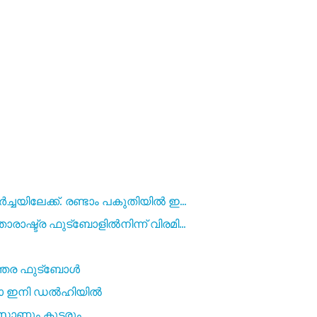
ചയിലേക്ക്. രണ്ടാം പകുതിയിൽ ഇ...
ഷ്ട്ര ഫുട്‌ബോളിൽനിന്ന് വിരമി...
ന്തര ഫുട്ബോൾ
്കോ ഇനി ഡൽഹിയിൽ
നാസോണും കൂട്ടരും