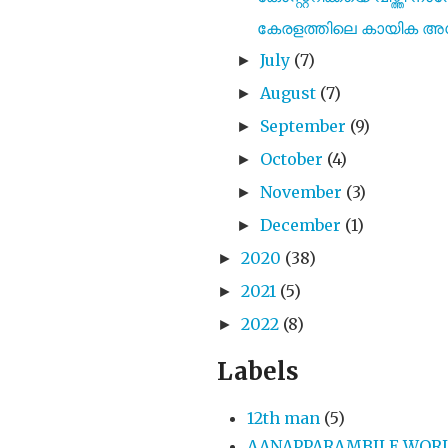
കേരളത്തിലെ കായിക അധ
July
(7)
►
August
(7)
►
September
(9)
►
October
(4)
►
November
(3)
►
December
(1)
►
2020
(38)
►
2021
(5)
►
2022
(8)
►
Labels
12th man
(5)
AANAPPARAMBILE WOR