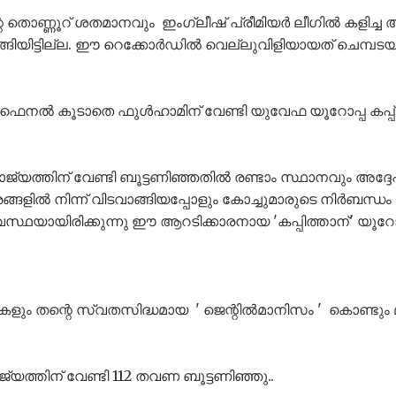
െ തൊണ്ണൂറ് ശതമാനവും ഇംഗ്ലീഷ് പ്രീമിയർ ലീഗിൽ കളിച്ച
ങിയിട്ടില്ല. ഈ റെക്കോർഡിൽ വെല്ലുവിളിയായത് ചെമ്പട
ഫൈനൽ കൂടാതെ ഫുൾഹാമിന് വേണ്ടി യുവേഫ യൂറോപ്പ കപ്
്യത്തിന് വേണ്ടി ബൂട്ടണിഞ്ഞതിൽ രണ്ടാം സ്ഥാനവും അദ്ദേഹ
്ങളിൽ നിന്ന് വിടവാങ്ങിയപ്പോളും കോച്ചുമാരുടെ നിർബന്ധം
അവസ്ഥയായിരിക്കുന്നു ഈ ആറടിക്കാരനായ 'കപ്പിത്താന്' യൂറോ 
ും തന്റെ സ്വതസിദ്ധമായ ' ജെന്റിൽമാനിസം ' കൊണ്ടും മ
്യത്തിന് വേണ്ടി 112 തവണ ബൂട്ടണിഞ്ഞു..