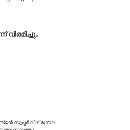
വിരമിച്ചു..
ൻ സൂപ്പർ ലീഗ് മൂന്നാം
 അനുഭവ സമ്പത്തും