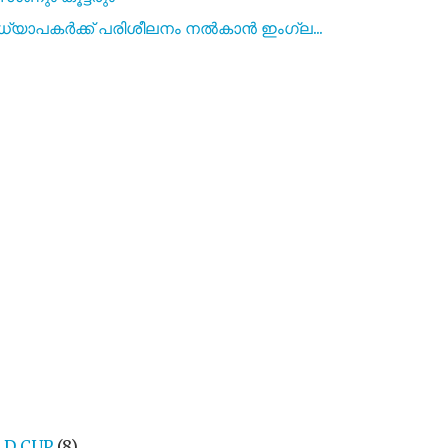
്യാപകർക്ക് പരിശീലനം നൽകാൻ ഇംഗ്ല...
LD CUP
(8)