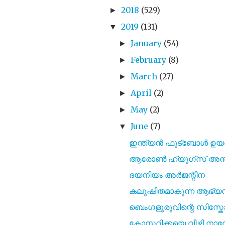
2018
(529)
►
2019
(131)
▼
January
(54)
►
February
(8)
►
March
(27)
►
April
(2)
►
May
(2)
►
June
(7)
▼
ഇന്ത്യൻ ഫുട്‌ബോൾ ഉയർച്
ആരോൺ ഹ്യൂഗ്‌സ് അന്താരാ
ദയനീയം അർജന്റീന
കലുഷിതമാകുന്ന ആഭ്യ
ബെംഗളൂരുവിന്റെ സിസ
കോസ്റ്ററിക്കയെ വീഴ്ത്തി 