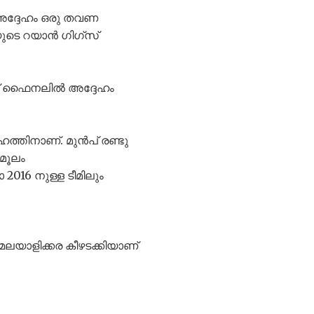
 അദ്ദേഹം ഒരു തവണ
യുടെ റയാൻ ഗിഗ്സ്
പ് ഫൈനലിൽ അദ്ദേഹം
ത്തിനാണ്. മുൻപ് രണ്ടു
 മൂലം
2016 നുള്ള ടീമിലും
ലയാളിക്കര കീഴടക്കിയാണ്