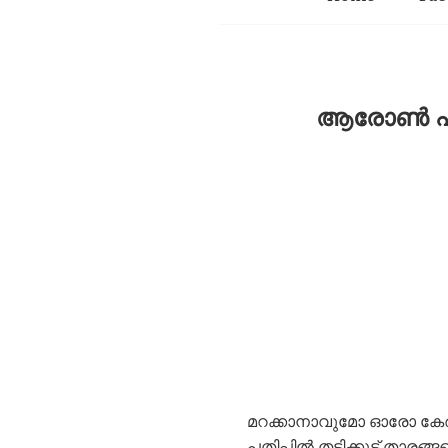
ആരോൺ ഹ്യൂഗ
മറക്കാനാവുമോ ഓരോ കേരള
പതിപ്പിൽ,തട്ടിക്കൂട്ട് ത