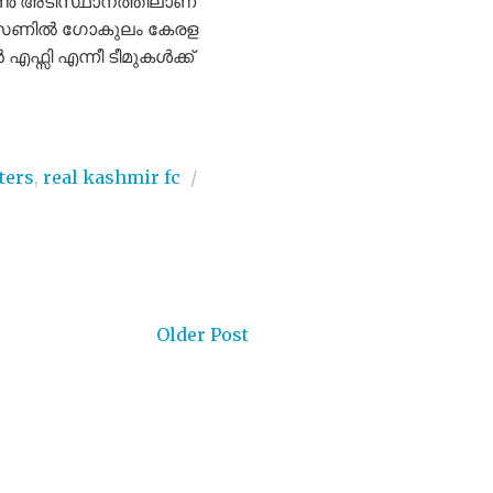
ോൺ അടിസ്ഥാനത്തിലാണ്
8 സീസണിൽ ഗോകുലം കേരള
എഫ്സി എന്നീ ടീമുകൾക്ക്
ters
,
real kashmir fc
/
Older Post