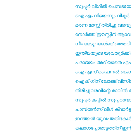
സൂപ്പർ ലീഗിൽ ചെമ്പടയോട്
ഐ എം വിജയനും വിക്ടർ
മരണ മാസ്സ് തിരിച്ചു വര
നോർത്ത് ഈസ്റ്റിന് ആ
നീലക്കടുവകൾക്ക് ഖത്ത
ഇന്ത്യയുടെ യുവതുർക്ക
പരാജയം അറിയാതെ എഫ്.സ
ഐ എസ് ഫൈനൽ ബംഗളൂരു
ഐ ലീഗിന് ലോങ്ങ്‌ വിസിൽ
തിരിച്ചുവരവിന്റെ രാവി
സൂപ്പർ കപ്പിൽ സൂപ്പറാവ
ചാമ്പ്യൻസ് ലീഗ് ക്വാർ
ഇന്ത്യൻ യുവപ്രതിഭകൾ
കലാശപ്പോരാട്ടത്തിന് ഇന