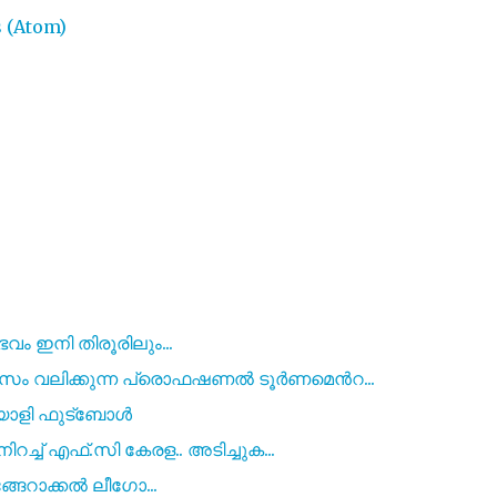
 (Atom)
വം ഇനി തിരൂരിലും...
സം വലിക്കുന്ന പ്രൊഫഷണൽ ടൂർണമെൻറ...
യാളി ഫുട്ബോൾ
ച്ച് എഫ്.സി കേരള.. അടിച്ചുക...
േറാക്കൽ ലീഗോ...