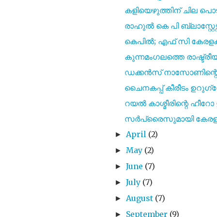
കളിയെഴുത്തിന് ചില പ
രാഹുൽ കെ പി ബ്ലാസ്റ്റേഴ്സ
കെപിൽ; എഫ് സി കേരളക്
കുന്നമംഗലത്തെ രാഷ്ട്രീയക
ഡക്കൻസ് നാസോണിന്റെ ഗ
ചൈനകപ്പ് കീരീടം ഉറുഗ്വേ
റയൽ കാശ്മീരിന്റെ ഹീറോ ഇ
സർപ്രൈസുമായി കേരള ബ്ലാ
April
(2)
►
May
(2)
►
June
(7)
►
July
(7)
►
August
(7)
►
September
(9)
►