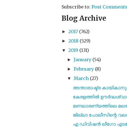
Subscribe to:
Post Comments
Blog Archive
2017
(762)
►
2018
(529)
►
2019
(131)
▼
January
(54)
►
February
(8)
►
March
(27)
▼
അന്താരാഷ്ട്ര കായികാനുഭ
കേരളത്തിൽ ഊർദ്ധശ്വാ
മണലാരണ്യത്തിലെ മല
ജില്ലാ പോലീസിന്റെ വലനിറ
എ ഡിവിഷൻ ലീഗോ എടങ്ങ