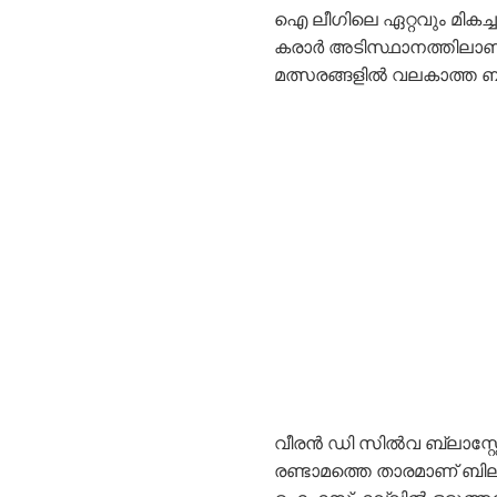
ഐ ലീഗിലെ ഏറ്റവും മികച്ച
കരാർ അടിസ്ഥാനത്തിലാണ് ത
മത്സരങ്ങളിൽ വലകാത്ത ബി
വീരൻ ഡി സിൽവ ബ്ലാസ്റ്റേഴ്
രണ്ടാമത്തെ താരമാണ് ബ