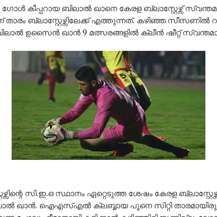
 ഗോൾ കീപ്പറായ ബിലാൽ ഖാനെ കേരള ബ്ലാസ്റ്റേഴ്സ് സ്വന്തമാ
ാരം ബ്ലാസ്റ്റേഴ്സിലേക്ക് എത്തുന്നത്. കഴിഞ്ഞ സീസണിൽ 
ലാൽ ഉസൈൻ ഖാൻ 9 മത്സരങ്ങളിൽ ക്ലീൻ ഷീറ്റ് സ്വന്തമാക്
സിന്റെ സി.ഇ.ഒ സ്ഥാനം ഏറ്റെടുത്ത ശേഷം കേരള ബ്ലാസ്റ്റേഴ്സ്
ിലാൽ ഖാൻ. ഐഎസ്എൽ ക്ലബ്ബായ പൂനെ സിറ്റി താരമായിരു