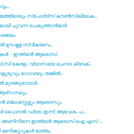
ടം...
 മഞ്ഞിലയും സ്പോർട്സ് കൗൺസിലിലേക...
വുമായി ചുവന്ന ചെകുത്താൻമാർ
വേശജയം
റിൽ ഊഷ്മള സ്വീകരണം..
ികൾ - ഇന്ത്യൻ ആരോസ്..
ി കേരള.. വ്യാസയെ ചെമ്പട കീഴടക്...
വും ഗോവയും തമ്മിൽ...
 മുഴങ്ങുമ്പോൾ..
ൽ ആഴ്‌സനലും
ാൻ ബ്ലാസ്റ്റേഴ്സും ആരോസും
ട്ടർ ഫൈനൽ ഡ്രോ ഇന്ന്; ആവേശം പ...
 അണിനിരന്ന ഇന്ത്യൻ ആരോസ് ഐ എസ് ...
ി മണിക്കൂറുകൾ മാത്രം