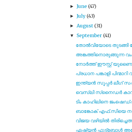
June
(47)
►
July
(43)
►
August
(31)
►
September
(41)
▼
തോൽവിയോടെ തുടങ്ങി 
അങ്കത്തിനൊരുങ്ങുന്ന
നോർത്ത് ഈസ്റ്റ് യുണൈറ
പ്രധാന പങ്കാളി പിന്
ഇന്ത്യൻ സൂപ്പർ ലീഗ് 
വെസ്ലി സ്‌നൈഡർ കാവ്യാ
ടിം കാഹിലിനെ ജംഷെഡ്പ
ബാങ്കോക് എഫ്.സിയെ നാല
വിജയ വഴിയിൽ തിരിച്ചെ
ഏഷ്യൻ ഫുട്ബോൾ അസോ