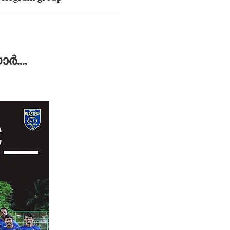
ർ....