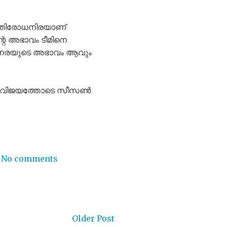
്രതിരോധനിരയാണ്
്റെ അഭാവം ടീമിനെ
ധ്യനരയുടെ അഭാവം ആവും
്കിൽ വിജയത്തോടെ സീസൺ
No comments
Older Post