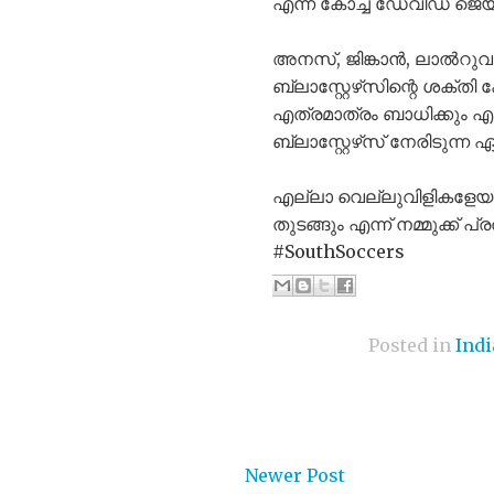
എന്ന് കോച്ച് ഡേവിഡ് ജെയ
അനസ്, ജിങ്കാൻ, ലാൽറുവ
ബ്ലാസ്റ്റേഴ്‌സിന്റെ ശക്
എത്രമാത്രം ബാധിക്കും 
ബ്ലാസ്റ്റേഴ്‌സ് നേരിടുന്ന
എല്ലാ വെല്ലുവിളികളേയും
തുടങ്ങും എന്ന് നമ്മുക്ക് പ്രത
#SouthSoccers
Posted in
Indi
Newer Post