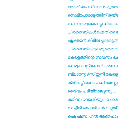
അഞ്ചാം സീസൺ മുതൽ ഉദ്
സെമിപോരാട്ടത്തിന് തയ്
സിസു യുണൈറ്റഡിലേക്ക
ചിരവൈരികൾക്കെതിരെ വേട
ഏഷ്യൻ കിരീടപ്പോരാട്ടത്
ചിരവൈരികളെ തൂത്തെറി
കേരളത്തിന്റെ സ്വന്തം ക
കേരള ഫുട്ബോള്‍ അസോസി
ബ്ലാസ്റ്റേഴ്‌സ് ഇനി കേരള
ക്രിക്കറ്റ്‌ ദൈവം ബ്ലാസ്
ദൈവം പടിയിറങ്ങുന്നു.....
കഴിവും ..വാശിയും ..ചോരത്
സച്ചിൻ ഓഹരികൾ വിറ്റത് ആ
ഐ എസ് എൽ അഞ്ചാം സീസണ