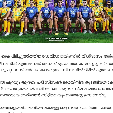
്ന് കൈപിടിച്ചുയർത്തിയ ഡേവിഡ് ജയിംസിൽ വിശ്വാസം അർപ്
ം സീസണിൽ എത്തുന്നത്. അനസ് എടത്തൊടിക, ഹാളിച്ചരൻ 
്ച ഒരുപറ്റം ഇന്ത്യൻ കളിക്കാരെ ഈ സീസണിൽ ടീമിൽ എത്തിക്കാ
്റവും ആദ്യം പ്രീ സീസൺ ട്രെയിനിങ് തുടങ്ങിയത് കേരള 
്വന്തം തട്ടകത്തിൽ ലലീഗയിലെ അട്ടിമറി വീരന്മാരായ ജി
ന്മാരായ മേൽബൺ സിറ്റിയെയും ബ്ലാസ്റ്റേഴ്‌സ് നേരിട്ടു.
ാരങ്ങളെയല്ല ഭാവിയിലേക്കുള്ള ഒരു ടീമിനെ വാർത്തെടുക്കാന