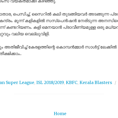
ിംസ് വ്യക്തമാക്കി കഴിഞ്ഞു.
ാതാര, പെസിച്ച്, സൈറിൽ കലി തുടങ്ങിയവർ അടങ്ങുന്ന പ
തി കേന്ദ്രം. മൂന്ന് കളികളിൽ സസ്‌പെൻഷൻ നേരിടുന്ന അനസിന
എന്ന് കണ്ടറിയണം. കളി മെനയാൻ പ്രാവീണ്യമുള്ള ഒരു മ
 ഏറ്റവും വലിയ വെല്ലുവിളി.
 അതിജീവിച്ച് കേരളത്തിന്റെ കൊമ്പൻമ്മാർ സാൾട്ട് ലേക
ീക്ഷിക്കാം..
an Super League
,
ISL 2018/2019
,
KBFC
,
Kerala Blasters
/
Home