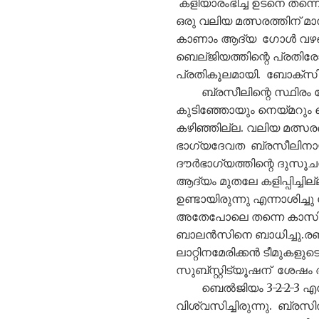
കളിയാരംഭിച്ച ഉടനെ തന്
ഒരു വലിയ മത്സരത്തിന് 
കാണാം ആദ്യ ഗോൾ വഴങ്ങ
ബെല്ജിയത്തിന്റെ പ്രതിര
പ്രതികൂലമായി. ബോക്സിനു
ബ്രസീലിന്റെ സ്ഥിരം ഫ
കുടിഞ്ഞോയും നെയ്മറും 
കഴിഞ്ഞില്ല. വലിയ മത്സരങ
ഭാഗ്യദേവത ബ്രസീലിനായി 
ദൗർഭാഗ്യത്തിന്റെ ദുസ
ആദ്യം മുതലേ കളിപ്പിച്ച
ഉണ്ടായിരുന്നു എന്നാശിച്
അതേപോലെ തന്നെ കാസിമ
ബാലൻസിനെ ബാധിച്ചു.രണ്
ലാറ്റിനമേരിക്കൻ ടീമുക
സുബ്സ്റ്റിട്യൂഷന്‌ ശേ
ബെൽജിയം 3-2-2-3 എന്ന 
വിശ്വസിച്ചിരുന്നു. ബ്