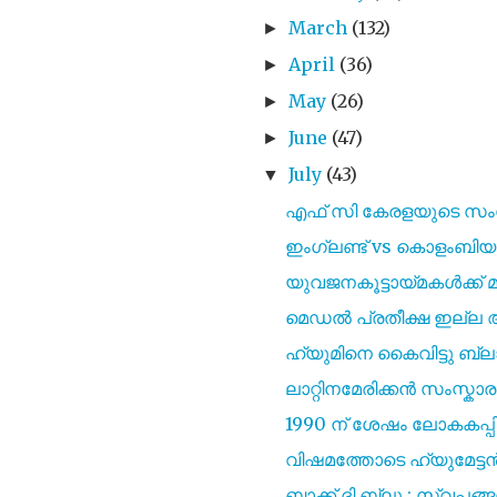
March
(132)
►
April
(36)
►
May
(26)
►
June
(47)
►
July
(43)
▼
എഫ് സി കേരളയുടെ സംസ്ഥ
ഇംഗ്ലണ്ട് vs കൊളംബിയ 
യുവജനകൂട്ടായ്മകൾക്ക് 
മെഡൽ പ്രതീക്ഷ ഇല്ല അ
ഹ്യുമിനെ കൈവിട്ടു ബ്ലാസ
ലാറ്റിനമേരിക്കൻ സംസ്ക
1990 ന് ശേഷം ലോകകപ്പി
വിഷമത്തോടെ ഹ്യുമേട്ടൻ
ബാക്ക് ദി ബ്ലൂ ; സ്വപ്നങ