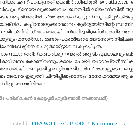
 നീക്കം എന്ന് പറയുന്നത് കെവിൻ ഡിബ്രൂൻ നെ attacker ട
ും ഭീമനായ ലുക്കാക്കുവും ബ്രസിൽ ഡിഫെൻസിൽ തുടരെ
ടെ നേതൃത്വത്തിൽ പ്രതിരോധം മികച്ചു നിന്നു. കീപ്പർ കിർട്
തിയാകില്ല. കപ്പിനോടടുക്കുന്തോറും കുർട്ടോയിസിന്റെ സാ
 Difence- മിഡ്‌ഫീൽഡ് ചാലകമായി വർത്തിച്ച മിറ്റബിൾ ആധ
ക്കക്കുവും ഹസാർഡും രണ്ടാം പകുതിയുടെ അവസാന നിമി
െൻഡേഴ്സിനെ ചെറുതായിട്ടയല്ല കുഴപ്പിച്ചത്.
സ്ഥാനത്തിന് മത്സരിക്കുന്നവരിൽ ഒരു ടീം എക്കാലവും ബ
മാറി വന്നു കൊണ്ടിരുന്നു.. കാലം പോയി. യൂറോപ്യൻസ് ക
അന്ധമായി അനുകരിച്ച ലാറ്റിനമേരിക്കൻസ് തങ്ങളുടെ സംസ
്കം അവരെ ഇരുത്തി ചിന്തിപ്പിക്കുമെന്നും മനോഹരമായ ആ കാ
ച്ചു കാത്തിരിക്കാം.
ി (പരിശീലകൻ കോട്ടപ്പടി ഫുട്ബോൾ അക്കാഡമി)
Posted in
FIFA WORLD CUP 2018
/
No comments