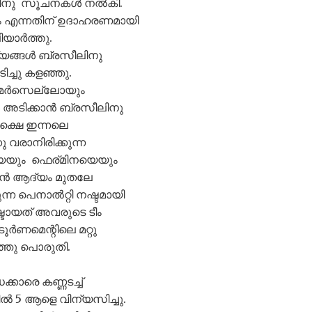
ഷത്തിനു സൂചനകൾ നൽകി.
ും എന്നതിന് ഉദാഹരണമായി
യാർത്തു.
ര്യങ്ങൾ ബ്രസീലിനു
ച്ചു കളഞ്ഞു.
. മർസെല്ലോയും
 അടിക്കാൻ ബ്രസീലിനു
പക്ഷെ ഇന്നലെ
വരാനിരിക്കുന്ന
യെയും ഫെര്മിനയെയും
ങ്കൻ ആദ്യം മുതലേ
ന്ന പെനാൽറ്റി നഷ്ടമായി
ായത് അവരുടെ ടീം
ണമെന്റിലെ മറ്റു
ഞ്ഞു പൊരുതി.
ാരെ കണ്ണടച്ച്
ൽ 5 ആളെ വിന്യസിച്ചു.