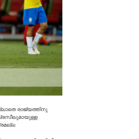
്ലാതെ രാജ്യത്തിനു
്രസീലുമായുള്ള
്രമല്ല