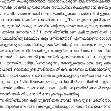
നെ ചുവന്ന ചെകുത്താന്മാർ വരാൻപോകുന്ന ഭീകരാന്തരീക്
മാനസിക ശക്തി എത്രമാത്രം സ്വാധീനം ചെലുത്താൻ കഴിയ
ിയ രീതി. ഒരു ഗോൾ വഴങ്ങിയതിനു ശേഷം ബ്രസിൽ ഇരമ്പി
ോധ ഭടന്മാർക്ക് മധ്യ നിര പിന്തുണ കൂടി കൊടുത്തപ്പോൾ കാ
 മുമ്പിൽ വെച്ചു ബ്രസീലിന്റെ ആക്രമണങ്ങളുടെ മുനയൊടി
ോർമേഷനായ 4-2-3-1 എന്ന രീതിയിലാണ് കളി തുടങ്ങിയത്
ഫെല്ലിനിയുമെല്ലാം കളം nനിറഞ്ഞാടി എന്നല്ലാതെ ഗോൾ
്ങളിൽ ഏതൊരു ടീമിനും ഭാഗ്യത്തിന്റെ കടാക്ഷമുണ്ടാകും. 
കണ്ണ് തുറന്നില്ലായിരുന്നു. ആദ്യം ഗോൾ തന്നെ അവർക്കു 
ൂചന നൽകി. ഫൈനൽ ഇലവനിൽ എന്ത് കൊണ്ട് ഡി കോസ്റ്റ
ില്ല എന്നത് ചോദ്യചിഹ്നമാകുന്നു. കോസ്റ്റയെപോലെ ഒരു ച
ചു പോയി. നെയ്മറുടെ അഭിനയം തികവ് കാരണം ലഭിക്കാമായിരു
ിറാ യെപോലെ സംഘടിത ഫുട്ബോളിന്റെ വക്താവിനെ നഷ്ട
ടു ഗോളിന് പിന്നിലായശേഷവും ബ്രസിൽ പതറിയില്ല ഈ ടൂർ
ളുടെ ധൗർബല്യം ബ്രസിൽ കാണിച്ചില്ല. കളത്തിൽ അവർ ആ
ഷം അവർ അർഹിച്ച ഗോൾ നേടുകയും ചെയ്തു.
രീതിയിലാണ് കളി തുടങ്ങിയത് അവർ അവരുടെ പ്രതിരോധക്ക
രസിൽ ആക്രമണം ത്വരിതപ്പെടുത്തിയപ്പോൾ അവർ ഡിഫെൻസി