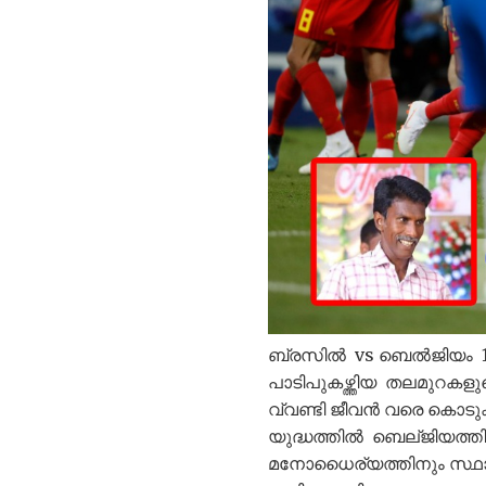
ബ്രസിൽ vs ബെൽജിയം 1
പാടിപുകഴ്ത്തിയ തലമുറക
വ്വണ്ടി ജീവൻ വരെ കൊടു
യുദ്ധത്തിൽ ബെല്ജിയത്തി
മനോധൈര്യത്തിനും സ്ഥാനമ