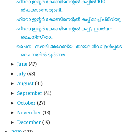
ഹീറോ ഇന്റർ കോണ്ടിനെന്റൽ കപ്പിൽ 100
തികക്കാനൊരുങ്ങി...
ഹീറോ ഇന്റർ കോണ്ടിനെന്റൽ കപ്പ് മാച്ച് പ്രീവ്യൂ
ഹീറോ ഇന്റർ കോണ്ടിനെന്റൽ കപ്പ് ; ഇന്ത്യ -
ചൈനീസ് താ...
ചൈന , സൗദി അറേബ്യ , തായ്‌ലൻഡ് ഉൾപ്പടെ
ചൈനയിൽ ടൂർണമ...
June
(47)
►
July
(43)
►
August
(31)
►
September
(41)
►
October
(27)
►
November
(13)
►
December
(19)
►
2019
(131)