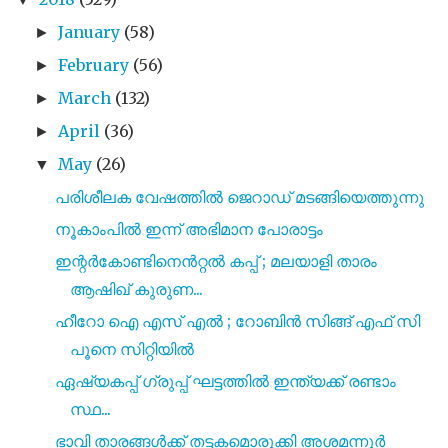
January
(58)
►
February
(56)
►
March
(132)
►
April
(36)
►
May
(26)
▼
പരിശീലക വേഷത്തില്‍ ജെറാഡ് മടങ്ങിയെത്തുന്നു
നൂകാംപിൽ ഇന്ന് അഭിമാന പോരാട്ടം
ഇന്റർകോണ്ടിനെൻറ്റൽ കപ്പ് ; മലയാളി താരം
ആഷിഖ് കുരുണ...
ഹീറോ ഐ എസ്‌ എൽ ; റോബിൻ സിങ്ങ് എഫ് സി
പൂനെ സിറ്റിയിൽ
ഏഷ്യകപ്പ് ഗ്രുപ്പ് ഘട്ടത്തിൽ ഇന്ത്യക്ക് രണ്ടാം
സ്ഥ...
ഭാവി താരങ്ങൾക്ക് തട്ടകമൊരുക്കി അശമന്നൂർ