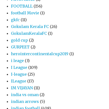
FOOTBALL
(156)
football Movie
(1)
gkfc
(11)
Gokulam Kerala FC
(26)
GokulamKeralaFC
(1)
gold cup
(2)
GURPEET
(2)
herointercontinentalcup2019
(1)
i leage
(3)
I League
(109)
I-league
(25)
ILeague
(17)
IM VIJAYAN
(11)
india vs oman
(2)
indian arrows
(5)
indian football
(408)