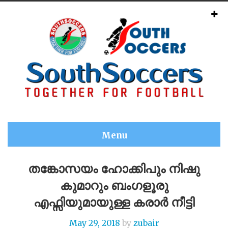
Menu
തങ്കോസയം ഹോക്കിപും നിഷു
കുമാറും ബംഗളൂരു
എഫ്സിയുമായുള്ള കരാർ നീട്ടി
May 29, 2018
by
zubair