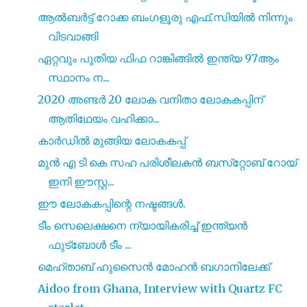
ആൽബർട്ട് റോക്ക ബംഗളൂരു എഫ്.സിയിൽ നിന്നും
വിടവാങ്ങി
ഏറ്റവും പുതിയ ഫിഫ റാങ്കിങ്ങിൽ ഇന്ത്യ 97ആം
സ്ഥാനം ന...
2020 അണ്ടർ 20 ലോക വനിതാ ലോകകപ്പിന്
ആതിഥേയം വഹിക്കാ...
കാർഡിൽ മുങ്ങിയ ലോകകപ്പ്
മുൻ എ ടി കെ സഹ പരിശീലകൻ ബസ്‌റ്റോബ് റോയ്
ഇനി ഈസ്റ്റ...
ഈ ലോകകപ്പിന്റെ നഷ്ടങ്ങൾ.
ടീം സെലെക്ഷനെ ന്യായികരിച്ച് ഇന്ത്യൻ
ഫുട്‍ബോൾ ടീം ...
മെഹ്താബ് ഹുസൈൻ മോഹൻ ബഗാനിലേക്ക്
Aidoo from Ghana, Interview with Quartz FC