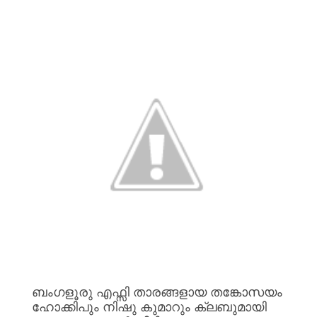
ബംഗളൂരു
എഫ്സി
താരങ്ങളായ
തങ്കോസയം
ഹോക്കിപും
നിഷു
കുമാറും
ക്ലബുമായി