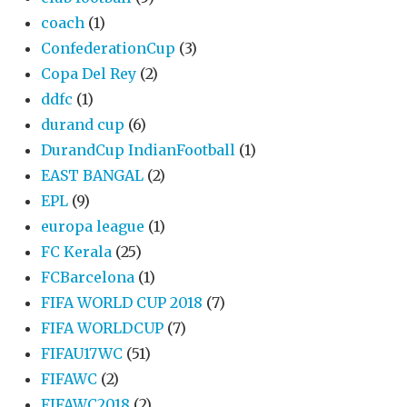
coach
(1)
ConfederationCup
(3)
Copa Del Rey
(2)
ddfc
(1)
durand cup
(6)
DurandCup IndianFootball
(1)
EAST BANGAL
(2)
EPL
(9)
europa league
(1)
FC Kerala
(25)
FCBarcelona
(1)
FIFA WORLD CUP 2018
(7)
FIFA WORLDCUP
(7)
FIFAU17WC
(51)
FIFAWC
(2)
FIFAWC2018
(2)