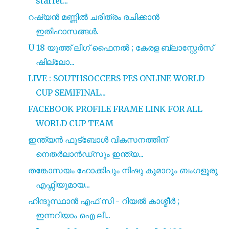
starlet...
റഷ്യൻ മണ്ണിൽ ചരിത്രം രചിക്കാൻ
ഇതിഹാസങ്ങൾ.
U 18 യൂത്ത് ലീഗ് ഫൈനൽ ; കേരള ബ്ലാസ്റ്റേർസ്
ഷില്ലോ...
LIVE : SOUTHSOCCERS PES ONLINE WORLD
CUP SEMIFINAL...
FACEBOOK PROFILE FRAME LINK FOR ALL
WORLD CUP TEAM
ഇന്ത്യൻ ഫുട്‍ബോൾ വികസനത്തിന്‌
നെതർലാൻഡ്‌സും ഇന്ത്യ...
തങ്കോസയം ഹോക്കിപും നിഷു കുമാറും ബംഗളൂരു
എഫ്സിയുമായ...
ഹിന്ദുസ്ഥാൻ എഫ് സി - റിയൽ കാശ്മീർ ;
ഇന്നറിയാം ഐ ലീ...