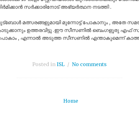
നിർമിക്കാൻ സർക്കാരിനോട് അഭ്യർത്ഥന നടത്തി .
ോൾ മത്സരങ്ങളുമായി മുന്നോട്ട് പോകാനും , അതേ സമയം
് കൊടുക്കാനും ഉത്തരവിട്ടു .ഈ സീസണിൽ ബെംഗളൂരു എഫ് 
്ട് പോകാം , എന്നാൽ അടുത്ത സീസണിൽ എന്താകുമെന്ന് കാത്
Posted in
ISL
/
No comments
Home