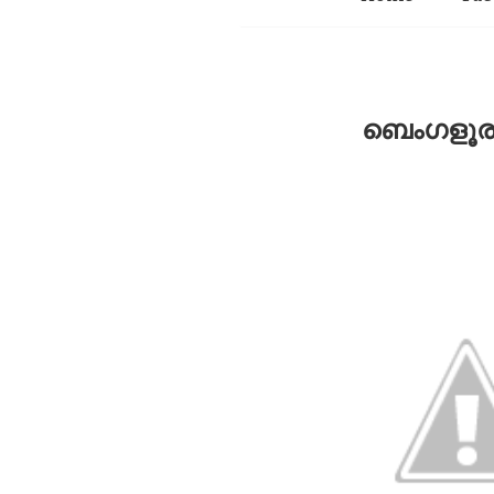
ബെംഗളൂരു 