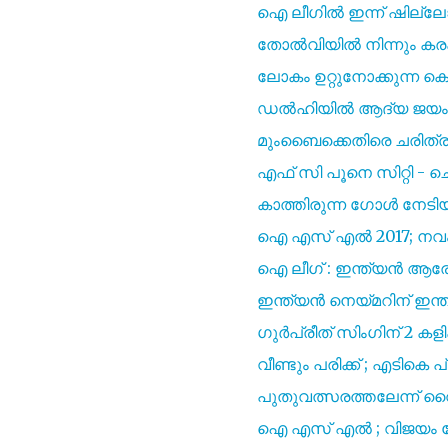
ഐ ലീഗിൽ ഇന്ന് ഷില്ലോങ
തോൽവിയിൽ നിന്നും കര
ലോകം ഉറ്റുനോക്കുന്ന ക
ഡൽഹിയിൽ ആദ്യ ജയം സ്വ
മുംബൈക്കെതിരെ ചരിത്രം
എഫ് സി പൂനെ സിറ്റി - ച
കാത്തിരുന്ന ഗോൾ നേടിയി
ഐ എസ്‌ എൽ 2017; നവംബറി
ഐ ലീഗ് : ഇന്ത്യൻ ആരോസ
ഇന്ത്യൻ നെയ്മറിന് ഇ
ഗുർപ്രീത് സിംഗിന് 2 കളിക
വീണ്ടും പരിക്ക് ; എടികെ
പുതുവത്സരത്തലേന്ന് വൈക
ഐ എസ്‌ എൽ ; വിജയം തേ