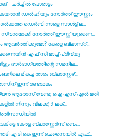
് - ചർച്ചിൽ പോരാട്ടം
കയരാൻ ഡൽഹിയും നോർത്ത് ഈസ്റ്റും
ൊൽക്കത്ത ഡെർബി നാളെ സാൾട്ട് ല...
ന്തമാക്കി നോർത്ത് ഈസ്റ്റ് യുണൈ...
 ആവർത്തിക്കുമോ? കേരള ബ്ലാസ്റ്...
െന്നൈയിൻ എഫ് സി മാച്ച് പ്രീവ്യൂ
ട്ടും ദൗർഭാഗ്യത്തിന്റെ സമനില...
ലെ മികച്ച താരം ബ്ലാസ്റ്റേഴ്...
ിന് ഇന്ന് രണ്ടാമങ്കം
ന്ത്യൻ ആരോസ് വേണ്ട; ഐ എസ് എൽ മതി
ളിൽ നിന്നും വിലക്ക്; 3 ലക്...
 പ്രതിസന്ധിയിൽ
ിട്ടെ കേരള ബ്ലാസ്റ്റേർസ് ബെം...
ടി എ ടി കെ ഇന്ന് ചെന്നൈയിൻ എഫ്...