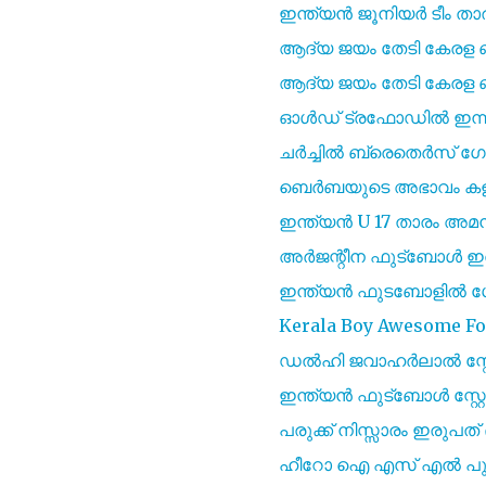
ഇന്ത്യൻ ജൂനിയർ ടീം താ
ആദ്യ ജയം തേടി കേരള ബ്
ആദ്യ ജയം തേടി കേരള ബ്
ഓള്‍ഡ് ട്രഫോഡില്‍ ഇന്ന
ചർച്ചിൽ ബ്രെതെർസ്
ബെർബയുടെ അഭാവം കളിയ
ഇന്ത്യൻ U 17 താരം അ
അർജന്റീന ഫുട്ബോൾ ഇത
ഇന്ത്യൻ ഫുടബോളിൽ ഗോൾ
Kerala Boy Awesome Foot
ഡൽഹി ജവാഹർലാൽ സ്റ്റ
ഇന്ത്യൻ ഫുട്ബോൾ സ്റ്
പരുക്ക് നിസ്സാരം ഇരുപത് 
ഹീറോ ഐ എസ്‌ എൽ പുതിയ 