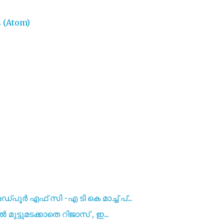
 (Atom)
ൂർ എഫ് സി -എ ടി കെ മാച്ച് പ്...
 മുട്ടുമടക്കാതെ റിജാസ് , ഇ...