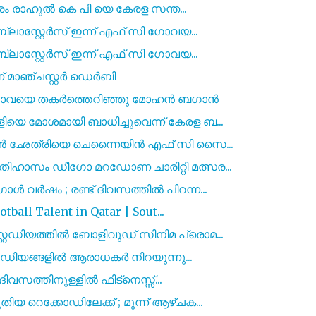
രം രാഹുൽ കെ പി യെ കേരള സന്ത...
ലാസ്റ്റേർസ് ഇന്ന് എഫ് സി ഗോവയ...
ലാസ്റ്റേർസ് ഇന്ന് എഫ് സി ഗോവയ...
് മാഞ്ചസ്റ്റർ ഡെർബി
 ഗോവയെ തകർത്തെറിഞ്ഞു മോഹൻ ബഗാൻ
െ മോശമായി ബാധിച്ചുവെന്ന് കേരള ബ...
മൻ ഛേത്രിയെ ചെന്നൈയിൻ എഫ് സി സൈ...
ിഹാസം ഡീഗോ മറഡോണ ചാരിറ്റി മത്സര...
 വർഷം ; രണ്ട് ദിവസത്തിൽ പിറന്ന...
ball Talent in Qatar | Sout...
േഡിയത്തിൽ ബോളിവുഡ് സിനിമ പ്രൊമ...
റേഡിയങ്ങളിൽ ആരാധകർ നിറയുന്നു...
ദിവസത്തിനുള്ളിൽ ഫിട്നെസ്സ്...
റെക്കോഡിലേക്ക് ; മൂന്ന് ആഴ്ചക...