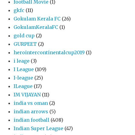
football Movie
(1)
gkfc
(11)
Gokulam Kerala FC
(26)
GokulamKeralaFC
(1)
gold cup
(2)
GURPEET
(2)
herointercontinentalcup2019
(1)
i leage
(3)
I League
(109)
I-league
(25)
ILeague
(17)
IM VIJAYAN
(11)
india vs oman
(2)
indian arrows
(5)
indian football
(408)
Indian Super League
(47)