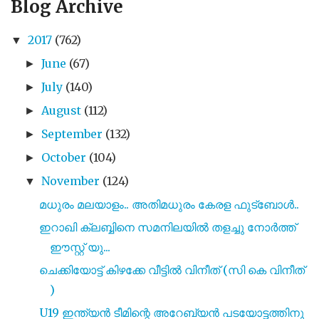
Blog Archive
2017
(762)
▼
June
(67)
►
July
(140)
►
August
(112)
►
September
(132)
►
October
(104)
►
November
(124)
▼
മധുരം മലയാളം.. അതിമധുരം കേരള ഫുട്ബോൾ..
ഇറാഖി ക്ലബ്ബിനെ സമനിലയിൽ തളച്ചു നോർത്ത്
ഈസ്റ്റ് യു...
ചെക്കിയോട്ട് കിഴക്കേ വീട്ടിൽ വിനീത് (സി കെ വിനീത്
)
U19 ഇന്ത്യൻ ടീമിന്റെ അറേബ്യൻ പടയോട്ടത്തിനു