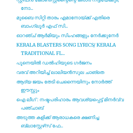
നോ...
മുബൈ സിറ്റി താരം എമാനോയ്ക്ക് എതിരെ
ബാംഗ്ലൂർ എഫ് സി...
ഓറഞ്ച് ആർമിയും സിംഹങ്ങളും നേർക്കുനേർ
KERALA BLASTERS SONG LYRICS/ KERALA
TRADITIONAL FL...
പൂനെയിൽ ഡൽഹിയുടെ ഗർജനം
വരവ് അറിയിച്ച് ലാലിയൻസുല ചാങ്തെ
ആദ്യ ജയം തേടി ചെന്നൈയിനും നോർത്ത്
ഈസ്റ്റും
ഐ ലീഗ് : നഷ്ടപരിഹാരം ആവശ്യപ്പെട്ട് മിനർവ്വ
പഞ്ചാബ്
അടുത്ത കളിക്ക് ആരാധകരെ ക്ഷണിച്ച
ബ്ലാസ്റ്റേഴ്‌സ് ഫേ...