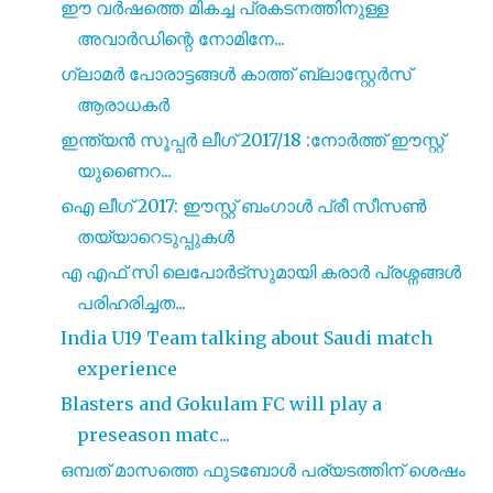
ഈ വർഷത്തെ മികച്ച പ്രകടനത്തിനുള്ള
അവാർഡിന്റെ നോമിനേ...
ഗ്ലാമർ പോരാട്ടങ്ങൾ കാത്ത് ബ്ലാസ്റ്റേർസ്
ആരാധകർ
ഇന്ത്യൻ സൂപ്പർ ലീഗ് 2017/18 :നോർത്ത് ഈസ്റ്റ്
യുണൈറ...
ഐ ലീഗ് 2017: ഈസ്റ്റ് ബംഗാൾ പ്രീ സീസൺ
തയ്യാറെടുപ്പുകൾ
എ എഫ് സി ലെപോർട്‌സുമായി കരാർ പ്രശ്നങ്ങൾ
പരിഹരിച്ചത...
India U19 Team talking about Saudi match
experience
Blasters and Gokulam FC will play a
preseason matc...
ഒമ്പത് മാസത്തെ ഫുടബോൾ പര്യടത്തിന് ശെഷം