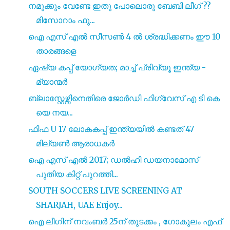
നമുക്കും വേണ്ടേ ഇതു പോലൊരു ബേബി ലീഗ് ??
മിസോറാം ഫു...
ഐ എസ് എൽ സീസൺ 4 ൽ ശ്രദ്ധിക്കണം ഈ 10
താരങ്ങളെ
ഏഷ്യ കപ്പ് യോഗ്യത; മാച്ച് പ്രിവ്യൂ ഇന്ത്യ -
മ്യാന്മർ
ബ്ലാസ്റ്റേഴ്സിനെതിരെ ജോർഡി ഫിഗ്വേസ് എ ടി കെ
യെ നയ...
ഫിഫ U 17 ലോകകപ്പ് ഇന്ത്യയിൽ കണ്ടത് 47
മില്യൺ ആരാധകർ
ഐ എസ്‌ എൽ 2017; ഡൽഹി ഡയനാമോസ്
പുതിയ കിറ്റ് പുറത്തി...
SOUTH SOCCERS LIVE SCREENING AT
SHARJAH, UAE Enjoy...
ഐ ലീഗിന് നവംബർ 25ന് തുടക്കം , ഗോകുലം എഫ്