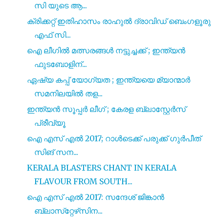
സി യുടെ ആ...
ക്രിക്കറ്റ് ഇതിഹാസം രാഹുൽ ദ്രാവിഡ് ബെംഗളൂരു
എഫ് സി...
ഐ ലീഗിൽ മത്സരങ്ങൾ നട്ടുച്ചക്ക് ; ഇന്ത്യൻ
ഫുടബോളിന്...
ഏഷ്യ കപ്പ് യോഗ്യത ; ഇന്ത്യയെ മ്യാന്മാർ
സമനിലയിൽ തള...
ഇന്ത്യൻ സൂപ്പർ ലീഗ് ; കേരള ബ്ലാസ്റ്റേർസ്
പ്രീവ്യൂ
ഐ എസ് എൽ 2017; റാൾടെക്ക് പരുക്ക് ഗുർപീത്
സിങ് സന...
KERALA BLASTERS CHANT IN KERALA
FLAVOUR FROM SOUTH...
ഐ എസ്‌ എൽ 2017: സന്ദേശ് ജിങ്കാൻ
ബ്ലാസ്‌റ്റേഴ്‌സിന...