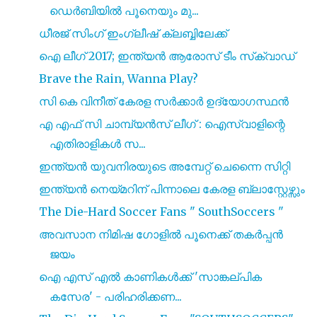
ഡെർബിയിൽ പൂനെയും മു...
ധീരജ് സിംഗ് ഇംഗ്ലീഷ് ക്ലബ്ബിലേക്ക്
ഐ ലീഗ് 2017; ഇന്ത്യൻ ആരോസ് ടീം സ്‌ക്വാഡ്
Brave the Rain, Wanna Play?
സി കെ വിനീത് കേരള സർക്കാർ ഉദ്യോഗസ്ഥൻ
എ എഫ് സി ചാമ്പ്യൻസ് ലീഗ് : ഐസ്വാളിന്റെ
എതിരാളികൾ സ...
ഇന്ത്യൻ യുവനിരയുടെ അമ്പേറ്റ് ചെന്നൈ സിറ്റി
ഇന്ത്യൻ നെയ്മറിന് പിന്നാലെ കേരള ബ്ലാസ്റ്റേഴ്സും
The Die-Hard Soccer Fans " SouthSoccers "
അവസാന നിമിഷ ഗോളിൽ പൂനെക്ക് തകർപ്പൻ
ജയം
ഐ എസ് എൽ കാണികൾക്ക് 'സാങ്കല്പിക
കസേര' - പരിഹരിക്കണ...