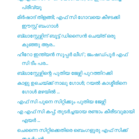
പ്രീവ്യൂ
മിർഷാദ് തിളങ്ങി; എഫ് സി ഗോവയെ കീഴടക്കി
ഈസ്റ്റ് ബംഗാൾ
ബ്ലാസ്റ്റേഴ്സിന് ബൂട്ട് ഡിസൈൻ ചെയ്ത് ഒരു
കുഞ്ഞു ആര...
ഹീറോ ഇന്ത്യൻ സൂപ്പർ ലീഗ് ; ജംഷഡ്‌പൂർ എഫ്
സി ടീം പര...
ബ്ലാസ്റ്റേഴ്സിന്റെ പുതിയ ജേഴ്സി പുറത്തിറക്കി
കാളു ഉചെയ്ക്ക് നാലു ഗോൾ; റയൽ കാശ്മീരിനെ
ഗോൾ മഴയിൽ ...
എഫ് സി പൂനെ സിറ്റിക്കും പുതിയ ജേഴ്സി
എ എഫ് സി കപ്പ്; തുടർച്ചയായ രണ്ടാം കീരീടവുമായി
എയർ ...
ചെന്നൈ സിറ്റിക്കെതിരെ ബെംഗളൂരു എഫ് സിക്ക്
തകർപ്പൻ ...