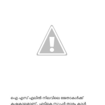
ഐ എസ് എലിൽ നിലവിലെ ജേതാകൾക്ക്
കഷ്ടകാലമാണ് . എടികെ സൂപ്പർ താരം കാൾ