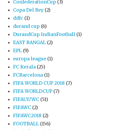
ConfederationCup
(3)
Copa Del Rey
(2)
ddfc
(1)
durand cup
(6)
DurandCup IndianFootball
(1)
EAST BANGAL
(2)
EPL
(9)
europa league
(1)
FC Kerala
(25)
FCBarcelona
(1)
FIFA WORLD CUP 2018
(7)
FIFA WORLDCUP
(7)
FIFAU17WC
(51)
FIFAWC
(2)
FIFAWC2018
(2)
FOOTBALL
(156)