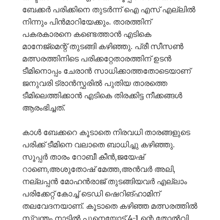
ബേക്കർ പരിക്കിനെ തുടർന്ന് ഐ എസ് എല്ലിൽ
നിന്നും പിൻമാറിയേക്കും. താരത്തിന്
പകരകാരനെ കണ്ടെത്താൻ എടികെ
മാനേജ്മെന്റ് തുടങ്ങി കഴിഞ്ഞു. പ്രീ സീസൺ
മത്സരത്തിനിടെ പരിക്കറ്റേതാരത്തിന് ഉടൻ
ടീമിനൊപ്പം ചേരാൻ സാധിക്കാത്തതോടെയാണ്
ജനുവരി ട്രാൻസ്ഫരിൽ പുതിയ താരത്തെ
ടീമിലെത്തിക്കാൻ എടികെ തിരക്കിട്ട നീക്കങ്ങൾ
ആരംഭിച്ചത്.
കാൾ ബേക്കറെ കൂടാതെ നിരവധി താരങ്ങളുടെ
പരിക്ക് ടീമിനെ വലാതെ ബാധിച്ചു കഴിഞ്ഞു.
സൂപ്പർ താരം റോബീ കീൻ,ജയേഷ്
റാണെ,അശുതോഷ് മേത്ത,അൻവർ അലി,
നല്ലപ്പൻ മോഹൻരാജ് തുടങ്ങിയവർ എല്ലാം
പരിക്കേറ്റ് കോച്ച് ടെഡി ഷെറിങ്ഹാമിന്
തലവേദനയാണ്. കൂടാതെ കഴിഞ്ഞ മത്സരത്തിൽ
സ്വന്തം നാട്ടിൽ പൂനെയോട് 4-1 ന്റെ തോൽവി