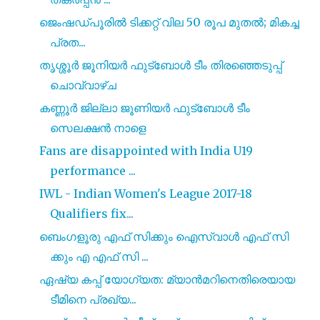
ജെംഷഡ്പൂരിൽ ടിക്കറ്റ് വില 50 രൂപ മുതൽ; മികച്ച
പ്രത...
തൃശ്ശൂർ ജൂനിയർ ഫുട്ബോൾ ടീം തിരഞ്ഞെടുപ്പ്
ചൊവ്വാഴ്ച
കണ്ണൂർ ജില്ലാ ജൂണിയർ ഫുട്ബോൾ ടീം
സെലക്ഷൻ നാളെ
Fans are disappointed with India U19
performance ...
IWL - Indian Women's League 2017-18
Qualifiers fix...
ബെംഗളൂരു എഫ് സിക്കും ഐസ്വാൾ എഫ് സി
ക്കും എ എഫ് സി ...
ഏഷ്യ കപ്പ് യോഗ്യത: മ്യാൻമറിനെതിരെയായ
ടീമിനെ പ്രഖ്യ...