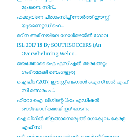
മുംബൈ സിറ്...
ഹക്കുവിനെ പ്രശംസിച്ച് നോർത്ത് ഈസ്റ്റ്
യുണൈറ്റഡ് ഹെ...
മറീന അരീനയിലെ ഗോൾമഴയിൽ ഗോവ
ISL 2017-18 By SOUTHSOCCERS (An
Overwhelming Welco...
ജയത്തോടെ ഐ എസ് എൽ അരങ്ങേറ്റം
ഗംഭീരമാക്കി ബെംഗളൂരൂ
ഐ ലീഗ് 2017; ഈസ്റ്റ് ബംഗാൾ ഐസ്വാൾ എഫ്
സി മത്സരം പ്...
ഹീറോ ഐ-ലീഗിന്റെ 11-ാം എഡിഷൻ
ഔദ്യോഗികമായി ഉദ്ഘാടനം ...
ഐ ലീഗിൽ തിളങ്ങാനൊരുങ്ങി ഗോകുലം കേരള
എഫ് സി
സ്റ്റീഫൻ കോൺസ്റ്റന്റൈന്റെ കരാർ നീട്ടിയേക്കും;