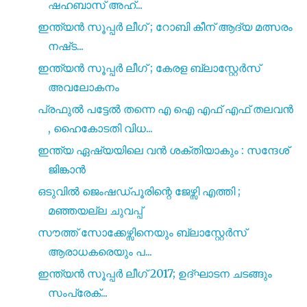
ഷഹബാസ് അഹ്...
ഇന്ത്യൻ സൂപ്പർ ലീഗ് ; റോബി കീന് ആദ്യ മത്സരം
നഷ്‌ട...
ഇന്ത്യൻ സൂപ്പർ ലീഗ് ; കേരള ബ്ലാസ്റ്റേർസ്
അവലോകനം
പ്രഫുൽ പട്ടേൽ തന്നെ എ ഐ എഫ് എഫ് തലവൻ
, ഹൈകോടതി വിധ...
ഇന്ത്യ ഏഷ്യയിലെ വൻ ശക്തിയാകും : സന്ദേശ്
ജിങ്കാൻ
ഒടുവിൽ ജെംഷഡ്പൂരിന്റെ ജേഴ്സി എത്തി ;
മഞ്ഞയല്ല ചുവപ്പ്
സൗത്ത് സോക്കേഴ്സിനെയും ബ്ലാസ്റ്റേർസ്
ആരാധകരെയും പ...
ഇന്ത്യൻ സൂപ്പർ ലീഗ് 2017; ഉദ്ഘാടന ചടങ്ങും
സംപ്രേക്...