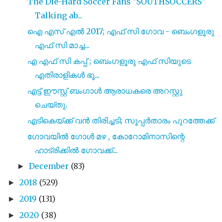
The Die-Hard Soccer Fans "SOUTHSOCCERS"
Talking ab...
ഐ എസ്‌ എൽ 2017; എഫ് സി ഗോവ - ബെംഗളൂരു
എഫ് സി മാച്ച...
എ എഫ് സി കപ്പ് ; ബെംഗളൂരു എഫ് സിയുടെ
എതിരാളികൾ ഭൂ...
എട്ട് ഈസ്റ്റ് ബംഗാൾ ആരാധകരെ അറസ്റ്റു
ചെയ്തു.
എടികെയ്ക്ക് വൻ തിരിച്ചടി; സൂപ്പർതാരം പുറത്തേക്ക്
ഗോവയിൽ ഗോൾ മഴ , കോറോമിനാസിന്റെ
ഹാട്രിക്കിൽ ഗോവക്ക്...
December
(83)
►
2018
(529)
►
2019
(131)
►
2020
(38)
►