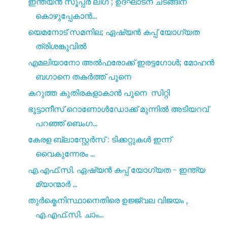
ഇന്ത്യൻ സൂപ്പർ ലീഗ് ; ഉദ്ഘാടന ചടങ്ങിന്
കൊഴുപ്പേകാൻ...
യെമനോട് സമനില; ഏഷ്യൻ കപ്പ് യോഗ്യത
ത്രിശങ്കുവിൽ
എമലിയാനോ അൽഫരോക്ക് ഇരട്ടഗോൾ; മോഹൻ
ബഗാനെ തകർത്ത് പൂനെ
കറുത്ത കുതിരകളാകാൻ പൂനെ സിറ്റി
ഭൂട്ടാനീസ് റൊണോൾഡോക്ക് മുന്നിൽ അടിയറവ്
പറഞ്ഞ് ബെംഗ...
കേരള ബ്ലാസ്റ്റേർസ് : ടിക്കറ്റുകൾ ഇന്ന്
വൈകുന്നേരം ...
എ.എഫ്.സി. ഏഷ്യൻ കപ്പ് യോഗ്യത - ഇന്ത്യ
മ്യാന്മാർ ...
തുർക്മെനിസ്ഥാനെതിരെ ഉജ്ജ്വല വിജയം ,
എ.എഫ്.സി. ചാം...