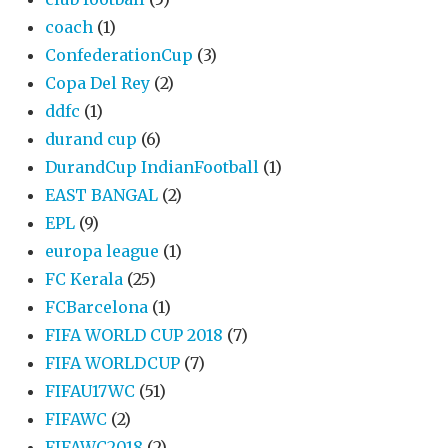
coach
(1)
ConfederationCup
(3)
Copa Del Rey
(2)
ddfc
(1)
durand cup
(6)
DurandCup IndianFootball
(1)
EAST BANGAL
(2)
EPL
(9)
europa league
(1)
FC Kerala
(25)
FCBarcelona
(1)
FIFA WORLD CUP 2018
(7)
FIFA WORLDCUP
(7)
FIFAU17WC
(51)
FIFAWC
(2)
FIFAWC2018
(2)