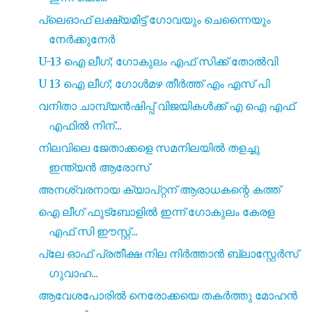
പ്ലെഓഫ്‌ ലക്ഷ്യമിട്ട് ഗോവയും ചെന്നൈയും
നേർക്കുനേർ
U-13 ഐ ലീഗ്; ഗോകുലം എഫ് സിക്ക് തോൽവി
U 13 ഐ ലീഗ്; ഗോൾമഴ തീർത്ത് എം എസ് പി
വനിതാ ചാമ്പ്യൻഷിപ്പ് വിജയികൾക്ക് എ ഐ എഫ്
എഫിൽ നിന്...
നിലവിലെ ജേതാക്കളെ സമനിലയിൽ തളച്ചു
ഇന്ത്യൻ ആരോസ്
അനശ്വരനായ ക്യാപ്റ്റന് ആരാധകന്റെ കത്ത്
ഐ ലീഗ് ഫുട്ബോളിൽ ഇന്ന് ഗോകുലം കേരള
എഫ് സി ഈസ്റ്റ്...
പ്ലേ ഓഫ് പ്രതീക്ഷ നില നിർത്താൻ ബ്ലാസ്റ്റേർസ്
ഗുവാഹ...
ആവേശപോരിൽ നെരോക്കയെ തകർത്തു മോഹൻ