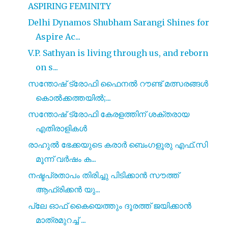
ASPIRING FEMINITY
Delhi Dynamos Shubham Sarangi Shines for
Aspire Ac...
V.P. Sathyan is living through us, and reborn
on s...
സന്തോഷ് ട്രോഫി ഫൈനൽ റൗണ്ട് മത്സരങ്ങൾ
കൊൽക്കത്തയിൽ;...
സന്തോഷ് ട്രോഫി കേരളത്തിന്‌ ശക്തരായ
എതിരാളികൾ
രാഹുൽ ഭേക്കയുടെ കരാർ ബെംഗളൂരു എഫ്.സി
മൂന്ന് വർഷം ക...
നഷ്ടപ്രതാപം തിരിച്ചു പിടിക്കാൻ സൗത്ത്
ആഫ്രിക്കൻ യു...
പ്ലേ ഓഫ്‌ കൈയെത്തും ദൂരത്ത് ജയിക്കാൻ
മാത്രമുറച്ച് ...