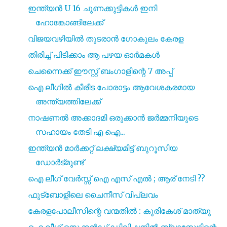
ഇന്ത്യൻ U 16 ചുണക്കുട്ടികൾ ഇനി
ഹോങ്കോങ്ങിലേക്ക്
വിജയവഴിയിൽ തുടരാൻ ഗോകുലം കേരള
തിരിച്ച് പിടിക്കാം ആ പഴയ ഓർമകൾ
ചെന്നൈക്ക് ഈസ്റ്റ് ബംഗാളിന്റെ 7 അപ്പ്
ഐ ലീഗിൽ കീരീട പോരാട്ടം ആവേശകരമായ
അന്ത്യത്തിലേക്ക്
നാഷണൽ അക്കാദമി ഒരുക്കാൻ ജർമ്മനിയുടെ
സഹായം തേടി എ ഐ...
ഇന്ത്യൻ മാർക്കറ്റ് ലക്ഷ്യമിട്ട് ബുറൂസിയ
ഡോർട്മുണ്ട്
ഐ ലീഗ് വേർസ്സ് ഐ എസ്‌ എൽ ; ആര് നേടി ??
ഫുട്ബോളിലെ ചൈനീസ് വിപ്ലവം
കേരളപോലീസിന്റെ വന്മതിൽ : കുരികേശ് മാത്യു
ഐ ലീഗ് സെക്കൻഡ് ഡിവിഷനിൽ ബ്ലാസ്റ്റേഴ്സിന്റെ