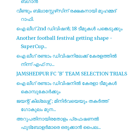
ബഗാൻ
വീണ്ടും ബ്ലാസ്റ്റേഴ്‌സിന് രക്ഷകനായി മുഹമ്മദ്
റാഫി.
ഐ ലീഗ് 2nd ഡിവിഷൻ; 18 ടീമുകൾ പങ്കെടുക്കും
Another football festival getting shape -
SuperCup...
ഐ ലീഗ് രണ്ടാം ഡിവിഷനിലേക്ക് കേരളത്തിൽ
നിന്ന് എഫ് സ...
JAMSHEDPUR FC 'B' TEAM SELECTION TRIALS
ഐ ലീഗ് രണ്ടാം ഡിവിഷനിൽ കേരളാ ടീമുകൾ
കൊമ്പുകോർക്കും
ജയന്റ് കില്ലേഴ്സ് ; മിനിർവയെയും തകർത്ത്
ഗോകുലം മുന...
അറുപതിനായിരതോളം പ്രഫഷണൽ
ഫുട്‌ബോളർമാരെ ഒരുക്കാൻ പൈല...