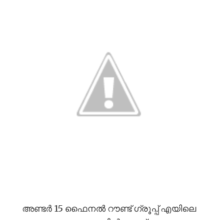
അണ്ടർ 15 ഫൈനൽ റൗണ്ട് ഗ്രൂപ്പ് എയിലെ