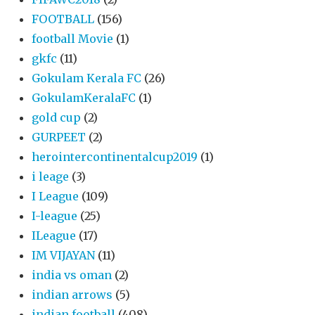
FOOTBALL
(156)
football Movie
(1)
gkfc
(11)
Gokulam Kerala FC
(26)
GokulamKeralaFC
(1)
gold cup
(2)
GURPEET
(2)
herointercontinentalcup2019
(1)
i leage
(3)
I League
(109)
I-league
(25)
ILeague
(17)
IM VIJAYAN
(11)
india vs oman
(2)
indian arrows
(5)
indian football
(408)