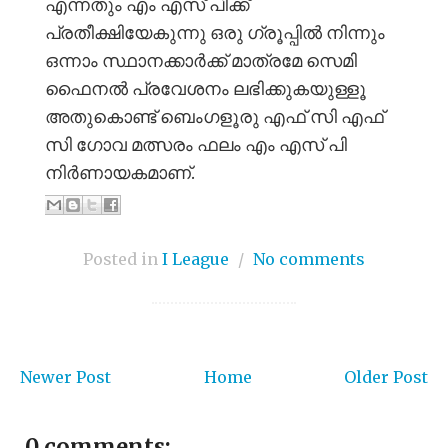
എന്നതും എം എസ് പിക്ക്
പ്രതീക്ഷിയേകുന്നു ഒരു ഗ്രൂപ്പിൽ നിന്നും
ഒന്നാം സ്ഥാനക്കാർക്ക് മാത്രമേ സെമി
ഫൈനൽ പ്രവേശനം ലഭിക്കുകയുള്ളൂ
അതുകൊണ്ട് ബെംഗളൂരു എഫ് സി എഫ്
സി ഗോവ മത്സരം ഫലം എം എസ് പി
നിർണായകമാണ്.
Posted in
I League
/
No comments
Newer Post
Home
Older Post
0 comments: