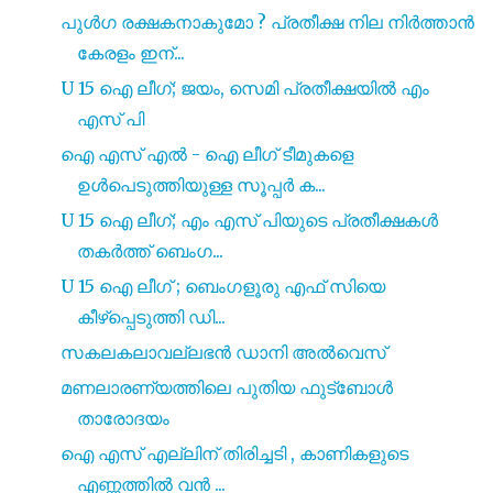
പുൾഗ രക്ഷകനാകുമോ ? പ്രതീക്ഷ നില നിർത്താൻ
കേരളം ഇന്...
U 15 ഐ ലീഗ്; ജയം, സെമി പ്രതീക്ഷയിൽ എം
എസ് പി
ഐ എസ് എൽ - ഐ ലീഗ് ടീമുകളെ
ഉൾപെടുത്തിയുള്ള സൂപ്പർ ക...
U 15 ഐ ലീഗ്; എം എസ് പിയുടെ പ്രതീക്ഷകൾ
തകർത്ത് ബെംഗ...
U 15 ഐ ലീഗ് ; ബെംഗളൂരു എഫ് സിയെ
കീഴ്‌പ്പെടുത്തി ഡി...
സകലകലാവല്ലഭൻ ഡാനി അൽവെസ്
മണലാരണ്യത്തിലെ പുതിയ ഫുട്ബോൾ
താരോദയം
ഐ എസ്‌ എല്ലിന് തിരിച്ചടി , കാണികളുടെ
എണ്ണത്തിൽ വൻ ...